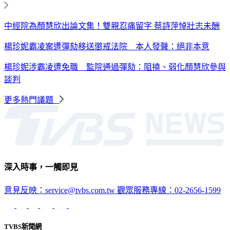
中經院為顏慧欣出論文集！雙親忍痛留字 蔡詩萍悼壯志未酬
楊珍妮霸凌案遭彈劾移送懲戒法院 本人發聲：絕非本意
楊珍妮涉霸凌遭免職 監院通過彈劾：阻撓、弱化顏慧欣參與
談判
更多熱門議題
深入時事，一觸即見
意見反映：service@tvbs.com.tw
觀眾服務專線：02-2656-1599
TVBS新聞網