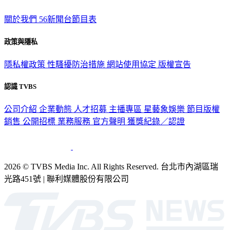
關於我們
56新聞台節目表
政策與隱私
隱私權政策
性騷擾防治措施
網站使用協定
版權宣告
認識 TVBS
公司介紹
企業動態
人才招募
主播專區
星藝象娛樂
節目版權
銷售
公開招標
業務服務
官方聲明
獲獎紀錄／認證
2026 © TVBS Media Inc. All Rights Reserved. 台北市內湖區瑞
光路451號 | 聯利媒體股份有限公司