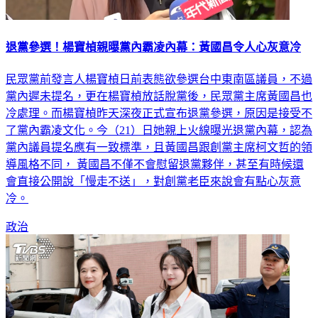
退黨參選！楊寶楨親曝黨內霸凌內幕：黃國昌令人心灰意冷
民眾黨前發言人楊寶楨日前表態欲參選台中東南區議員，不過
黨內遲未提名，更在楊寶楨放話脫黨後，民眾黨主席黃國昌也
冷處理。而楊寶楨昨天深夜正式宣布退黨參選，原因是接受不
了黨內霸凌文化。今（21）日她親上火線曝光退黨內幕，認為
黨內議員提名應有一致標準，且黃國昌跟創黨主席柯文哲的領
導風格不同， 黃國昌不僅不會慰留退黨夥伴，甚至有時候還
會直接公開說「慢走不送」，對創黨老臣來說會有點心灰意
冷。
政治