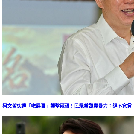
柯文哲突遭「吃屎哥」襲擊砸蛋！民眾黨譴責暴力：絕不寬貸