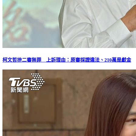
柯文哲拚二審無罪 上訴理由：原審採證違法、210萬是獻金