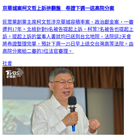
京華城案柯文哲上訴拚翻盤 卷證下週一送高院分案
民眾黨創黨主席柯文哲涉京華城容積率案、政治獻金案，一審
遭判17年。北檢針對9名被告提起上訴，柯等7名被告也提起上
訴。提起上訴的當事人書狀均已送到台北地院，法院這2天會
將卷證整理完畢，預計下周一25日早上送交台灣高等法院。由
高院分案給二審的3位法官審理。
社會