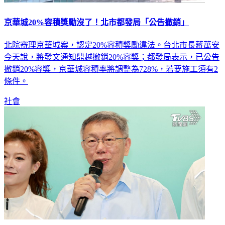
京華城20%容積獎勵沒了！北市都發局「公告撤銷」
北院審理京華城案，認定20%容積獎勵違法。台北市長蔣萬安
今天說，將發文通知鼎越撤銷20%容獎；都發局表示，已公告
撤銷20%容獎，京華城容積率將調整為728%，若要施工須有2
條件。
社會