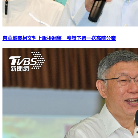
京華城案柯文哲上訴拚翻盤 卷證下週一送高院分案