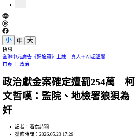
快訊
台中行車糾紛68歲阿伯持刀砍人 男反擊狂揍到凸眼滲血
首頁
｜
政治
政治獻金案確定遭罰254萬 柯
文哲嘆：監院、地檢署狼狽為
奸
記者：潘袁詩羽
發佈時間：2026.05.23 17:29