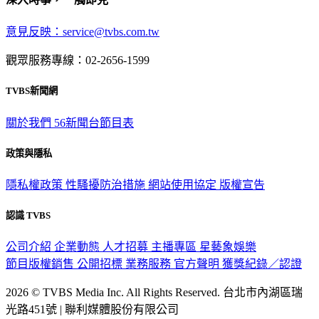
意見反映：service@tvbs.com.tw
觀眾服務專線：02-2656-1599
TVBS新聞網
關於我們
56新聞台節目表
政策與隱私
隱私權政策
性騷擾防治措施
網站使用協定
版權宣告
認識 TVBS
公司介紹
企業動態
人才招募
主播專區
星藝象娛樂
節目版權銷售
公開招標
業務服務
官方聲明
獲獎紀錄／認證
2026 © TVBS Media Inc. All Rights Reserved. 台北市內湖區瑞
光路451號 | 聯利媒體股份有限公司