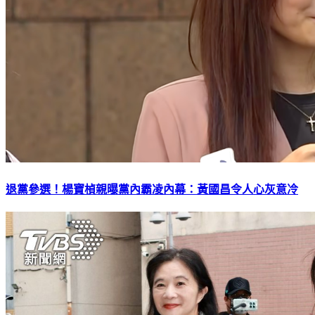
退黨參選！楊寶楨親曝黨內霸凌內幕：黃國昌令人心灰意冷