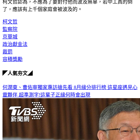
柯文哲認為，不應為了要對付他而波及無辜，若中工真的倒
了，應該有上千個家庭會被波及的。
柯文哲
監察院
京華城
政治獻金法
裁罰
容積獎勵
◤人氣夯文◢
何潤東、曹佑寧獨家專訪搶先看
8月緣分排行榜 這星座遇見心
靈夥伴
超準測字!這輩子正緣何時會出現