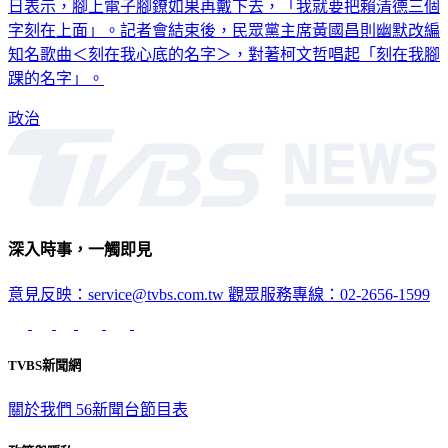
日表示，腳上電子腳鐐如果再戴下去，「我就要把賴清德三個
字刻在上面」。記者會結束後，民眾黨主席黃國昌則幽默改編
知名歌曲＜刻在我心底的名字＞，對著柯文哲唱起「刻在我腳
踝的名字」。
政治
深入時事，一觸即見
意見反映：service@tvbs.com.tw
觀眾服務專線：02-2656-1599
TVBS新聞網
關於我們
56新聞台節目表