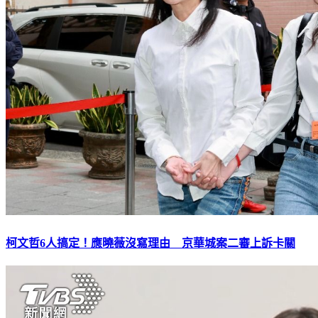
柯文哲6人搞定！應曉薇沒寫理由 京華城案二審上訴卡關