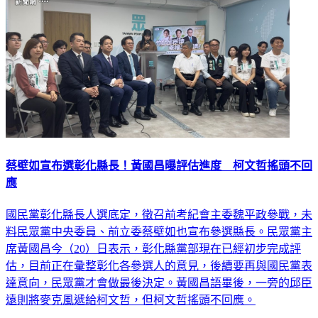
蔡壁如宣布選彰化縣長！黃國昌曝評估進度 柯文哲搖頭不回
應
國民黨彰化縣長人選底定，徵召前考紀會主委魏平政參戰，未
料民眾黨中央委員、前立委蔡壁如也宣布參選縣長。民眾黨主
席黃國昌今（20）日表示，彰化縣黨部現在已經初步完成評
估，目前正在彙整彰化各參選人的意見，後續要再與國民黨表
達意向，民眾黨才會做最後決定。黃國昌語畢後，一旁的邱臣
遠則將麥克風遞給柯文哲，但柯文哲搖頭不回應。