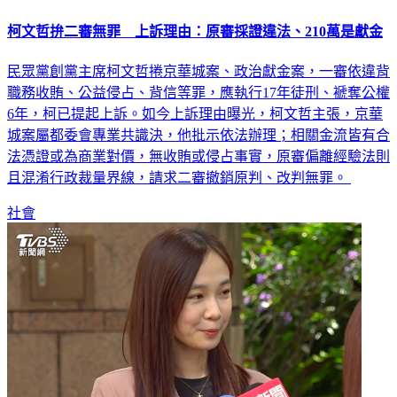
柯文哲拚二審無罪 上訴理由：原審採證違法、210萬是獻金
民眾黨創黨主席柯文哲捲京華城案、政治獻金案，一審依違背
職務收賄、公益侵占、背信等罪，應執行17年徒刑、褫奪公權
6年，柯已提起上訴。如今上訴理由曝光，柯文哲主張，京華
城案屬都委會專業共識決，他批示依法辦理；相關金流皆有合
法憑證或為商業對價，無收賄或侵占事實，原審偏離經驗法則
且混淆行政裁量界線，請求二審撤銷原判、改判無罪。
社會