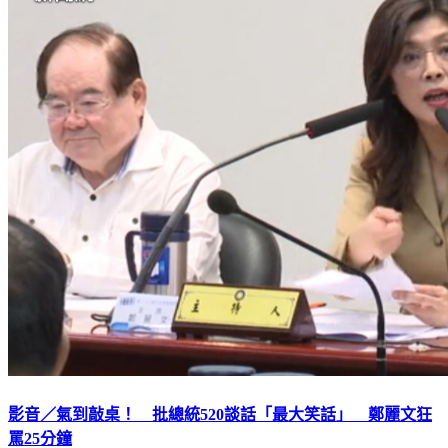
影音／氣到敲桌！ 批總統520談話「最大笑話」 鄭麗文狂
罵25分鐘