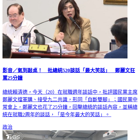
影音／氣到敲桌！ 批總統520談話「最大笑話」 鄭麗文狂
罵25分鐘
總統賴清德，今天（20）在就職週年談話中，批評國民黨主席
鄭麗文擋軍購、接受九二共識，形同「自斷雙腳」；國民黨中
常會上，鄭麗文也花了25分鐘，回擊總統的談話內容，並稱總
統在就職2周年的談話，「是今年最大的笑話」。
政治