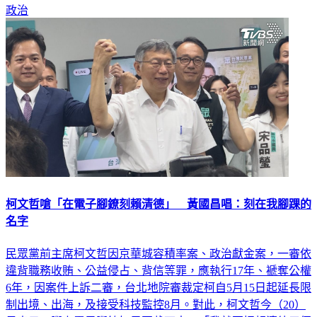
政治
柯文哲嗆「在電子腳鐐刻賴清德」 黃國昌唱：刻在我腳踝的
名字
民眾黨前主席柯文哲因京華城容積率案、政治獻金案，一審依
違背職務收賄、公益侵占、背信等罪，應執行17年、褫奪公權
6年，因案件上訴二審，台北地院審裁定柯自5月15日起延長限
制出境、出海，及接受科技監控8月。對此，柯文哲今（20）