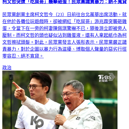
柯文哲突遭「吃屎哥」襲擊砸蛋！民眾黨譴責暴力：絕不寬貸
民眾黨創黨主席柯文哲今（23）日前往台北萬華出席活動，就
在他於各攤位玩遊戲時，卻被網紅「吃屎哥」游兆霖突襲砸雞
蛋，令當下在一旁的柯妻陳佩琪驚嚇不已，隨後游立即被旁人
壓制，而柯文哲的頭也疑似沾到雞蛋液，還有人拿起紙巾為柯
文哲擦拭頭髮。對此，民眾黨發言人張彤表示，民眾黨嚴正譴
責暴力，對於企圖以暴力行為滋擾、博取個人聲量的惡劣行徑
零容忍、絕不寬貸。
政治