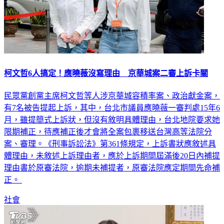
柯文哲6人搞定！應曉薇沒寫理由 京華城案二審上訴卡關
民眾黨創黨主席柯文哲等人涉京華城容積率案、政治獻金案，
有7名被告提起上訴，其中，台北市議員應曉薇一審判處15年6
月，雖提簡式上訴狀，但沒有敘明具體理由，台北地院要求她
限期補正，待應補正後才會將全案包裹移送台灣高等法院分
案、審理。《刑事訴訟法》第361條規定，上訴書狀應敘述具
體理由，未敘述上訴理由者，應於上訴期間屆滿後20日內補提
理由書於原審法院，逾期未補提者，原審法院應定期間先命補
正。
社會