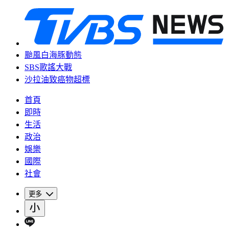
颱風白海豚動態
SBS歌謠大戰
沙拉油致癌物超標
首頁
即時
生活
政治
娛樂
國際
社會
更多