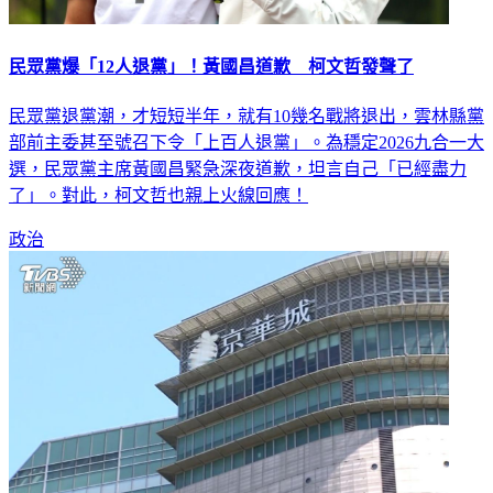
民眾黨爆「12人退黨」！黃國昌道歉 柯文哲發聲了
民眾黨退黨潮，才短短半年，就有10幾名戰將退出，雲林縣黨
部前主委甚至號召下令「上百人退黨」。為穩定2026九合一大
選，民眾黨主席黃國昌緊急深夜道歉，坦言自己「已經盡力
了」。對此，柯文哲也親上火線回應！
政治