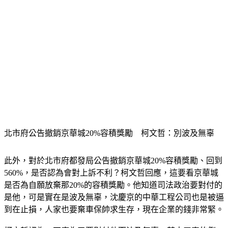
北市府公告撤銷京華城20%容積獎勵　柯文哲：別波及無辜
此外，對於北市府都發局公告撤銷京華城20%容積獎勵、回到
560%，是否認為會對上訴不利？柯文哲回應，這要看京華城
是否為自願放棄那20%的容積獎勵。他知道司法政治要對付的
是他，可是實在是波及無辜，沈慶京的中華工程公司也是被逼
到在止損，人家也要棄車保帥求生存，現在企業的錢非常緊。