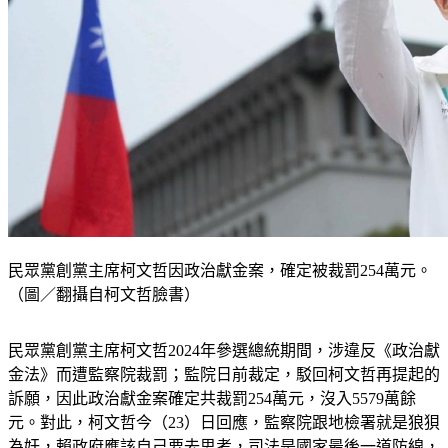
民眾黨創黨主席柯文哲因政治獻金案，確定被裁罰254萬元。
（圖／翻攝自柯文哲臉書）
民眾黨創黨主席柯文哲2024年參選總統期間，涉違反《政治獻
金法》而遭監察院裁罰；監院日前裁定，駁回柯文哲再提起的
訴願，因此政治獻金案確定共裁罰254萬元，沒入5579萬餘
元。對此，柯文哲今（23）日回應，監察院跟地檢署就是狼狽
為奸，賴政府應該自己要去思考，司法是國家最後一道防線，