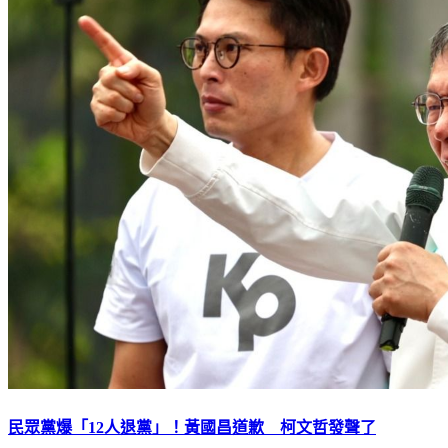
民眾黨爆「12人退黨」！黃國昌道歉 柯文哲發聲了