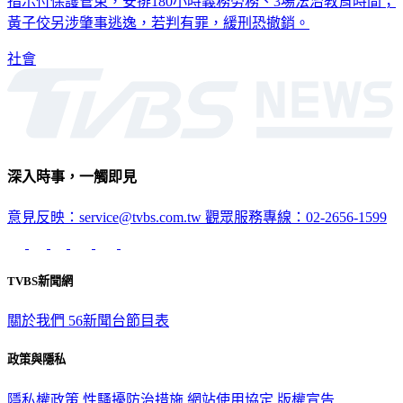
罩，在律師陪同下抵達向觀護人報到。未來黃子佼要依檢察官
指示付保護管束，安排180小時義務勞務、3場法治教育時間；
黃子佼另涉肇事逃逸，若判有罪，緩刑恐撤銷。
社會
深入時事，一觸即見
意見反映：service@tvbs.com.tw
觀眾服務專線：02-2656-1599
TVBS新聞網
關於我們
56新聞台節目表
政策與隱私