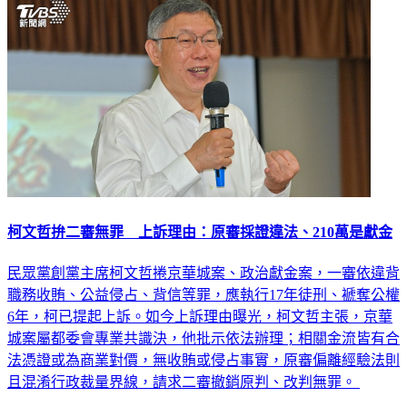
社會
柯文哲拚二審無罪 上訴理由：原審採證違法、210萬是獻金
民眾黨創黨主席柯文哲捲京華城案、政治獻金案，一審依違背
職務收賄、公益侵占、背信等罪，應執行17年徒刑、褫奪公權
6年，柯已提起上訴。如今上訴理由曝光，柯文哲主張，京華
城案屬都委會專業共識決，他批示依法辦理；相關金流皆有合
法憑證或為商業對價，無收賄或侵占事實，原審偏離經驗法則
且混淆行政裁量界線，請求二審撤銷原判、改判無罪。