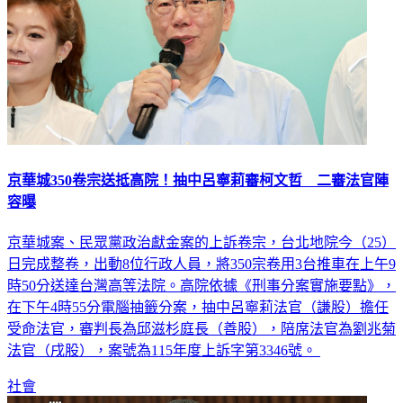
京華城350卷宗送抵高院！抽中呂寧莉審柯文哲 二審法官陣
容曝
京華城案、民眾黨政治獻金案的上訴卷宗，台北地院今（25）
日完成整卷，出動8位行政人員，將350宗卷用3台推車在上午9
時50分送達台灣高等法院。高院依據《刑事分案實施要點》，
在下午4時55分電腦抽籤分案，抽中呂寧莉法官（謙股）擔任
受命法官，審判長為邱滋杉庭長（善股），陪席法官為劉兆菊
法官（戌股），案號為115年度上訴字第3346號。