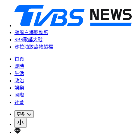
颱風白海豚動態
SBS歌謠大戰
沙拉油致癌物超標
首頁
即時
生活
政治
娛樂
國際
社會
更多