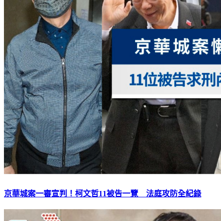
京華城案一審宣判！柯文哲11被告一覽 法庭攻防全紀錄