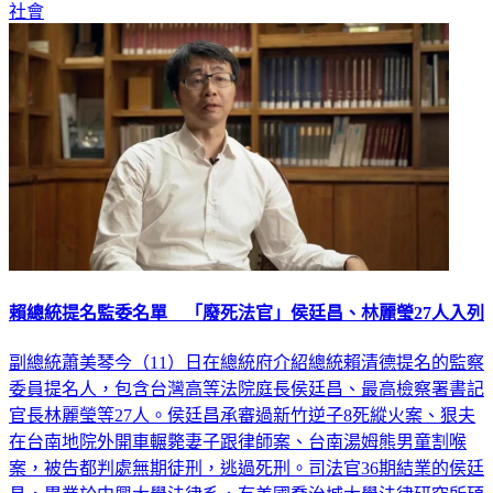
社會
賴總統提名監委名單 「廢死法官」侯廷昌、林麗瑩27人入列
副總統蕭美琴今（11）日在總統府介紹總統賴清德提名的監察
委員提名人，包含台灣高等法院庭長侯廷昌、最高檢察署書記
官長林麗瑩等27人。侯廷昌承審過新竹逆子8死縱火案、狠夫
在台南地院外開車輾斃妻子跟律師案、台南湯姆熊男童割喉