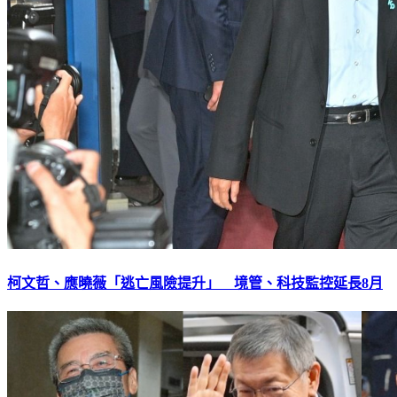
柯文哲、應曉薇「逃亡風險提升」 境管、科技監控延長8月