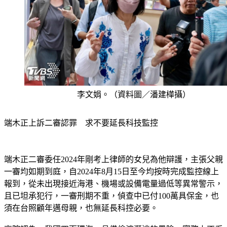
李文娟。（資料圖／潘建樺攝）
端木正上訴二審認罪　求不要延長科技監控
端木正二審委任2024年剛考上律師的女兒為他辯護，主張父親
一審均如期到庭，自2024年8月15日至今均按時完成監控線上
報到，從未出現接近海港、機場或設備電量過低等異常警示，
且已坦承犯行，一審刑期不重，偵查中已付100萬具保金，也
須在台照顧年邁母親，也無延長科控必要。