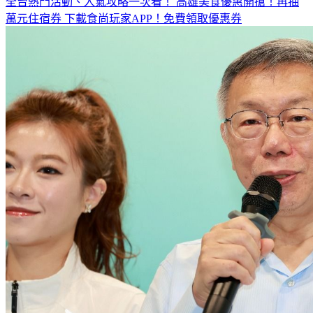
全台熱門活動、人氣攻略一次看！
高雄美食優惠開搶！再抽
萬元住宿券
下載食尚玩家APP！免費領取優惠券