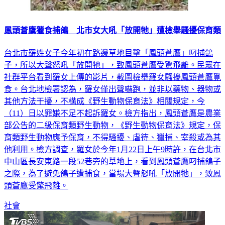
鳳頭蒼鷹獵食捕鴿 北市女大吼「放開牠」遭檢舉騷擾保育類
台北市羅姓女子今年初在路邊草地目擊「鳳頭蒼鷹」叼捕鴿
子，所以大聲怒吼「放開牠」，致鳳頭蒼鷹受驚飛離。民眾在
社群平台看到羅女上傳的影片，截圖檢舉羅女騷擾鳳頭蒼鷹覓
食。台北地檢署認為，羅女僅出聲嚇跑，並非以藥物、器物或
其他方法干擾，不構成《野生動物保育法》相關規定，今
（11）日以罪嫌不足不起訴羅女。檢方指出，鳳頭蒼鷹是農業
部公告的二級保育類野生動物，《野生動物保育法》規定，保
育類野生動物應予保育，不得騷擾、虐待、獵捕、宰殺或為其
他利用。檢方調查，羅女於今年1月22日上午9時許，在台北市
中山區長安東路一段52巷旁的草地上，看到鳳頭蒼鷹叼捕鴿子
之際，為了避免鴿子遭捕食，當場大聲怒吼「放開牠」，致鳳
頭蒼鷹受驚飛離。
社會