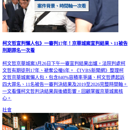
柯文哲宣判懶人包》一審判17年！京華城案宣判結果、11被告
刑期罪名一次看
柯文哲京華城案3月26日下午一審宣判結果出爐，法院判處柯
文哲有期徒刑17年、褫奪公權6年。《TVBS新聞網》整理柯
文哲京華城案懶人包，包含840%容積率爭議、柯文哲遭起訴
四大罪名、11名被告一審判決結果及2019至2026完整時間軸。
一文看懂柯文哲判決結果與後續影響，回顧掌握京華城案核
心。
社會