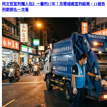
柯文哲宣判懶人包》一審判17年！京華城案宣判結果、11被告
刑期罪名一次看