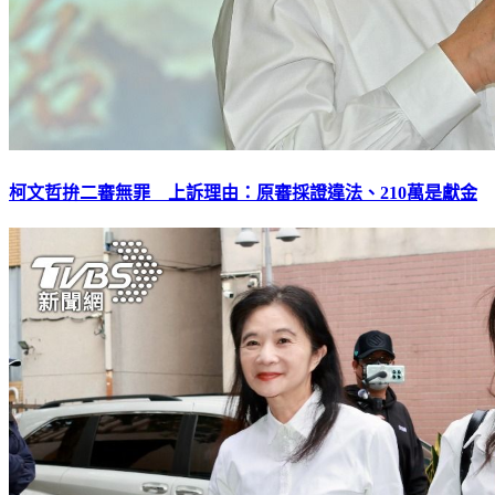
柯文哲拚二審無罪 上訴理由：原審採證違法、210萬是獻金