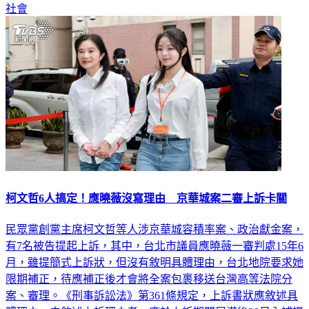
社會
柯文哲6人搞定！應曉薇沒寫理由 京華城案二審上訴卡關
民眾黨創黨主席柯文哲等人涉京華城容積率案、政治獻金案，
有7名被告提起上訴，其中，台北市議員應曉薇一審判處15年6
月，雖提簡式上訴狀，但沒有敘明具體理由，台北地院要求她
限期補正，待應補正後才會將全案包裹移送台灣高等法院分