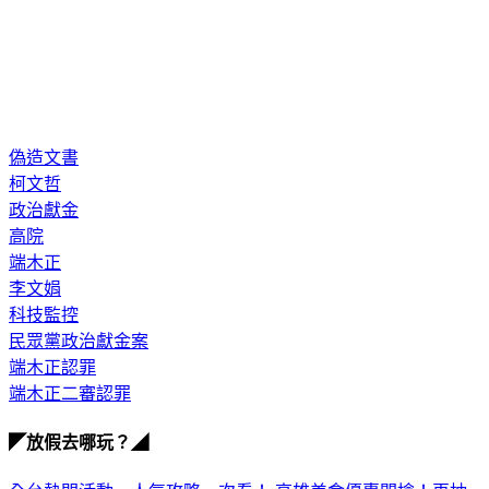
偽造文書
柯文哲
政治獻金
高院
端木正
李文娟
科技監控
民眾黨政治獻金案
端木正認罪
端木正二審認罪
◤放假去哪玩？◢