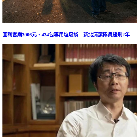
圖利宮廟3906元、434包專用垃圾袋 新北清潔隊員緩刑2年