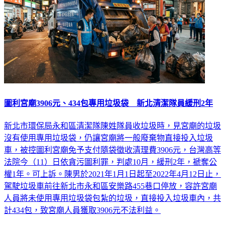
圖利宮廟3906元、434包專用垃圾袋 新北清潔隊員緩刑2年
新北市環保局永和區清潔隊陳姓隊員收垃圾時，見宮廟的垃圾
沒有使用專用垃圾袋，仍讓宮廟將一般廢棄物直接投入垃圾
車，被控圖利宮廟免予支付隨袋徵收清理費3906元，台灣高等
法院今（11）日依貪污圖利罪，判處10月，緩刑2年，褫奪公
權1年。可上訴。陳男於2021年1月1日起至2022年4月12日止，
駕駛垃圾車前往新北市永和區安樂路455巷口停放，容許宮廟
人員將未使用專用垃圾袋包紮的垃圾，直接投入垃圾車內，共
計434包，致宮廟人員獲取3906元不法利益。