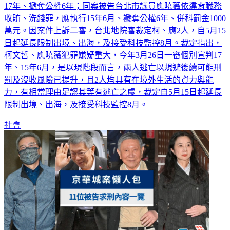
獻金案，一審依違背職務收賄、公益侵占、背信等罪，應執行
17年、褫奪公權6年；同案被告台北市議員應曉薇依違背職務
收賄、洗錢罪，應執行15年6月、褫奪公權6年、併科罰金1000
萬元。因案件上訴二審，台北地院審裁定柯、應2人，自5月15
日起延長限制出境、出海，及接受科技監控8月。裁定指出，
柯文哲、應曉薇犯罪嫌疑重大，今年3月26日一審個別宣判17
年、15年6月，是以現階段而言，兩人逃亡以規避後續可能刑
罰及沒收風險已提升，且2人均具有在境外生活的資力與能
力，有相當理由足認其等有逃亡之虞，裁定自5月15日起延長
限制出境、出海，及接受科技監控8月。
社會