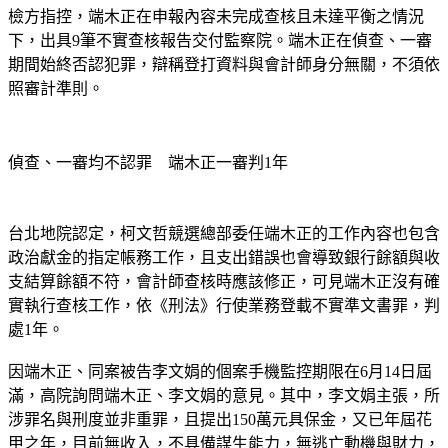
檢方指控，端木正在申報內容未完成查核且未達平衡之情況
下，出具9筆不實查核報告交付監察院。端木正在偵查、一審
期間始終否認犯罪，辯稱登打資料與會計師身分無關，不須依
照審計準則。
偵查、一審均不認罪　端木正一審判1年
台北地院認定，柯文哲競選總部委任端木正的工作內容也包含
政治獻金的指定帳務工作，且支出錯誤也會導致銀行餘額與收
支結算餘額不符，會計師查核時應該修正，可見端木正沒有確
實執行查核工作，依《刑法》行使業務登載不實準文書罪，判
處1年。
因端木正、同案被告李文娟的個案手機監控期限在6月14日屆
滿，高院詢問端木正、李文娟的意見。其中，李文娟主張，所
涉罪名與刑度並非重罪，且提出150萬元具保金，又已年屆花