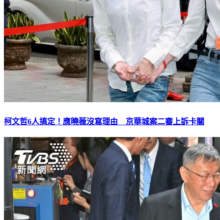
柯文哲6人搞定！應曉薇沒寫理由 京華城案二審上訴卡關