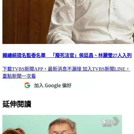
賴總統提名監委名單 「廢死法官」侯廷昌、林麗瑩27人入列
下載TVBS新聞APP，最新消息不漏接
加入TVBS新聞LINE，
重點新聞一次看
延伸閱讀