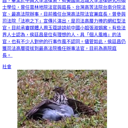
案，被告都判處無期徒刑，逃過死刑。司法官36期結業的侯廷
昌，畢業於中興大學法律系，有美國喬治城大學法律研究所碩
士學位，曾任雲林地院法官與庭長、台灣高等法院台南分院法
官、最高法院辦事，目前擔任台灣高法院法官兼庭長，曾參與
司法院「法袍之下」宣傳片演出，是司法高層力捧的網紅型法
官。目前承審媒體人周玉蔻誹謗前中國小姐張淑娟案。有些法
界人士認為，侯廷昌是位有理想的人、具「個人風格」的法
官，也有不少人對他的行事作風不認同。儘管如此，侯廷昌仍
獲司法高層提拔到最高法院擔任辦事法官，目前為高院庭
長。
社會