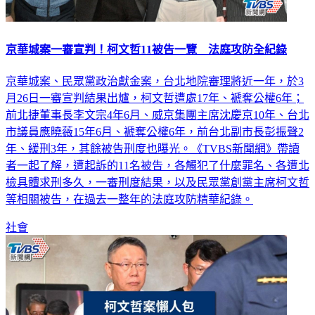
京華城案一審宣判！柯文哲11被告一覽 法庭攻防全紀錄
京華城案、民眾黨政治獻金案，台北地院審理將近一年，於3
月26日一審宣判結果出爐，柯文哲遭處17年、褫奪公權6年；
前北捷董事長李文宗4年6月、威京集團主席沈慶京10年、台北
市議員應曉薇15年6月、褫奪公權6年，前台北副市長彭振聲2
年、緩刑3年，其餘被告刑度也曝光。《TVBS新聞網》帶讀
者一起了解，遭起訴的11名被告，各觸犯了什麼罪名、各遭北
檢具體求刑多久，一審刑度結果，以及民眾黨創黨主席柯文哲
等相關被告，在過去一整年的法庭攻防精華紀錄。
社會