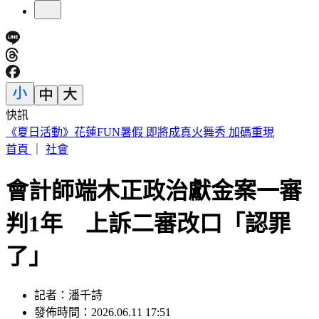
快訊
188萬《龍藏經》賣掉了！大戶不甩7折 店員爆「付現買原
價」
首頁
｜
社會
會計師端木正政治獻金案一審
判1年 上訴二審改口「認罪
了」
記者：潘千詩