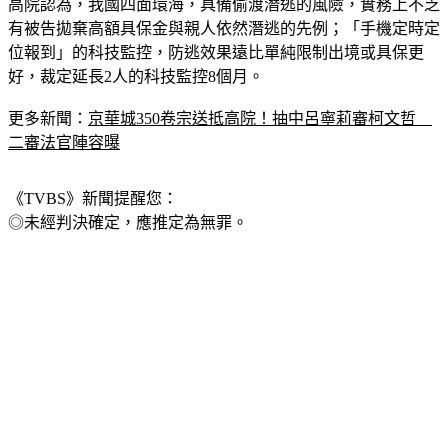
高院認為，我國四面環海，具備偷渡潛逃的風險，實務上不乏
有被告拋棄高額具保金與親人依然潛逃的先例；「手機定時定
位報到」的科技監控，防逃效果遠比單純限制出境或具保更
好，裁定延長2人的科技監控8個月。
更多新聞：
京華城350卷宗送抵高院！抽中呂寧莉審柯文哲　
二審法官陣容曝
《TVBS》新聞提醒您：
◎未經判決確定，應推定為無罪。