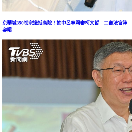
京華城350卷宗送抵高院！抽中呂寧莉審柯文哲 二審法官陣
容曝