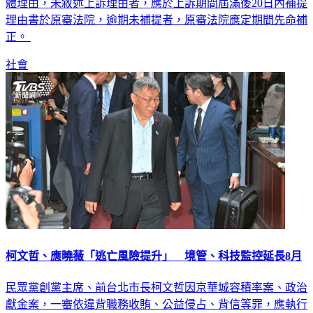
案、審理。《刑事訴訟法》第361條規定，上訴書狀應敘述具
體理由，未敘述上訴理由者，應於上訴期間屆滿後20日內補提
理由書於原審法院，逾期未補提者，原審法院應定期間先命補
正。
社會
柯文哲、應曉薇「逃亡風險提升」 境管、科技監控延長8月
民眾黨創黨主席、前台北市長柯文哲因京華城容積率案、政治