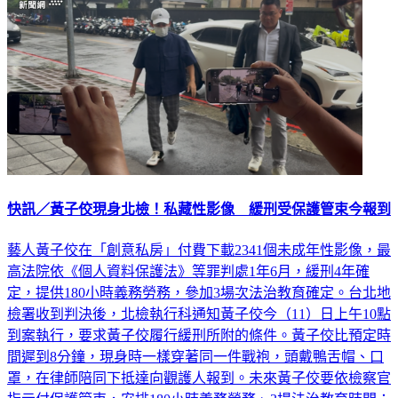
快訊／黃子佼現身北檢！私藏性影像 緩刑受保護管束今報到
藝人黃子佼在「創意私房」付費下載2341個未成年性影像，最
高法院依《個人資料保護法》等罪判處1年6月，緩刑4年確
定，提供180小時義務勞務，參加3場次法治教育確定。台北地
檢署收到判決後，北檢執行科通知黃子佼今（11）日上午10點
到案執行，要求黃子佼履行緩刑所附的條件。黃子佼比預定時
間遲到8分鐘，現身時一樣穿著同一件戰袍，頭戴鴨舌帽、口