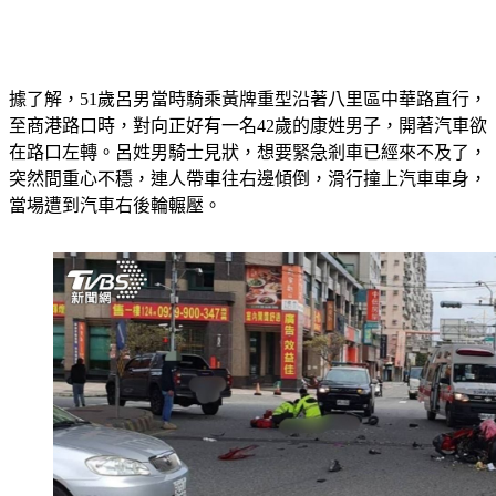
據了解，51歲呂男當時騎乘黃牌重型沿著八里區中華路直行，
至商港路口時，對向正好有一名42歲的康姓男子，開著汽車欲
在路口左轉。呂姓男騎士見狀，想要緊急剎車已經來不及了，
突然間重心不穩，連人帶車往右邊傾倒，滑行撞上汽車車身，
當場遭到汽車右後輪輾壓。