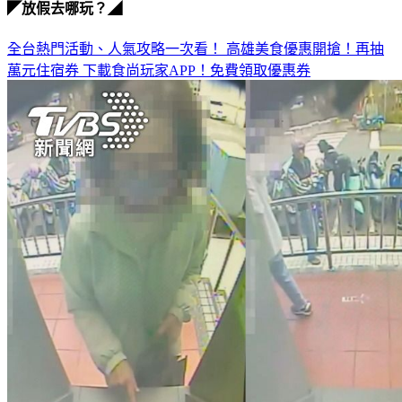
◤放假去哪玩？◢
全台熱門活動、人氣攻略一次看！
高雄美食優惠開搶！再抽
萬元住宿券
下載食尚玩家APP！免費領取優惠券