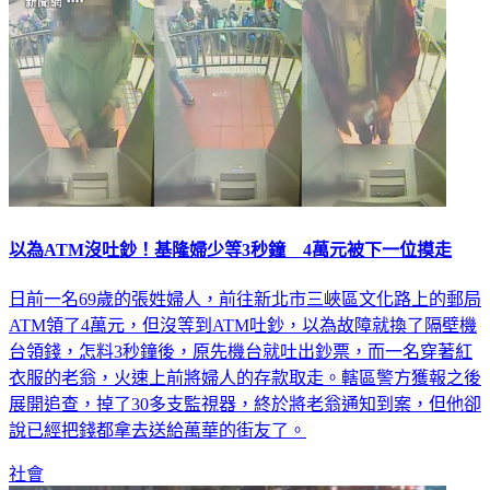
以為ATM沒吐鈔！基隆婦少等3秒鐘 4萬元被下一位摸走
日前一名69歲的張姓婦人，前往新北市三峽區文化路上的郵局
ATM領了4萬元，但沒等到ATM吐鈔，以為故障就換了隔壁機
台領錢，怎料3秒鐘後，原先機台就吐出鈔票，而一名穿著紅
衣服的老翁，火速上前將婦人的存款取走。轄區警方獲報之後
展開追查，掉了30多支監視器，終於將老翁通知到案，但他卻
說已經把錢都拿去送給萬華的街友了。
社會