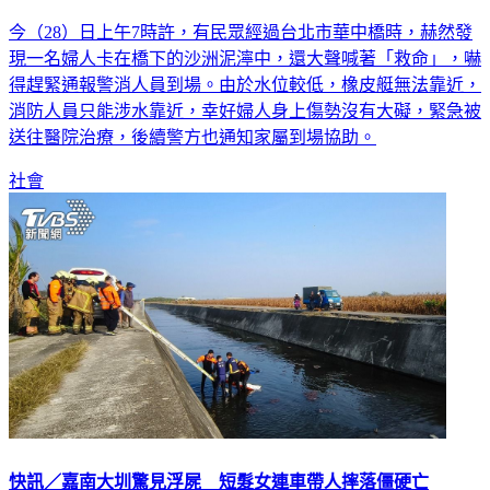
今（28）日上午7時許，有民眾經過台北市華中橋時，赫然發
現一名婦人卡在橋下的沙洲泥濘中，還大聲喊著「救命」，嚇
得趕緊通報警消人員到場。由於水位較低，橡皮艇無法靠近，
消防人員只能涉水靠近，幸好婦人身上傷勢沒有大礙，緊急被
送往醫院治療，後續警方也通知家屬到場協助。
社會
快訊／嘉南大圳驚見浮屍 短髮女連車帶人摔落僵硬亡