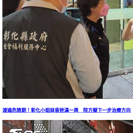
渡過危險期！彰化小姐妹昏迷滿一周 院方擬下一步治療方向