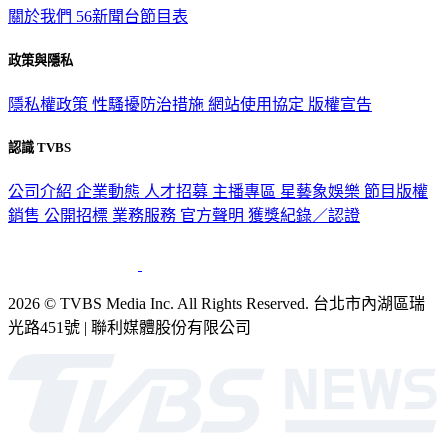
關於我們
56新聞台節目表
政策與隱私
隱私權政策
性騷擾防治措施
網站使用協定
版權宣告
認識 TVBS
公司介紹
企業動態
人才招募
主播專區
星藝象娛樂
節目版權
銷售
公開招標
業務服務
官方聲明
獲獎紀錄／認證
2026 © TVBS Media Inc. All Rights Reserved. 台北市內湖區瑞
光路451號 | 聯利媒體股份有限公司