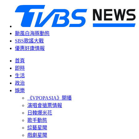
颱風白海豚動態
SBS歌謠大戰
優惠好康情報
首頁
即時
生活
政治
娛樂
《VPOPASIA》開播
演唱會搶票情報
日韓爆米花
歌手動態
綜藝星聞
戲劇星聞