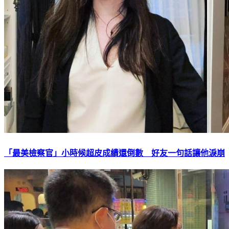
「最美檢察官」小時候超皮成績還倒數 好友一句話讓他淚崩