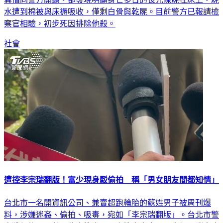
水遭到棉被與床褥吸收，僅剩白骨與乾屍。目前警方已報請檢
察官相驗，初步死因排除他殺。
社會
遭控李宗瑞翻版！富少現身駁偷拍 稱「男女朋友間都知情」
台北市一名開資訊公司、兼賣超跑輪胎的蘇姓男子被周刊爆
料，涉嫌迷姦、偷拍、吸毒，宛如「李宗瑞翻版」。台北市警