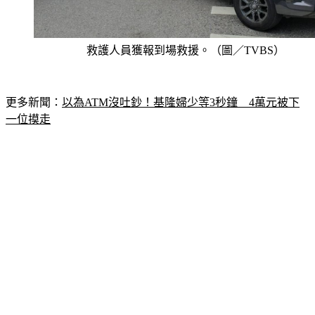
救護人員獲報到場救援。（圖／TVBS）
更多新聞：
以為ATM沒吐鈔！基隆婦少等3秒鐘　4萬元被下
一位摸走