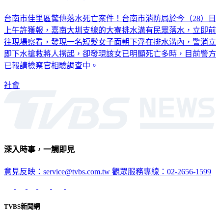
台南市佳里區驚傳落水死亡案件！台南市消防局於今（28）日
上午許獲報，嘉南大圳支線的大寮排水溝有民眾落水，立即前
往現場察看，發現一名短髮女子面朝下浮在排水溝內，警消立
即下水搶救將人撈起，卻發現該女已明顯死亡多時，目前警方
已報請檢察官相驗調查中。
社會
深入時事，一觸即見
意見反映：service@tvbs.com.tw
觀眾服務專線：02-2656-1599
TVBS新聞網