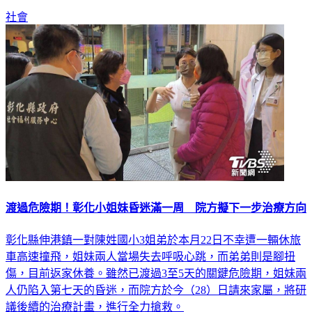
社會
渡過危險期！彰化小姐妹昏迷滿一周 院方擬下一步治療方向
彰化縣伸港鎮一對陳姓國小3姐弟於本月22日不幸遭一輛休旅
車高速撞飛，姐妹兩人當場失去呼吸心跳，而弟弟則是腳扭
傷，目前返家休養。雖然已渡過3至5天的關鍵危險期，姐妹兩
人仍陷入第七天的昏迷，而院方於今（28）日請來家屬，將研
議後續的治療計畫，進行全力搶救。