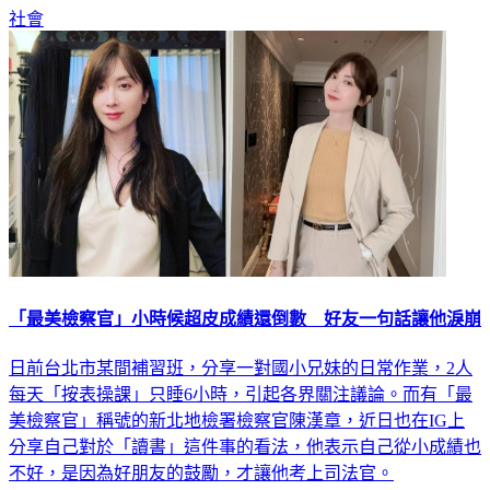
社會
「最美檢察官」小時候超皮成績還倒數 好友一句話讓他淚崩
日前台北市某間補習班，分享一對國小兄妹的日常作業，2人
每天「按表操課」只睡6小時，引起各界關注議論。而有「最
美檢察官」稱號的新北地檢署檢察官陳漢章，近日也在IG上
分享自己對於「讀書」這件事的看法，他表示自己從小成績也
不好，是因為好朋友的鼓勵，才讓他考上司法官。