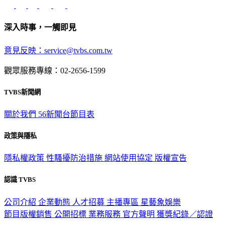
深入時事，一觸即見
意見反映：service@tvbs.com.tw
觀眾服務專線：02-2656-1599
TVBS新聞網
關於我們
56新聞台節目表
政策與隱私
隱私權政策
性騷擾防治措施
網站使用協定
版權宣告
認識 TVBS
公司介紹
企業動態
人才招募
主播專區
星藝象娛樂
節目版權銷售
公開招標
業務服務
官方聲明
獲獎紀錄／認證