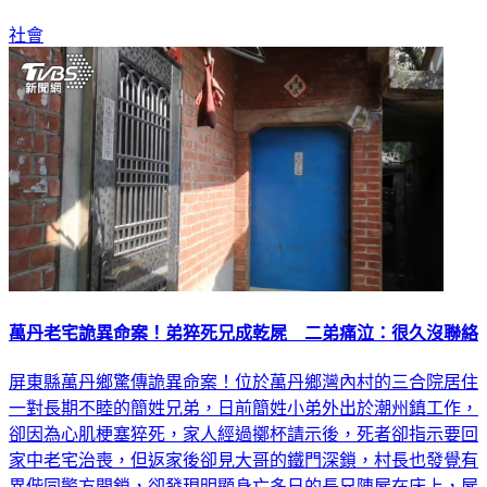
社會
萬丹老宅詭異命案！弟猝死兄成乾屍 二弟痛泣：很久沒聯絡
屏東縣萬丹鄉驚傳詭異命案！位於萬丹鄉灣內村的三合院居住
一對長期不睦的簡姓兄弟，日前簡姓小弟外出於潮州鎮工作，
卻因為心肌梗塞猝死，家人經過擲杯請示後，死者卻指示要回
家中老宅治喪，但返家後卻見大哥的鐵門深鎖，村長也發覺有
異偕同警方開鎖，卻發現明顯身亡多日的長兄陳屍在床上，屍