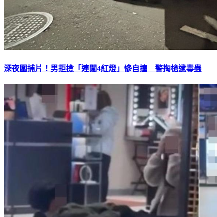
深夜圍捕片！男拒撿「連闖4紅燈」慘自撞 警掏槍逮毒蟲