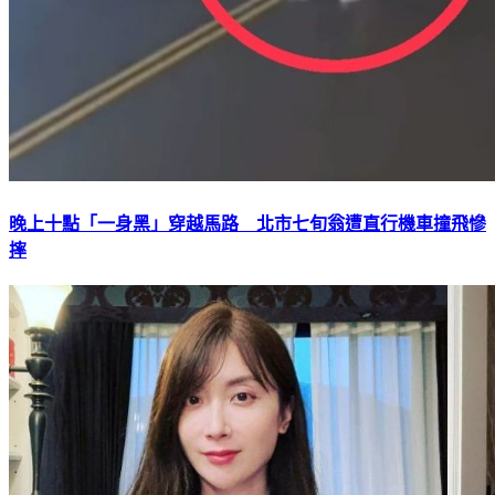
晚上十點「一身黑」穿越馬路 北市七旬翁遭直行機車撞飛慘
摔