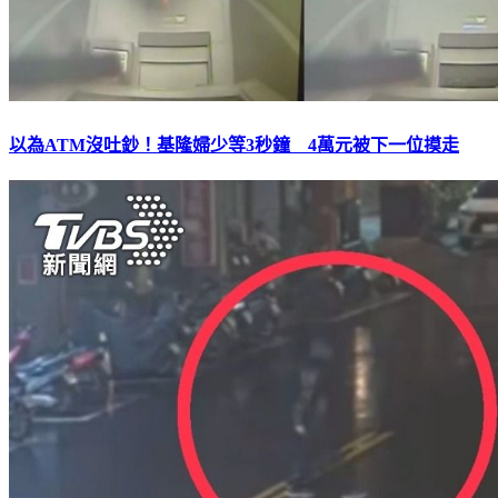
以為ATM沒吐鈔！基隆婦少等3秒鐘 4萬元被下一位摸走