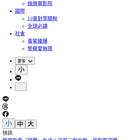
娛樂電影院
國際
川普對等關稅
全球必讀
社會
毒駕連爆
警察愛無限
更多
快訊