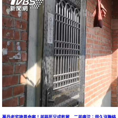
萬丹老宅詭異命案！弟猝死兄成乾屍 二弟痛泣：很久沒聯絡