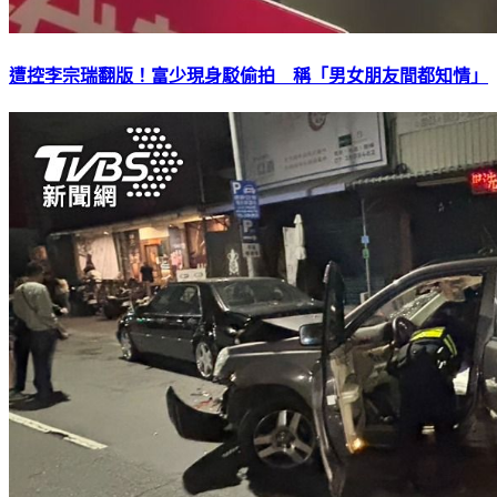
遭控李宗瑞翻版！富少現身駁偷拍 稱「男女朋友間都知情」