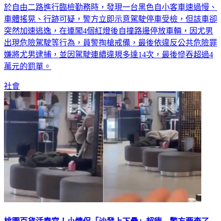
於自由二路進行臨檢勤務時，發現一台黑色自小客車速過慢、
車體搖晃、行跡可疑，警方立即示意駕駛停車受檢，但該車卻
突然加速逃逸，在連闖4個紅燈後自撞路邊停放車輛，因尤男
出現危險駕駛等行為，員警掏槍戒備，最後依違反公共危險罪
嫌將尤男逮捕，並因駕駛連續違規多達14次，最後慘吞超過4
萬元的罰單。
社會