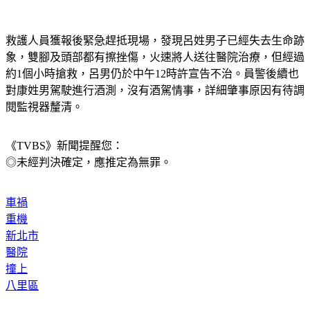
救護人員獲報後緊急趕抵現場，發現呂姓男子已經失去生命跡
象，雙腳及頭部都有擦挫傷，火速將人送往醫院治療，但經過
約1個小時搶救，呂男仍於中午12時許宣告不治。員警後續也
對康姓男駕駛進行酒測，沒有酒駕情事，詳細肇事原因有待調
閱監視器釐清。
《TVBS》新聞提醒您：
◎未經判決確定，應推定為無罪。
車禍
重機
新北市
醫院
撞上
八里區