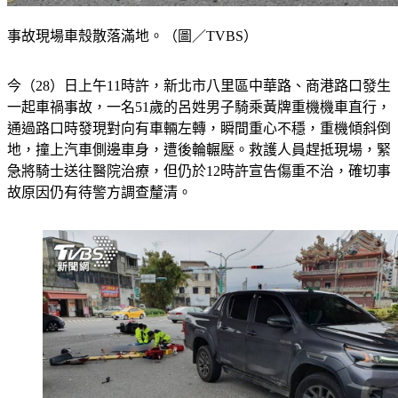
事故現場車殼散落滿地。（圖／TVBS）
今（28）日上午11時許，新北市八里區中華路、商港路口發生
一起車禍事故，一名51歲的呂姓男子騎乘黃牌重機機車直行，
通過路口時發現對向有車輛左轉，瞬間重心不穩，重機傾斜倒
地，撞上汽車側邊車身，遭後輪輾壓。救護人員趕抵現場，緊
急將騎士送往醫院治療，但仍於12時許宣告傷重不治，確切事
故原因仍有待警方調查釐清。