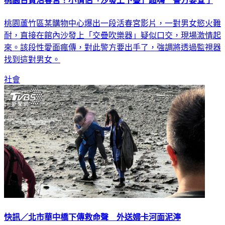
桃園百貨活春宮！小情侶「沙發上下疊」超嗨 警方要查了
桃園蘆竹區某購物中心爆出一段活春宮影片，一對男女慾火難
耐，直接在館內沙發上「交疊吹樂器」疑似口交，現場激情起
來。該段性愛面瘋傳，對此警方要出手了，強調將透過監視器
找到這對男女。
社會
快訊／北市華中橋下傳救命聲 外送婦卡河面泥濘