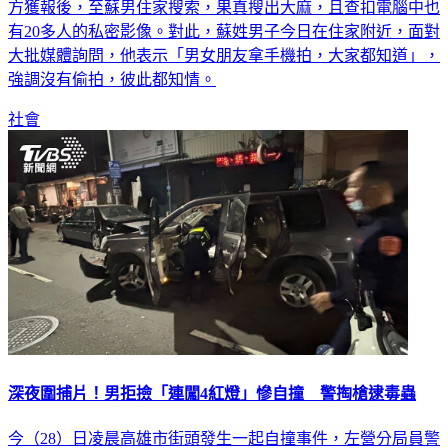
方獲報後，至蘇男住家搜索，果真搜出大麻，且查扣電腦中也
有20多人的私密影像。對此，蘇姓男子今日在住家附近，面對
大批媒體詢問，他表示「男女朋友拿手機拍，大家都知道」，
強調沒有偷拍，彼此都知情。
社會
深夜圍捕片！男拒撿「連闖4紅燈」慘自撞 警掏槍逮毒蟲
今（28）日凌晨高雄市街頭發生一起自撞事件，左營分局員警