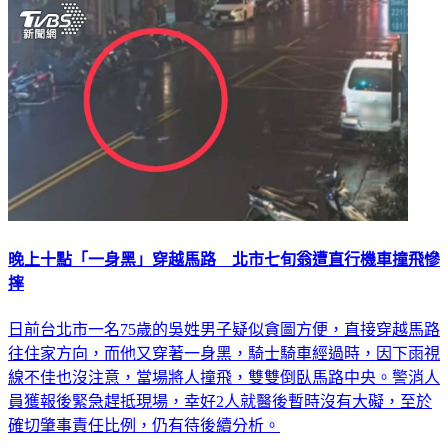
晚上十點「一身黑」穿越馬路 北市七旬翁遭直行機車撞飛慘
摔
日前台北市一名75歲的吳姓男子疑似貪圖方便，直接穿越馬路
往住家方向，而他又穿著一身黑，騎士騎車經過時，因下雨視
線不佳也沒注意，當場將人撞飛，雙雙倒臥馬路中央。警消人
員獲報後緊急趕抵現場，幸好2人就醫後暫時沒有大礙，至於
確切肇事責任比例，仍有待後續分析。