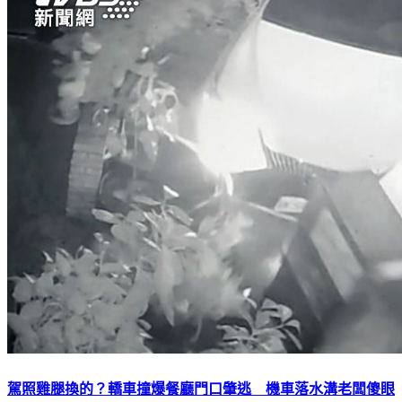
駕照雞腿換的？轎車撞爆餐廳門口肇逃 機車落水溝老闆傻眼