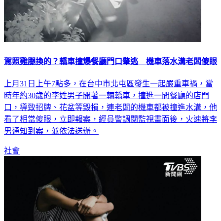
駕照雞腿換的？轎車撞爆餐廳門口肇逃 機車落水溝老闆傻眼
上月31日上午7點多，在台中市北屯區發生一起嚴重車禍，當
時年約30歲的李姓男子開著一輛轎車，撞進一間餐廳的店門
口，導致招牌、花盆等毀損，連老闆的機車都被撞進水溝，他
看了相當傻眼，立即報案，經員警調閱監視畫面後，火速將李
男通知到案，並依法送辦。
社會