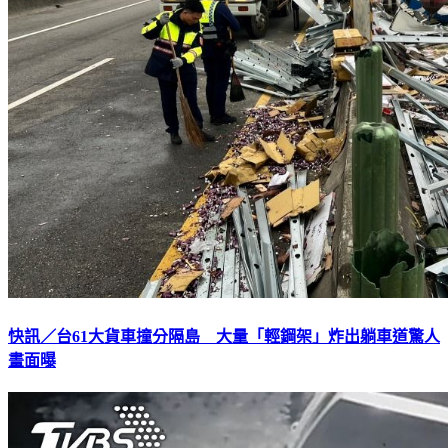
快訊／台61大貨車撞分隔島 大量「輕鋼架」炸出躺車道驚人
畫面曝