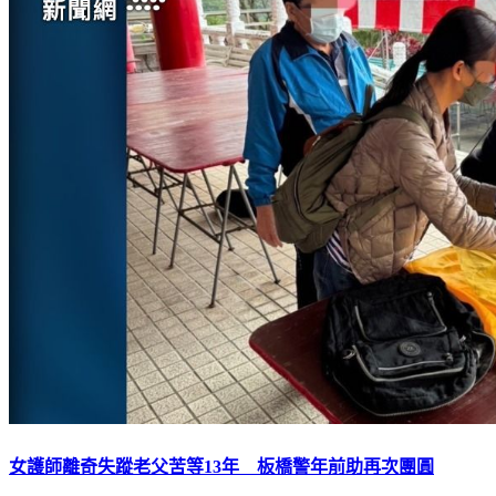
女護師離奇失蹤老父苦等13年 板橋警年前助再次團圓