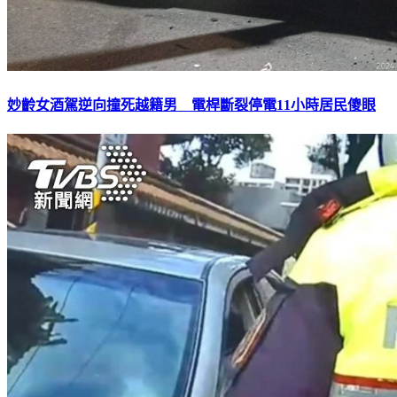
妙齡女酒駕逆向撞死越籍男 電桿斷裂停電11小時居民傻眼