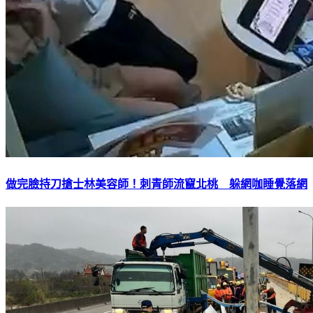
做完臉持刀搶士林美容師！刺青師流竄北桃 躲網咖睡覺落網