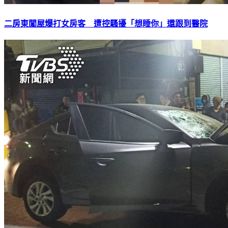
二房東闖屋爆打女房客 遭控騷擾「想睡你」還跟到醫院