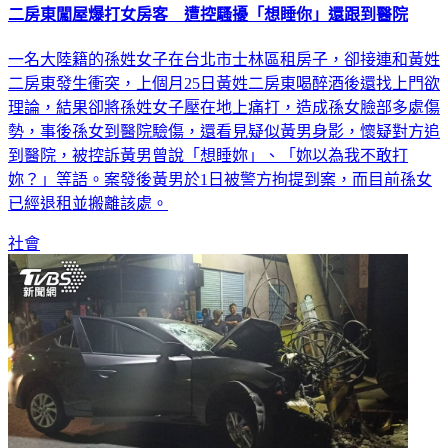
一名大陸籍的孫姓女子在台北市士林區租房子，卻接連和黃姓
二房東發生衝突，上個月25日黃姓二房東喝醉酒後還找上門欲
理論，結果卻將孫姓女子壓在地上痛打，造成孫女臉部多處傷
勢，事後孫女到醫院驗傷，還看見疑似黃男身影，懷疑對方追
到醫院，被控訴黃男曾說「想睡妳」、「妳以為我不敢打
妳？」等語。案發後黃男於1日被警方拘提到案，而目前孫女
已經退租並搬離該處。
社會