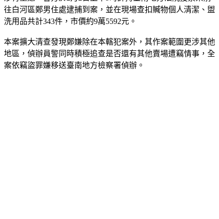
洗用品共計343件，市價約9萬5592元。
本案擴大清查發現鄭嫌除在本轄犯案外，其作案範圍更涉其他
地區，偵辦員警同時積極追查是否還有其他賣場遭竊情事，全
案依竊盜罪嫌移送臺南地方檢察署偵辦。