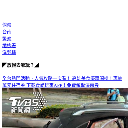
偷竊
台南
警察
地檢署
洗髮精
◤放假去哪玩？◢
全台熱門活動、人氣攻略一次看！
高雄美食優惠開搶！再抽
萬元住宿券
下載食尚玩家APP！免費領取優惠券