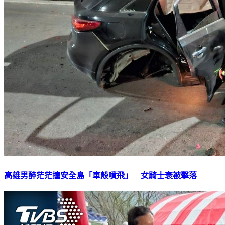
高雄男醉茫茫撞安全島「車殼噴飛」 女騎士衰被擊落