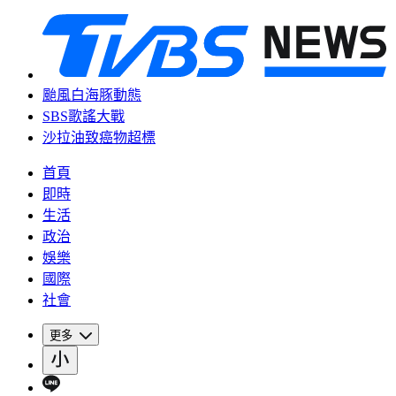
颱風白海豚動態
SBS歌謠大戰
沙拉油致癌物超標
首頁
即時
生活
政治
娛樂
國際
社會
更多