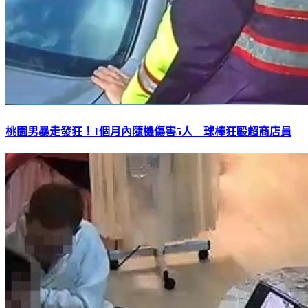
桃園男暴走發狂！1個月內隨機傷害5人 球棒狂毆超商店員