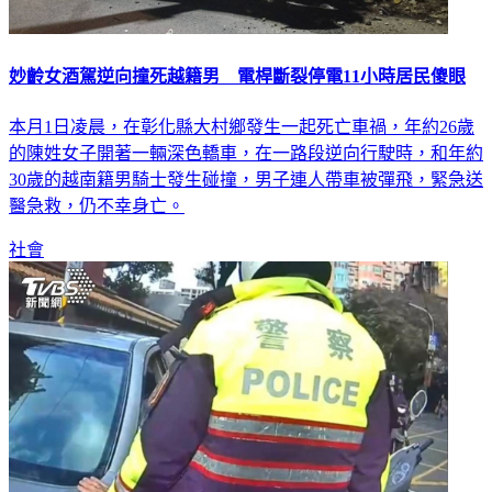
妙齡女酒駕逆向撞死越籍男 電桿斷裂停電11小時居民傻眼
本月1日凌晨，在彰化縣大村鄉發生一起死亡車禍，年約26歲
的陳姓女子開著一輛深色轎車，在一路段逆向行駛時，和年約
30歲的越南籍男騎士發生碰撞，男子連人帶車被彈飛，緊急送
醫急救，仍不幸身亡。
社會