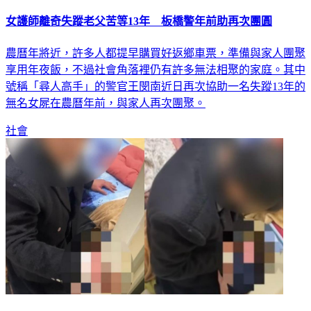
女護師離奇失蹤老父苦等13年 板橋警年前助再次團圓
農曆年將近，許多人都提早購買好返鄉車票，準備與家人團聚
享用年夜飯，不過社會角落裡仍有許多無法相聚的家庭。其中
號稱「尋人高手」的警官王閔南近日再次協助一名失蹤13年的
無名女屍在農曆年前，與家人再次團聚。
社會
二房東闖屋爆打女房客 遭控騷擾「想睡你」還跟到醫院