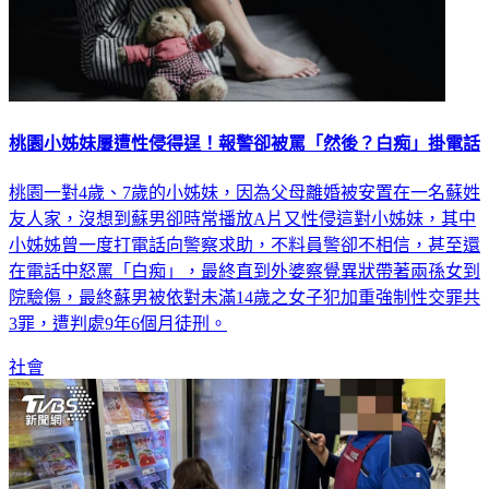
桃園小姊妹屢遭性侵得逞！報警卻被罵「然後？白痴」掛電話
桃園一對4歲、7歲的小姊妹，因為父母離婚被安置在一名蘇姓
友人家，沒想到蘇男卻時常播放A片又性侵這對小姊妹，其中
小姊姊曾一度打電話向警察求助，不料員警卻不相信，甚至還
在電話中怒罵「白痴」，最終直到外婆察覺異狀帶著兩孫女到
院驗傷，最終蘇男被依對未滿14歲之女子犯加重強制性交罪共
3罪，遭判處9年6個月徒刑。
社會