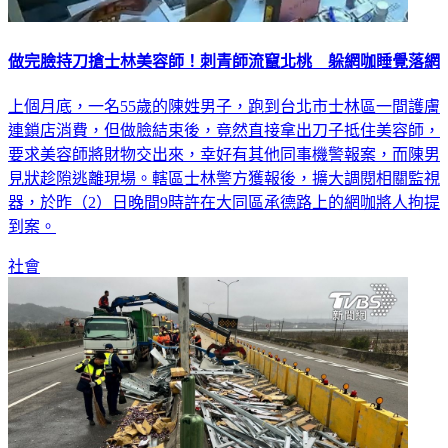
做完臉持刀搶士林美容師！刺青師流竄北桃 躲網咖睡覺落網
上個月底，一名55歲的陳姓男子，跑到台北市士林區一間護膚
連鎖店消費，但做臉結束後，竟然直接拿出刀子抵住美容師，
要求美容師將財物交出來，幸好有其他同事機警報案，而陳男
見狀趁隙逃離現場。轄區士林警方獲報後，擴大調閱相關監視
器，於昨（2）日晚間9時許在大同區承德路上的網咖將人拘提
到案。
社會