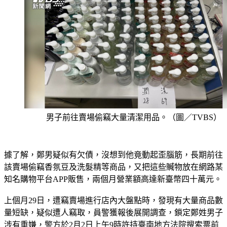
男子前往賣場偷竊大量清潔用品。（圖／TVBS）
據了解，鄭男疑似有欠債，沒想到他竟動起歪腦筋，長期前往
該賣場偷竊香氛豆及洗髮精等商品，又把這些贓物放在網路某
知名購物平台APP販售，兩個月營業額高達新臺幣四十萬元。
上個月29日，遭竊賣場進行店內大盤點時，發現有大量商品數
量短缺，疑似遭人竊取，員警獲報後展開調查，鎖定鄭姓男子
涉有重嫌，警方於2月2日上午9時許持臺南地方法院搜索票前
往白河區鄭男住處逮捕到案，並在現場查扣贓物個人清潔、盥