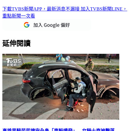
下載TVBS新聞APP，最新消息不漏接
加入TVBS新聞LINE，
重點新聞一次看
延伸閱讀
高雄男醉茫茫撞安全島「車殼噴飛」 女騎士衰被擊落