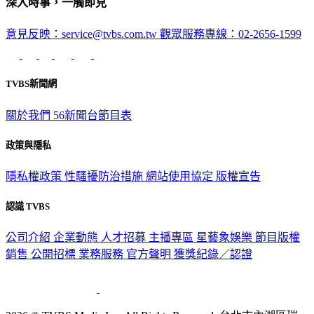
意見反映：service@tvbs.com.tw
觀眾服務專線：02-2656-1599
TVBS新聞網
關於我們
56新聞台節目表
政策與隱私
隱私權政策
性騷擾防治措施
網站使用協定
版權宣告
認識 TVBS
公司介紹
企業動態
人才招募
主播專區
星藝象娛樂
節目版權
銷售
公開招標
業務服務
官方聲明
獲獎紀錄／認證
2026 © TVBS Media Inc. All Rights Reserved. 台北市內湖區瑞