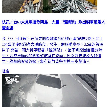
快訊／台61大貨車撞分隔島 大量「輕鋼架」炸出躺車道驚人
畫面曝
今（3）日清晨，在苗栗縣後龍鎮台61線西濱快速道路、北上
104公里後龍觀海大橋路段，發生一起嚴重車禍，32歲的曾姓
男子 開著一輛大貨車載著「輕鋼架」，因不明原因自撞分隔
島，造成車廂內的輕鋼架散落在路面，所幸並未波及人員傷
亡，詳細的案發經過，將有待竹南警方進一步釐清。
社會