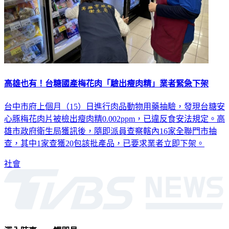
高雄也有！台糖國產梅花肉「驗出瘦肉精」業者緊急下架
台中市府上個月（15）日進行肉品動物用藥抽驗，發現台糖安
心豚梅花肉片被檢出瘦肉精0.002ppm，已違反食安法規定。高
雄市政府衛生局獲訊後，隨即派員查察轄內16家全聯門市抽
查，其中1家查獲20包該批產品，已要求業者立即下架。
社會
深入時事，一觸即見