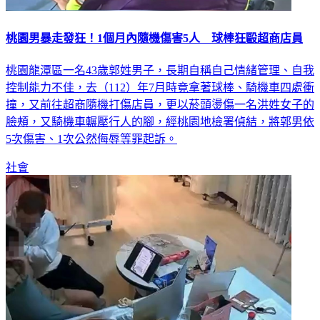
桃園男暴走發狂！1個月內隨機傷害5人 球棒狂毆超商店員
桃園龍潭區一名43歲郭姓男子，長期自稱自己情緒管理、自我
控制能力不佳，去（112）年7月時竟拿著球棒、騎機車四處衝
撞，又前往超商隨機打傷店員，更以菸頭燙傷一名洪姓女子的
臉頰，又騎機車輾壓行人的腳，經桃園地檢署偵結，將郭男依
5次傷害、1次公然侮辱等罪起訴。
社會