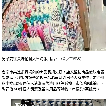
男子前往賣場偷竊大量清潔用品。（圖／TVBS）
台南市某連鎖賣場內的商品長期失竊，店家盤點商品後決定報
警處理，經警方調查發現一名43歲鄭姓男子涉有重嫌，前往他
家中搜出343件個人清潔及盥洗用品等贓物，市價約9萬餘元，
警訊後343件個人清潔及盥洗用品等贓物，市價約9萬餘元。