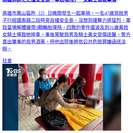
高雄市鳳山區昨（2）日晚間發生一起車禍，一名47歲翁姓男
子行經國泰路二段時突自撞安全島，沒想到撞擊力道猛烈，車
殼當場解體連帶3顆輪胎彈飛，四散的零件還波及到31歲黃姓
女騎士導致她摔車。事後駕駛翁男及騎士黃女受傷送醫，警方
查出肇事的翁男酒駕，待他出院後將依公共危險罪嫌函送法
辦。
社會