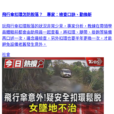
飛行傘扣環怎防脫落？ 專家：檢查口訣、勤換新
玩飛行傘扣環脫落的狀況非常少見，專家分析，教練在帶領學
員體驗前都會由助飛員一起查看，將扣環、腿帶、掛鉤等裝備
再口述一次，邊念邊檢查，另外扣環也要半年更換一次，才能
避免設備老舊發生意外。
社會