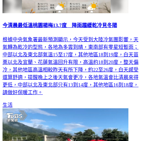
今清晨最低溫桃園楊梅13.7度 降雨趨緩乾冷見冬陽
根據中央氣象署最新預測顯示，今天受到大陸冷氣團影響，天
氣轉為乾冷的型態，各地為多雲到晴，東南部有零星短暫雨；
中部以北及東北部氣溫15至17度，其他地區18到19度，白天苗
栗以北及宜蘭、花蓮氣溫回升有限，高溫約18到20度，整天偏
冷，其他地區高溫相較昨天有所下降，約22至26度，白天感受
還算舒適，提醒晚上之後天氣會更冷，各地氣溫會比清晨來得
更低，中部以北及東北部只有13到14度，其他地區16到18度，
請做好保暖工作。
生活