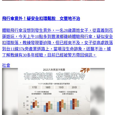
飛行傘意外！疑安全扣環鬆脫 女墜地不治
體驗飛行傘沒想到發生意外，一名28歲蕭姓女子，從嘉義到花
蓮遊玩，今天上午10點多到豐濱鄉磯崎體驗飛行傘，疑似安全
扣環脫落，教練發現要迫降，但已經來不及，女子從高處跌落
到台11線37k旁產業道路上，當場沒生命跡象，送醫不治，據
了解教練有30多年經驗，目前已經被警方帶回偵訊。
社會