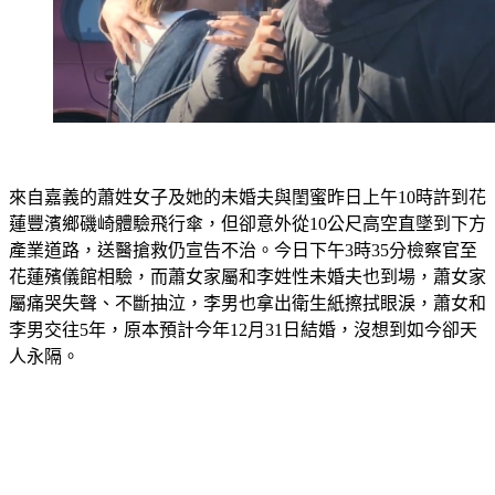
來自嘉義的蕭姓女子及她的未婚夫與閨蜜昨日上午10時許到花
蓮豐濱鄉磯崎體驗飛行傘，但卻意外從10公尺高空直墜到下方
產業道路，送醫搶救仍宣告不治。今日下午3時35分檢察官至
花蓮殯儀館相驗，而蕭女家屬和李姓性未婚夫也到場，蕭女家
屬痛哭失聲、不斷抽泣，李男也拿出衛生紙擦拭眼淚，蕭女和
李男交往5年，原本預計今年12月31日結婚，沒想到如今卻天
人永隔。