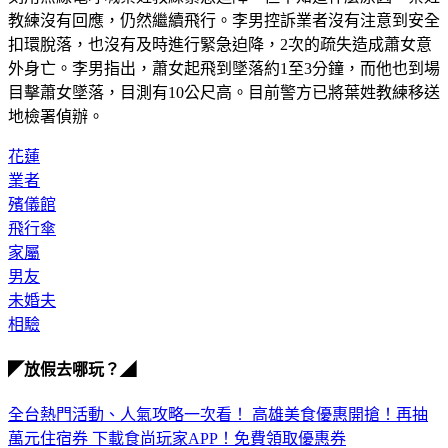
教練沒有回應，仍然繼續飛行。李男控訴業者沒有注意到安全
扣環脫落，也沒有及時進行緊急迫降，2次的疏失造成蕭女意
外身亡。李男指出，蕭女起飛到墜落約1至3分鐘，而他也到場
目擊蕭女墜落，目測有10公尺高。目前警方已將葉姓教練移送
地檢署偵辦。
花蓮
業者
殯儀館
飛行傘
家屬
男友
未婚夫
相驗
◤放假去哪玩？◢
全台熱門活動、人氣攻略一次看！
高雄美食優惠開搶！再抽
萬元住宿券
下載食尚玩家APP！免費領取優惠券