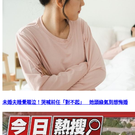
未婚夫睡覺啜泣！哭喊前任「對不起」 她頭綠氣到想悔婚