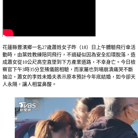
花蓮縣豐濱鄉一名27歲蕭姓女子昨（18）日上午體驗飛行傘活
動時，由葉姓教練陪同飛行，不過疑似因為安全扣環脫落，造
成蕭女從10公尺高空直墜到下方產業道路，不幸身亡。今日檢
察官下午3時35分至殯儀館相驗，而家屬也到場崩潰痛哭不斷
抽泣，蕭女的李姓未婚夫表示原本預計今年底結婚，如今卻天
人永隔，讓人相當鼻酸。