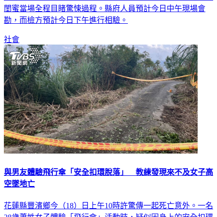
閨蜜當場全程目睹驚悚過程。縣府人員預計今日中午現場會
勘，而檢方預計今日下午進行相驗。
社會
與男友體驗飛行傘「安全扣環脫落」 教練發現來不及女子高
空墜地亡
花蓮縣豐濱鄉今（18）日上午10時許驚傳一起死亡意外。一名