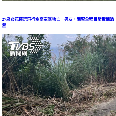
27歲女花蓮玩飛行傘高空墜地亡 男友、閨蜜全程目睹驚悚過
程