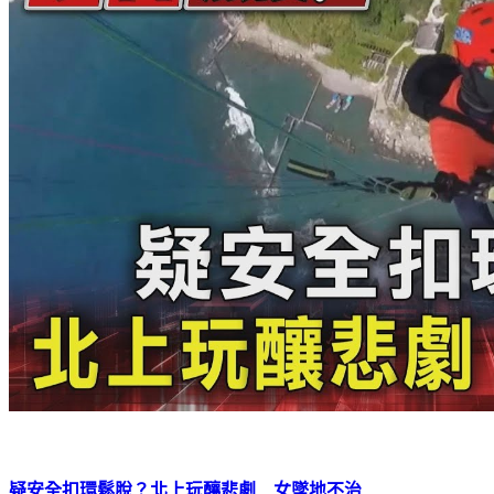
疑安全扣環鬆脫？北上玩釀悲劇 女墜地不治