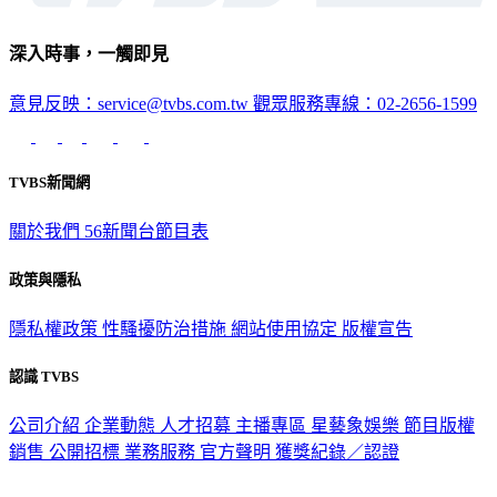
深入時事，一觸即見
意見反映：service@tvbs.com.tw
觀眾服務專線：02-2656-1599
TVBS新聞網
關於我們
56新聞台節目表
政策與隱私
隱私權政策
性騷擾防治措施
網站使用協定
版權宣告
認識 TVBS
公司介紹
企業動態
人才招募
主播專區
星藝象娛樂
節目版權
銷售
公開招標
業務服務
官方聲明
獲獎紀錄／認證