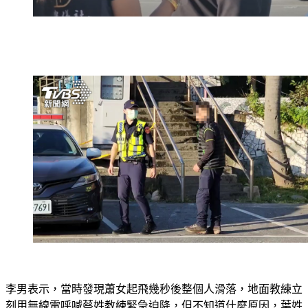
李男表示，當時發現蕭女起飛幾秒後整個人滑落，地面教練立
刻用無線電呼喊蔡姓教練緊急迫降，但不知道什麼原因，葉姓