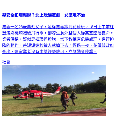
疑安全扣環鬆脫？北上玩釀悲劇 女墜地不治
嘉義一名28歲蕭姓女子，遠從嘉義跑到花蓮玩，18日上午前往
豐濱鄉磯崎體驗飛行傘，卻發生意外整個人從高空墜落喪命。
業者供稱，疑似是扣環掙鬆脫，當下教練有危機處理，進行迫
降的動作，差短短幾秒鐘人就掉下去。經過一夜，花蓮縣政府
查出，這家業者沒有申請經營許可，立刻勒令停業。
社會