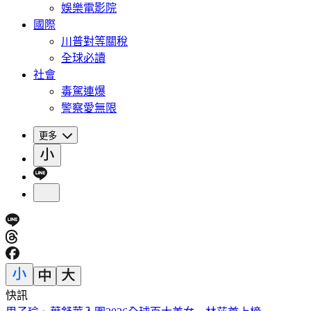
娛樂電影院
國際
川普對等關稅
全球必讀
社會
毒駕連爆
警察愛無限
更多
快訊