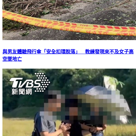
與男友體驗飛行傘「安全扣環脫落」 教練發現來不及女子高
空墜地亡