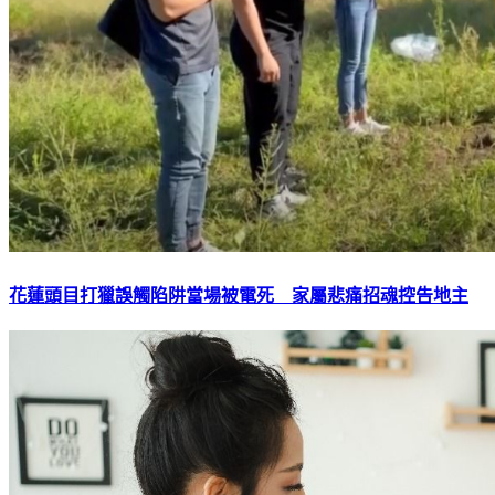
花蓮頭目打獵誤觸陷阱當場被電死 家屬悲痛招魂控告地主