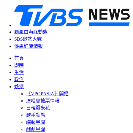
颱風白海豚動態
SBS歌謠大戰
優惠好康情報
首頁
即時
生活
政治
娛樂
《VPOPASIA》開播
演唱會搶票情報
日韓爆米花
歌手動態
綜藝星聞
戲劇星聞