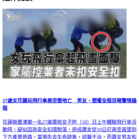
27歲女花蓮玩飛行傘高空墜地亡 男友、閨蜜全程目睹驚悚過
程
花蓮縣豐濱鄉一名27歲蕭姓女子昨（18）日上午體驗飛行傘活
動時，疑似因為安全扣環脫落，造成蕭女從10公尺高空直墜到
下方產業道路，當場失去生命跡象，送醫不治，而蕭女男友和