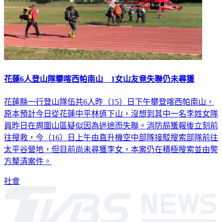
花蓮6人登山隊攀喀西帕南山 1女山友竟失聯仍未尋獲
花蓮縣一行登山隊伍共6人昨（15）日下午攀登喀西帕南山，
原本預計今日從花蓮中平林道下山，沒想到其中一名李姓女隊
員昨日在周圍山區疑似因為迷途而失聯。消防局獲報後立刻前
往搜救，今（16）日上午由直升機空中部隊接駁搜索部隊前往
太平谷營地，但目前尚未尋獲李女，本案仍在積極搜索並由警
方釐清案件。
社會