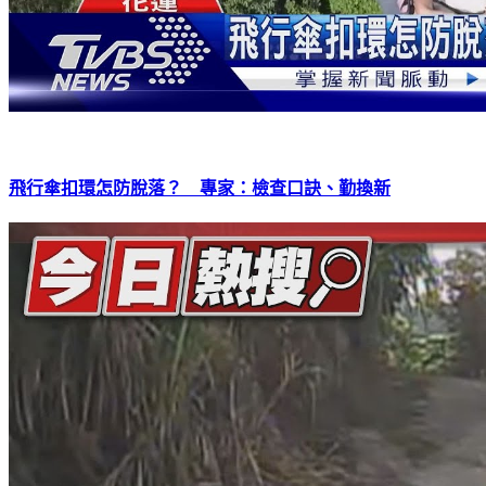
飛行傘扣環怎防脫落？ 專家：檢查口訣、勤換新