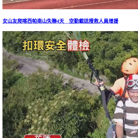
女山友爬喀西帕南山失聯4天 空勤載送搜救人員增援