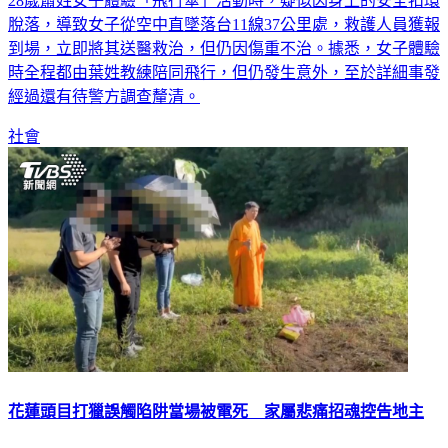
28歲蕭姓女子體驗「飛行傘」活動時，疑似因身上的安全扣環
脫落，導致女子從空中直墜落台11線37公里處，救護人員獲報
到場，立即將其送醫救治，但仍因傷重不治。據悉，女子體驗
時全程都由葉姓教練陪同飛行，但仍發生意外，至於詳細事發
經過還有待警方調查釐清。
社會
花蓮頭目打獵誤觸陷阱當場被電死 家屬悲痛招魂控告地主