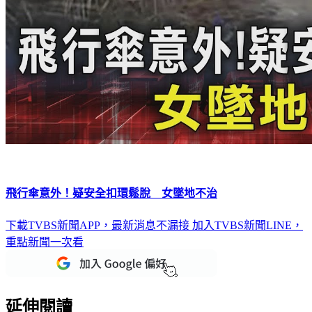
飛行傘意外！疑安全扣環鬆脫 女墜地不治
下載TVBS新聞APP，最新消息不漏接
加入TVBS新聞LINE，
重點新聞一次看
延伸閱讀