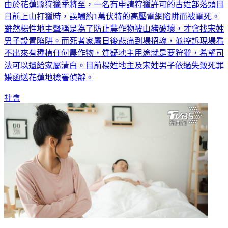
由於花蓮縣狩獵季將至，一名有申請狩獵許可的古姓部落頭目
日前上山打獵時，誤觸約1萬伏特的高壓電網陷阱而被電死。
雖然楊性地主聲稱是為了防止農作物被山豬破壞，才會找宋姓
男子設置陷阱。而死者家屬日後悲痛到場招魂，並控訴現場看
不出來有種植任何農作物，質疑地主用途就是要狩獵，希望司
法可以還給家屬清白。目前楊姓地主及宋姓男子依過失致死罪
嫌函送花蓮地檢署偵辦。
社會