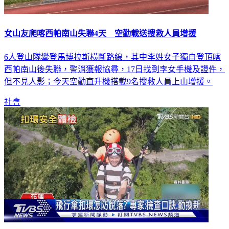
女山友爬喀西帕南山失聯4天 空勤載送搜救人員增援
6人登山隊攀登馬博拉斯橫斷路線，其中李姓女子獨自登頂喀
西帕南山後失聯，警消獲報協尋，17日找到李女手機及證件，
但不見人影；今天空勤直升機搭載9名搜救人員上山增援。
社會