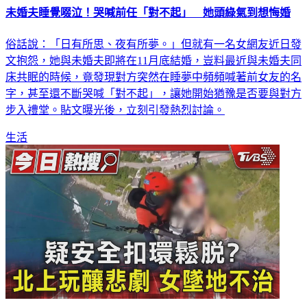
未婚夫睡覺啜泣！哭喊前任「對不起」 她頭綠氣到想悔婚
俗話說：「日有所思、夜有所夢。」但就有一名女網友近日發
文抱怨，她與未婚夫即將在11月底結婚，豈料最近與未婚夫同
床共眠的時候，竟發現對方突然在睡夢中頻頻喊著前女友的名
字，甚至還不斷哭喊「對不起」，讓她開始猶豫是否要與對方
步入禮堂。貼文曝光後，立刻引發熱烈討論。
生活