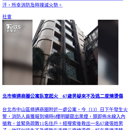
汗，所幸消防及時撲滅火勢。
社會
北市條通商圈公寓臥室起火 67歲男疑來不及逃二度燒燙傷
台北市中山區條通商圈附近一處公寓，今（13）日下午發生火
警，消防人員獲報到場時6樓明顯竄出黑煙，隨即佈水線入內
搶救，並緊急疏散11名住戶。經搜索後救出一名67歲張姓男