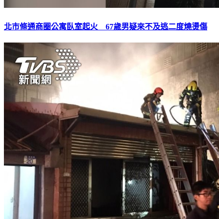
北市條通商圈公寓臥室起火 67歲男疑來不及逃二度燒燙傷