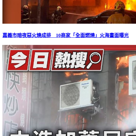
嘉義市暗夜惡火燒成排 10商家「全面燃燒」火海畫面曝光