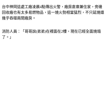
台中神岡這處工廠凌晨4點傳出火警，廠房倉庫兼住家，旁邊
回收廠也有太多易燃物品，這一燒火勢相當猛烈，不只延燒還
幾乎吞噬兩間廠房。
消防人員：「哥哥說(弟弟)在裡面在2樓，現在已經全面燒塌
了。」