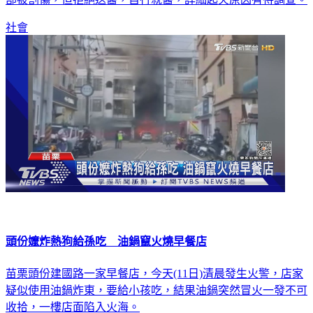
社會
頭份嬤炸熱狗給孫吃 油鍋竄火燒早餐店
苗栗頭份建國路一家早餐店，今天(11日)清晨發生火警，店家
疑似使用油鍋炸東，要給小孩吃，結果油鍋突然冒火一發不可
收拾，一樓店面陷入火海。