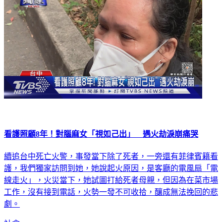
看護照顧8年！對腦麻女「視如己出」 遇火劫淚崩痛哭
續追台中死亡火警，事發當下除了死者，一旁還有菲律賓籍看
護，我們獨家訪問到她，她說起火原因，是客廳的電風扇「電
線走火」，火災當下，她試圖打給死者母親，但因為在菜市場
工作，沒有接到電話，火勢一發不可收拾，釀成無法挽回的悲
劇。