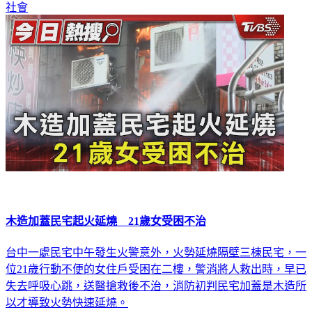
社會
木造加蓋民宅起火延燒 21歲女受困不治
台中一處民宅中午發生火警意外，火勢延燒隔壁三棟民宅，一
位21歲行動不便的女住戶受困在二樓，警消將人救出時，早已
失去呼吸心跳，送醫搶救後不治，消防初判民宅加蓋是木造所
以才導致火勢快速延燒。