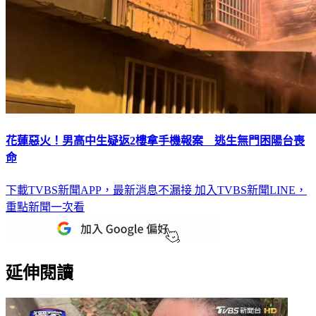
花蓮惡火！男高中生疑返2樓拿手機報案 逃生無門困陽台喪
命
下載TVBS新聞APP，最新消息不漏接
加入TVBS新聞LINE，
重點新聞一次看
延伸閱讀