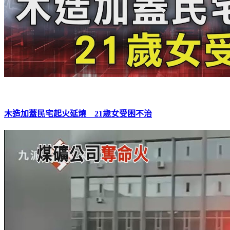
木造加蓋民宅起火延燒 21歲女受困不治