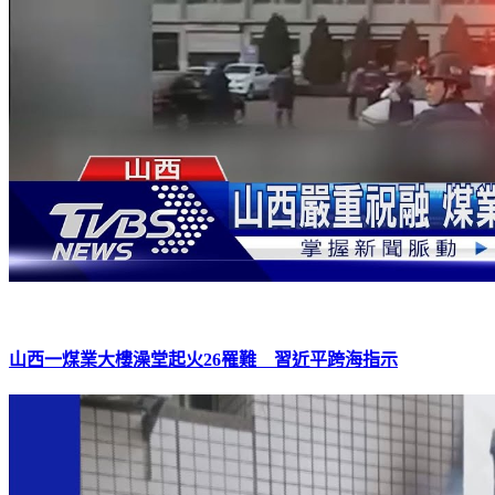
山西一煤業大樓澡堂起火26罹難 習近平跨海指示