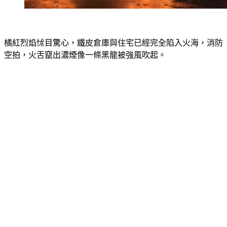
橘紅烈焰怵目驚心，鐵皮倉庫與住宅已經完全陷入火海，消防
空拍，火舌竄出濃煙像一條黑龍被強風吹起。