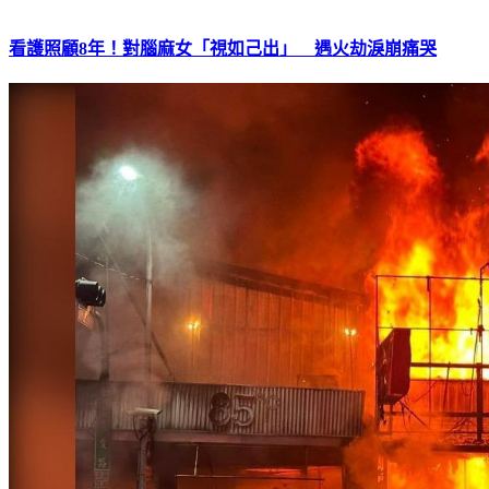
看護照顧8年！對腦麻女「視如己出」 遇火劫淚崩痛哭