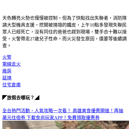
天色轉亮火勢也慢慢被控制，但為了快點找出失聯者，消防隊
請大型機具支援，挖開被燒塌的鐵皮，上午10點多發現失聯民
眾人已經死亡，沒有同住的爸爸也趕到現場，雙手合十難以接
受，火警帶走27歲兒子性命，而火災發生原因，還要等後續調
查。
火警
電線走火
廠房
延燒
住宅倉庫
◤放假去哪玩？◢
全台熱門活動、人氣攻略一次看！
高雄美食優惠開搶！再抽
萬元住宿券
下載食尚玩家APP！免費領取優惠券