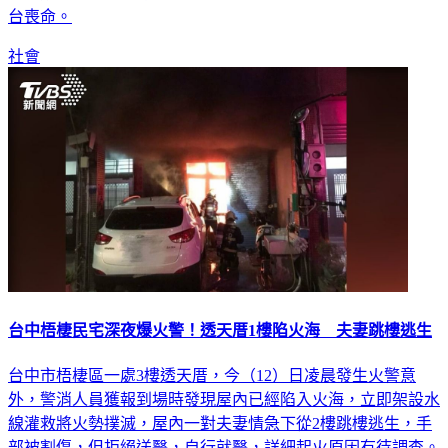
台喪命。
社會
台中梧棲民宅深夜爆火警！透天厝1樓陷火海 夫妻跳樓逃生
台中市梧棲區一處3樓透天厝，今（12）日凌晨發生火警意
外，警消人員獲報到場時發現屋內已經陷入火海，立即架設水
線灌救將火勢撲滅，屋內一對夫妻情急下從2樓跳樓逃生，手
部被割傷，但拒絕送醫，自行就醫，詳細起火原因有待調查。