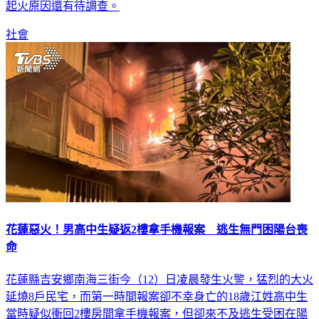
起火原因還有待調查。
社會
花蓮惡火！男高中生疑返2樓拿手機報案 逃生無門困陽台喪
命
花蓮縣吉安鄉南海三街今（12）日凌晨發生火警，猛烈的大火
延燒8戶民宅，而第一時間報案卻不幸身亡的18歲江姓高中生
當時疑似衝回2樓房間拿手機報案，但卻來不及逃生受困在陽