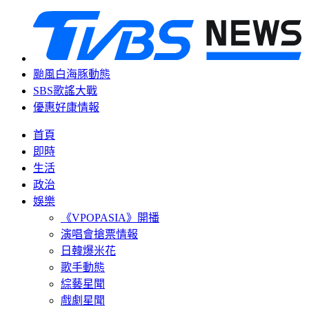
颱風白海豚動態
SBS歌謠大戰
優惠好康情報
首頁
即時
生活
政治
娛樂
《VPOPASIA》開播
演唱會搶票情報
日韓爆米花
歌手動態
綜藝星聞
戲劇星聞