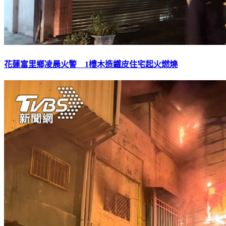
花蓮富里鄉凌晨火警 1樓木造鐵皮住宅起火燃燒