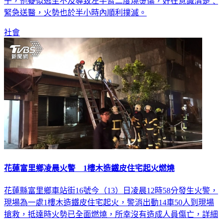
子，他疑似逃生不及導致左手臂二度燒燙傷，好在意識清楚﹑
緊急送醫，火勢也於半小時內順利撲滅。
社會
花蓮富里鄉凌晨火警 1樓木造鐵皮住宅起火燃燒
花蓮縣富里鄉車站街16號今（13）日凌晨12時58分發生火警，
現場為一處1樓木造鐵皮住宅起火，警消出動14車50人到現場
搶救，抵達時火勢已全面燃燒，所幸沒有造成人員傷亡，詳細