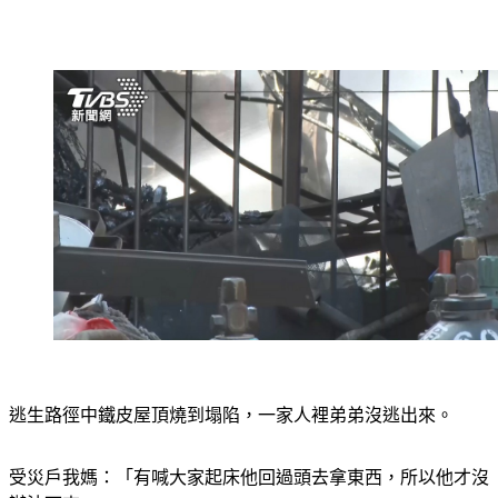
逃生路徑中鐵皮屋頂燒到塌陷，一家人裡弟弟沒逃出來。
受災戶我媽：「有喊大家起床他回過頭去拿東西，所以他才沒