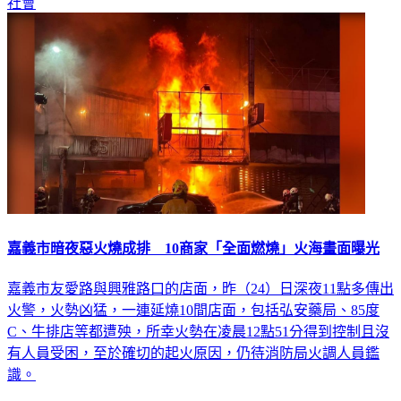
社會
嘉義市暗夜惡火燒成排 10商家「全面燃燒」火海畫面曝光
嘉義市友愛路與興雅路口的店面，昨（24）日深夜11點多傳出
火警，火勢凶猛，一連延燒10間店面，包括弘安藥局、85度
C、牛排店等都遭殃，所幸火勢在凌晨12點51分得到控制且沒
有人員受困，至於確切的起火原因，仍待消防局火調人員鑑
識。