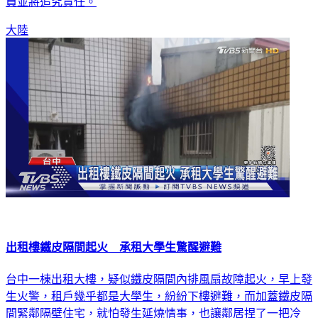
員並將追究責任。
大陸
出租樓鐵皮隔間起火 承租大學生驚醒避難
台中一棟出租大樓，疑似鐵皮隔間內排風扇故障起火，早上發
生火警，租戶幾乎都是大學生，紛紛下樓避難，而加蓋鐵皮隔
間緊鄰隔壁住宅，就怕發生延燒情事，也讓鄰居捏了一把冷