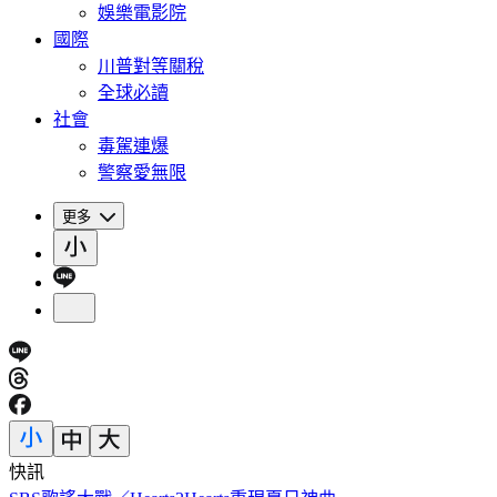
娛樂電影院
國際
川普對等關稅
全球必讀
社會
毒駕連爆
警察愛無限
更多
快訊