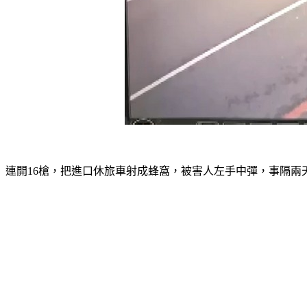
連開16槍，把進口休旅車射成蜂窩，被害人左手中彈，事隔兩