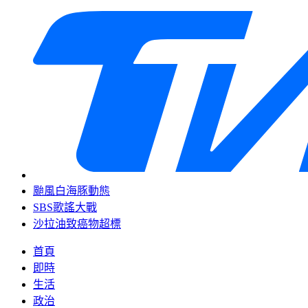
颱風白海豚動態
SBS歌謠大戰
沙拉油致癌物超標
首頁
即時
生活
政治