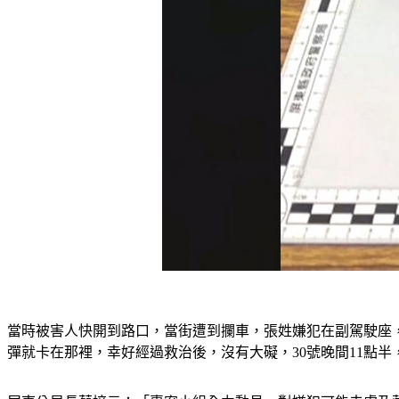
當時被害人快開到路口，當街遭到攔車，張姓嫌犯在副駕駛座
彈就卡在那裡，幸好經過救治後，沒有大礙，30號晚間11點