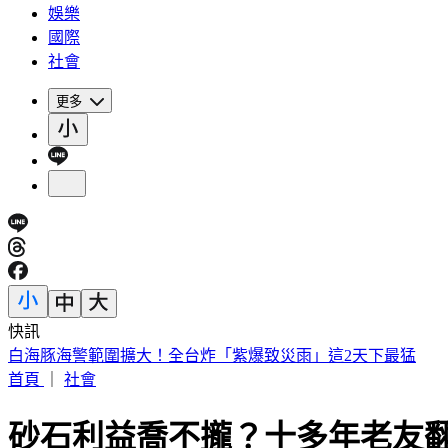
娛樂
國際
社會
更多
快訊
白海豚海警範圍擴大！全台炸「紫爆致災雨」這2天下最猛
首頁
｜
社會
砂石利益喬不攏？十多年老友翻