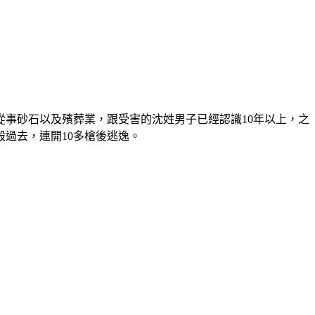
從事砂石以及殯葬業，跟受害的沈姓男子已經認識10年以上，之
過去，連開10多槍後逃逸。