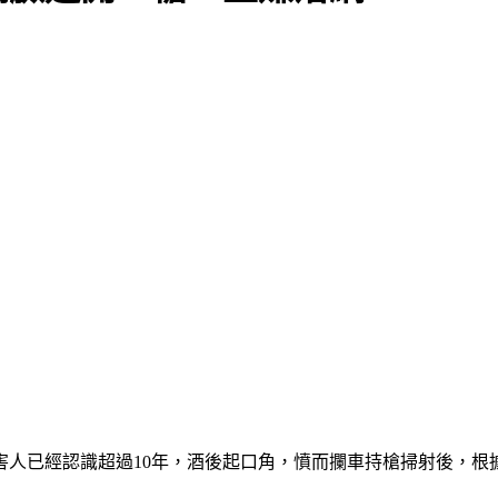
害人已經認識超過10年，酒後起口角，憤而攔車持槍掃射後，