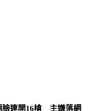
臉連開16槍 主嫌落網