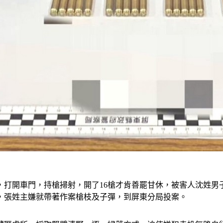
，打開車門，持槍掃射，開了16槍才肯善罷甘休，被害人沈姓男
半，張姓主嫌就帶著作案槍枝及子彈，到屏東分局投案。