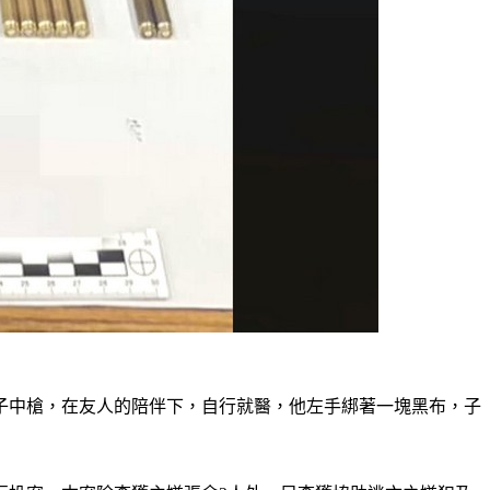
子中槍，在友人的陪伴下，自行就醫，他左手綁著一塊黑布，子