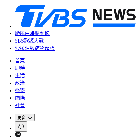
颱風白海豚動態
SBS歌謠大戰
沙拉油致癌物超標
首頁
即時
生活
政治
娛樂
國際
社會
更多