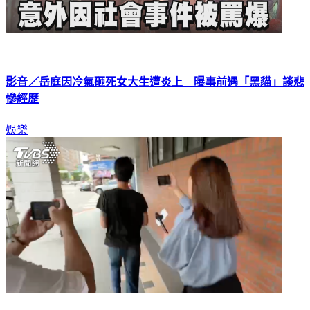
影音／岳庭因冷氣砸死女大生遭炎上 曝事前遇「黑貓」談悲
慘經歷
娛樂