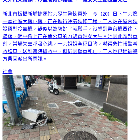
新北市板橋新埔捷運站旁發生驚悚意外！今（20）日下午旁邊
一處社區大樓17樓，正在進行冷氣裝修工程，工人站在屋內裝
設窗型冷氣機，疑似以為裝好了就鬆手，沒想到整台機器往下
墜落，砸中街上正在等公車的21歲黃姓女大生。她因此頭部重
創，當場失去呼吸心跳，一旁姐姐全程目睹，嚇得急忙報警叫
救護車，送到醫院搶救中，但仍因傷重死亡，工人也已經被警
方帶回派出所問訊。
社會