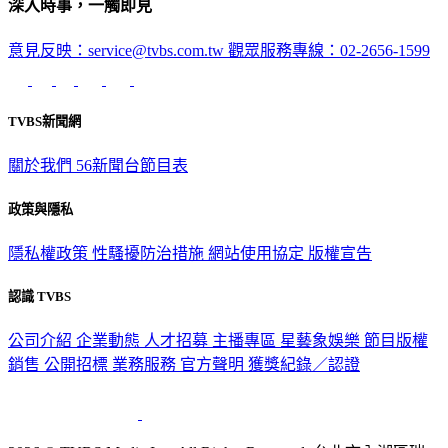
深入時事，一觸即見
意見反映：service@tvbs.com.tw
觀眾服務專線：02-2656-1599
TVBS新聞網
關於我們
56新聞台節目表
政策與隱私
隱私權政策
性騷擾防治措施
網站使用協定
版權宣告
認識 TVBS
公司介紹
企業動態
人才招募
主播專區
星藝象娛樂
節目版權
銷售
公開招標
業務服務
官方聲明
獲獎紀錄／認證