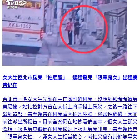
女大生控北市房東「拍屁股」 退租驚見「限單身女」出租廣
告仍在
台北市一名女大生先前在中正區附近租屋，沒想到卻頻頻遭房
東騷擾，她指控對方曾在大街上將手搭上肩膀，之後一路往下
滑到背部，甚至還曾在租屋處內拍她屁股，涉嫌性騷擾，因而
前往派出所提告。目前全案仍在地檢署偵查中，但女大生卻又
發現，該名房東繼續在租屋網站上張貼房屋訊息，甚至還標示
「限單身女性」，讓女大生相當擔心，就怕又會有其他無辜女