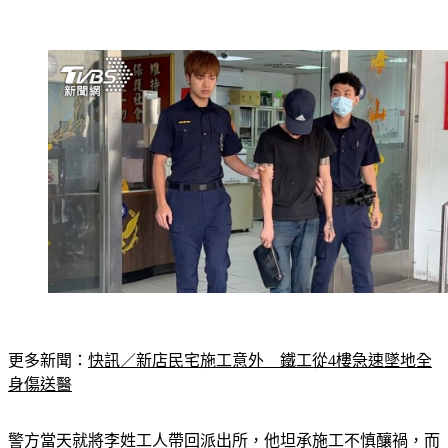
更多新聞：
快訊／新店民宅施工意外　鐵工從4樓急速墜地全
身傷送醫
警方當天就將李姓工人帶回派出所，他坦承施工不慎釀禍，而