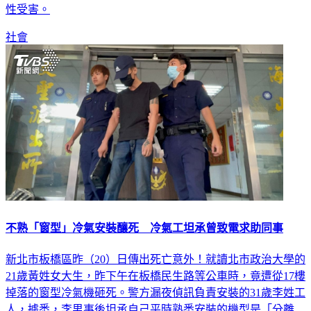
性受害。
社會
不熟「窗型」冷氣安裝釀死 冷氣工坦承曾致電求助同事
新北市板橋區昨（20）日傳出死亡意外！就讀北市政治大學的
21歲黃姓女大生，昨下午在板橋民生路等公車時，竟遭從17樓
掉落的窗型冷氣機砸死。警方漏夜偵訊負責安裝的31歲李姓工
人，據悉，李男事後坦承自己平時熟悉安裝的機型是「分離