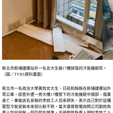
新北市新埔捷運站外一名女大生被17樓掉落的冷氣機砸死。
（圖／TVBS資料畫面）
新北市一名政治大學黃姓女大生，日前和姊姊在新埔捷運站外
等公車，卻意外遭一旁大樓17樓墜下的冷氣機砸中頭部，傷重
身亡。事後該名安裝的李姓工人坦承疏失，表示自己對於這種
窗型冷氣安裝本來就比較不熟，當天還曾致電詢問公司劉姓負
責人如何安裝，但仍發生憾事，不過劉姓負責人明知李姓工人