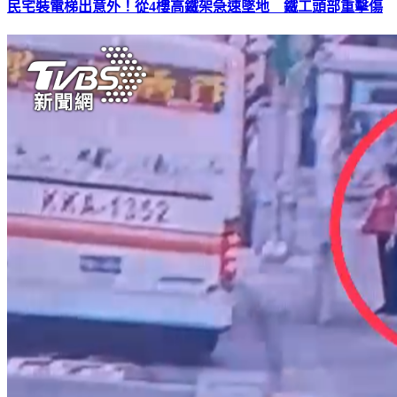
民宅裝電梯出意外！從4樓高鐵架急速墜地 鐵工頭部重擊傷