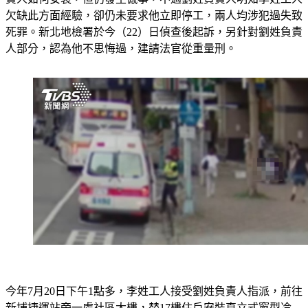
欠缺此方面經驗，卻仍未要求他立即停工，兩人均涉犯過失致
死罪。新北地檢署於今（22）日偵查後起訴，另針對劉姓負責
人部分，認為他不思悔過，建請法官從重量刑。
今年7月20日下午1點多，李姓工人接受劉姓負責人指派，前往
新埔捷運站旁一處社區大樓，替17樓住戶安裝直立式窗型冷