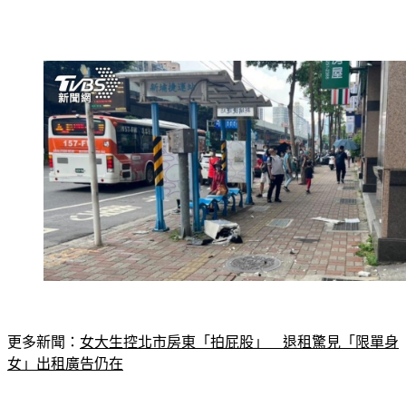
更多新聞：
女大生控北市房東「拍屁股」　退租驚見「限單身
女」出租廣告仍在