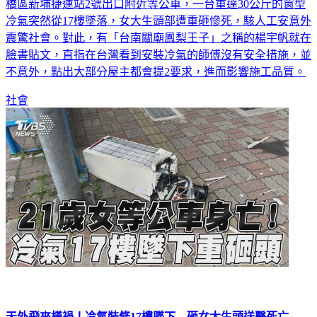
橋區新埔捷運站2號出口附近等公車，一台重達30公斤的窗型
冷氣突然從17樓墜落，女大生頭部遭重砸慘死，駭人工安意外
震驚社會。對此，有「台南關廟鳳梨王子」之稱的楊宇帆就在
臉書貼文，直指在台灣看到安裝冷氣的師傅沒有安全措施，並
不意外，點出大部分屋主都會提2要求，進而影響施工品質。
社會
天外飛來橫禍！冷氣裝修17樓墜下 砸女大生頭送醫死亡