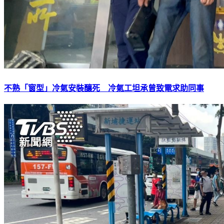
不熟「窗型」冷氣安裝釀死 冷氣工坦承曾致電求助同事