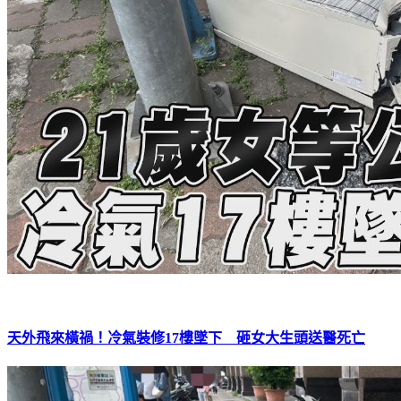
天外飛來橫禍！冷氣裝修17樓墜下 砸女大生頭送醫死亡