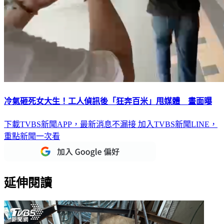
冷氣砸死女大生！工人偵訊後「狂奔百米」甩媒體 畫面曝
下載TVBS新聞APP，最新消息不漏接
加入TVBS新聞LINE，
重點新聞一次看
延伸閱讀