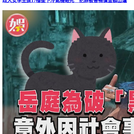
政大女學生遭17樓墜下冷氣機砸死 犯罪被害補償金額出爐