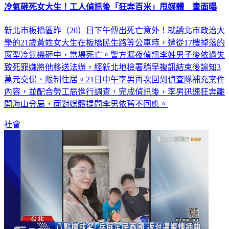
冷氣砸死女大生！工人偵訊後「狂奔百米」甩媒體 畫面曝
新北市板橋區昨（20）日下午傳出死亡意外！就讀北市政治大
學的21歲黃姓女大生在板橋民生路等公車時，遭從17樓掉落的
窗型冷氣機砸中，當場死亡。警方漏夜偵訊李姓男子後依過失
致死罪嫌將他移送法辦，經新北地檢署稍早複訊結束後諭知3
萬元交保、限制住居。21日中午李男再次回到偵查隊補充案件
內容，並配合勞工局進行調查，完成偵訊後，李男迅速狂奔離
開海山分局，面對媒體提問李男依舊不回應。
社會