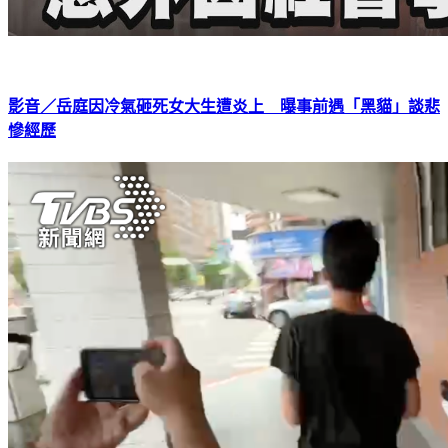
影音／岳庭因冷氣砸死女大生遭炎上 曝事前遇「黑貓」談悲
慘經歷