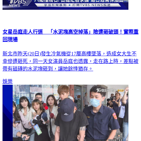
女星岳庭走人行道 「水泥塊高空掉落」險遭砸破頭！實際重
回現場
新北市昨天(20日)發生冷氣機從17層高樓墜落，造成女大生不
幸慘遭砸死，同一天女演員岳庭也透露，走在路上時，差點被
帶有磁磚的水泥塊砸到，讓她餘悸猶存。
娛樂