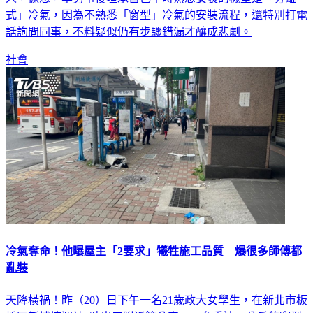
式」冷氣，因為不熟悉「窗型」冷氣的安裝流程，還特別打電
話詢問同事，不料疑似仍有步驟錯漏才釀成悲劇。
社會
冷氣奪命！他曝屋主「2要求」犧牲施工品質 爆很多師傅都
亂裝
天降橫禍！昨（20）日下午一名21歲政大女學生，在新北市板