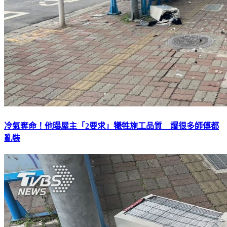
冷氣奪命！他曝屋主「2要求」犧牲施工品質 爆很多師傅都
亂裝