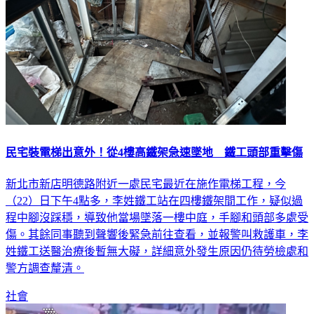
民宅裝電梯出意外！從4樓高鐵架急速墜地 鐵工頭部重擊傷
新北市新店明德路附近一處民宅最近在施作電梯工程，今
（22）日下午4點多，李姓鐵工站在四樓鐵架間工作，疑似過
程中腳沒踩穩，導致他當場墜落一樓中庭，手腳和頭部多處受
傷。其餘同事聽到聲響後緊急前往查看，並報警叫救護車，李
姓鐵工送醫治療後暫無大礙，詳細意外發生原因仍待勞檢處和
警方調查釐清。
社會