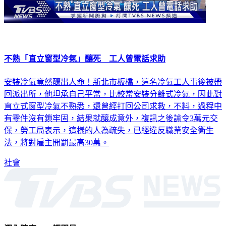
不熟「直立窗型冷氣」釀死 工人曾電話求助
安裝冷氣竟然釀出人命！新北市板橋，這名冷氣工人事後被帶
回派出所，他坦承自己平常，比較常安裝分離式冷氣，因此對
直立式窗型冷氣不熟悉，還曾經打回公司求救，不料，過程中
有零件沒有鎖牢固，結果就釀成意外，複訊之後諭令3萬元交
保，勞工局表示，這樣的人為疏失，已經違反職業安全衛生
法，將對雇主開罰最高30萬。
社會