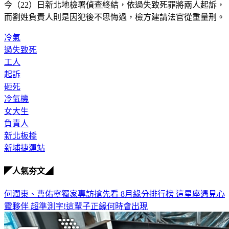
今（22）日新北地檢署偵查終結，依過失致死罪將兩人起訴，
而劉姓負責人則是因犯後不思悔過，檢方建請法官從重量刑。
冷氣
過失致死
工人
起訴
砸死
冷氣機
女大生
負責人
新北板橋
新埔捷運站
◤人氣夯文◢
何潤東、曹佑寧獨家專訪搶先看
8月緣分排行榜 這星座遇見心
靈夥伴
超準測字!這輩子正緣何時會出現