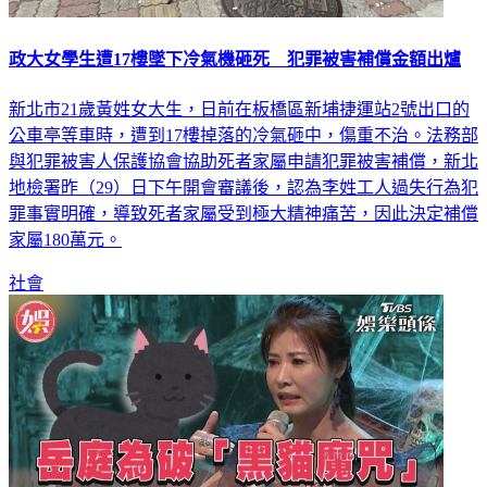
政大女學生遭17樓墜下冷氣機砸死 犯罪被害補償金額出爐
新北市21歲黃姓女大生，日前在板橋區新埔捷運站2號出口的
公車亭等車時，遭到17樓掉落的冷氣砸中，傷重不治。法務部
與犯罪被害人保護協會協助死者家屬申請犯罪被害補償，新北
地檢署昨（29）日下午開會審議後，認為李姓工人過失行為犯
罪事實明確，導致死者家屬受到極大精神痛苦，因此決定補償
家屬180萬元。
社會