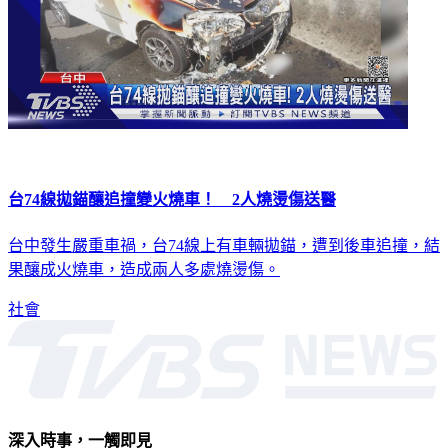
台74線拋錨釀追撞變火燒車！ 2人燒燙傷送醫
台中發生嚴重車禍，台74線上有車輛拋錨，遭到後車追撞，結
果釀成火燒車，造成兩人多處燒燙傷。
社會
深入時事，一觸即見