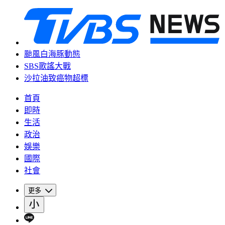
颱風白海豚動態
SBS歌謠大戰
沙拉油致癌物超標
首頁
即時
生活
政治
娛樂
國際
社會
更多