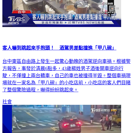
客人嚇到跳起來手抱頭！ 酒駕男差點撞進「甲八碗」
台中東區自由路上發生一起驚心動魄的酒駕逆向車禍。根據警
方報告，事發於清晨6點多，43歲楊姓男子酒後開車逆向行
駛，不僅撞上兩台轎車，自己的車也被撞得半毀。整個車禍現
場就在一家名為「甲八碗」的小吃店前，小吃店的客人們目睹
了整個驚險過程，嚇得紛紛跳起來。
社會