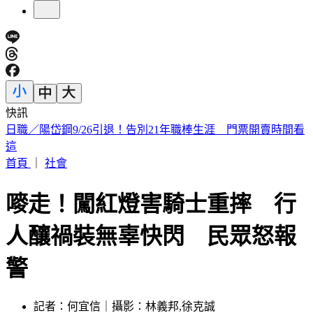
快訊
打詐打到哪？LINE投票詐騙燒中央 民進黨內接連傳災情
首頁
｜
社會
嘜走！闖紅燈害騎士重摔 行
人釀禍裝無辜快閃 民眾怒報
警
記者：何宜信｜攝影：林義邦,徐克誠
發佈時間：2023.07.09 19:55