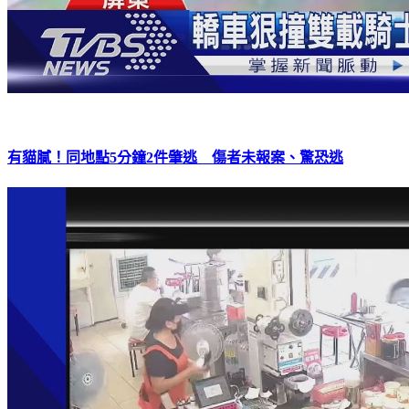
有貓膩！同地點5分鐘2件肇逃 傷者未報案、驚恐逃