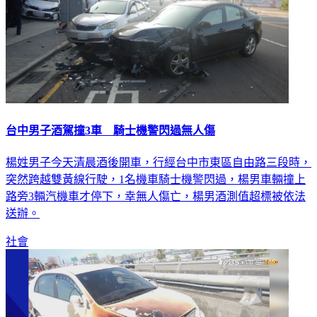
台中男子酒駕撞3車 騎士機警閃過無人傷
楊姓男子今天清晨酒後開車，行經台中市東區自由路三段時，
突然跨越雙黃線行駛，1名機車騎士機警閃過，楊男車輛撞上
路旁3輛汽機車才停下，幸無人傷亡，楊男酒測值超標被依法
送辦。
社會