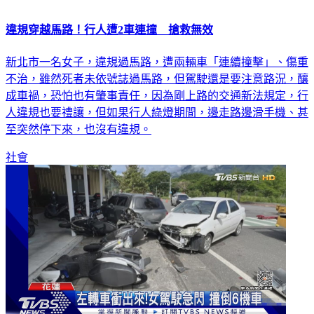
違規穿越馬路！行人遭2車連撞 搶救無效
新北市一名女子，違規過馬路，遭兩輛車「連續撞擊」、傷重
不治，雖然死者未依號誌過馬路，但駕駛還是要注意路況，釀
成車禍，恐怕也有肇事責任，因為剛上路的交通新法規定，行
人違規也要禮讓，但如果行人綠燈期間，邊走路邊滑手機、甚
至突然停下來，也沒有違規。
社會