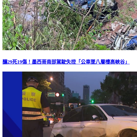
釀29死19傷！墨西哥南部駕駛失控「公車墜八層樓高峽谷」