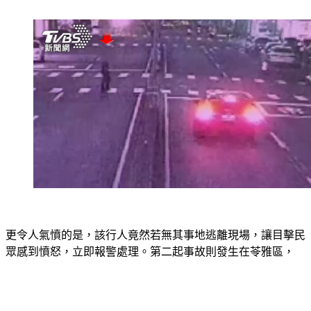
更令人氣憤的是，該行人竟然若無其事地逃離現場，讓目擊民
眾感到憤怒，立即報警處理。第二起事故則發生在苓雅區，