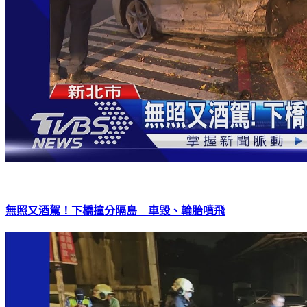
無照又酒駕！下橋撞分隔島 車毀、輪胎噴飛