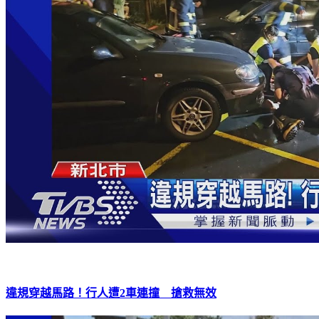
違規穿越馬路！行人遭2車連撞 搶救無效