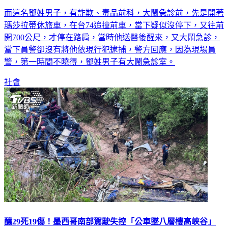
而這名鄧姓男子，有詐欺、毒品前科，大鬧急診前，先是開著
瑪莎拉蒂休旅車，在台74追撞前車，當下疑似沒停下，又往前
開700公尺，才停在路肩，當時他送醫後醒來，又大鬧急診，
當下員警卻沒有將他依現行犯逮捕，警方回應，因為現場員
警，第一時間不曉得，鄧姓男子有大鬧急診室。
社會
釀29死19傷！墨西哥南部駕駛失控「公車墜八層樓高峽谷」