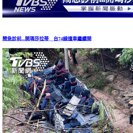
鬧急診前...開瑪莎拉蒂 台74線撞車繼續開