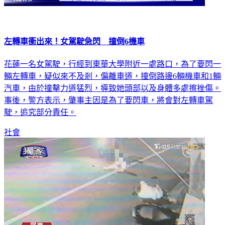
左轉車衝出來！女駕駛急閃 撞倒6機車
花蓮一名女駕駛，行經到東華大學附近一處路口，為了要閃一
輛左轉車，疑似來不及剎，偏離車道，撞倒路邊6輛機車和1輛
汽車，由於撞擊力道猛烈，導致她頭部以及身體多處擦挫傷。
事後，警方表示，肇事主因是為了要閃車，將會對左轉車駕
駛，追究部分責任。
社會