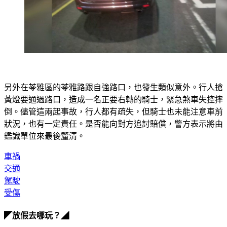
另外在苓雅區的苓雅路跟自強路口，也發生類似意外。行人搶
黃燈要通過路口，造成一名正要右轉的騎士，緊急煞車失控摔
倒。儘管這兩起事故，行人都有疏失，但騎士也未能注意車前
狀況，也有一定責任。是否能向對方追討賠償，警方表示將由
鑑識單位來最後釐清。
車禍
交通
駕駛
受傷
◤放假去哪玩？◢
全台熱門活動、人氣攻略一次看！
高雄美食優惠開搶！再抽