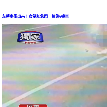
左轉車衝出來！女駕駛急閃 撞倒6機車