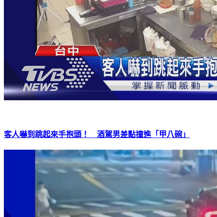
客人嚇到跳起來手抱頭！ 酒駕男差點撞進「甲八碗」