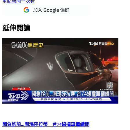
延伸閱讀
鬧急診前...開瑪莎拉蒂 台74線撞車繼續開