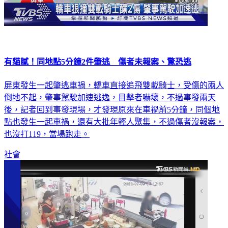
有貓膩！同地點5分鐘2件肇逃 傷者未報案、驚恐逃
屏東發生一起肇逃車禍，轎車直接追飛雙載騎士，受傷的兩人
倒地不起，肇事駕駛加速逃逸，目擊者嚇壞，不過事發兩天
後，記者回到事發現場，才發現原來在車禍前5分鐘，同個地
點也發生一起車禍，還有大批年輕人聚集，不過傷者沒報案，
也沒打119，當場跑走。
社會