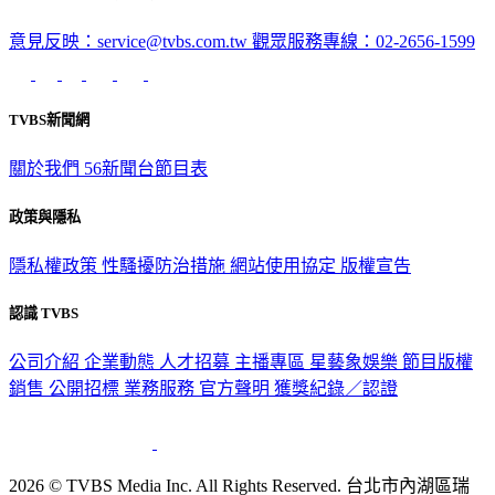
意見反映：service@tvbs.com.tw
觀眾服務專線：02-2656-1599
TVBS新聞網
關於我們
56新聞台節目表
政策與隱私
隱私權政策
性騷擾防治措施
網站使用協定
版權宣告
認識 TVBS
公司介紹
企業動態
人才招募
主播專區
星藝象娛樂
節目版權
銷售
公開招標
業務服務
官方聲明
獲獎紀錄／認證
2026 © TVBS Media Inc. All Rights Reserved. 台北市內湖區瑞
光路451號 | 聯利媒體股份有限公司