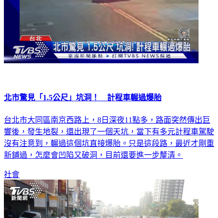
北市驚見「1.5公尺」坑洞！ 計程車輾過爆胎
台北市大同區南京西路上，8日深夜11點多，路面突然傳出巨
響後，發生地裂，還出現了一個天坑，當下有多元計程車駕駛
沒有注意到，輾過這個坑直接爆胎。只是這段路，最近才剛重
新鋪過，怎麼會凹陷又破洞，目前還要進一步釐清。
社會