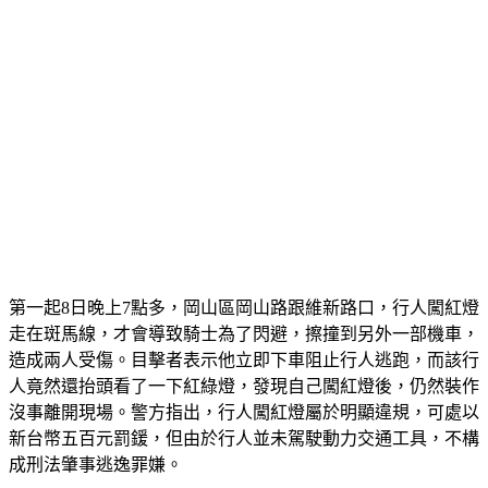
第一起8日晚上7點多，岡山區岡山路跟維新路口，行人闖紅燈
走在斑馬線，才會導致騎士為了閃避，擦撞到另外一部機車，
造成兩人受傷。目擊者表示他立即下車阻止行人逃跑，而該行
人竟然還抬頭看了一下紅綠燈，發現自己闖紅燈後，仍然裝作
沒事離開現場。警方指出，行人闖紅燈屬於明顯違規，可處以
新台幣五百元罰鍰，但由於行人並未駕駛動力交通工具，不構
成刑法肇事逃逸罪嫌。