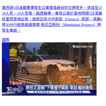
墨西哥5日凌晨驚傳發生公車墜落峽谷的交通意外，造成至少
29人死、19人受傷。路透報導，事發公車於當地時間5日清晨
從墨西哥城出發，途經瓦哈卡州南部（Oaxaca）南部，清晨6
時30分行經馬格達萊娜·佩尼亞斯科（Magdalena Penasco）時
發生事故。
國際