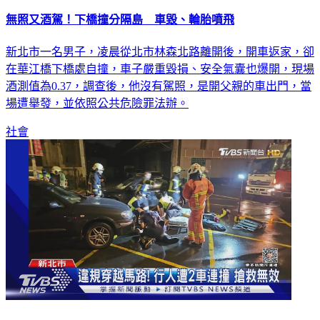
無照又酒駕！下橋撞分隔島 車毀、輪胎噴飛
新北市一名男子，凌晨從北市林森北路離開後，開車返家，卻
在華江橋下橋處自撞，車子嚴重毀損、安全氣囊也爆開，現場
酒測值為0.37，調查後，他沒有駕照，是開父親的車出門，當
場遭舉發，並依照公共危險罪法辦。
社會