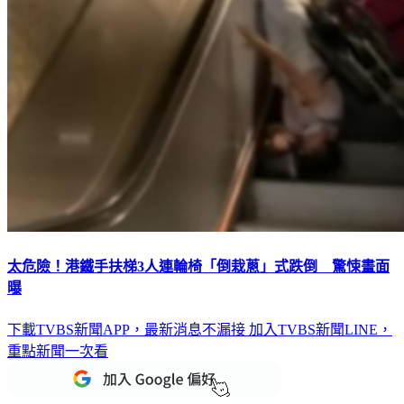
太危險！港鐵手扶梯3人連輪椅「倒栽蔥」式跌倒 驚悚畫面
曝
下載TVBS新聞APP，最新消息不漏接
加入TVBS新聞LINE，
重點新聞一次看