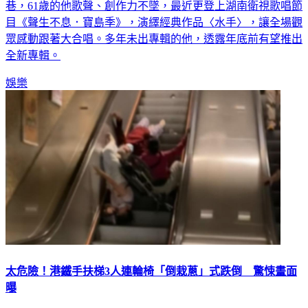
巷，61歲的他歌聲、創作力不墜，最近更登上湖南衛視歌唱節
目《聲生不息．寶島季》，演繹經典作品〈水手〉，讓全場觀
眾感動跟著大合唱。多年未出專輯的他，透露年底前有望推出
全新專輯。
娛樂
太危險！港鐵手扶梯3人連輪椅「倒栽蔥」式跌倒 驚悚畫面
曝