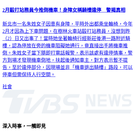
2月毆打站務員今推倒機車！身障女稱騎樓違停 警揭真相
新北市一名朱姓女子因患有身障，平時外出都乘坐輪椅，今年
2月才因為上下車問題，在樹林火車站毆打站務員，沒想到昨
（2）日又出事了！當時她坐著輪椅行經新莊後港一路附近騎
樓，認為停放在旁的機車阻礙她通行，竟直接出手將機車推
倒。朱姓女子當下隨即打電話報警，表示該處有違停情事，警
方到場才發現機車倒地，扶起後通知車主，對方表示暫不提
告，至於違停部分，因現場並非「機車退出騎樓」路段，可以
停車但需保持人行空間。
社會
深入時事，一觸即見