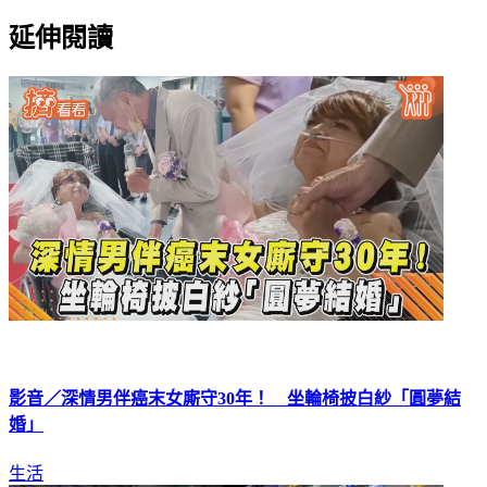
延伸閱讀
影音／深情男伴癌末女廝守30年！ 坐輪椅披白紗「圓夢結
婚」
生活