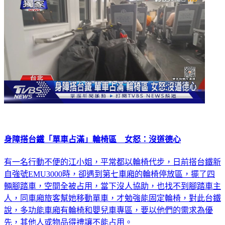
身障搭台鐵「單車占滿」輪椅區 女怒：沒道德心
有一名行動不便的江小姐，平常都以輪椅代步，日前搭台鐵新
自強號EMU3000時，卻遇到第七車廂的輪椅停放區，擺了四
輛腳踏車，空間全被占用，當下沒人協助，也找不到腳踏車主
人，同車廂旅客幫她移動單車，才勉強能固定輪椅，對此台鐵
說，多功能車廂有輪椅和嬰兒車專區，要以他們的需求為優
先，其他人或物品得禮讓不能占用。