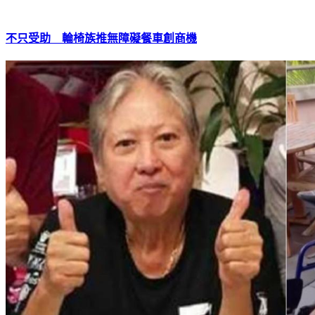
不只受助 輪椅族推無障礙餐車創商機