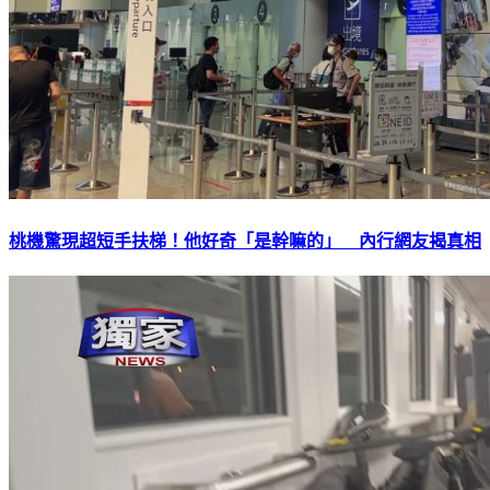
桃機驚現超短手扶梯！他好奇「是幹嘛的」 內行網友揭真相