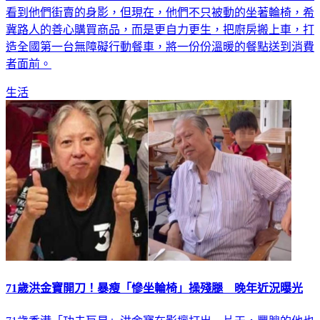
看到他們街賣的身影，但現在，他們不只被動的坐著輪椅，希
冀路人的善心購買商品，而是更自力更生，把廚房搬上車，打
造全國第一台無障礙行動餐車，將一份份溫暖的餐點送到消費
者面前。
生活
71歲洪金寶開刀！暴瘦「慘坐輪椅」操殘腿 晚年近況曝光