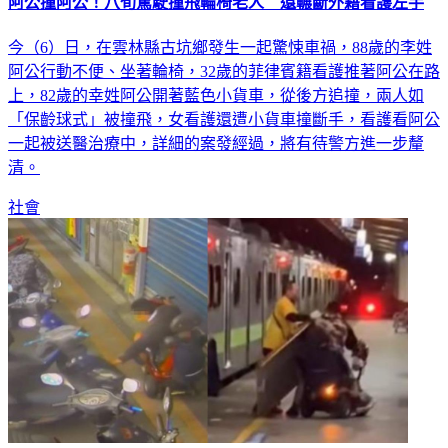
阿公撞阿公！八旬駕駛撞飛輪椅老人 還輾斷外籍看護左手
今（6）日，在雲林縣古坑鄉發生一起驚悚車禍，88歲的李姓
阿公行動不便、坐著輪椅，32歲的菲律賓籍看護推著阿公在路
上，82歲的幸姓阿公開著藍色小貨車，從後方追撞，兩人如
「保齡球式」被撞飛，女看護還遭小貨車撞斷手，看護看阿公
一起被送醫治療中，詳細的案發經過，將有待警方進一步釐
清。
社會