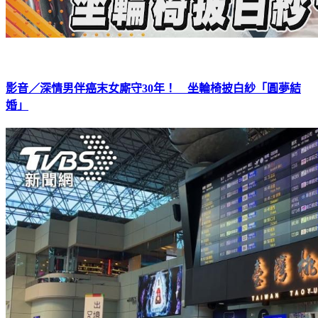
影音／深情男伴癌末女廝守30年！ 坐輪椅披白紗「圓夢結
婚」