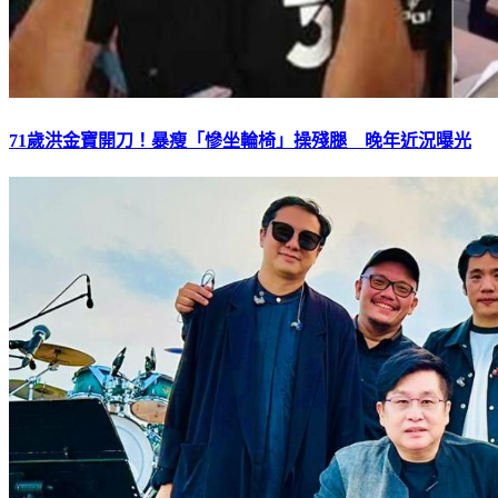
71歲洪金寶開刀！暴瘦「慘坐輪椅」操殘腿 晚年近況曝光