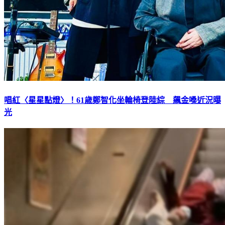
唱紅〈星星點燈〉！61歲鄭智化坐輪椅登陸綜 飆金嗓近況曝
光