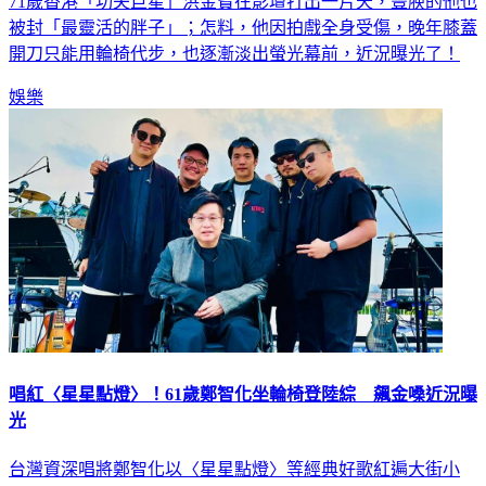
71歲香港「功夫巨星」洪金寶在影壇打出一片天，豐腴的他也
被封「最靈活的胖子」；怎料，他因拍戲全身受傷，晚年膝蓋
開刀只能用輪椅代步，也逐漸淡出螢光幕前，近況曝光了！
娛樂
唱紅〈星星點燈〉！61歲鄭智化坐輪椅登陸綜 飆金嗓近況曝
光
台灣資深唱將鄭智化以〈星星點燈〉等經典好歌紅遍大街小