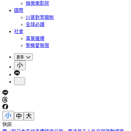
娛樂電影院
國際
川普對等關稅
全球必讀
社會
毒駕連爆
警察愛無限
更多
快訊