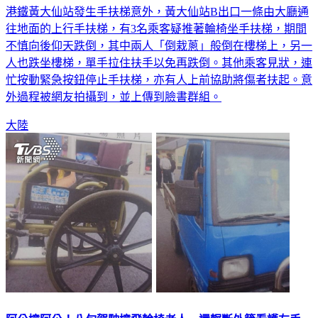
港鐵黃大仙站發生手扶梯意外，黃大仙站B出口一條由大廳通
往地面的上行手扶梯，有3名乘客疑推著輪椅坐手扶梯，期間
不慎向後仰天跌倒，其中兩人「倒栽蔥」般倒在樓梯上，另一
人也跌坐樓梯，單手拉住扶手以免再跌倒。其他乘客見狀，連
忙按動緊急按鈕停止手扶梯，亦有人上前協助將傷者扶起。意
外過程被網友拍攝到，並上傳到臉書群組。
大陸