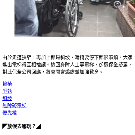
由於走道狹窄，再加上都是斜坡，輪椅要停下都很麻煩，大家
進出電梯得互相禮讓。這回身障人士等電梯，卻遭保全怒罵，
對此保全公司回應，將會開會懲處並加強教育。
輪椅
爭執
斜坡
無障礙電梯
優先權
◤放假去哪玩？◢