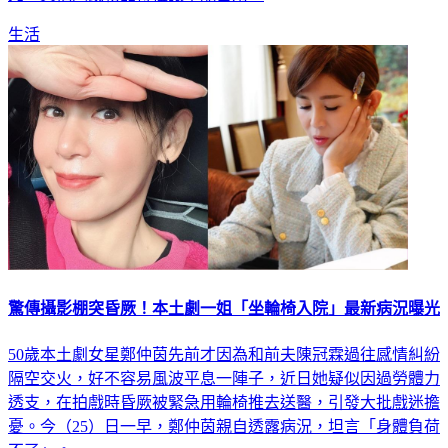
生活
驚傳攝影棚突昏厥！本土劇一姐「坐輪椅入院」最新病況曝光
50歲本土劇女星鄭仲茵先前才因為和前夫陳冠霖過往感情糾紛
隔空交火，好不容易風波平息一陣子，近日她疑似因過勞體力
透支，在拍戲時昏厥被緊急用輪椅推去送醫，引發大批戲迷擔
憂。今（25）日一早，鄭仲茵親自透露病況，坦言「身體負荷