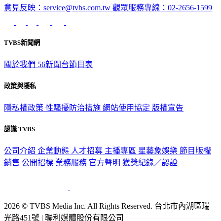
意見反映：service@tvbs.com.tw
觀眾服務專線：02-2656-1599
TVBS新聞網
關於我們
56新聞台節目表
政策與隱私
隱私權政策
性騷擾防治措施
網站使用協定
版權宣告
認識 TVBS
公司介紹
企業動態
人才招募
主播專區
星藝象娛樂
節目版權
銷售
公開招標
業務服務
官方聲明
獲獎紀錄／認證
2026 © TVBS Media Inc. All Rights Reserved. 台北市內湖區瑞
光路451號 | 聯利媒體股份有限公司