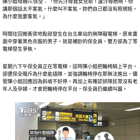
陳小姐母親vs.保全：「你先汙辱我女兒耶！誰汙辱她啊，你
講那個話太不客氣，什麼叫不客氣，妳們自己都沒有照規矩，
為什麼我要客氣。」
時間往回推衝突地點就發生在台北車站的無障礙電梯，原來畫
面中穿著黑色衣服的男子，就是補鈔的保全員，雙方卻為了等
電梯發生爭執。
星期六下午保全員正在等電梯，這時陳小姐把輪椅騎上平台，
卻遭保全喝斥為什麼能插隊，並強調輪椅停在那無法進出，儘
管陳小姐回應因為斜坡不好停，再加上有確認排隊民眾沒有老
年人及孕婦，才會把輪椅停在平台，保全員仍繼續叫囂。