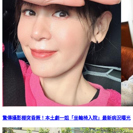
驚傳攝影棚突昏厥！本土劇一姐「坐輪椅入院」最新病況曝光