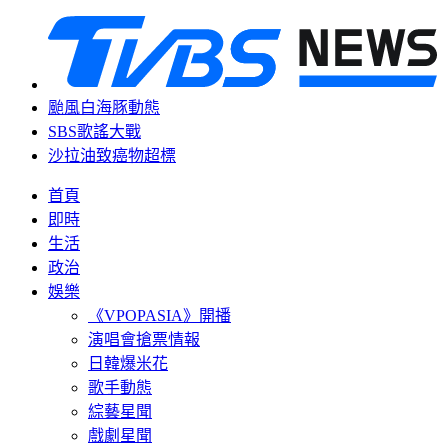
颱風白海豚動態
SBS歌謠大戰
沙拉油致癌物超標
首頁
即時
生活
政治
娛樂
《VPOPASIA》開播
演唱會搶票情報
日韓爆米花
歌手動態
綜藝星聞
戲劇星聞