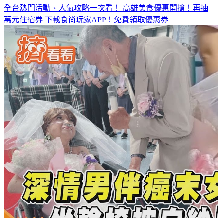
全台熱門活動、人氣攻略一次看！
高雄美食優惠開搶！再抽
萬元住宿券
下載食尚玩家APP！免費領取優惠券