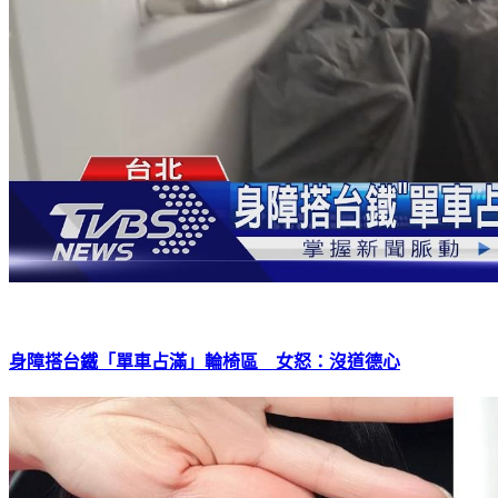
身障搭台鐵「單車占滿」輪椅區 女怒：沒道德心