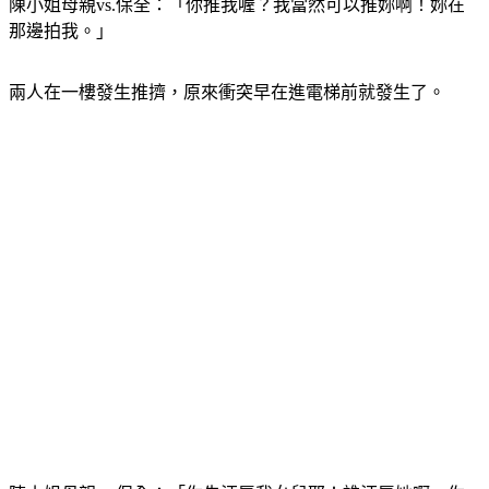
陳小姐母親vs.保全：「你推我喔？我當然可以推妳啊！妳在
那邊拍我。」
兩人在一樓發生推擠，原來衝突早在進電梯前就發生了。