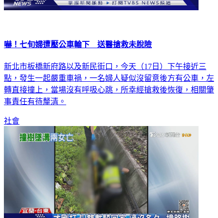
嚇！七旬婦遭壓公車輪下 送醫搶救未脫險
新北市板橋新府路以及新民街口，今天（17日）下午接近三
點，發生一起嚴重車禍，一名婦人疑似沒留意後方有公車，左
轉直接撞上，當場沒有呼吸心跳，所幸經搶救後恢復，相關肇
事責任有待釐清。
社會