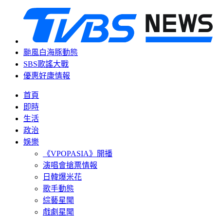
颱風白海豚動態
SBS歌謠大戰
優惠好康情報
首頁
即時
生活
政治
娛樂
《VPOPASIA》開播
演唱會搶票情報
日韓爆米花
歌手動態
綜藝星聞
戲劇星聞