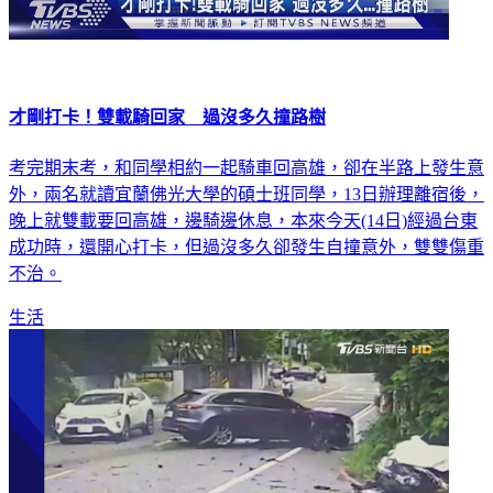
才剛打卡！雙載騎回家 過沒多久撞路樹
考完期末考，和同學相約一起騎車回高雄，卻在半路上發生意
外，兩名就讀宜蘭佛光大學的碩士班同學，13日辦理離宿後，
晚上就雙載要回高雄，邊騎邊休息，本來今天(14日)經過台東
成功時，還開心打卡，但過沒多久卻發生自撞意外，雙雙傷重
不治。
生活