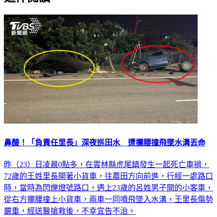
鼻酸！「負責任里長」深夜巡田水 遭攔腰撞飛墜水溝丟命
昨（23）日凌晨0點多，在雲林縣虎尾鎮發生一起死亡車禍，
72歲的王姓里長開著小貨車，往農田方向前進，行經一處路口
時，當時為閃爍燈號路口，遇上23歲的呂姓男子開的小客車，
從右方攔腰撞上小貨車，兩車一同噴飛墜入水溝，王里長傷勢
嚴重，經送醫搶救後，不幸宣告不治。