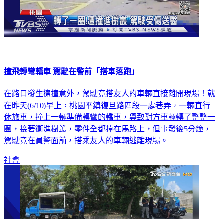
撞飛轉彎轎車 駕駛在警前「搭車落跑」
在路口發生擦撞意外，駕駛竟搭友人的車輛直接離開現場！就
在昨天(6/10)早上，桃園平鎮復旦路四段一處巷弄，一輛直行
休旅車，撞上一輛準備轉彎的轎車，導致對方車輛轉了整整一
圈，接著衝進樹叢，零件全都掉在馬路上，但事發後5分鐘，
駕駛竟在員警面前，搭乘友人的車輛逃離現場。
社會