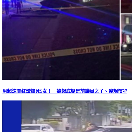
男超速闖紅燈撞死5女！ 被起底疑是前議員之子、違規慣犯