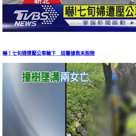
嚇！七旬婦遭壓公車輪下 送醫搶救未脫險