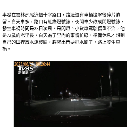
事發在雲林虎尾這個十字路口，路邊還有車輛撞擊後碎片遺
留。白天車多，路口有紅綠燈號誌，夜間車少改成閃燈號誌，
發生車禍時間是23日凌晨，是閃燈。小貨車駕駛傷重不治，他
是72歲的老里長，白天為了里內的事情忙碌，準備休息才想到
自己的田裡放水還沒關，趕緊出門要把水關了，路上發生車
禍。