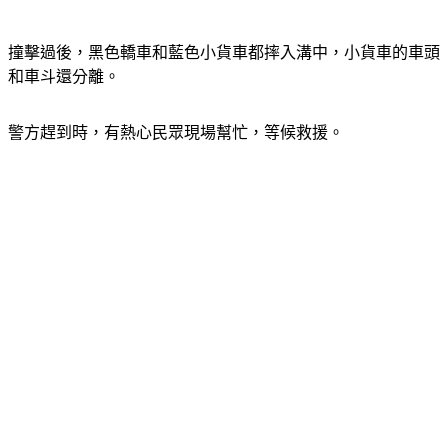
撞擊過後，黑色轎車和藍色小貨車都摔入溝中，小貨車的車頭
和車斗還分離。
警方趕到時，有熱心民眾現場幫忙，等候救援。