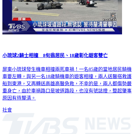
小琉球2騎士相撞 8旬翁居民、18歲彰化遊客雙亡
屏東小琉球發生機車相撞兩死車禍！一名85歲的當地居民騎機
車要左轉，與另一名18歲騎機車的遊客相撞，兩人送醫搭救護
船到東港，又再轉送高雄高醫急救，不幸的是，兩人都傷勢嚴
重身亡，由於車禍路口是坡道路段，也沒有號誌燈，整起肇事
原因有待釐清。
社會