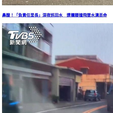
鼻酸！「負責任里長」深夜巡田水 遭攔腰撞飛墜水溝丟命