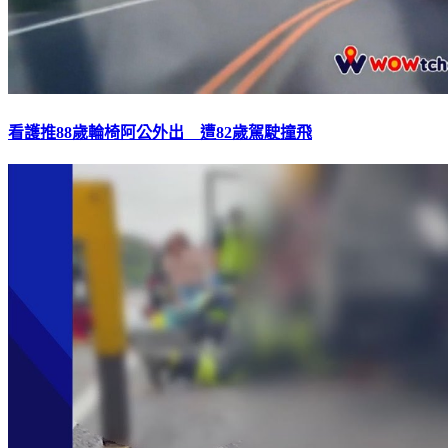
看護推88歲輪椅阿公外出 遭82歲駕駛撞飛