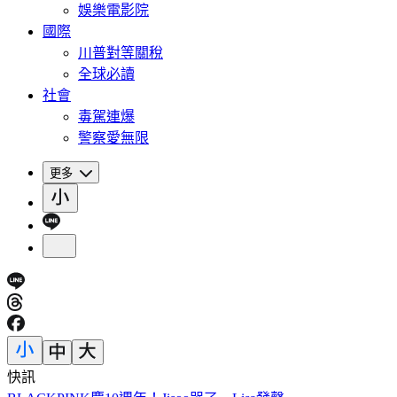
娛樂電影院
國際
川普對等關稅
全球必讀
社會
毒駕連爆
警察愛無限
更多
快訊