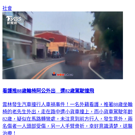
社會
看護推88歲輪椅阿公外出 遭82歲駕駛撞飛
雲林發生汽車撞行人車禍事件！一名外籍看護，推著88歲坐輪
椅的老先生外出，走在路中遭小貨車撞上，而小貨車駕駛年齡
82歲，疑似在馬路轉彎處，未注意到前方行人，發生意外，兩
名傷者一人頭部受傷，另一人手臂骨折，幸好意識清楚，送醫
治療！