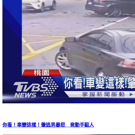
你看！車變這樣！肇逃男暴怒 竟動手毆人