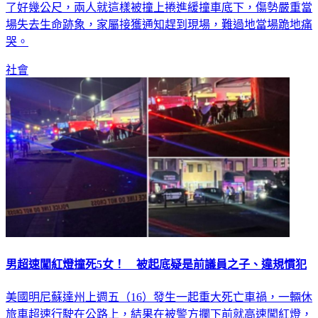
了好幾公尺，兩人就這樣被撞上捲進緩撞車底下，傷勢嚴重當
場失去生命跡象，家屬接獲通知趕到現場，難過地當場跪地痛
哭。
社會
男超速闖紅燈撞死5女！ 被起底疑是前議員之子、違規慣犯
美國明尼蘇達州上週五（16）發生一起重大死亡車禍，一輛休
旅車超速行駛在公路上，結果在被警方攔下前就高速闖紅燈，