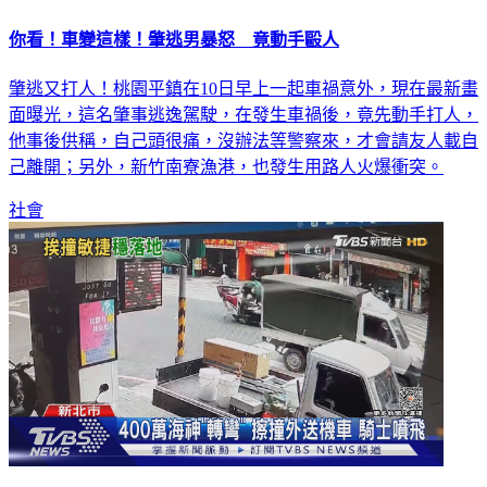
你看！車變這樣！肇逃男暴怒 竟動手毆人
肇逃又打人！桃園平鎮在10日早上一起車禍意外，現在最新畫
面曝光，這名肇事逃逸駕駛，在發生車禍後，竟先動手打人，
他事後供稱，自己頭很痛，沒辦法等警察來，才會請友人載自
己離開；另外，新竹南寮漁港，也發生用路人火爆衝突。
社會