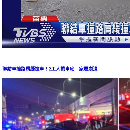
聯結車撞路肩緩撞車！2工人捲車底 家屬崩潰