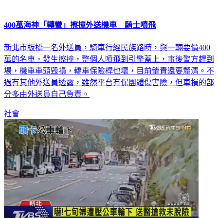
400萬海神「轉彎」擦撞外送機車 騎士噴飛
新北市板橋一名外送員，騎車行經民族路時，與一輛要價400
萬的名車，發生擦撞，整個人噴飛到引擎蓋上，事後警方趕到
場，機車車頭毀損，轎車保險桿也壞，目前肇責還要釐清。不
過有其他外送員透露，雖然平台有保團體傷害險，但車損的部
分多由外送員自己負責。
社會