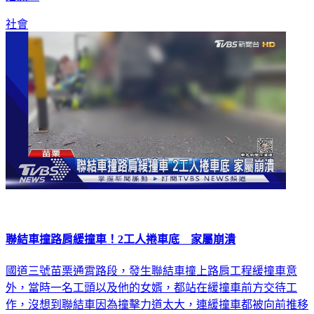
社會
聯結車撞路肩緩撞車！2工人捲車底 家屬崩潰
國道三號苗栗通霄路段，發生聯結車撞上路肩工程緩撞車意
外，當時一名工頭以及他的女婿，都站在緩撞車前方交待工
作，沒想到聯結車因為撞擊力道太大，連緩撞車都被向前推移