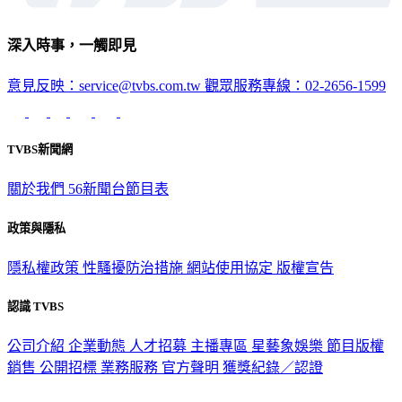
深入時事，一觸即見
意見反映：service@tvbs.com.tw
觀眾服務專線：02-2656-1599
TVBS新聞網
關於我們
56新聞台節目表
政策與隱私
隱私權政策
性騷擾防治措施
網站使用協定
版權宣告
認識 TVBS
公司介紹
企業動態
人才招募
主播專區
星藝象娛樂
節目版權
銷售
公開招標
業務服務
官方聲明
獲獎紀錄／認證