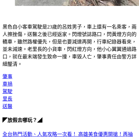
黑色自小客車駕駛是23歲的呂姓男子，車上還有一名乘客，兩
人擦挫傷，送醫之後已經返家。閃燈號誌路口，閃黃燈方向的
轎車，雖然路權優先，但是也要減速再開，行車紀錄器看來，
並未減速。老里長的小貨車，閃紅燈方向，他小心翼翼通過路
口，就在最末端發生致命一撞，車毀人亡，肇事責任由警方詳
細釐清。
肇事
車禍
駕駛
里長
送醫
◤放假去哪玩？◢
全台熱門活動、人氣攻略一次看！
高雄美食優惠開搶！再抽