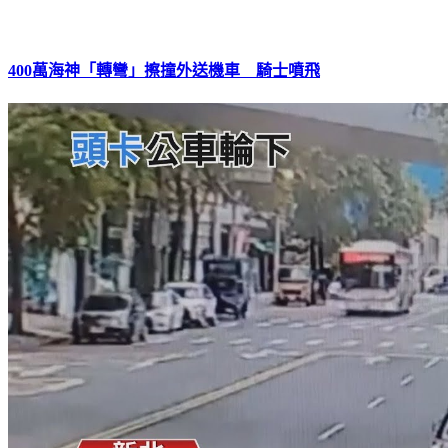
400萬海神「轉彎」擦撞外送機車 騎士噴飛