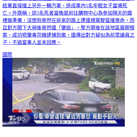
結果直接撞上另外一輛汽車，造成車內5名年輕女子當場死
亡。外媒稱，這5名死者當晚是前往購物中心為參加隔天的婚
禮做準備，沒想到竟然在返家的路上遭違規駕駛猛撞喪命，而
且對方闖下大禍後竟然還「肇逃」。警方隨後在該地區展開搜
索，成功把肇事司機逮捕到案，還傳出對方疑似為前眾議員之
子，不過當事人並未回應。
國際