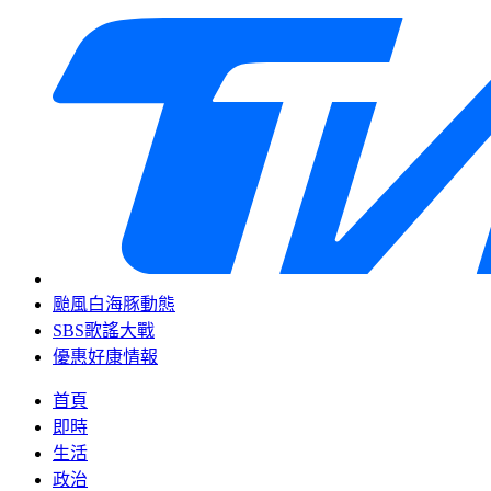
颱風白海豚動態
SBS歌謠大戰
優惠好康情報
首頁
即時
生活
政治