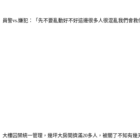
員警vs.嫌犯：「先不要亂動好不好這邊很多人很混亂我們會救
大樓囚禁統一管理，幾坪大房間擠滿20多人，被關了不知有