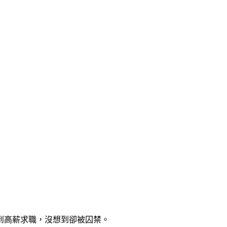
到高薪求職，沒想到卻被囚禁。