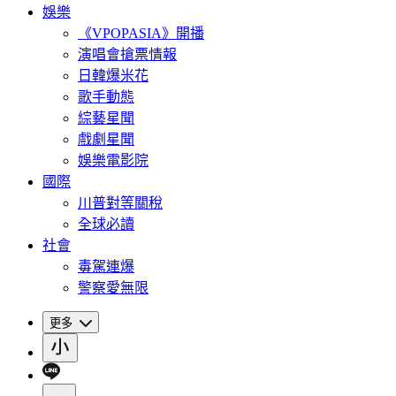
娛樂
《VPOPASIA》開播
演唱會搶票情報
日韓爆米花
歌手動態
綜藝星聞
戲劇星聞
娛樂電影院
國際
川普對等關稅
全球必讀
社會
毒駕連爆
警察愛無限
更多