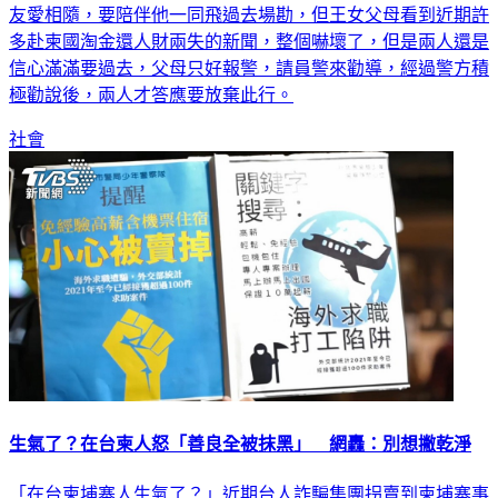
友愛相隨，要陪伴他一同飛過去場勘，但王女父母看到近期許
多赴柬國淘金還人財兩失的新聞，整個嚇壞了，但是兩人還是
信心滿滿要過去，父母只好報警，請員警來勸導，經過警方積
極勸說後，兩人才答應要放棄此行。
社會
生氣了？在台柬人怒「善良全被抹黑」 網轟：別想撇乾淨
「在台柬埔寨人生氣了？」近期台人詐騙集團拐賣到柬埔寨事