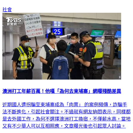
社會
澳洲打工年薪百萬！他嘆「為何去柬埔寨」網曝殘酷差異
近期國人遭拐騙至柬埔寨成為「肉票」 的案例頻傳，詐騙手
法不斷進化，引起社會關注。不過就有網友納悶表示，同樣都
是去外國工作，為何不選擇澳洲打工換宿，不僅薪水高，當地
又有不少華人可以互相照應，文章曝光後也引起眾人討論。