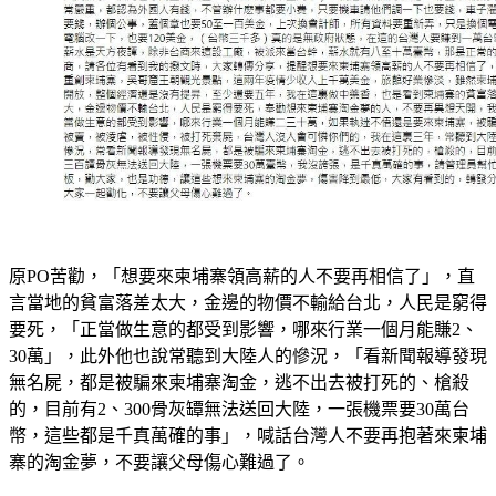
原PO苦勸，「想要來柬埔寨領高薪的人不要再相信了」，直
言當地的貧富落差太大，金邊的物價不輸給台北，人民是窮得
要死，「正當做生意的都受到影響，哪來行業一個月能賺2、
30萬」，此外他也說常聽到大陸人的慘況，「看新聞報導發現
無名屍，都是被騙來柬埔寨淘金，逃不出去被打死的、槍殺
的，目前有2、300骨灰罈無法送回大陸，一張機票要30萬台
幣，這些都是千真萬確的事」，喊話台灣人不要再抱著來柬埔
寨的淘金夢，不要讓父母傷心難過了。