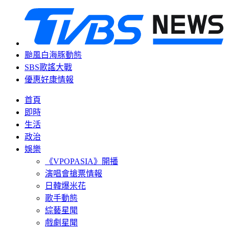
颱風白海豚動態
SBS歌謠大戰
優惠好康情報
首頁
即時
生活
政治
娛樂
《VPOPASIA》開播
演唱會搶票情報
日韓爆米花
歌手動態
綜藝星聞
戲劇星聞