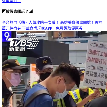
柬埔寨打工
◤放假去哪玩？◢
全台熱門活動、人氣攻略一次看！
高雄美食優惠開搶！再抽
萬元住宿券
下載食尚玩家APP！免費領取優惠券