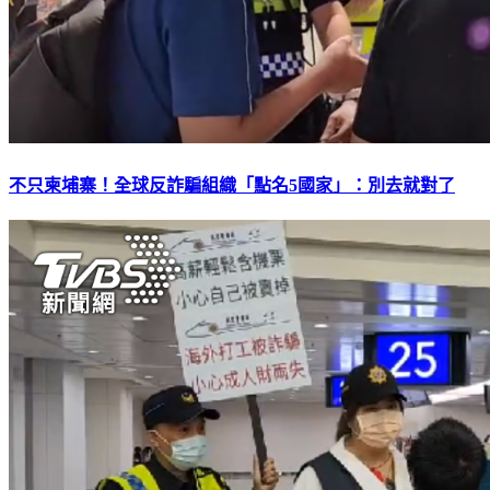
不只柬埔寨！全球反詐騙組織「點名5國家」：別去就對了