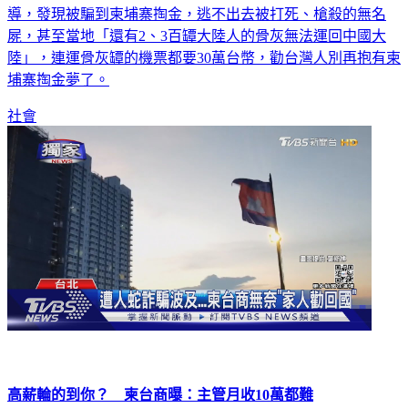
導，發現被騙到柬埔寨掏金，逃不出去被打死、槍殺的無名
屍，甚至當地「還有2、3百罈大陸人的骨灰無法運回中國大
陸」，連運骨灰罈的機票都要30萬台幣，勸台灣人別再抱有柬
埔寨掏金夢了。
社會
高薪輪的到你？ 柬台商曝：主管月收10萬都難