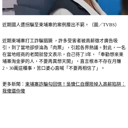
近期國人遭拐騙至柬埔寨的案例層出不窮。（圖／TVBS）
近期柬埔寨打工詐騙猖獗 ，許多受害者被高薪徵才廣告吸
引，到了當地卻慘淪為「肉票」，引起各界熱議。對此，一名
在當地經商的老闆就發文表示，自己待了3年，「奉勸想來柬
埔寨淘金夢的人，不要再異想天開」，直言根本不存在月賺
2、30萬這種事，苦口婆心直喊「不要再相信了」。
更多新聞：
柬埔寨詐騙勾回憶！吳慷仁自爆險掉入高薪陷阱：
我傻還你傻