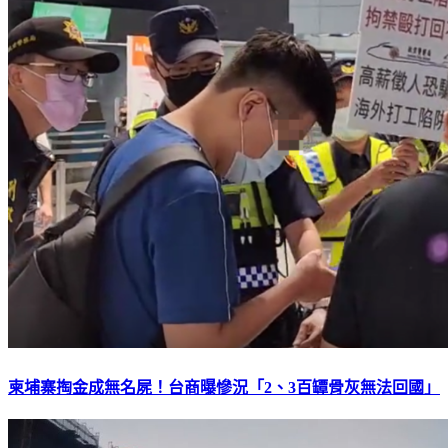
柬埔寨掏金成無名屍！台商曝慘況「2、3百罈骨灰無法回國」