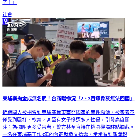
了！」
社會
柬埔寨掏金成無名屍！台商曝慘況「2、3百罈骨灰無法回國」
近期國人被拐賣到柬埔寨等東南亞國家的案件頻傳，被害者不
僅受到毆打、軟禁，甚至有女子慘遭多人性侵，引發高度關
注；為攔阻更多受害者，警方甚至直接在桃園機場駐點攔截。
一名在柬埔寨工作3年的台商就發文透露，常常看到新聞報