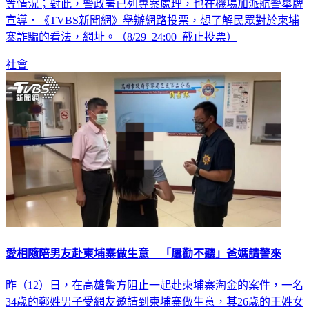
等情況；對此，警政署已列專案處理，也在機場加派航警舉牌
宣導．《TVBS新聞網》舉辦網路投票，想了解民眾對於柬埔
寨詐騙的看法，網址。（8/29 24:00 截止投票）
社會
愛相隨陪男友赴柬埔寨做生意 「屢勸不聽」爸媽請警來
昨（12）日，在高雄警方阻止一起赴柬埔寨淘金的案件，一名
34歲的鄭姓男子受網友邀請到柬埔寨做生意，其26歲的王姓女