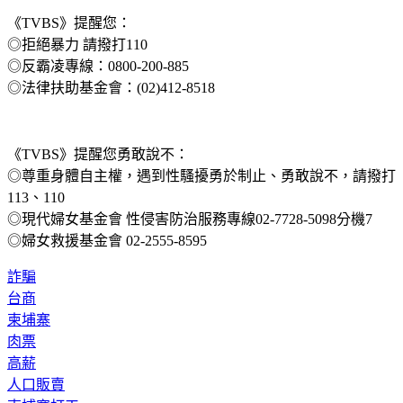
《TVBS》提醒您：
◎拒絕暴力 請撥打110
◎反霸凌專線：0800-200-885
◎法律扶助基金會：(02)412-8518
《TVBS》提醒您勇敢說不：
◎尊重身體自主權，遇到性騷擾勇於制止、勇敢說不，請撥打
113、110
◎現代婦女基金會 性侵害防治服務專線02-7728-5098分機7
◎婦女救援基金會 02-2555-8595
詐騙
台商
柬埔寨
肉票
高薪
人口販賣