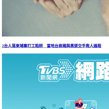
2台人落柬埔寨打工陷阱 當地台商揭與黑道交手救人過程