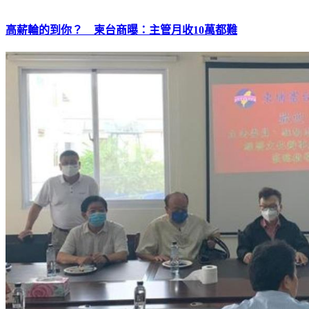
高薪輪的到你？ 柬台商曝：主管月收10萬都難