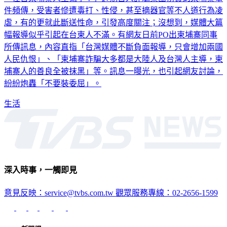
件頻傳，受害者慘遭毒打、性侵，甚至摘器官等不人道行為凌
虐，有的更就此斷送性命，引發高度關注；沒想到，媒體大篇
幅報導似乎引起在台柬人不滿。有網友日前PO出柬埔寨同事
所傳訊息，內容直指「台灣媒體不斷負面報導，只會增加兩國
人民仇恨」、「柬埔寨詐騙大多都是大陸人及台灣人主導，柬
埔寨人的善良全被抹黑」等。訊息一曝光，也引起網友討論，
紛紛炮轟「不要裝委屈」。
生活
深入時事，一觸即見
意見反映：service@tvbs.com.tw
觀眾服務專線：02-2656-1599