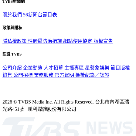
TVBS新聞網
關於我們
56新聞台節目表
政策與隱私
隱私權政策
性騷擾防治措施
網站使用協定
版權宣告
認識 TVBS
公司介紹
企業動態
人才招募
主播專區
星藝象娛樂
節目版權
銷售
公開招標
業務服務
官方聲明
獲獎紀錄／認證
2026 © TVBS Media Inc. All Rights Reserved. 台北市內湖區瑞
光路451號 | 聯利媒體股份有限公司