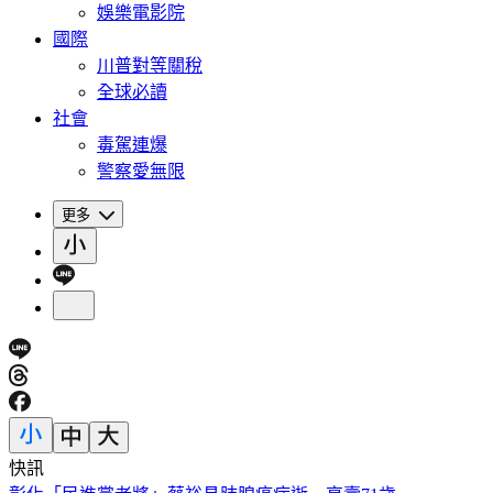
娛樂電影院
國際
川普對等關稅
全球必讀
社會
毒駕連爆
警察愛無限
更多
快訊