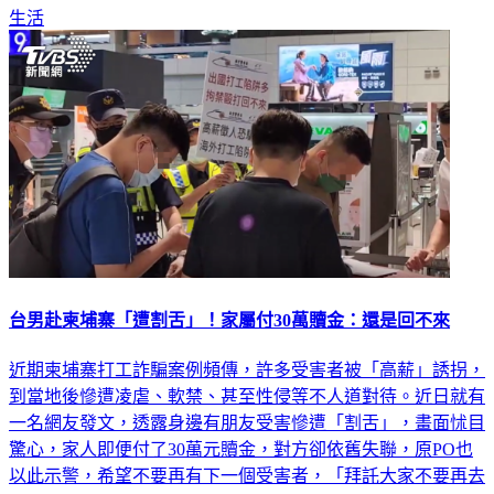
生活
台男赴柬埔寨「遭割舌」！家屬付30萬贖金：還是回不來
近期柬埔寨打工詐騙案例頻傳，許多受害者被「高薪」誘拐，
到當地後慘遭凌虐、軟禁、甚至性侵等不人道對待。近日就有
一名網友發文，透露身邊有朋友受害慘遭「割舌」，畫面怵目
驚心，家人即便付了30萬元贖金，對方卻依舊失聯，原PO也
以此示警，希望不要再有下一個受害者，「拜託大家不要再去