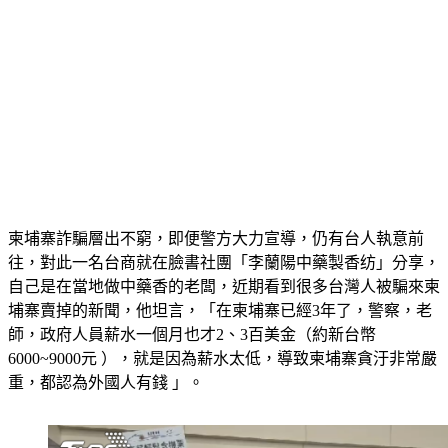
柬埔寨詐騙層出不窮，即便警方大力宣導，仍有台人執意前
往，對此一名台商就在臉書社團「李蘭陽中藥製香纺」分享，
自己是在當地做中藥香的老闆，近期看到很多台灣人被騙來柬
埔寨賣掉的新聞，他坦言，「在柬埔寨已經3年了，警察，老
師，政府人員薪水一個月也才2、3百美金（約新台幣
6000~9000元 ），就是因為薪水太低，導致柬埔寨貪汙非常嚴
重，都認為外國人有錢 」。