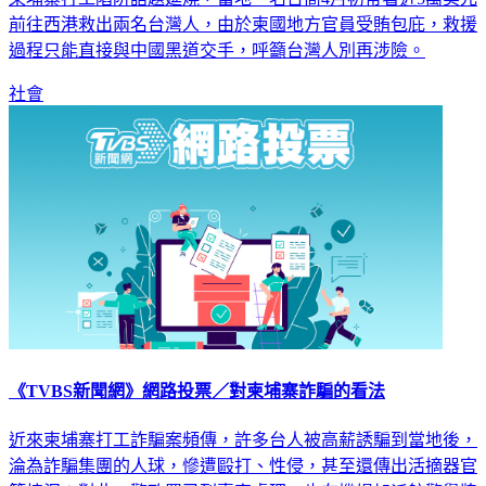
前往西港救出兩名台灣人，由於柬國地方官員受賄包庇，救援
過程只能直接與中國黑道交手，呼籲台灣人別再涉險。
社會
《TVBS新聞網》網路投票／對柬埔寨詐騙的看法
近來柬埔寨打工詐騙案頻傳，許多台人被高薪誘騙到當地後，
淪為詐騙集團的人球，慘遭毆打、性侵，甚至還傳出活摘器官