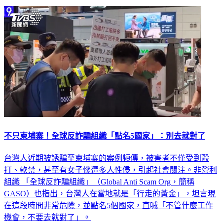
不只柬埔寨！全球反詐騙組織「點名5國家」：別去就對了
台灣人近期被誘騙至柬埔寨的案例頻傳，被害者不僅受到毆
打、軟禁，甚至有女子慘遭多人性侵，引起社會關注。非營利
組織 「全球反詐騙組織」（Global Anti Scam Org，簡稱
GASO）也指出，台灣人在當地就是「行走的黃金」，坦言現
在這段時間非常危險，並點名5個國家，直喊「不管什麼工作
機會，不要去就對了」。