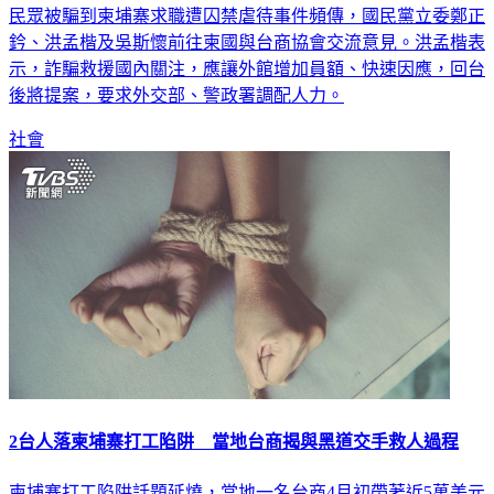
民眾被騙到柬埔寨求職遭囚禁虐待事件頻傳，國民黨立委鄭正
鈐、洪孟楷及吳斯懷前往柬國與台商協會交流意見。洪孟楷表
示，詐騙救援國內關注，應讓外館增加員額、快速因應，回台
後將提案，要求外交部、警政署調配人力。
社會
2台人落柬埔寨打工陷阱 當地台商揭與黑道交手救人過程
柬埔寨打工陷阱話題延燒，當地一名台商4月初帶著近5萬美元