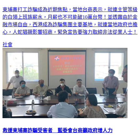
柬埔寨打工詐騙成為近期焦點，當地台商表示，就連主管等級
的白領上班族薪水，月薪也不可能破10萬台幣！並透露由於金
融市場自由，西港成為詐騙集團主要基地，就連當地政府也擔
心，人蛇猖獗影響招商，緊急宣告要強力取締非法從業人士！
社會
救援柬埔寨詐騙受害者 藍委會台商籲政府增人力