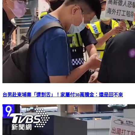
台男赴柬埔寨「遭割舌」！家屬付30萬贖金：還是回不來