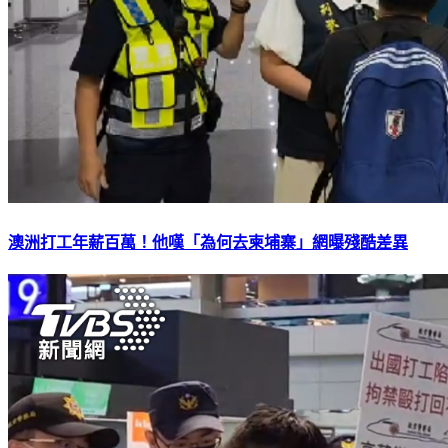
澳洲打工年薪百萬！他嘆「為何去柬埔寨」網曝殘酷差異