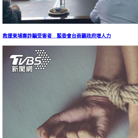
救援柬埔寨詐騙受害者 藍委會台商籲政府增人力