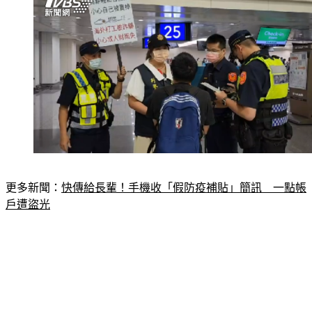
更多新聞：
快傳給長輩！手機收「假防疫補貼」簡訊　一點帳
戶遭盜光