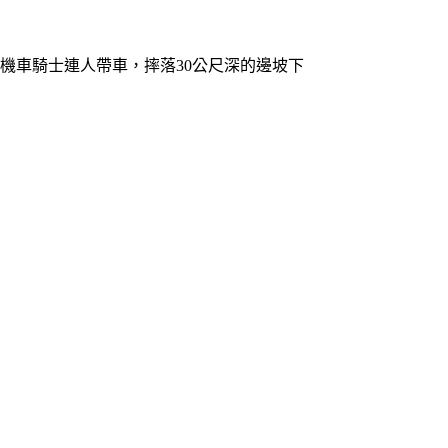
現機車騎士連人帶車，摔落30公尺深的邊坡下