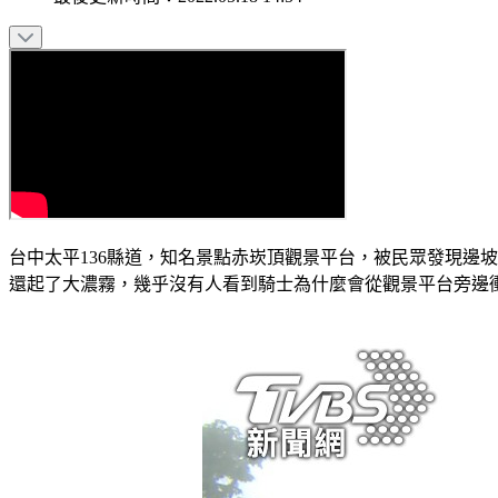
台中太平136縣道，知名景點赤崁頂觀景平台，被民眾發現邊
還起了大濃霧，幾乎沒有人看到騎士為什麼會從觀景平台旁邊