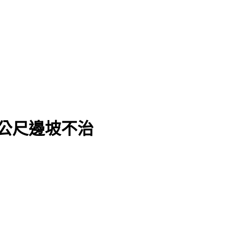
州」
0公尺邊坡不治