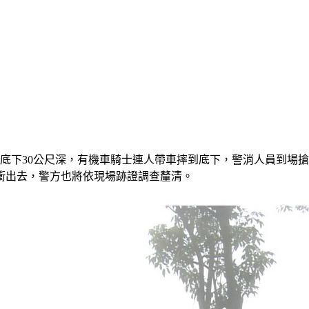
坡底下30公尺深，有機車騎士連人帶車摔到底下，警消人員到場
衝出去，警方也將依現場跡證調查釐清。