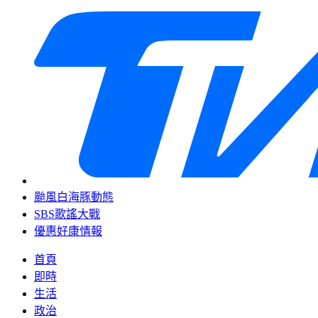
颱風白海豚動態
SBS歌謠大戰
優惠好康情報
首頁
即時
生活
政治