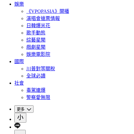
娛樂
《VPOPASIA》開播
演唱會搶票情報
日韓爆米花
歌手動態
綜藝星聞
戲劇星聞
娛樂電影院
國際
川普對等關稅
全球必讀
社會
毒駕連爆
警察愛無限
更多