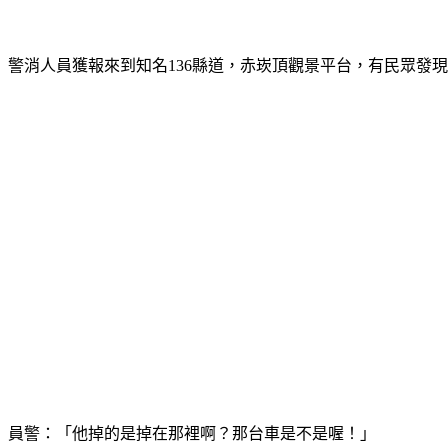
警消人員獲報來到知名136縣道，赤崁頂觀景平台，有民眾發
員警：「他掉的是掉在那裡啊？那台車是不是喔！」