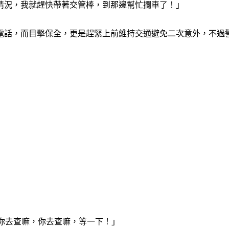
情況，我就趕快帶著交管棒，到那邊幫忙攔車了！」
電話，而目擊保全，更是趕緊上前維持交通避免二次意外，不過
然你去查嘛，你去查嘛，等一下！」