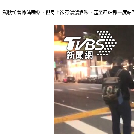
駕駛忙著撇清嗑藥，但身上卻有濃濃酒味，甚至連站都一度站