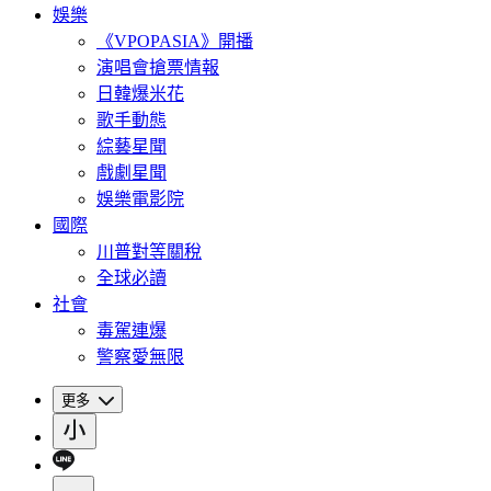
娛樂
《VPOPASIA》開播
演唱會搶票情報
日韓爆米花
歌手動態
綜藝星聞
戲劇星聞
娛樂電影院
國際
川普對等關稅
全球必讀
社會
毒駕連爆
警察愛無限
更多