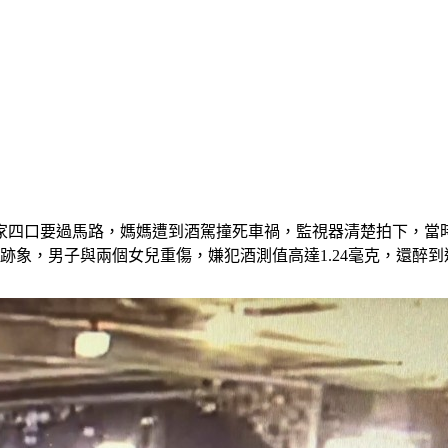
一家四口要過馬路，媽媽遭到酒駕撞死車禍，監視器清楚拍下，當
跡象，男子與兩個女兒重傷，嫌犯酒測值高達1.24毫克，還醉