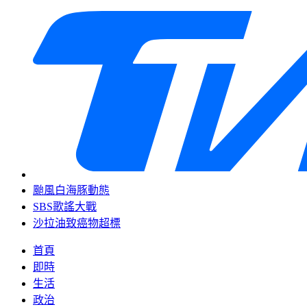
颱風白海豚動態
SBS歌謠大戰
沙拉油致癌物超標
首頁
即時
生活
政治