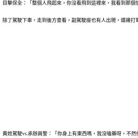
目擊保全：「整個人飛起來，你沒看飛到這裡來，我看到那個
除了駕駛下車，走到後方查看，副駕駛座也有人出現，還邊打
黃姓駕駛vs.承辦員警：「你身上有東西嗎，我沒嗑藥呀，不