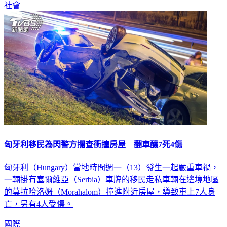
社會
匈牙利移民為閃警方攔查衝撞房屋 翻車釀7死4傷
匈牙利（Hungary）當地時間週一（13）發生一起嚴重車禍，
一輛掛有塞爾維亞（Serbia）車牌的移民走私車輛在邊境地區
的莫拉哈洛姆（Morahalom）撞進附近房屋，導致車上7人身
亡，另有4人受傷。
國際