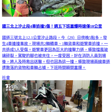
國三北上汐止段4車追撞5傷！週五下班塞爆時速僅18公里
國道三號北上12.1公里汐止路段，今（29）日傍晚5點多，發
生4車連撞事故，現場共2輛轎車、1輛貨車和遊覽車追撞，一
共造成5人受傷。遊覽車更因為巨大的撞擊力道，導致擋風玻
璃碎裂，駕駛的腳也被夾住，一度受困，好在消防人員到場
後，將人及時救出送醫。但也因為這一撞，導致現場兩線車道
遭散落的貨物和車輛占據，下班時間瞬間塞爆。
社會