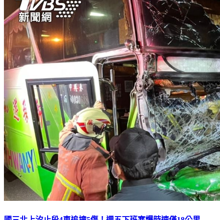
國三北上汐止段4車追撞5傷！週五下班塞爆時速僅18公里