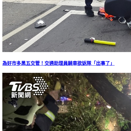
為好市多黑五交管！交通助理員騎車欲返隊「出事了」