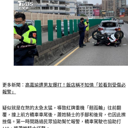
更多新聞：
高嘉瑜遭男友爆打！飯店稱不知情「若看到受傷必
報警」
疑似就是在煞的太急太猛，導致紅牌重機「翹孤輪」往前翻
覆，撞上前方轎車車尾後，蕭姓騎士的手腳和後背，也因此擦
挫傷。第一時間路過民眾協助幫忙報警，轎車駕駛也協助打