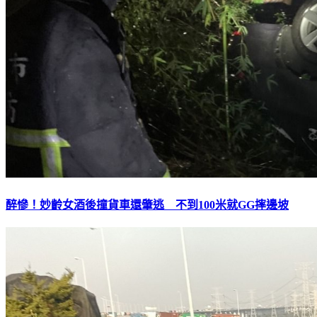
醉慘！妙齡女酒後撞貨車還肇逃 不到100米就GG摔邊坡