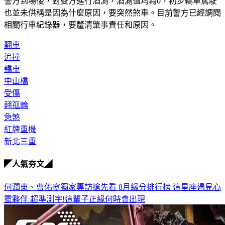
警方到場後，對雙方進行酒測，酒測值均為0，初步轎車駕駛
也並未供稱是因為什麼原因，要突然煞車。目前警方已經調閱
相關行車紀錄器，要釐清肇事責任和原因。
翻車
追撞
轎車
中山橋
受傷
翹孤輪
急煞
紅牌重機
新北三重
◤人氣夯文◢
何潤東、曹佑寧獨家專訪搶先看
8月緣分排行榜 這星座遇見心
靈夥伴
超準測字!這輩子正緣何時會出現