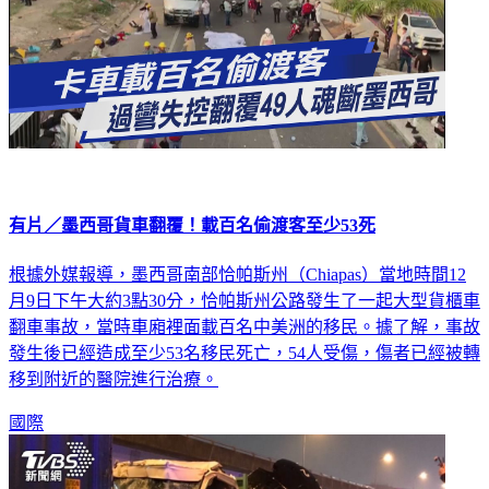
有片／墨西哥貨車翻覆！載百名偷渡客至少53死
根據外媒報導，墨西哥南部恰帕斯州（Chiapas）當地時間12
月9日下午大約3點30分，恰帕斯州公路發生了一起大型貨櫃車
翻車事故，當時車廂裡面載百名中美洲的移民。據了解，事故
發生後已經造成至少53名移民死亡，54人受傷，傷者已經被轉
移到附近的醫院進行治療。
國際