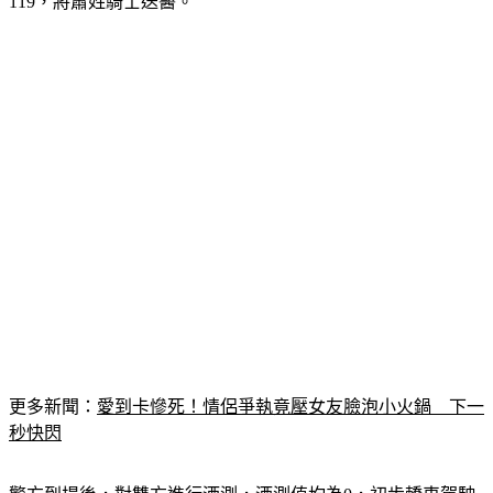
119，將蕭姓騎士送醫。
更多新聞：
愛到卡慘死！情侶爭執竟壓女友臉泡小火鍋　下一
秒快閃