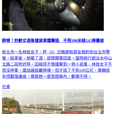
醉慘！妙齡女酒後撞貨車還肇逃 不到100米就GG摔邊坡
新北市一名林姓女子，昨（6）日晚間和朋友相約到台北市聚
餐，結束後，她喝了酒、卻想開車回家。當時她行經淡水中山
北路二段附近時，因操控不慎撞擊到一旁小貨車，林姓女子不
但沒停車，還加速逃離現場。但才逃了不到100公尺，車輛就
失控翻落邊坡，導致她一度受困車內，動彈不得。
社會