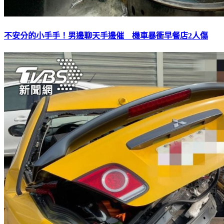
不安分的小手手！男邊聊天手邊催 機車暴衝早餐店2人傷