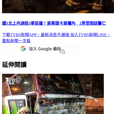
國1北上內湖段3車追撞！貨車頭卡貨櫃內 2男受困送醫亡
下載TVBS新聞APP，最新消息不漏接
加入TVBS新聞LINE，
重點新聞一次看
延伸閱讀