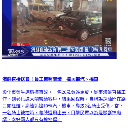
海鮮直播送貨！員工無照闖燈 撞10輛汽、機車
彰化市發生連環撞事故，一名26歲黃姓駕駛，從事海鮮直播工
作，到彰化送大閘蟹給客戶，結果回程時，自稱誤踩油門在路
口闖紅燈，高速追撞10輛汽、機車，導致2名騎士受傷，當下
一名騎士被撞時，義肢還飛出去，目擊民眾以為是腿斷掉嚇
壞，幸好兩人都只有擦挫傷。