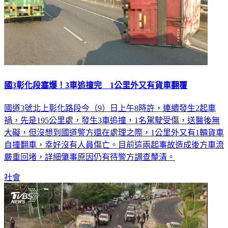
國3彰化段塞爆！3車追撞完 1公里外又有貨車翻覆
國道3號北上彰化路段今（9）日上午8時許，連續發生2起車
禍，先是195公里處，發生3車追撞，1名駕駛受傷，送醫後無
大礙，但沒想到國道警方還在處理之際，1公里外又有1輛貨車
自撞翻車，幸好沒有人員傷亡。目前這兩起事故造成後方車流
嚴重回堵，詳細肇事原因仍有待警方調查釐清。
社會