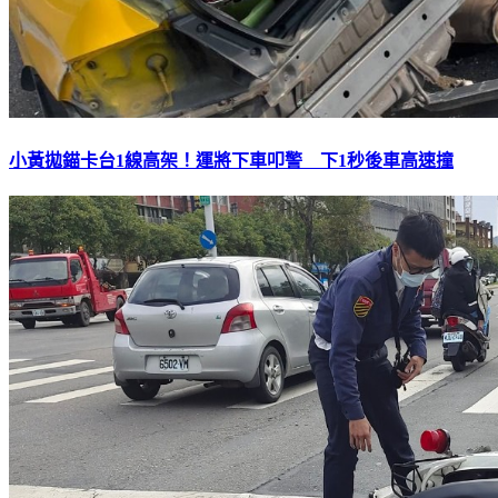
小黃拋錨卡台1線高架！運將下車叩警 下1秒後車高速撞