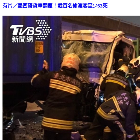
有片／墨西哥貨車翻覆！載百名偷渡客至少53死