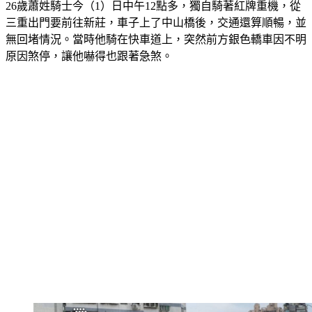
26歲蕭姓騎士今（1）日中午12點多，獨自騎著紅牌重機，從
三重出門要前往新莊，車子上了中山橋後，交通還算順暢，並
無回堵情況。當時他騎在快車道上，突然前方銀色轎車因不明
原因煞停，讓他嚇得也跟著急煞。