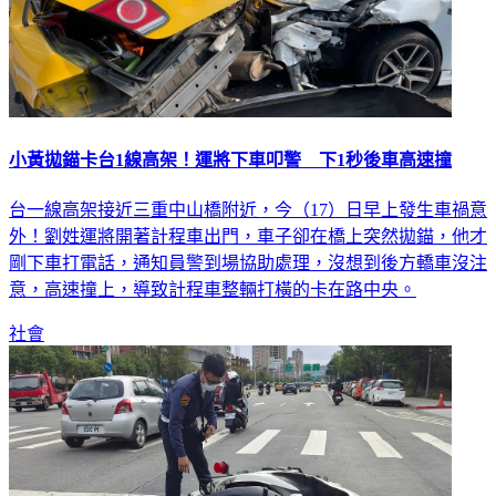
小黃拋錨卡台1線高架！運將下車叩警 下1秒後車高速撞
台一線高架接近三重中山橋附近，今（17）日早上發生車禍意
外！劉姓運將開著計程車出門，車子卻在橋上突然拋錨，他才
剛下車打電話，通知員警到場協助處理，沒想到後方轎車沒注
意，高速撞上，導致計程車整輛打橫的卡在路中央。
社會