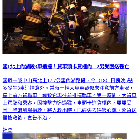
國1北上內湖段3車追撞！貨車頭卡貨櫃內 2男受困送醫亡
國道一號中山高北上17.7公里內湖路段，今（18）日傍晚5點
多發生3車追撞意外。當時一輛大貨車疑似未注意前方車況，
撞上前方貨櫃車，導致它再往前推撞轎車。第一時間，大貨車
上駕駛和乘客，因撞擊力道過猛，車頭卡進貨櫃內，雙雙受
困，警消到場搶救，將人救出時，已經失去呼吸心跳，緊急送
醫搶救後，宣告不治。
社會