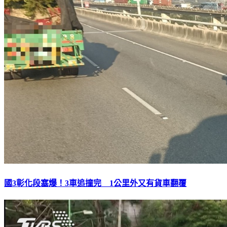
國3彰化段塞爆！3車追撞完 1公里外又有貨車翻覆