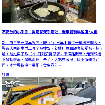
不安分的小手手！男邊聊天手邊催 機車暴衝早餐店2人傷
新北市三重一間早餐店，昨（2）日早上竟遭一輛機車闖入，
導致店內的生財工具全被撞毀，就連店員和顧客都受傷。據了
解，翁姓男子昨（2）日到這買早餐，準備離開時，走到騎樓
下發動機車，鑰匙都插上去了，人站在旁邊，卻不慎催到油
門，才會導致機車暴衝，發生意外。
社會