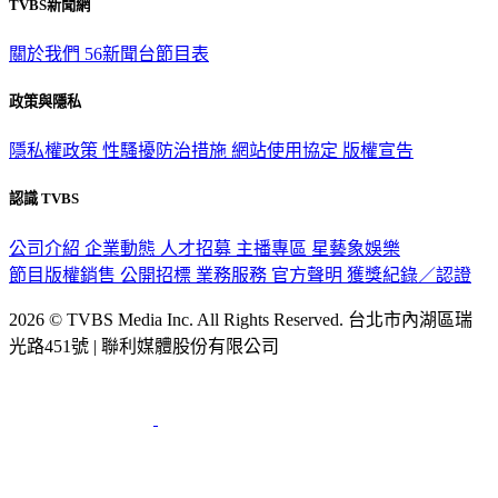
TVBS新聞網
關於我們
56新聞台節目表
政策與隱私
隱私權政策
性騷擾防治措施
網站使用協定
版權宣告
認識 TVBS
公司介紹
企業動態
人才招募
主播專區
星藝象娛樂
節目版權銷售
公開招標
業務服務
官方聲明
獲獎紀錄／認證
2026 © TVBS Media Inc. All Rights Reserved. 台北市內湖區瑞
光路451號 | 聯利媒體股份有限公司