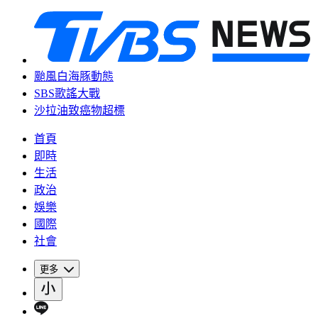
颱風白海豚動態
SBS歌謠大戰
沙拉油致癌物超標
首頁
即時
生活
政治
娛樂
國際
社會
更多