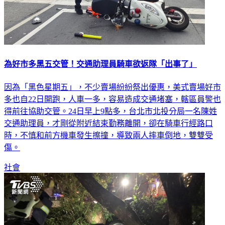
為好市多黑五交管！交通助理員騎車欲返隊「出事了」
因為「黑色星期五」，不少賣場紛紛祭出優惠，美式賣場好市
多也自22日開跑，人車一多，容易造成交通堵塞，轄區員警也
得前往協助交管。24日早上9點多，台北市北投分局一名陳姓
交通助理員，才剛從附近結束勤務離開，卻在騎車行經路口
時，不慎和前方機車發生擦撞，導致兩人摔車倒地，雙雙受
傷。
社會