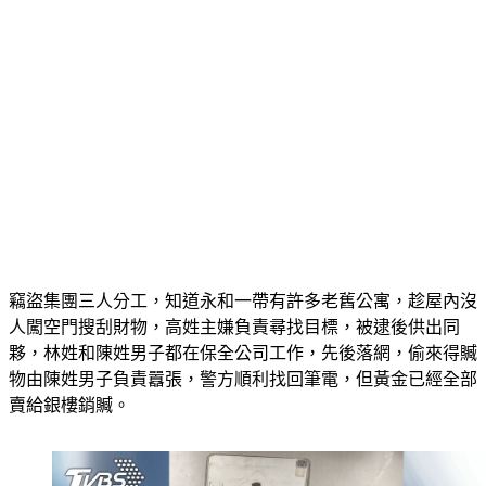
竊盜集團三人分工，知道永和一帶有許多老舊公寓，趁屋內沒
人闖空門搜刮財物，高姓主嫌負責尋找目標，被逮後供出同
夥，林姓和陳姓男子都在保全公司工作，先後落網，偷來得贓
物由陳姓男子負責囂張，警方順利找回筆電，但黃金已經全部
賣給銀樓銷贓。