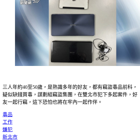
三人年約40至50歲，是熟識多年的好友，都有竊盜毒品前科，
疑似缺錢買毒，謀劃組竊盜集團，在雙北市犯下多起案件，好
友一起行竊，這下恐怕也將在牢內一起作伴。
毒品
工作
嫌犯
新北市
警方