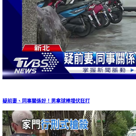
疑前妻、同事關係好！男拿球棒埋伏狂打