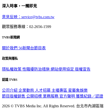
深入時事，一觸即見
意見反映：service@tvbs.com.tw
觀眾服務專線：02-2656-1599
TVBS新聞網
關於我們
56新聞台節目表
政策與隱私
隱私權政策
性騷擾防治措施
網站使用協定
版權宣告
認識 TVBS
公司介紹
企業動態
人才招募
主播專區
星藝象娛樂
節目版權銷售
公開招標
業務服務
官方聲明
獲獎紀錄／認證
2026 © TVBS Media Inc. All Rights Reserved. 台北市內湖區瑞
光路451號 | 聯利媒體股份有限公司