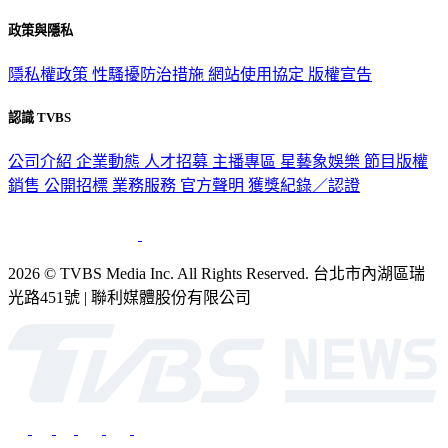
政策與隱私
隱私權政策
性騷擾防治措施
網站使用協定
版權宣告
認識 TVBS
公司介紹
企業動態
人才招募
主播專區
星藝象娛樂
節目版權
銷售
公開招標
業務服務
官方聲明
獲獎紀錄／認證
2026 © TVBS Media Inc. All Rights Reserved. 台北市內湖區瑞
光路451號 | 聯利媒體股份有限公司