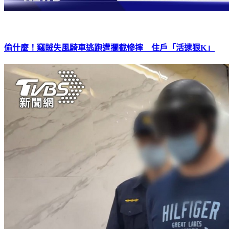
偷什麼！竊賊失風騎車逃跑遭攔截慘摔 住戶「活逮狠K」