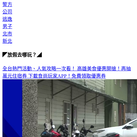
公司
逃逸
男子
北市
新北
◤放假去哪玩？◢
全台熱門活動、人氣攻略一次看！
高雄美食優惠開搶！再抽
萬元住宿券
下載食尚玩家APP！免費領取優惠券