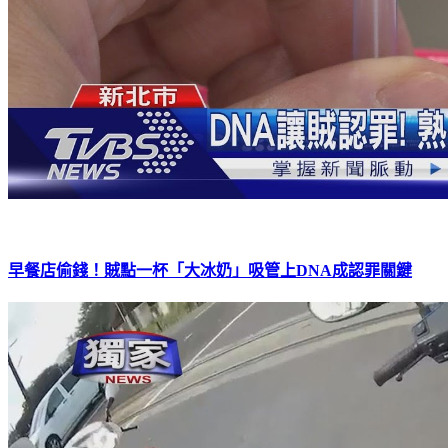
早餐店偷錢！賊點一杯「大冰奶」吸管上DNA成認罪關鍵