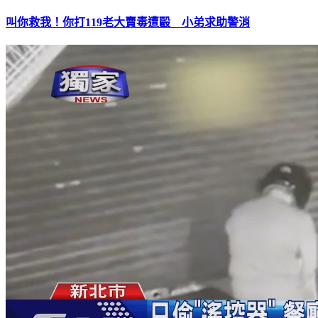
叫你救我！你打119老大賣毒遭毆 小弟求助警消