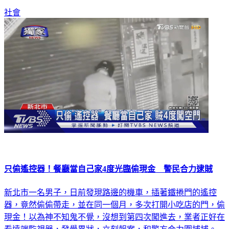
社會
只偷遙控器！餐廳當自己家4度光臨偷現金 警民合力逮賊
新北市一名男子，日前發現路邊的機車，插著鐵捲門的遙控
器，竟然偷偷帶走，並在同一個月，多次打開小吃店的門，偷
現金！以為神不知鬼不覺，沒想到第四次闖進去，業者正好在
看遠端監視器，發覺異狀，立刻報案，和警方合力圍捕捕。