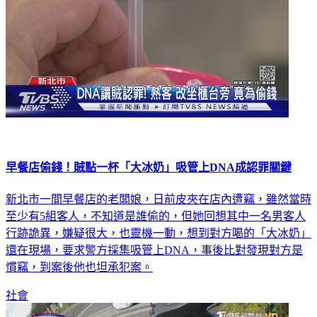
早餐店偷錢！賊點一杯「大冰奶」吸管上DNA成認罪關鍵
新北市一間早餐店的老闆娘，日前皮夾在店內遭竊，雖然當時
至少有5組客人，不知道是誰偷的，但她回想其中一名男客人
行跡詭異，嫌疑很大，也靈機一動，想到對方喝的「大冰奶」
還在現場，要求警方採集吸管上DNA，事後比對發現對方是
慣竊，到案後他也坦承犯案。
社會