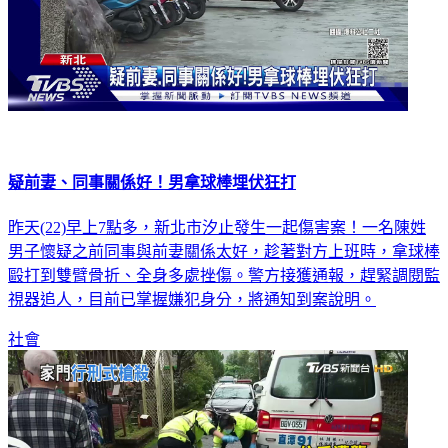
疑前妻、同事關係好！男拿球棒埋伏狂打
昨天(22)早上7點多，新北市汐止發生一起傷害案！一名陳姓
男子懷疑之前同事與前妻關係太好，趁著對方上班時，拿球棒
毆打到雙臂骨折、全身多處挫傷。警方接獲通報，趕緊調閱監
視器追人，目前已掌握嫌犯身分，將通知到案說明。
社會