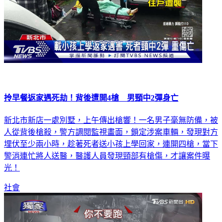
拎早餐返家遇死劫！背後遭開4槍 男頸中2彈身亡
新北市新店一處別墅，上午傳出槍響！一名男子毫無防備，被
人從背後槍殺，警方調閱監視畫面，鎖定涉案車輛，發現對方
埋伏至少兩小時，趁著死者送小孩上學回家，連開四槍，當下
警消連忙將人送醫，醫護人員發現頸部有槍傷，才讓案件曝
光！
社會