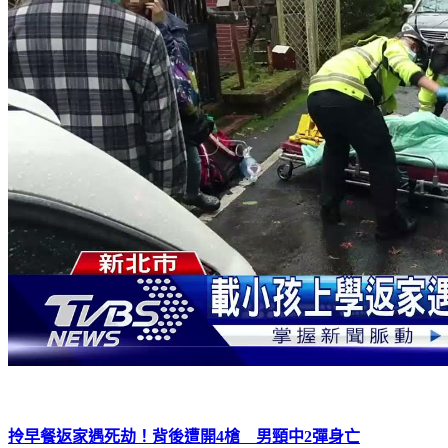
拎早餐返家遇死劫！背後遭開4槍 男頸中2彈身亡