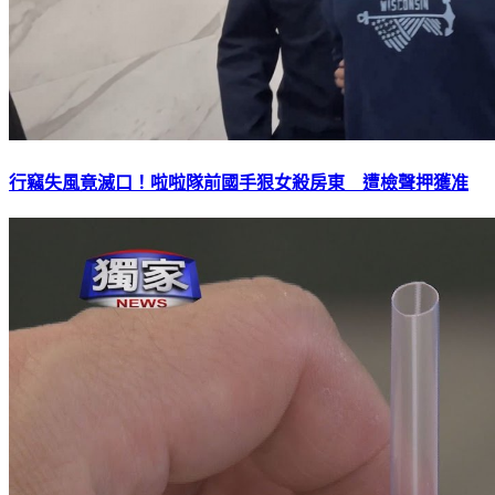
行竊失風竟滅口！啦啦隊前國手狠女殺房東 遭檢聲押獲准