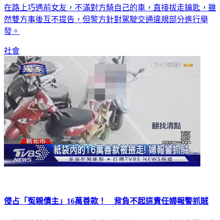
然雙方事後互不提告，但警方針對駕駛交通違規部分進行舉
發。
社會
侵占「冤親債主」16萬善款！ 背負不起這責任婦報警抓賊
16萬善款裝在紙袋，男子撿走卻辯稱，弄丟了！新北市鶯歌有