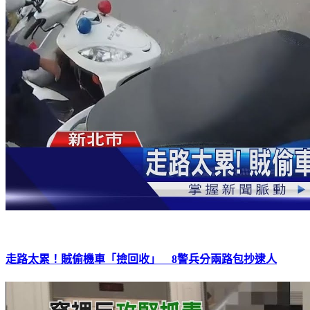
走路太累！賊偷機車「撿回收」 8警兵分兩路包抄逮人