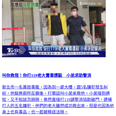
叫你救我！你打119老大賣毒遭毆 小弟求助警消
新北市一名黃姓毒販，因為到一處大樓，跟5名嫌犯發生糾
紛，他躲進廁所反鎖後，打電話叫小弟來救他。小弟接到通
知，又不知該怎辬辦，竟然直接打119請警消協助破門，逮捕
打人的五名嫌犯，他們的老大雖然成功救出來，但是也因為他
身上也有毒品，也一起被移送法辦。