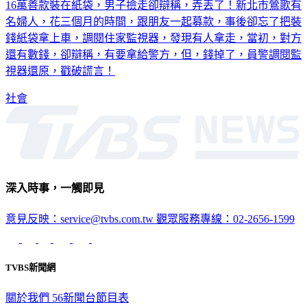
名婦人，花三個月的時間，跟朋友一起募款，事後卻忘了把裝
錢紙袋拿上車，調閱住家監視器，發現有人拿走，當初，對方
還有數錢，卻辯稱，有要拿給警方，但，錢掉了，員警調閱監
視器還原，戳破謊言！
社會
深入時事，一觸即見
意見反映：service@tvbs.com.tw
觀眾服務專線：02-2656-1599
TVBS新聞網
關於我們
56新聞台節目表