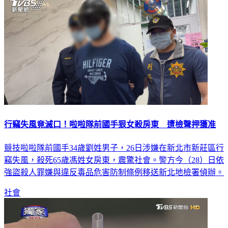
行竊失風竟滅口！啦啦隊前國手狠女殺房東 遭檢聲押獲准
競技啦啦隊前國手34歲劉姓男子，26日涉嫌在新北市新莊區行
竊失風，殺死65歲馮姓女房東，震驚社會。警方今（28）日依
強盜殺人罪嫌與違反毒品危害防制條例移送新北地檢署偵辦。
社會