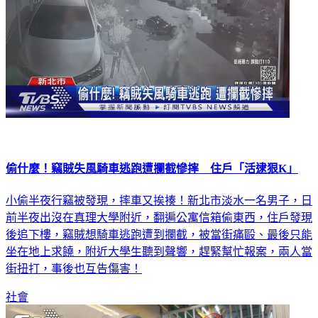
偷什麼！竊賊失風騎車逃跑遭攔截慘摔 住戶「活逮狠K」
小偷半夜行竊被發現，摔車又挨揍！新北市淡水一名男子，日
前半夜出沒在真理大學附近，翻遍公寓信箱偷東西，住戶發現
後追下樓，竊賊想騎車逃跑遭到攔截，被當街痛毆、最後只能
坐在地上求饒，附近大學生聽到聲響，趕緊幫忙報案，兩人當
街扭打，事後也互告傷害！
社會