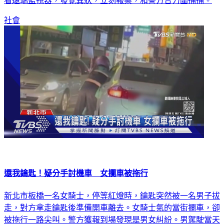
社會
還我鑰匙！疑分手討機車 女攔車被拖行
新北市板橋一名女騎士，停等紅燈時，鑰匙突然被一名男子拔
走，對方拿走鑰匙後準備開車離去。女騎士氣的當街攔車，卻
被拖行一路尖叫。警方獲報到場發現是男女糾紛。男駕駛當天
在路上巧遇前女友，不滿對方騎自己的車，直接拔走鑰匙，雖