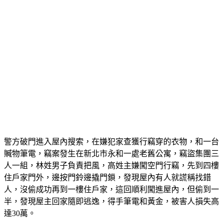
警方破門進入屋內搜索，在嫌犯家查獲行竊穿的衣物，和一台
贓物筆電，竊案發生在新北市永和一處老舊公寓，竊盜集團三
人一組，林姓男子負責把風，高姓主嫌闖空門行竊，先到四樓
住戶家門外，邊按門鈴邊撬門鎖，發現屋內有人就謊稱找錯
人，沒偷成功再到一樓住戶家，這回順利闖進屋內，但偷到一
半，發現屋主回家隨即逃逸，得手筆電和黃金，被害人損失高
達30萬。