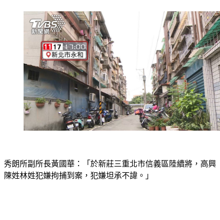
秀朗所副所長黃國華：「於新莊三重北市信義區陸續將，高興
陳姓林姓犯嫌拘捕到案，犯嫌坦承不諱。」