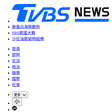
颱風白海豚動態
SBS歌謠大戰
沙拉油致癌物超標
首頁
即時
生活
政治
娛樂
國際
社會
更多