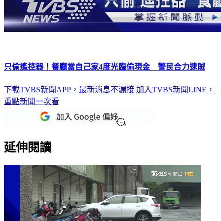
只偷遙控器！餐廳當自己家4度光臨偷現金 警民合力逮賊
下載TVBS新聞APP，最新消息不漏接
加入TVBS新聞LINE，
重點新聞一次看
延伸閱讀