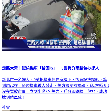
走路太累！賊偷機車「撿回收」 8警兵分兩路包抄逮人
新北市一名婦人，9號把機車停在家樓下，卻忘記拔鑰匙，等
到想起來，發現機車被人騎走，警方調閱監視器，發現嫌犯出
沒在鶯歌市區，立刻出動8名警力，兵分兩路線上包抄，成功
逮到偷車賊！
社會