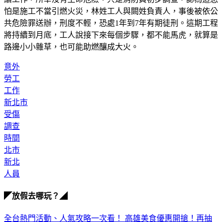
怕是施工不當引燃火災，林姓工人與闕姓負責人，事後被依公
共危險罪送辦，刑度不輕，恐處1年到7年有期徒刑。這期工程
將持續到月底，工人說接下來每個步驟，都不能馬虎，就算是
路邊小小雜草，也可能助燃釀成大火。
意外
勞工
工作
新北市
受傷
調查
時間
北市
新北
人員
◤放假去哪玩？◢
全台熱門活動、人氣攻略一次看！
高雄美食優惠開搶！再抽