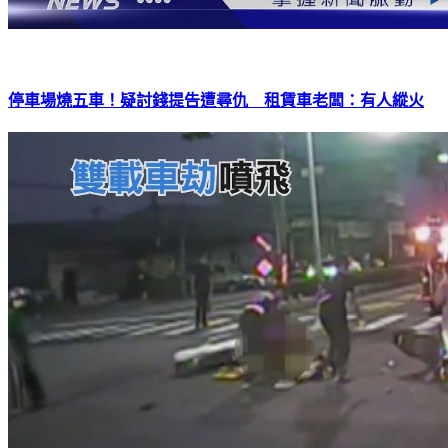
停車場燒五車！疑討錢提告遭尋仇 租賃車老闆：有人縱火