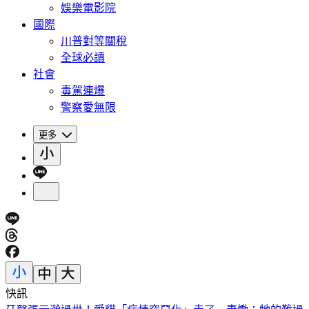
娛樂電影院
國際
川普對等關稅
全球必讀
社會
毒駕連爆
警察愛無限
更多
快訊