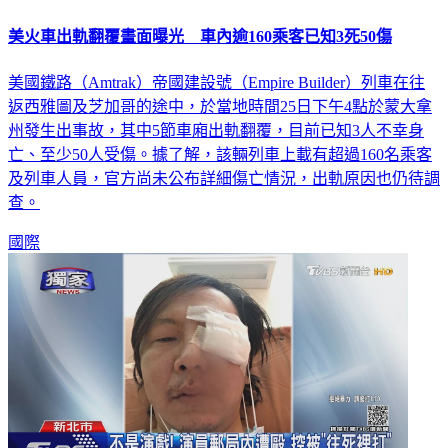
美火車出軌翻覆畫面曝光 車內逾160乘客已知3死50傷
美國鐵路（Amtrak）帝國建設號（Empire Builder）列車在往
返西雅圖及芝加哥的途中，於當地時間25日下午4點於蒙大拿
州發生出事故，其中5節車廂出軌翻覆，目前已知3人不幸身
亡、至少50人受傷。據了解，該輛列車上載有超過160名乘客
及列車人員，官方尚未公布詳細傷亡情況，出軌原因也仍待調
查。
國際