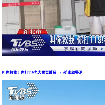
叫你救我！你打119老大賣毒遭毆 小弟求助警消