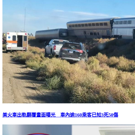
美火車出軌翻覆畫面曝光 車內逾160乘客已知3死50傷