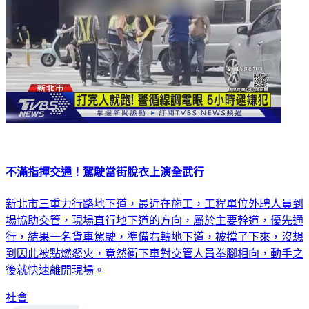
不滿指揮交通！駕駛當街脫衣上演全武行
新北市三重力行路地下道，最近在施工，工程單位外聘人員到
場協助交管，現場直行地下道的方向，屬於主要幹道，優先通
行，結果一名貨車駕駛，準備右轉地下道，被擋了下來，沒想
到因此被點燃怒火，竟然衝下車對交管人員拳腳相向，動手之
後就快速離開現場。
社會