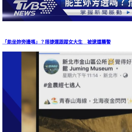
「能坐妳旁邊嗎」？搭捷運跟蹤女大生 被逮還襲警