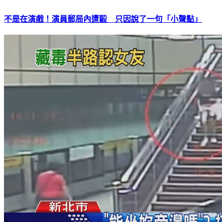
不是在演戲！演員郵局內遭毆 只因說了一句「小聲點」