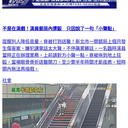
不是在演戲！演員郵局內遭毆 只因說了一句「小聲點」
提醒別人降低音量，竟被打到送醫！新北市一間郵局上個月發
生傷害案，嫌犯講電話太大聲，不停飆罵髒話，一名臨時演員
當時正在辦理業務，上前請對方小聲一點，竟被拖到地上狂
毆，當場眼骨骨折送醫開刀，至少需半年時間才能痊癒，短時
間內無法再接戲。
社會