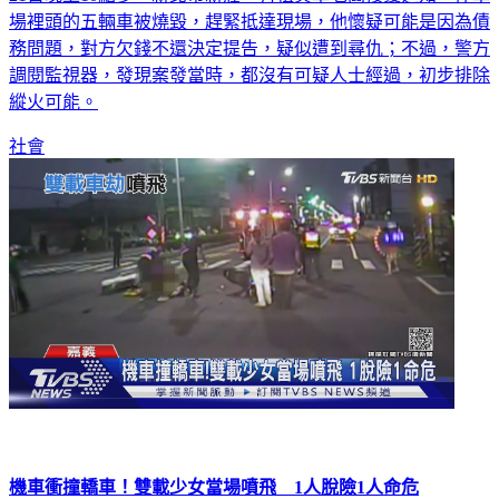
場裡頭的五輛車被燒毀，趕緊抵達現場，他懷疑可能是因為債
務問題，對方欠錢不還決定提告，疑似遭到尋仇；不過，警方
調閱監視器，發現案發當時，都沒有可疑人士經過，初步排除
縱火可能。
社會
機車衝撞轎車！雙載少女當場噴飛 1人脫險1人命危