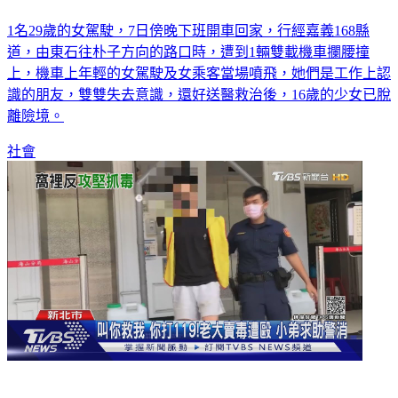
1名29歲的女駕駛，7日傍晚下班開車回家，行經嘉義168縣
道，由東石往朴子方向的路口時，遭到1輛雙載機車攔腰撞
上，機車上年輕的女駕駛及女乘客當場噴飛，她們是工作上認
識的朋友，雙雙失去意識，還好送醫救治後，16歲的少女已脫
離險境。
社會