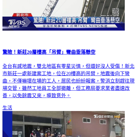
驚險！新莊20層樓高「吊臂」彎曲垂落懸空
全台有感地震，雙北地區有零星災情，但還好沒人受傷！新北
市新莊一處新建案工地，位在20樓高的吊臂，地震後向下彎
曲，不僅嚇壞在場的工人，居民也紛紛報案，警消立刻趕往現
場交管，雖然工地員工全部撤離，但工務局要求業者盡速改
善，以免餘震又來，導致意外。
生活