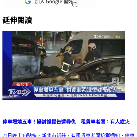
延伸閱讀
停車場燒五車！疑討錢提告遭尋仇 租賃車老闆：有人縱火
21日晚上10點多，新北市新莊，有租賃車老闆接獲通知，停車