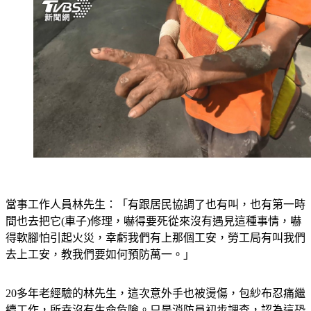
當事工作人員林先生：「有跟居民協調了也有叫，也有第一時
間也去把它(車子)修理，嚇得要死從來沒有遇見這種事情，嚇
得軟腳怕引起火災，幸虧我們有上那個工安，勞工局有叫我們
去上工安，教我們要如何預防萬一。」
20多年老經驗的林先生，這次意外手也被燙傷，包紗布忍痛繼
續工作，所幸沒有生命危險。只是消防員初步調查，認為這恐