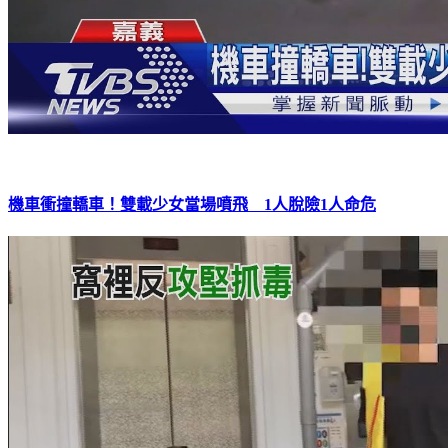
機車衝撞轎車！雙載少女當場噴飛 1人脫險1人命危