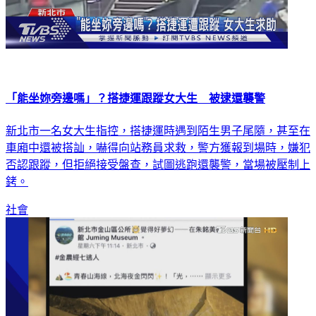
「能坐妳旁邊嗎」？搭捷運跟蹤女大生 被逮還襲警
新北市一名女大生指控，搭捷運時遇到陌生男子尾隨，甚至在
車廂中還被搭訕，嚇得向站務員求救，警方獲報到場時，嫌犯
否認跟蹤，但拒絕接受盤查，試圖逃跑還襲警，當場被壓制上
銬。
社會