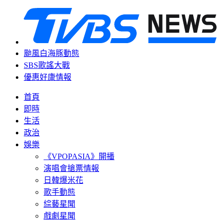
颱風白海豚動態
SBS歌謠大戰
優惠好康情報
首頁
即時
生活
政治
娛樂
《VPOPASIA》開播
演唱會搶票情報
日韓爆米花
歌手動態
綜藝星聞
戲劇星聞