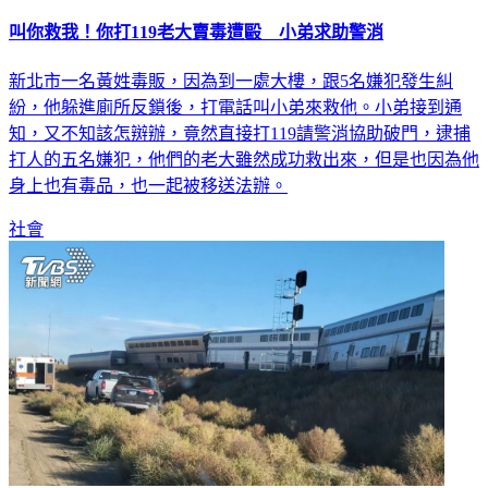
叫你救我！你打119老大賣毒遭毆 小弟求助警消
新北市一名黃姓毒販，因為到一處大樓，跟5名嫌犯發生糾
紛，他躲進廁所反鎖後，打電話叫小弟來救他。小弟接到通
知，又不知該怎辬辦，竟然直接打119請警消協助破門，逮捕
打人的五名嫌犯，他們的老大雖然成功救出來，但是也因為他
身上也有毒品，也一起被移送法辦。
社會