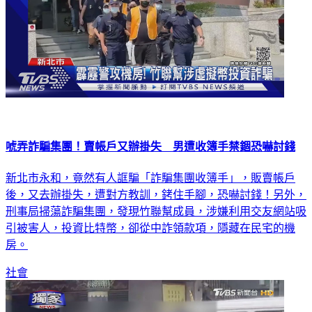
唬弄詐騙集團！賣帳戶又辦掛失 男遭收簿手禁錮恐嚇討錢
新北市永和，竟然有人誆騙「詐騙集團收簿手」，販賣帳戶
後，又去辦掛失，遭對方教訓，銬住手腳，恐嚇討錢！另外，
刑事局掃蕩詐騙集團，發現竹聯幫成員，涉嫌利用交友網站吸
引被害人，投資比特幣，卻從中詐領款項，隱藏在民宅的機
房。
社會