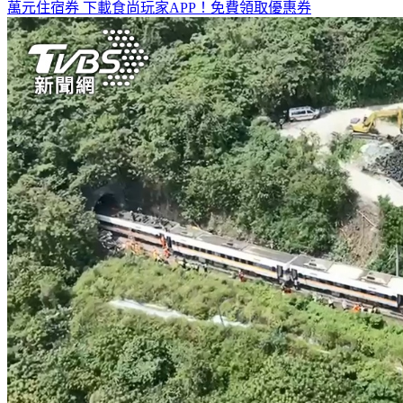
全台熱門活動、人氣攻略一次看！
高雄美食優惠開搶！再抽
萬元住宿券
下載食尚玩家APP！免費領取優惠券