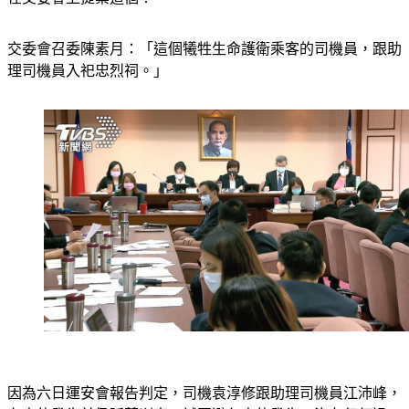
在交委會上提案這個！
交委會召委陳素月：「這個犧牲生命護衛乘客的司機員，跟助
理司機員入祀忠烈祠。」