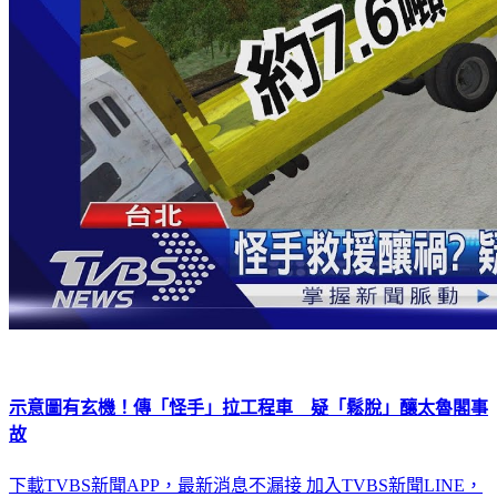
示意圖有玄機！傳「怪手」拉工程車 疑「鬆脫」釀太魯閣事
故