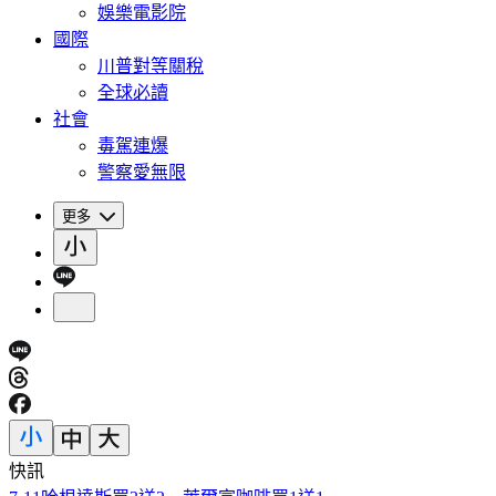
娛樂電影院
國際
川普對等關稅
全球必讀
社會
毒駕連爆
警察愛無限
更多
快訊