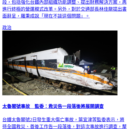
行政院發言人羅秉成今天說，未來中長期台鐵改革有3個階
段，包括強化台鐵內部組織功能調整、提出財務解決方案，再
進行終極的營運模式改革。另外，對於交通部長林佳龍提出書
面辭呈，羅秉成說「現在不談這個問題」。
政治
太魯閣號事故 監委：救災告一段落後將展開調查
台鐵太魯閣號2日發生重大傷亡事故，葉宜津等監委表示，將