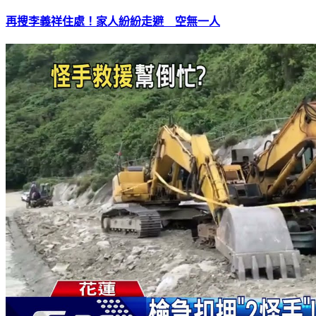
再搜李義祥住處！家人紛紛走避 空無一人