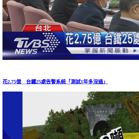
花2.75億 台鐵25處告警系統「測試1年多沒過」