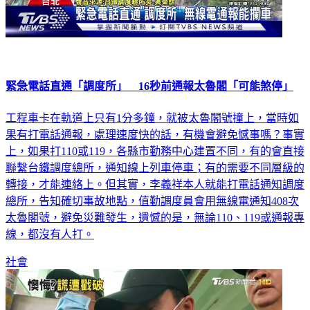
緊急電話直通「調度所」 16秒前通報太魯閣「可能煞停」
工程車卡在軌道上只有1分多鐘，就被太魯閣號撞上，當時如
果有打電話通報，處理速度快的話，有機會避免憾事嗎？事實
上，如果打110或119，各縣市勤務中心建置不同，有的會直接
聯繫台鐵調度總所，通知線上列車停車；有的需要不同層級的
轉接，才能連絡上。但其實，李義祥本人就能打電話通知調度
總所，告知確切事故地點，值勤調度員會用無線電通知408次
太魯閣號，避免災難發生，遺憾的是，無論110、119或通報專
線，都沒有人打。
社會