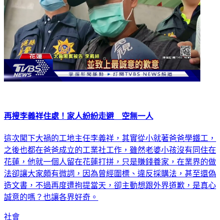
再搜李義祥住處！家人紛紛走避 空無一人
這次闖下大禍的工地主任李義祥，其實從小就著爸爸學鐵工，
之後也都在爸爸成立的工業社工作，雖然老婆小孩沒有同住在
花蓮，他就一個人留在花蓮打拼，只是賺錢養家，在業界的做
法卻讓大家頗有微詞，因為曾經圍標、違反採購法，甚至還偽
造文書，不過再度遭拘提當天，卻主動想跟外界道歉，是真心
誠意的嗎？也讓各界好奇。