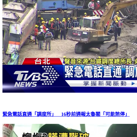
緊急電話直通「調度所」 16秒前通報太魯閣「可能煞停」