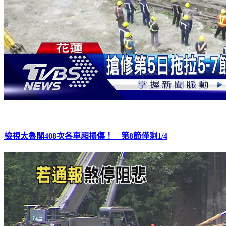
檢視太魯閣408次各車廂損傷！ 第8節僅剩1/4