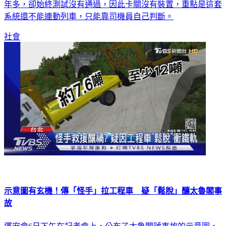
立委林俊憲就爆料，台鐵原訂要設置25處的告警系統，買了一
年多，卻始終測試沒有通過，因此卡關沒有裝置，重點是這套
系統還不能連動列車，只能靠司機員自己判斷。
社會
示意圖有玄機！傳「怪手」拉工程車 疑「鬆脫」釀太魯閣事
故