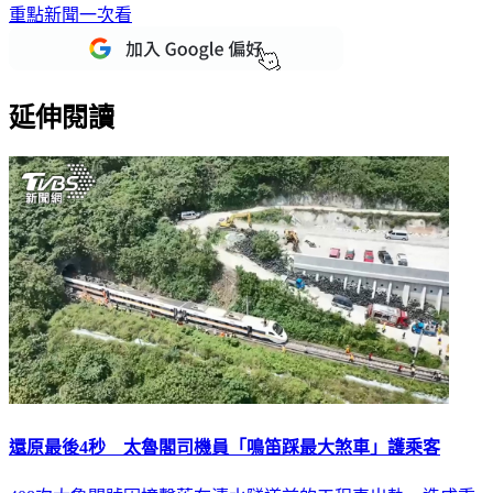
下載TVBS新聞APP，最新消息不漏接
加入TVBS新聞LINE，
重點新聞一次看
延伸閱讀
還原最後4秒 太魯閣司機員「鳴笛踩最大煞車」護乘客