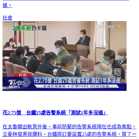
上，檢方也在7日下午，前往扣押兩輛怪手，將列為重要證
據。
社會
花2.75億 台鐵25處告警系統「測試1年多沒過」
在太魯閣出軌意外後，事前防範的告警系統現在也成為焦點，