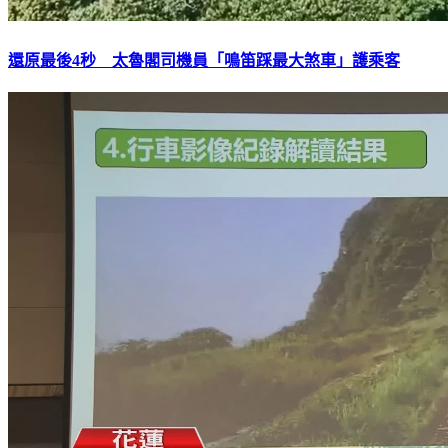
還原最後4秒 太魯閣司機員「鳴笛踩最大煞車」護乘客