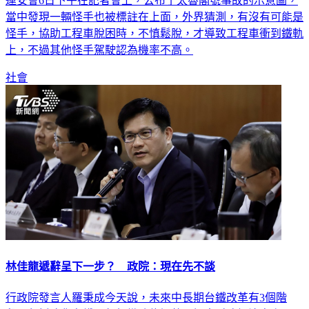
運安會6日下午在記者會上，公布了太魯閣號事故的示意圖，
當中發現一輛怪手也被標註在上面，外界猜測，有沒有可能是
怪手，協助工程車脫困時，不慎鬆脫，才導致工程車衝到鐵軌
上，不過其他怪手駕駛認為機率不高。
社會
林佳龍遞辭呈下一步？ 政院：現在先不談