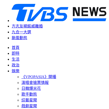
方志友楊銘威離婚
九合一大選
颱風動態
首頁
即時
生活
政治
娛樂
《VPOPASIA》開播
演唱會搶票情報
日韓爆米花
歌手動態
綜藝星聞
戲劇星聞