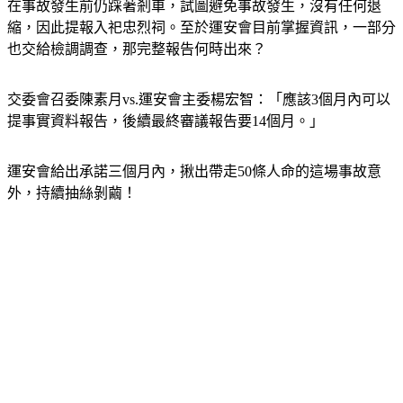
因為六日運安會報告判定，司機袁淳修跟助理司機員江沛峰，
在事故發生前仍踩著剎車，試圖避免事故發生，沒有任何退
縮，因此提報入祀忠烈祠。至於運安會目前掌握資訊，一部分
也交給檢調調查，那完整報告何時出來？
交委會召委陳素月vs.運安會主委楊宏智：「應該3個月內可以
提事實資料報告，後續最終審議報告要14個月。」
運安會給出承諾三個月內，揪出帶走50條人命的這場事故意
外，持續抽絲剝繭！