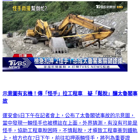
社會
示意圖有玄機！傳「怪手」拉工程車 疑「鬆脫」釀太魯閣事
故
運安會6日下午在記者會上，公布了太魯閣號事故的示意圖，
當中發現一輛怪手也被標註在上面，外界猜測，有沒有可能是
怪手，協助工程車脫困時，不慎鬆脫，才導致工程車衝到鐵軌