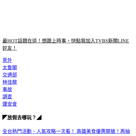
最HOT話題在這！想跟上時事，快點我加入TVBS新聞LINE
好友！
意外
太魯閣
交通部
林佳龍
事故
調查
運安會
◤放假去哪玩？◢