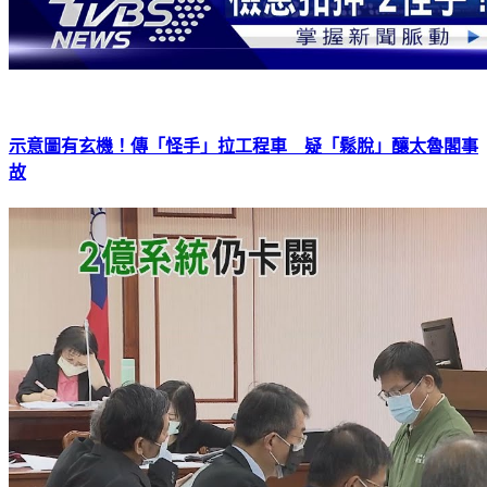
示意圖有玄機！傳「怪手」拉工程車 疑「鬆脫」釀太魯閣事
故