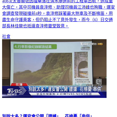
408次太魯閣號因撞擊落在清水隧道前的工程車出軌，造成重
大傷亡，其中司機員袁淳修、助理司機員江沛峰也殉職，運安
會調查發現碰撞前4秒，袁淳修踩著最大煞車及不斷鳴笛，用
盡生命守護乘客，但仍阻止不了意外發生，而今（6）日交通
部長林佳龍也抵達袁淳修靈堂致意。
社會