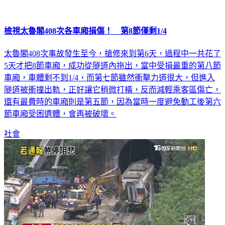
檢視太魯閣408次各車廂損傷！ 第8節僅剩1/4
太魯閣408次事故發生至今，搶修來到第6天，過程中一共花了
5天才把8節車廂，成功從隧道內拖出，當中受損最重的第八節
車廂，車體剩不到1/4，而第七節雖然衝擊力道很大，但進入
隧道被衝撞出軌，正好讓它稍微打橫，反而減輕乘客區傷亡，
還有最費時的車廂則是第五節，因為當時一度避免動工後第六
節車廂受困遺體，會再被破壞。
社會