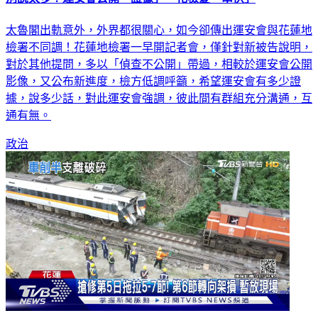
別說太多？運安會公開「證據」 花檢憂「串供」
太魯閣出軌意外，外界都很關心，如今卻傳出運安會與花蓮地
檢署不同調！花蓮地檢署一早開記者會，僅針對新被告說明，
對於其他提問，多以「偵查不公開」帶過，相較於運安會公開
影像，又公布新進度，檢方低調呼籲，希望運安會有多少證
據，說多少話，對此運安會強調，彼此間有群組充分溝通，互
通有無。
政治