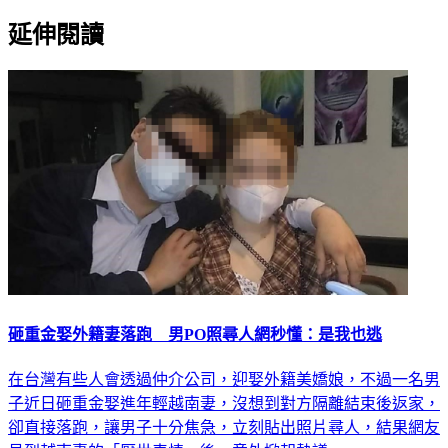
延伸閱讀
砸重金娶外籍妻落跑 男PO照尋人網秒懂：是我也逃
在台灣有些人會透過仲介公司，迎娶外籍美嬌娘，不過一名男
子近日砸重金娶進年輕越南妻，沒想到對方隔離結束後返家，
卻直接落跑，讓男子十分焦急，立刻貼出照片尋人，結果網友
見到越南妻的「厭世表情」後，意外掀起熱議。