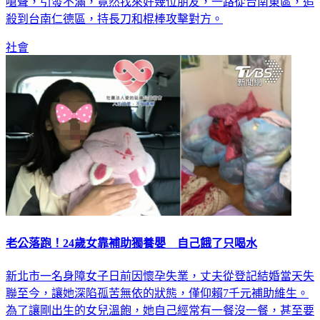
殺到台南仁德區，持長刀和棍棒攻擊對方。
社會
老公落跑！24歲女靠補助獨養嬰 自己餓了只喝水
新北市一名身障女子日前因懷孕失業，丈夫從登記結婚當天失
聯至今，讓她深陷孤苦無依的狀態，僅仰賴7千元補助維生。
為了讓剛出生的女兒溫飽，她自己經常有一餐沒一餐，甚至要
靠喝水、睡覺來熬過飢餓造成營養不良。同時因生孩子所積欠