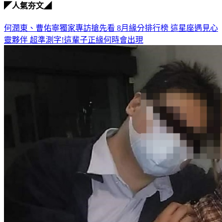
何潤東、曹佑寧獨家專訪搶先看
8月緣分排行榜 這星座遇見心
靈夥伴
超準測字!這輩子正緣何時會出現