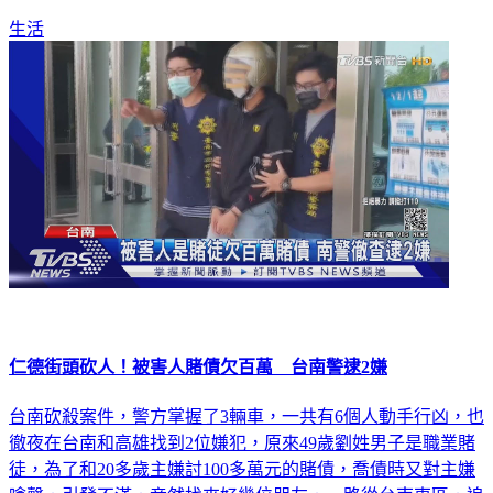
生活
仁德街頭砍人！被害人賭債欠百萬 台南警逮2嫌
台南砍殺案件，警方掌握了3輛車，一共有6個人動手行凶，也
徹夜在台南和高雄找到2位嫌犯，原來49歲劉姓男子是職業賭
徒，為了和20多歲主嫌討100多萬元的賭債，喬債時又對主嫌
嗆聲，引發不滿，竟然找來好幾位朋友，一路從台南東區，追