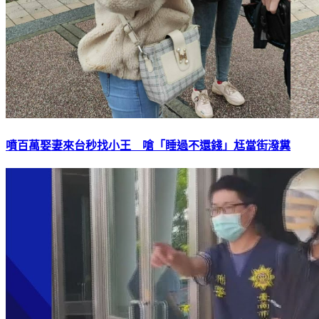
噴百萬娶妻來台秒找小王 嗆「睡過不還錢」尪當街潑糞