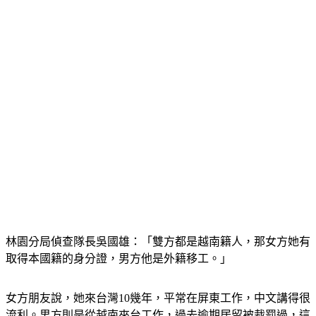
林園分局偵查隊長吳國雄：「雙方都是越南籍人，那女方她有
取得本國籍的身分證，男方他是外籍移工。」
女方朋友說，她來台灣10幾年，平常在屏東工作，中文講得很
流利。男方則是從越南來台工作，過去逾期居留被裁罰過，這
次女方好友指控，是男生賭博欠債想鬧上警局，希望能被送回