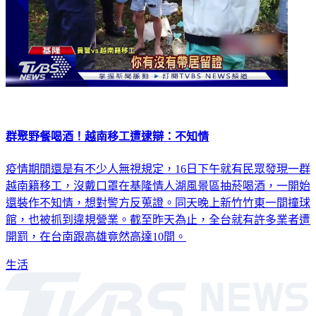
群聚野餐喝酒！越南移工遭逮辯：不知情
疫情期間還是有不少人無視規定，16日下午就有民眾發現一群
越南籍移工，沒戴口罩在基隆情人湖風景區抽菸喝酒，一開始
還裝作不知情，想對警方反蒐證。同天晚上新竹竹東一間撞球
館，也被抓到違規營業。截至昨天為止，全台就有許多業者遭
開罰，在台南跟高雄竟然高達10間。
生活