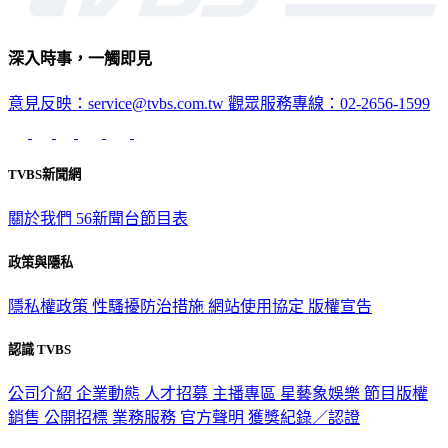
深入時事，一觸即見
意見反映：service@tvbs.com.tw
觀眾服務專線：02-2656-1599
TVBS新聞網
關於我們
56新聞台節目表
政策與隱私
隱私權政策
性騷擾防治措施
網站使用協定
版權宣告
認識 TVBS
公司介紹
企業動態
人才招募
主播專區
星藝象娛樂
節目版權
銷售
公開招標
業務服務
官方聲明
獲獎紀錄／認證