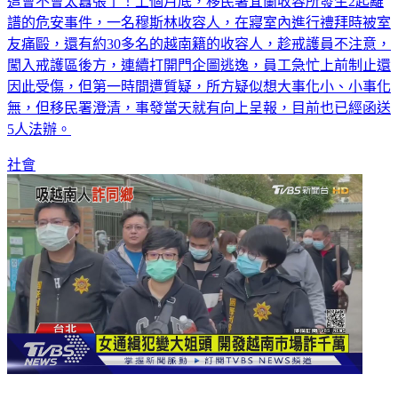
譜的危安事件，一名穆斯林收容人，在寢室內進行禮拜時被室
友痛毆，還有約30多名的越南籍的收容人，趁戒護員不注意，
闖入戒護區後方，連續打開門企圖逃逸，員工急忙上前制止還
因此受傷，但第一時間遭質疑，所方疑似想大事化小、小事化
無，但移民署澄清，事發當天就有向上呈報，目前也已經函送
5人法辦。
社會