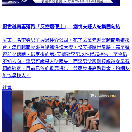
厭世越南妻落跑「反控遭硬上」 癡情夫疑人蛇集團勾結
屏東一名李姓男子透過仲介公司，花了65萬元迎娶越南新娘來
台，怎料越南妻來台後卻性情大變，整天擺厭世臭臉，甚至婚
禮前夕落跑，逃家後的第3天還對李男以性侵罪提告，至今仍
不知去向，李男可說是人財兩失，而李男父親則控訴越女早有
預謀逃家，目前已依詐欺罪提告，並逐步提高懸賞金，盼網友
能協尋找人。
社會