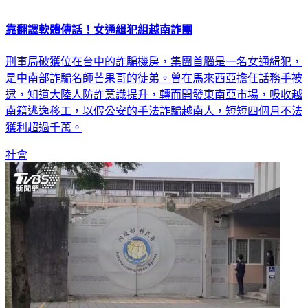
靠翻譯軟體傳話！女通緝犯組越南詐團
刑事局破獲位在台中的詐騙機房，集團首腦是一名女通緝犯，
是中南部詐騙名師芒果哥的徒弟。曾在馬來西亞擔任話務手被
逮，知道大陸人防詐意識提升，轉而開發東南亞市場，吸收越
南籍逃逸移工，以假公安的手法詐騙越南人，短短四個月不法
獲利超過千萬。
社會