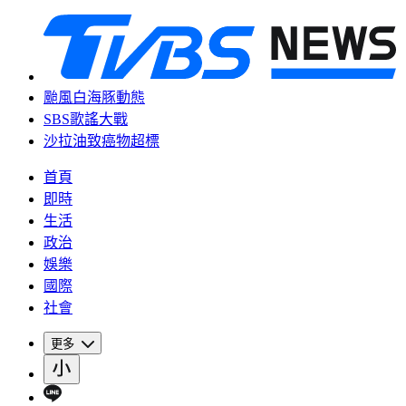
颱風白海豚動態
SBS歌謠大戰
沙拉油致癌物超標
首頁
即時
生活
政治
娛樂
國際
社會
更多