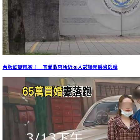
台版監獄風雲！ 宜蘭收容所近30人鼓譟鬧房險逃脫