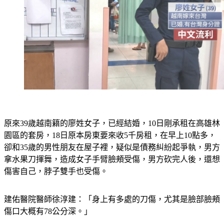
原來39歲越南籍的廖姓女子，已經結婚，10日剛承租在高雄林
園區的套房，18日原本房東要來收5千房租，在早上10點多，
卻和35歲的男性朋友在屋子裡，疑似是債務糾紛起爭執，男方
拿水果刀揮舞，造成女子手臂臉頰受傷，男方砍完人後，還想
傷害自己，脖子雙手也受傷。
建佑醫院醫師徐淳建：「身上有多處的刀傷，尤其是臉部臉頰
傷口大概有78公分深。」