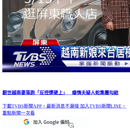
厭世越南妻落跑「反控遭硬上」 癡情夫疑人蛇集團勾結
下載TVBS新聞APP，最新消息不漏接
加入TVBS新聞LINE，
重點新聞一次看