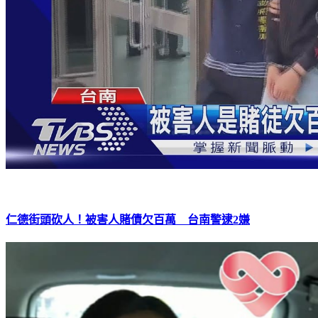
仁德街頭砍人！被害人賭債欠百萬 台南警逮2嫌