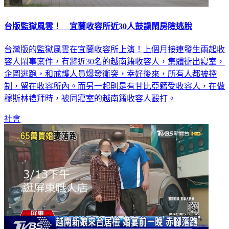
台版監獄風雲！ 宜蘭收容所近30人鼓譟鬧房險逃脫
台灣版的監獄風雲在宜蘭收容所上演！上個月接連發生兩起收
容人鬧事案件，有將近30名的越南籍收容人，集體衝出寢室，
企圖逃跑，和戒護人員爆發衝突，幸好後來，所有人都被控
制，留在收容所內。而另一起則是有甘比亞籍受收容人，在做
穆斯林禮拜時，被同寢室的越南籍收容人毆打。
社會