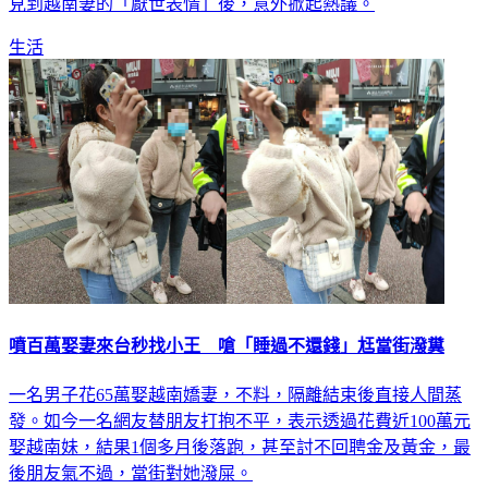
生活
噴百萬娶妻來台秒找小王 嗆「睡過不還錢」尪當街潑糞
一名男子花65萬娶越南嬌妻，不料，隔離結束後直接人間蒸
發。如今一名網友替朋友打抱不平，表示透過花費近100萬元
娶越南妹，結果1個多月後落跑，甚至討不回聘金及黃金，最
後朋友氣不過，當街對她潑屎。