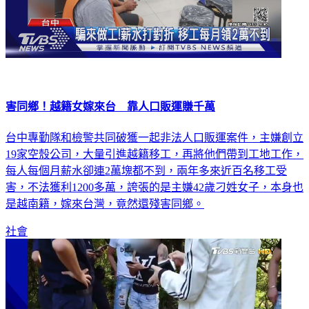
害同鄉！越籍女嫁來台 靠人口販運賺千萬
台中專勤隊和檢警共同破獲一起非法人口販運案件，主嫌創立
19家空殼公司，大量引進越籍移工，再將他們帶到工地工作，
每人每個月薪水卻連2萬塊都不到，兩年多來近百名移工受
害，不法獲利1200多萬，誇張的是主嫌42歲刁姓女子，本身也
是越南籍，嫁來台灣，竟然還殘害同鄉。
社會