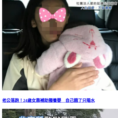
老公落跑！24歲女靠補助獨養嬰 自己餓了只喝水