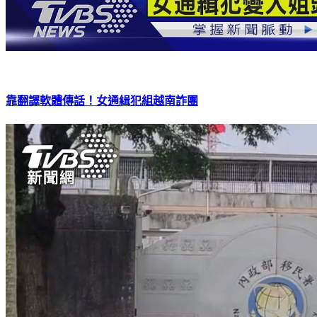
靠翻譯軟體傳話！女通緝犯組越南詐團