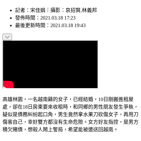
記者
：
宋佳娟
｜
攝影
：
哀招賢,林義邦
發佈時間：
2021.03.18 17:23
最後更新時間：
2021.03.18 19:43
高雄林園，一名越南籍的女子，已經結婚，10日剛搬進租屋
處，卻在18日房東要來收租時，和同鄉的男性朋友發生爭執，
疑似是債務糾紛起口角，男生竟然拿水果刀砍傷女子，再用刀
傷害自己，幸好雙方都沒有生命危險。女方好友指控，是男方
積欠賭債，想殺人鬧上警局，希望能被遣送回越南。