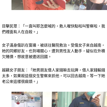
目擊民眾：「一直叫耶怎麼喊的，救人喔快點啦叫警察啦，我
們裡面有人在自殺。」
女子滿身傷趴在窗邊，被送往醫院救治。受傷女子來自越南，
她的同鄉好友，也到場關心，遭到男性友人動手，疑似在外積
欠賭債，想故意被遣送回國。
越籍女子朋友：「她男朋友借人家錢嘛去玩牌，借人家錢輸錢
太多，如果殺這個女生警察來抓他，可以回去越南，等一下她
老公來這樣很麻煩。」