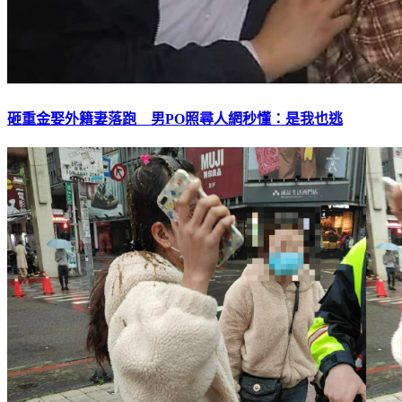
砸重金娶外籍妻落跑 男PO照尋人網秒懂：是我也逃