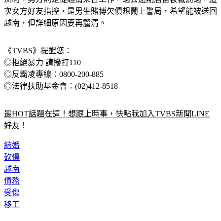
越南，但詳細原因要再釐清。
《TVBS》提醒您：
◎拒絕暴力 請撥打110
◎反霸凌專線：0800-200-885
◎法律扶助基金會：(02)412-8518
最HOT話題在這！想跟上時事，快點我加入TVBS新聞LINE
好友！
結婚
砍傷
越南
債務
受傷
移工
◤人氣夯文◢