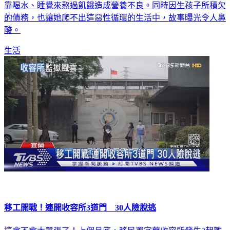
的債務，也讓她爬不出這惡性循環的生活中，故事曝光令人鼻
酸。
生活
移工開戰！連開收容所3道門 30人險脫逃
這會不會太囂張了！上個月底，移民署宜蘭收容所發生2起離