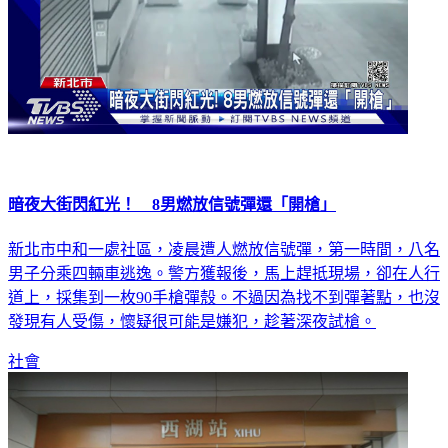
暗夜大街閃紅光！ 8男燃放信號彈還「開槍」
新北市中和一處社區，凌晨遭人燃放信號彈，第一時間，八名
男子分乘四輛車逃逸。警方獲報後，馬上趕抵現場，卻在人行
道上，採集到一枚90手槍彈殼。不過因為找不到彈著點，也沒
發現有人受傷，懷疑很可能是嫌犯，趁著深夜試槍。
社會