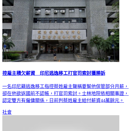
控雇主積欠薪資 印尼逃逸移工打官司索討獲勝訴
一名印尼籍逃逸移工指控蔡姓雇主聲稱要幫他保管部分月薪，
卻在他欲返國前不認帳，打官司索討。士林地院依相關事證，
認定雙方有僱傭關係，日前判蔡姓雇主給付薪資44萬餘元。
社會