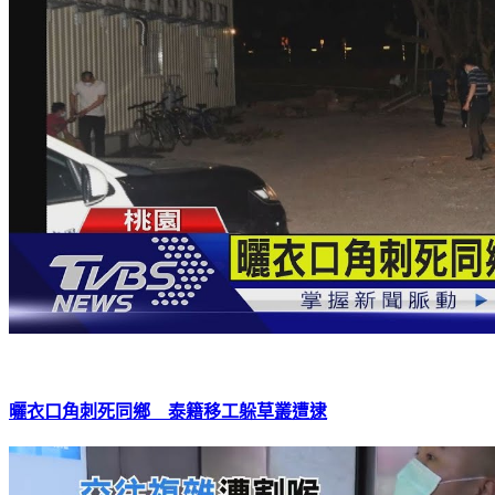
曬衣口角刺死同鄉 泰籍移工躲草叢遭逮