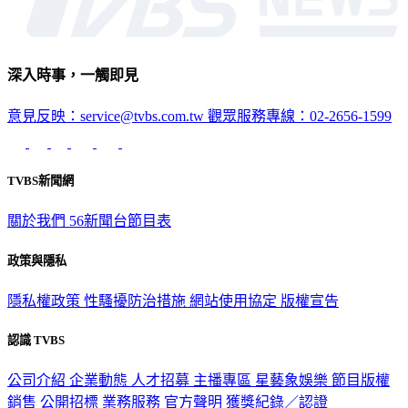
深入時事，一觸即見
意見反映：service@tvbs.com.tw
觀眾服務專線：02-2656-1599
TVBS新聞網
關於我們
56新聞台節目表
政策與隱私
隱私權政策
性騷擾防治措施
網站使用協定
版權宣告
認識 TVBS
公司介紹
企業動態
人才招募
主播專區
星藝象娛樂
節目版權
銷售
公開招標
業務服務
官方聲明
獲獎紀錄／認證