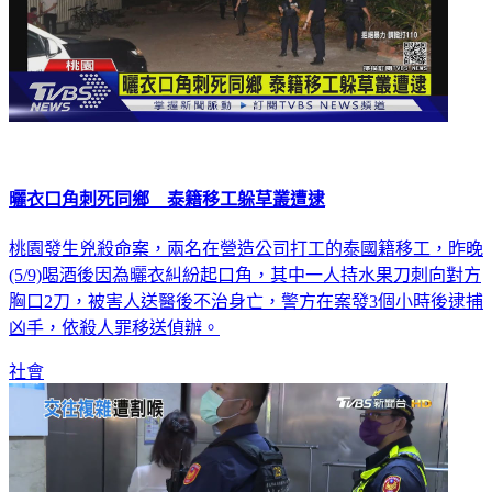
曬衣口角刺死同鄉 泰籍移工躲草叢遭逮
桃園發生兇殺命案，兩名在營造公司打工的泰國籍移工，昨晚
(5/9)喝酒後因為曬衣糾紛起口角，其中一人持水果刀刺向對方
胸口2刀，被害人送醫後不治身亡，警方在案發3個小時後逮捕
凶手，依殺人罪移送偵辦。
社會