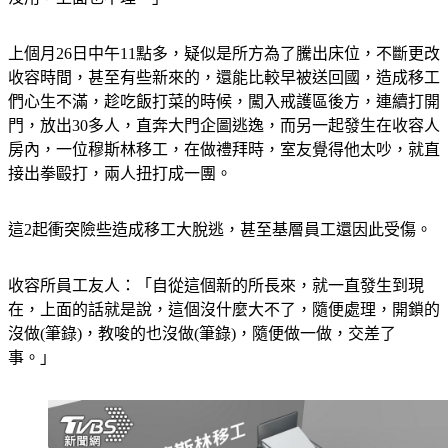
上個月26日中午11點多，疑似是所方為了騰出床位，不斷更改
收容時間，甚至有些新來的，還能比較早被送回國，造成移工
們心生不滿，趁吃飯打菜的時候，闖入戒護區後方，連續打開
門，放出30多人，直奔大門企圖逃逸，而另一起發生在收容人
房內，一位穆斯林移工，在做禮拜時，室友覺得他太吵，就直
接出拳毆打，兩人扭打成一團。
這2起衝突險些造成移工大脫逃，甚至基層員工還因此受傷。
收容所員工友人：「自從這個新的所長來，就一直發生到現
在，上面的話就是說，這個沒什麼大不了，隨便處理，開鎖的
沒做(筆錄)，教唆的也沒做(筆錄)，隨便做一做，交差了
事。」