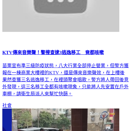
KTV傳來音樂聲！警搜查逮3逃逸移工 竟都咳嗽
苗栗宣布準三級防疫狀態，八大行業全部停止營業，但警方獲
報在一棟商業大樓裡的KTV，還是傳來音樂聲效，在上樓後
果然查獲三名逃逸移工，在裡頭聚會唱歌，警方將人帶回後意
外發現，這三名移工全都有咳嗽現象，只能將人先安置在戶外
車棚，請衛生局派人來幫忙快篩。
社會