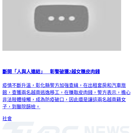
斷開「人與人連結」 彰警破獲2越女賺皮肉錢
疫情不斷升溫，彰化縣警方加強查緝，在出租套房和汽車旅
館，查獲兩名越南逃逸移工，在賺取皮肉錢，警方表示，擔心
非法肢體接觸，成為防疫破口，因此還是讓這兩名越南籍女
子，到醫院篩檢。
社會