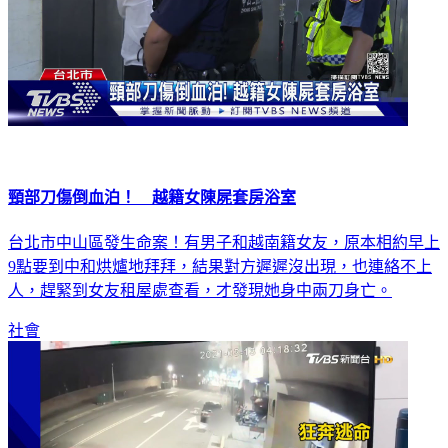
頸部刀傷倒血泊！ 越籍女陳屍套房浴室
台北市中山區發生命案！有男子和越南籍女友，原本相約早上
9點要到中和烘爐地拜拜，結果對方遲遲沒出現，也連絡不上
人，趕緊到女友租屋處查看，才發現她身中兩刀身亡。
社會