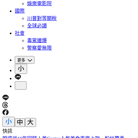
娛樂電影院
國際
川普對等關稅
全球必讀
社會
毒駕連爆
警察愛無限
更多
快訊