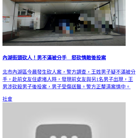
內湖街頭砍人！男不滿被分手 怒砍情敵後投案
北市內湖區今晨發生砍人案，警方調查，王姓男子疑不滿被分
手，赴前女友住處堵人時，發現前女友與另1名男子出現，王
男涉砍殺男子後投案，男子受傷送醫。警方正釐清案情中。
社會