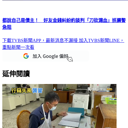
都說自己是債主！ 好友金錢糾紛約談判「刀砍濺血」巡邏警
急阻
下載TVBS新聞APP，最新消息不漏接
加入TVBS新聞LINE，
重點新聞一次看
延伸閱讀