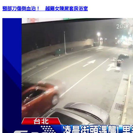
頸部刀傷倒血泊！ 越籍女陳屍套房浴室