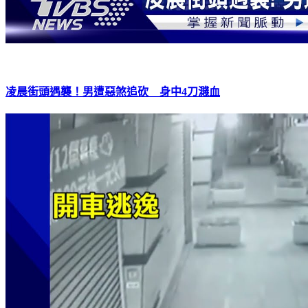
凌晨街頭遇襲！男遭惡煞追砍 身中4刀濺血