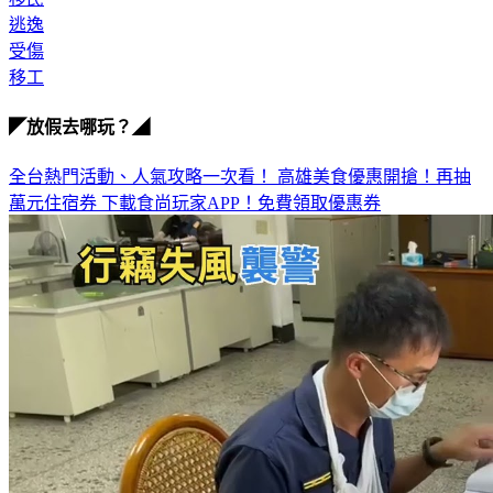
逃逸
受傷
移工
◤放假去哪玩？◢
全台熱門活動、人氣攻略一次看！
高雄美食優惠開搶！再抽
萬元住宿券
下載食尚玩家APP！免費領取優惠券