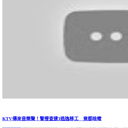
KTV傳來音樂聲！警搜查逮3逃逸移工 竟都咳嗽