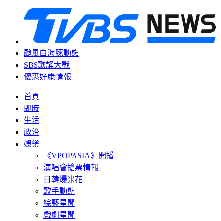
颱風白海豚動態
SBS歌謠大戰
優惠好康情報
首頁
即時
生活
政治
娛樂
《VPOPASIA》開播
演唱會搶票情報
日韓爆米花
歌手動態
綜藝星聞
戲劇星聞