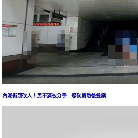
內湖街頭砍人！男不滿被分手 怒砍情敵後投案