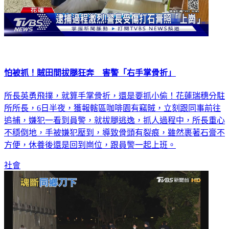
怕被抓！賊田間拔腿狂奔 害警「右手掌骨折」
所長英勇飛撲，就算手掌骨折，還是要抓小偷！花蓮瑞穗分駐
所所長，6日半夜，獲報轄區咖啡園有竊賊，立刻跟同事前往
追捕，嫌犯一看到員警，就拔腿逃逸，抓人過程中，所長重心
不穩倒地，手被嫌犯壓到，導致骨頭有裂痕，雖然裹著石膏不
方便，休養後還是回到崗位，跟員警一起上班。
社會