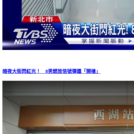
暗夜大街閃紅光！ 8男燃放信號彈還「開槍」