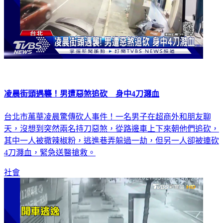
凌晨街頭遇襲！男遭惡煞追砍 身中4刀濺血
台北市萬華凌晨驚傳砍人事件！一名男子在超商外和朋友聊
天，沒想到突然兩名持刀惡煞，從路邊車上下來朝他們追砍，
其中一人被撒辣椒粉，逃進巷弄躲過一劫，但另一人卻被連砍
4刀濺血，緊急送醫搶救。
社會