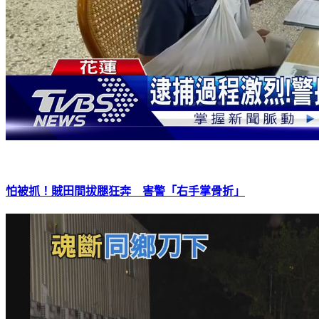
怕被抓！賊田間拔腿狂奔 害警「右手掌骨折」