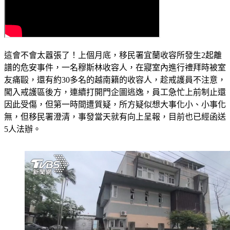
這會不會太囂張了！上個月底，移民署宜蘭收容所發生2起離
譜的危安事件，一名穆斯林收容人，在寢室內進行禮拜時被室
友痛毆，還有約30多名的越南籍的收容人，趁戒護員不注意，
闖入戒護區後方，連續打開門企圖逃逸，員工急忙上前制止還
因此受傷，但第一時間遭質疑，所方疑似想大事化小、小事化
無，但移民署澄清，事發當天就有向上呈報，目前也已經函送
5人法辦。