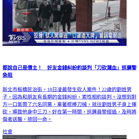
都說自己是債主！ 好友金錢糾紛約談判「刀砍濺血」巡邏警
急阻
新北市板橋民治街，18日凌晨發生砍人案件！22歲的劉姓男
子，因為和朋友有長期的金錢糾紛，索性相約談判。沒想到對
方一口氣帶了六名同黨，拿著棍棒刀械，就往劉姓男子身上揮
砍，導致他身中三刀。好在第一時間，巡邏員警經過，及時將
傷者送醫，撿回一命。
社會