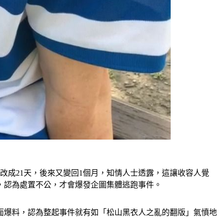
改成21天，後來又變回1個月，知情人士透露，這讓收容人覺
，認為處置不公，才會爆發企圖集體逃跑事件。
面爆料，認為整起事件就有如「松山黑衣人之亂的翻版」氣憤地