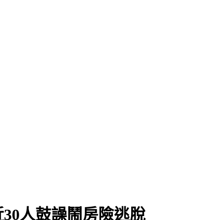
30人鼓譟鬧房險逃脫