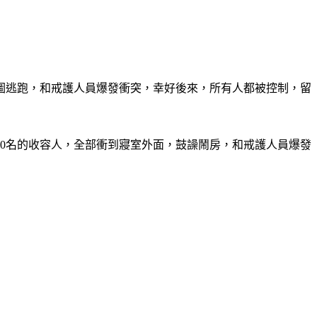
圖逃跑，和戒護人員爆發衝突，幸好後來，所有人都被控制，留
30名的收容人，全部衝到寢室外面，鼓譟鬧房，和戒護人員爆發