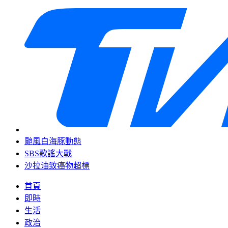
颱風白海豚動態
SBS歌謠大戰
沙拉油致癌物超標
首頁
即時
生活
政治