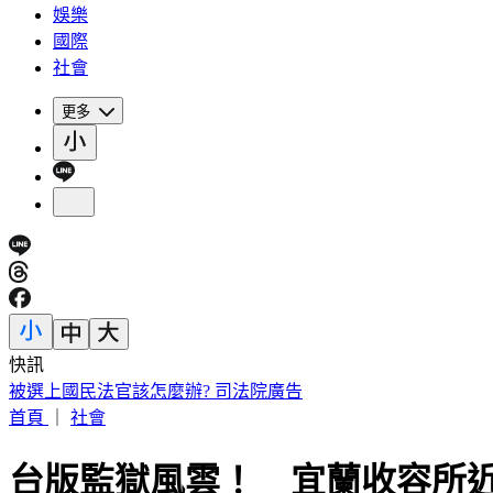
娛樂
國際
社會
更多
快訊
被選上國民法官該怎麼辦? 司法院廣告
首頁
｜
社會
台版監獄風雲！ 宜蘭收容所近