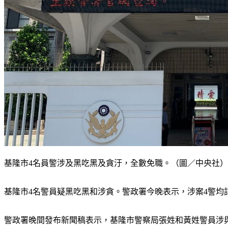
基隆市4名員警涉及黑吃黑及貪汙，全數免職。（圖／中央社）
基隆市4名警員疑黑吃黑和涉貪。警政署今晚表示，涉案4警均
警政署晚間發布新聞稿表示，基隆市警察局張姓和黃姓警員涉