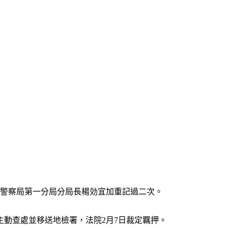
市警察局第一分局分局長楊効宜加重記過二次。
動查處並移送地檢署，法院2月7日裁定羈押。