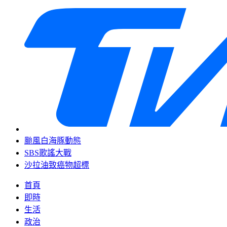
颱風白海豚動態
SBS歌謠大戰
沙拉油致癌物超標
首頁
即時
生活
政治