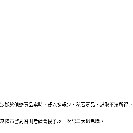
警涉嫌於偵辦
毒品
案時，疑以多報少、私吞毒品，謀取不法所得。
經基隆市警局召開考績會後予以一次記二大過免職。