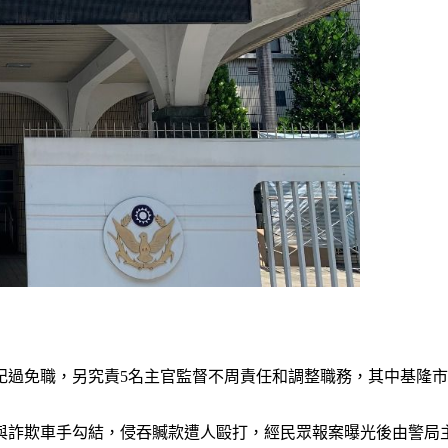
記過免職，另究責5名主官監督不周責任和調整職務，其中基隆
與詐欺車手勾結，侵吞贓款遭人毆打，經民眾報案曝光後由警局主