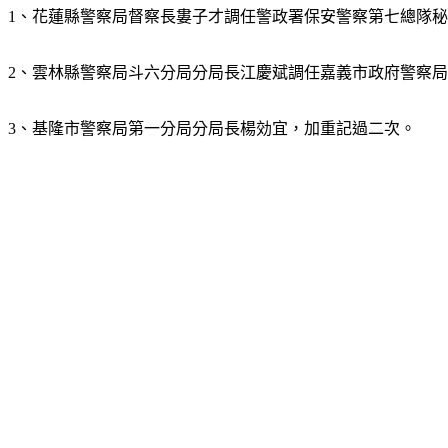
1、花蓮縣警察局督察長婁子才調任警政署保安警察第七總隊
2、雲林縣警察局斗六分局分局長江慶斌調任嘉義市政府警察
3、基隆市警察局第一分局分局長楊効宜，加重記過二次。