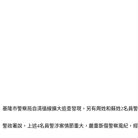
基隆市警察局自清循線擴大追查發現，另有周姓和蘇姓2名員
警政署說，上述4名員警涉案情節重大，嚴重斲傷警察風紀，