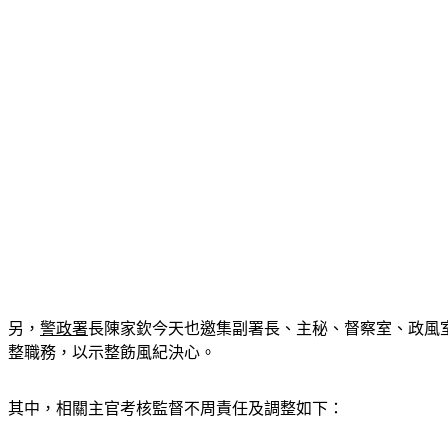
另，
警政署
長陳家欽今天也邀集副署長、主秘、督察室、政風
整職務，以示整飭風紀決心。
其中，相關主官考核監督不周責任及調整如下：