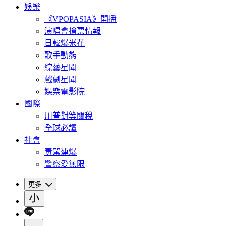
娛樂
《VPOPASIA》開播
演唱會搶票情報
日韓爆米花
歌手動態
綜藝星聞
戲劇星聞
娛樂電影院
國際
川普對等關稅
全球必讀
社會
毒駕連爆
警察愛無限
更多