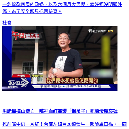
一名懷孕四周的孕婦，以及六個月大男嬰，幸好都沒明顯外
傷，為了安全起見送醫檢查。
社會
男詭異撞山慘亡 嘴裡血紅塞爆「倒吊子」死前淒厲哀號
死前嘴中仍一片紅！台南左鎮台20線發生一起詭異車禍，一輛