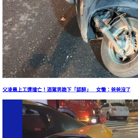
父凌晨上工遭撞亡！酒駕男跪下「認醉」 女慟：爸爸沒了