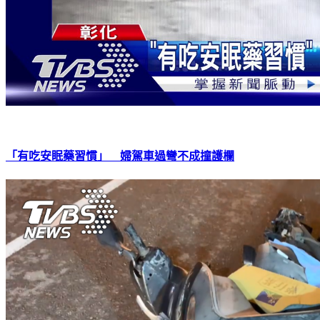
「有吃安眠藥習慣」 婦駕車過彎不成撞護欄