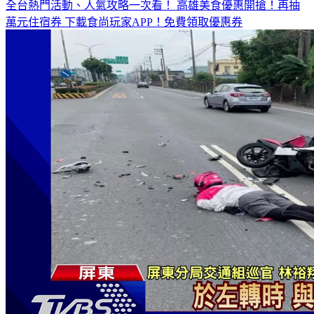
全台熱門活動、人氣攻略一次看！
高雄美食優惠開搶！再抽
萬元住宿券
下載食尚玩家APP！免費領取優惠券