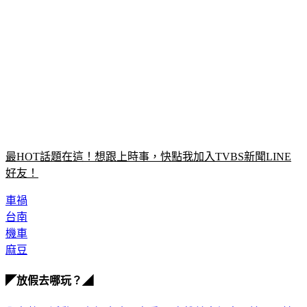
最HOT話題在這！想跟上時事，快點我加入TVBS新聞LINE
好友！
車禍
台南
機車
麻豆
◤放假去哪玩？◢