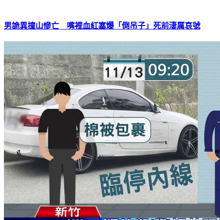
男詭異撞山慘亡 嘴裡血紅塞爆「倒吊子」死前淒厲哀號