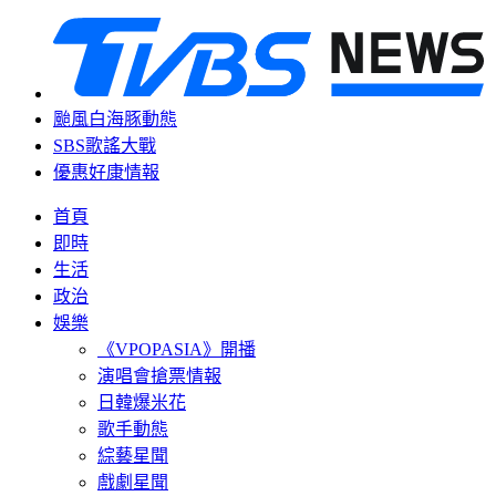
颱風白海豚動態
SBS歌謠大戰
優惠好康情報
首頁
即時
生活
政治
娛樂
《VPOPASIA》開播
演唱會搶票情報
日韓爆米花
歌手動態
綜藝星聞
戲劇星聞