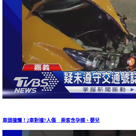
車頭撞爛！2車對撞7人傷 乘客含孕婦、嬰兒