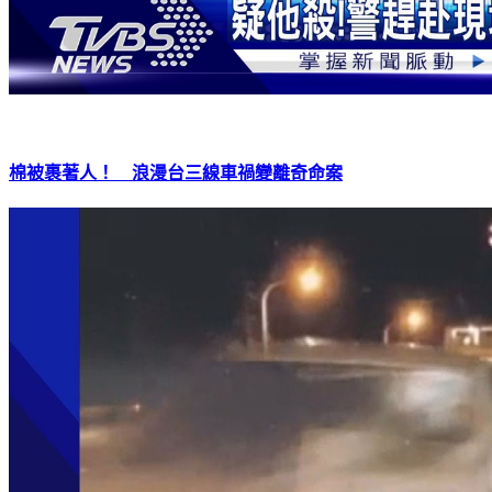
棉被裹著人！ 浪漫台三線車禍變離奇命案