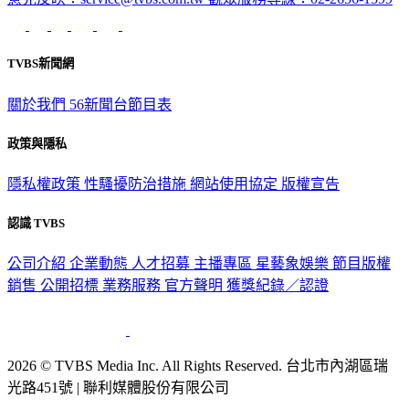
TVBS新聞網
關於我們
56新聞台節目表
政策與隱私
隱私權政策
性騷擾防治措施
網站使用協定
版權宣告
認識 TVBS
公司介紹
企業動態
人才招募
主播專區
星藝象娛樂
節目版權
銷售
公開招標
業務服務
官方聲明
獲獎紀錄／認證
2026 © TVBS Media Inc. All Rights Reserved. 台北市內湖區瑞
光路451號 | 聯利媒體股份有限公司