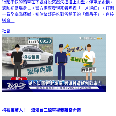
行駛不快的轎車在下坡路段突然失控撞上山壁，僅車頭毀損，
駕駛卻當場身亡。警方調查發現死者嘴裡「一片通紅」，打開
一看全塞滿檳榔，初估懷疑是吃到俗稱王的「倒吊子」，直接
送命。
社會
棉被裹著人！ 浪漫台三線車禍變離奇命案