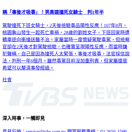
稱「事後才吸毒」！男高速撞死女騎士 判1年半
駕駛撞死下班女騎士，2天後檢驗毒品陽性反應！107年8月，
桃園龜山發生一起死亡車禍，28歲的劉姓女子，下班回家時遭
轎車逆向衝撞送醫不治。家屬當時一度懷疑駕駛毒駕，但檢察
官卻在2天後才對駕駛檢驗，也確實呈現陽性反應，而當時嫌
犯聲稱，自己是因為撞死人太緊張，事後才吸毒，法官採信說
法，判刑一年6個月。雖然毒駕目前沒加重刑責，但家屬還是
希望可以釐清事發經過。
社會
深入時事，一觸即見
意見反映：service@tvbs.com.tw
觀眾服務專線：02-2656-1599