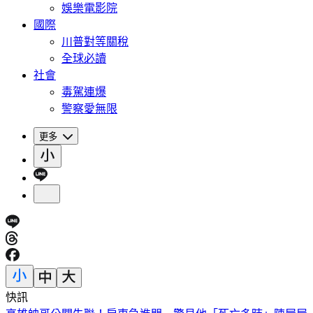
娛樂電影院
國際
川普對等關稅
全球必讀
社會
毒駕連爆
警察愛無限
更多
快訊