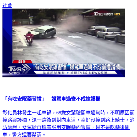
社會
「有吃安眠藥習慣」 婦駕車過彎不成撞護欄
彰化員林發生一起車禍，68歲女駕駛開車過彎時，不明原因衝
撞路邊護欄，還一路衝到對向車道，幸好沒撞到路上騎士，消
防隊說，女駕駛自稱有服用安眠藥的習慣，是不是吃藥後開
車，警方還要釐清。