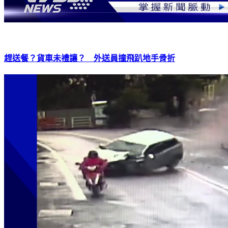
趕送餐？貨車未禮讓？ 外送員撞飛趴地手骨折