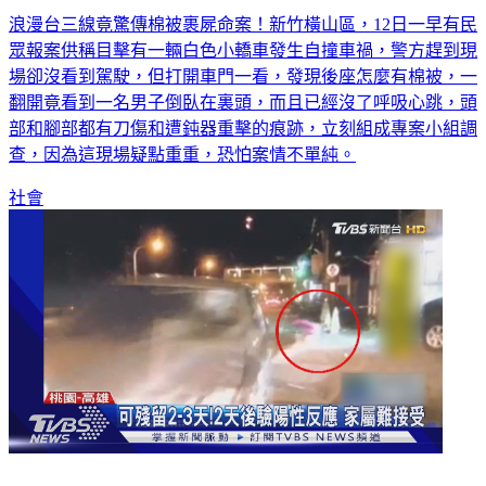
浪漫台三線竟驚傳棉被裹屍命案！新竹橫山區，12日一早有民
眾報案供稱目擊有一輛白色小轎車發生自撞車禍，警方趕到現
場卻沒看到駕駛，但打開車門一看，發現後座怎麼有棉被，一
翻開竟看到一名男子倒臥在裏頭，而且已經沒了呼吸心跳，頭
部和腳部都有刀傷和遭鈍器重擊的痕跡，立刻組成專案小組調
查，因為這現場疑點重重，恐怕案情不單純。
社會