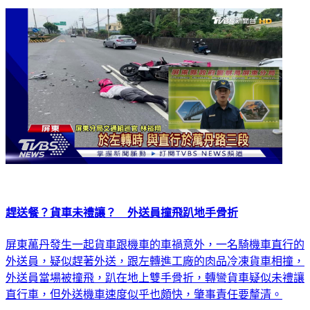
趕送餐？貨車未禮讓？ 外送員撞飛趴地手骨折
屏東萬丹發生一起貨車跟機車的車禍意外，一名騎機車直行的
外送員，疑似趕著外送，跟左轉進工廠的肉品冷凍貨車相撞，
外送員當場被撞飛，趴在地上雙手骨折，轉彎貨車疑似未禮讓
直行車，但外送機車速度似乎也頗快，肇事責任要釐清。