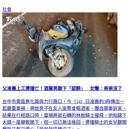
社會
父凌晨上工遭撞亡！酒駕男跪下「認醉」 女慟：爸爸沒了
台中市東區進化路與力行路口，今（14）日凌晨約3時傳出一
起嚴重車禍，周姓男子在友人家聚會喝酒後，獨自開車返家，
結果在行經路口時，當場將欲右轉的林姓騎士撞飛，他知鑄下
大錯一度腿軟跪下，但一切已無法挽回，遭撞騎士的女兒聽聞