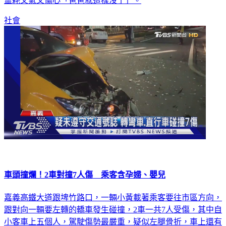
噩耗又氣又傷心「爸爸就這樣沒了」。
社會
車頭撞爛！2車對撞7人傷 乘客含孕婦、嬰兒
嘉義高鐵大道跟埤竹路口，一輛小黃載著乘客要往市區方向，
跟對向一輛要左轉的轎車發生碰撞，2車一共7人受傷，其中自
小客車上五個人，駕駛傷勢最嚴重，疑似左腿骨折，車上還有