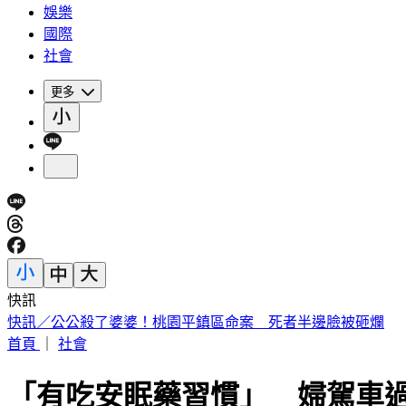
娛樂
國際
社會
更多
快訊
《花蓮好FUN》YOYO家族互動秀 每週六日花蓮鯉魚潭演出
首頁
｜
社會
「有吃安眠藥習慣」 婦駕車