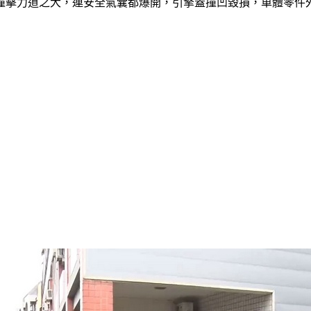
撞擊力道之大，連安全氣囊都爆開，引擎蓋撞凹毀損，車體零件