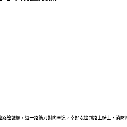
衝撞路邊護欄，還一路衝到對向車道，幸好沒撞到路上騎士，消防