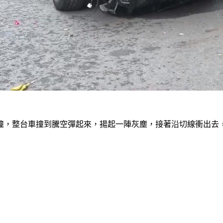
撞，整台車撞到騰空彈起來，揚起一陣灰塵，接著沿切線衝出去