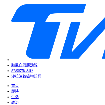
颱風白海豚動態
SBS歌謠大戰
沙拉油致癌物超標
首頁
即時
生活
政治