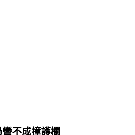
過彎不成撞護欄