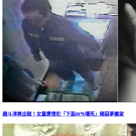
趙斗淳將出獄！女童遭侵犯「下面80％壞死」頻惡夢搬家