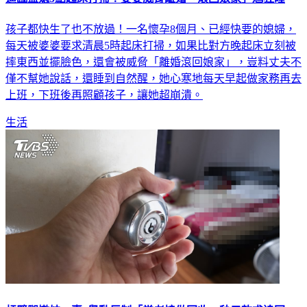
逼臨盆媳5點起床打掃！婆婆威脅離婚「滾回娘家」尪狂睡
孩子都快生了也不放過！一名懷孕8個月、已經快要的媳婦，
每天被婆婆要求清晨5時起床打掃，如果比對方晚起床立刻被
摔東西並擺臉色，還會被威脅「離婚滾回娘家」，豈料丈夫不
僅不幫她說話，還睡到自然醒，她心寒地每天早起做家務再去
上班，下班後再照顧孩子，讓她超崩潰。
生活