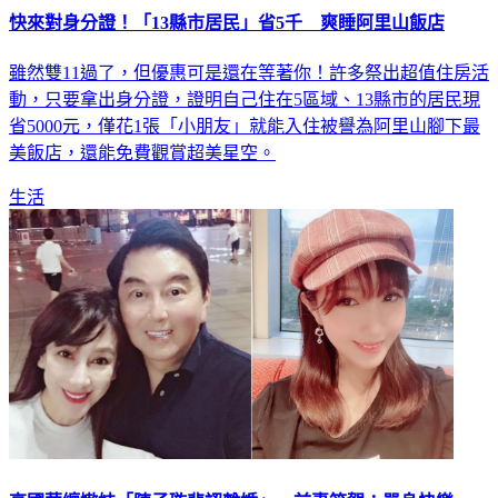
快來對身分證！「13縣市居民」省5千 爽睡阿里山飯店
雖然雙11過了，但優惠可是還在等著你！許多祭出超值住房活
動，只要拿出身分證，證明自己住在5區域、13縣市的居民現
省5000元，僅花1張「小朋友」就能入住被譽為阿里山腳下最
美飯店，還能免費觀賞超美星空。
生活