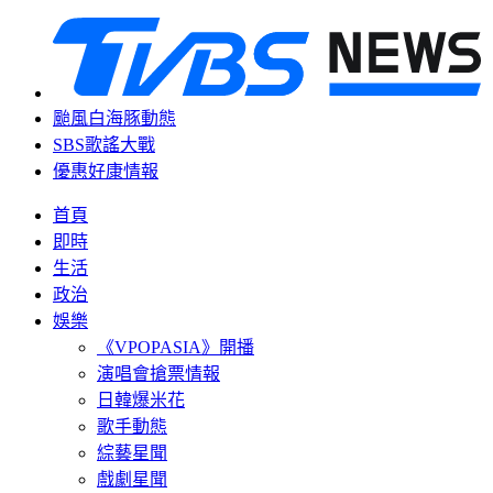
颱風白海豚動態
SBS歌謠大戰
優惠好康情報
首頁
即時
生活
政治
娛樂
《VPOPASIA》開播
演唱會搶票情報
日韓爆米花
歌手動態
綜藝星聞
戲劇星聞