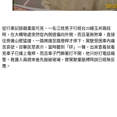
從行車記錄器畫面可見，一名江姓男子行經台20線玉井路段
時，在大轉彎處突然從內側道偏向外側，而且毫無煞車，直接
往旁邊山壁猛撞，一路擦撞至路燈桿才停下，駕駛受困車內痛
苦哀號。目擊民眾表示，當時聽到「砰」一聲，出來查看就看
見車子已撞上電桿，而且車子門鎖著打不開，他只好打電話報
警，救護人員趕來後先敲破玻璃，替駕駛量脈搏時說已經無反
應。