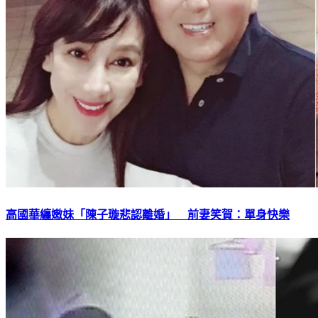
高國華纏嫩妹「陳子璇悲認離婚」 前妻笑賀：單身快樂