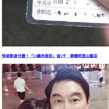
快來對身分證！「13縣市居民」省5千 爽睡阿里山飯店