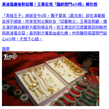
高凌風最後對話曝！王偉忠洩「臨終閉門4小時」解仇恨
「青蛙王子」病逝至今6年，獨子寶弟（葛兆恩）卻在演藝圈
走得不順遂，所幸受到父親好友「綜藝教父」王偉忠照顧，連
主演的舞台劇對方都到場支持。但王偉忠近日透露曾因倪敏然
與高凌風交惡，直到對方罹患血癌化療，他到醫院探望閉門談
心4小時，才放下心結。
娛樂