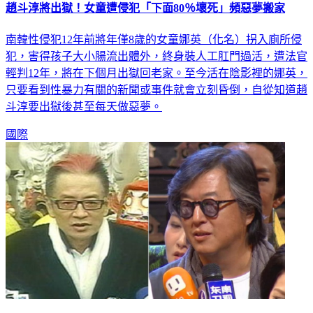
趙斗淳將出獄！女童遭侵犯「下面80％壞死」頻惡夢搬家
南韓性侵犯12年前將年僅8歲的女童娜英（化名）拐入廁所侵
犯，害得孩子大小腸流出體外，終身裝人工肛門過活，遭法官
輕判12年，將在下個月出獄回老家。至今活在陰影裡的娜英，
只要看到性暴力有關的新聞或事件就會立刻昏倒，自從知道趙
斗淳要出獄後甚至每天做惡夢。
國際