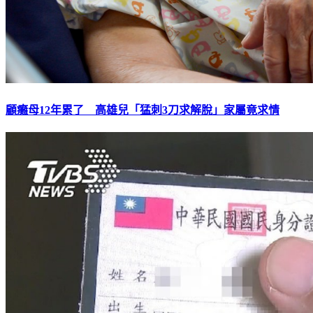
顧癱母12年累了 高雄兒「猛刺3刀求解脫」家屬竟求情