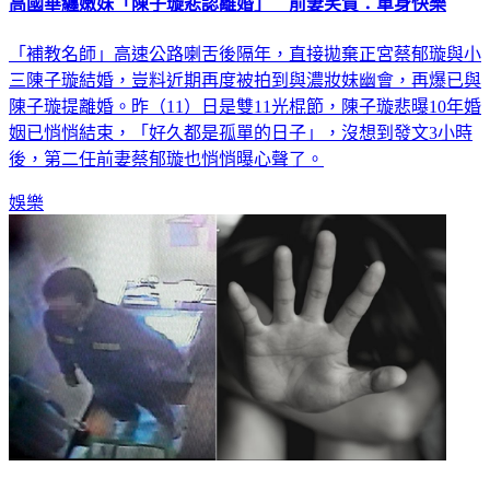
高國華纏嫩妹「陳子璇悲認離婚」 前妻笑賀：單身快樂
「補教名師」高速公路喇舌後隔年，直接拋棄正宮蔡郁璇與小
三陳子璇結婚，豈料近期再度被拍到與濃妝妹幽會，再爆已與
陳子璇提離婚。昨（11）日是雙11光棍節，陳子璇悲曝10年婚
姻已悄悄結束，「好久都是孤單的日子」，沒想到發文3小時
後，第二任前妻蔡郁璇也悄悄曝心聲了。
娛樂