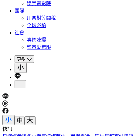
娛樂電影院
國際
川普對等關稅
全球必讀
社會
毒駕連爆
警察愛無限
更多
快訊