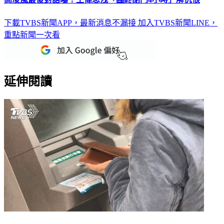
高凌風最後對話曝！王偉忠洩「臨終閉門4小時」解仇恨
下載TVBS新聞APP，最新消息不漏接
加入TVBS新聞LINE，
重點新聞一次看
延伸閱讀