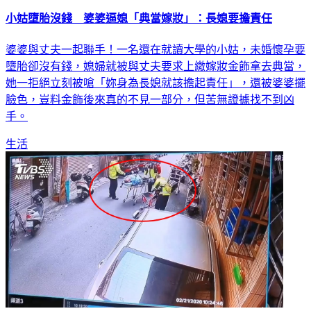
小姑墮胎沒錢 婆婆逼媳「典當嫁妝」：長媳要擔責任
婆婆與丈夫一起聯手！一名還在就讀大學的小姑，未婚懷孕要
墮胎卻沒有錢，媳婦就被與丈夫要求上繳嫁妝金飾拿去典當，
她一拒絕立刻被嗆「妳身為長媳就該擔起責任」，還被婆婆擺
臉色，豈料金飾後來真的不見一部分，但苦無證據找不到凶
手。
生活