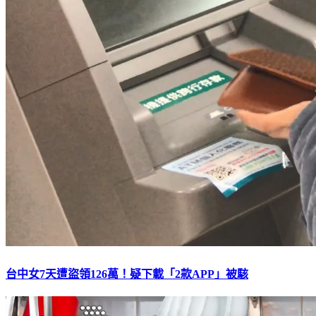
台中女7天遭盜領126萬！疑下載「2款APP」被駭