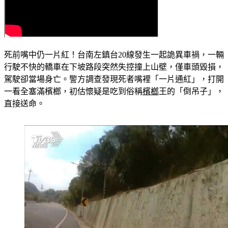
死前嘴中仍一片紅！台南左鎮台20線發生一起詭異車禍，一輛
行駛不快的轎車在下坡路段突然失控撞上山壁，僅車頭毀損，
駕駛卻當場身亡。警方調查發現死者嘴裡「一片通紅」，打開
一看全塞滿檳榔，初估懷疑是吃到俗稱
檳榔
王的「倒吊子」，
直接送命。