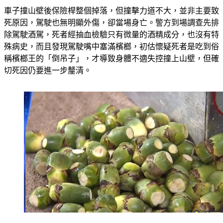
車子撞山壁後保險桿整個掉落，但撞擊力道不大，並非主要致
死原因，駕駛也無明顯外傷，卻當場身亡。警方到場調查先排
除駕駛酒駕，死者經抽血檢驗只有微量的酒精成分，也沒有特
殊病史，而且發現駕駛嘴中塞滿檳榔，初估懷疑死者是吃到俗
稱檳榔王的「倒吊子」，才導致身體不適失控撞上山壁，但確
切死因仍要進一步釐清。