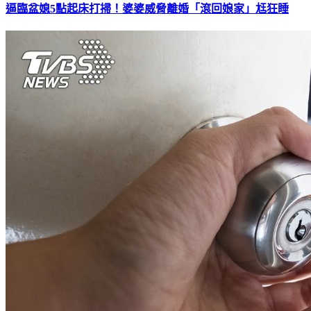
逼臨盆媳5點起床打掃！婆婆威脅離婚「滾回娘家」尪狂睡