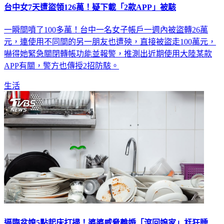
台中女7天遭盜領126萬！疑下載「2款APP」被駭
一瞬間噴了100多萬！台中一名女子帳戶一週內被盜轉26萬
元，連使用不同間的另一朋友也遭殃，直接被盜走100萬元，
嚇得她緊急關閉轉帳功能並報警，推測出近期使用大陸某款
APP有關，警方也傳授2招防駭。
生活