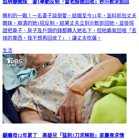
尪劈腿嫩妹 妻1舉動反制「當老娘做回收」秒示軟求追回
勝利的一戰！一名妻子談戀愛、結婚至今11年，豈料抓包丈夫
嫩妹，崩潰的她1招反制，結果丈夫立刻示軟追回她，並掛保
證把車子、房子及戶頭的錢都轉入她名下，但她霸氣回嗆「丟
掉的東西，我不想再回收了」，讓丈夫吃癟。
生活