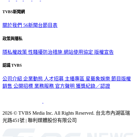
TVBS新聞網
關於我們
56新聞台節目表
政策與隱私
隱私權政策
性騷擾防治措施
網站使用協定
版權宣告
認識 TVBS
公司介紹
企業動態
人才招募
主播專區
星藝象娛樂
節目版權
銷售
公開招標
業務服務
官方聲明
獲獎紀錄／認證
2026 © TVBS Media Inc. All Rights Reserved. 台北市內湖區瑞
光路451號 | 聯利媒體股份有限公司