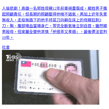
顧癱母12年累了 高雄兒「猛刺3刀求解脫」家屬竟求情
人倫悲劇！高雄一名郭姓母親12年前車禍重傷成，楊姓男子擔
起照顧責任，但長期的照顧壓得他喘不過氣，再加上近年失業
無收入，走投無路下的他手持菜刀向躺在床上的母親狂刺3
刀，胸、腹部噴血當場身亡，等完全斷氣後立刻自首。雖然楊
男殺母，但家屬全替他求情「他很乖又孝順」，最後遭法官判
10年。
社會