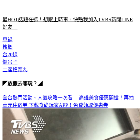
最HOT話題在這！想跟上時事，快點我加入TVBS新聞LINE
好友！
車禍
檳榔
台20線
倒吊子
土產搖頭丸
◤放假去哪玩？◢
全台熱門活動、人氣攻略一次看！
高雄美食優惠開搶！再抽
萬元住宿券
下載食尚玩家APP！免費領取優惠券