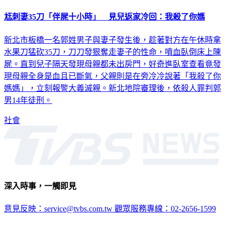
尪刺妻35刀「伴屍十小時」 見兒返家冷回：我殺了你媽
新北市板橋一名郭姓男子與妻子發生後，趁著對方在午休時拿
水果刀猛砍35刀，刀刀發狠奪走妻子的性命，噴血臥倒床上陳
屍。直到兒子隔天發現母親都未出房門，好奇進臥室查看竟發
現母親全身是血且已斷氣，父親則是在旁冷冷說著「我殺了你
媽媽」，立刻報警大義滅親。新北地院審理後，依殺人罪判郭
男14年徒刑。
社會
深入時事，一觸即見
意見反映：service@tvbs.com.tw
觀眾服務專線：02-2656-1599