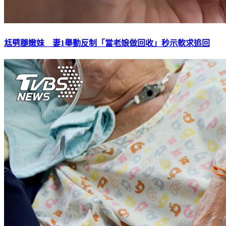
尪劈腿嫩妹 妻1舉動反制「當老娘做回收」秒示軟求追回