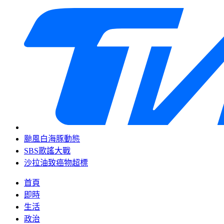
颱風白海豚動態
SBS歌謠大戰
沙拉油致癌物超標
首頁
即時
生活
政治