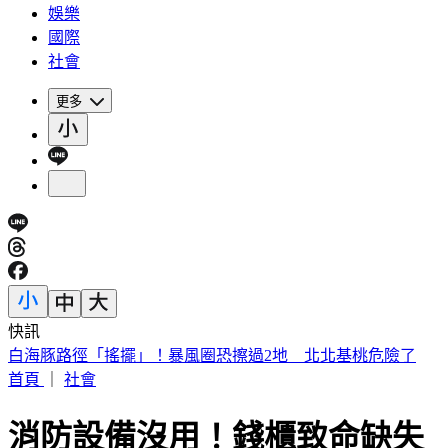
娛樂
國際
社會
更多
快訊
百萬直播網紅「肥大叔」驚傳離世！享年46歲 粉專證實噩耗
首頁
｜
社會
消防設備沒用！錢櫃致命缺失