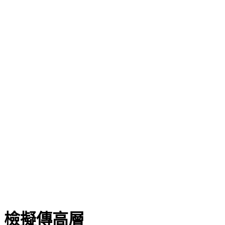
 檢擬傳高層