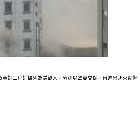
及黃姓工程師被列為嫌疑人，分別以25萬交保，曾進出起火點儲