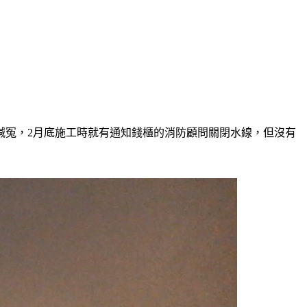
喊冤，2月底施工時就有通知錢櫃的消防顧問關閉水線，但沒有