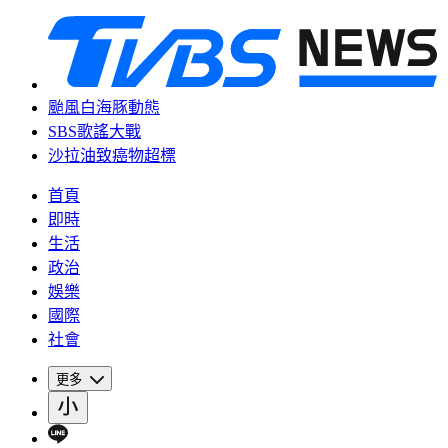
颱風白海豚動態
SBS歌謠大戰
沙拉油致癌物超標
首頁
即時
生活
政治
娛樂
國際
社會
更多