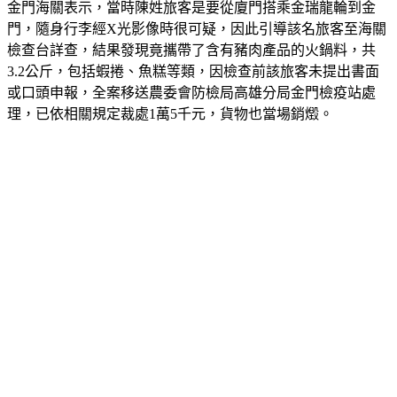
金門海關表示，當時陳姓旅客是要從廈門搭乘金瑞龍輪到金
門，隨身行李經X光影像時很可疑，因此引導該名旅客至海關
檢查台詳查，結果發現竟攜帶了含有豬肉產品的火鍋料，共
3.2公斤，包括蝦捲、魚糕等類，因檢查前該旅客未提出書面
或口頭申報，全案移送農委會防檢局高雄分局金門檢疫站處
理，已依相關規定裁處1萬5千元，貨物也當場銷燬。