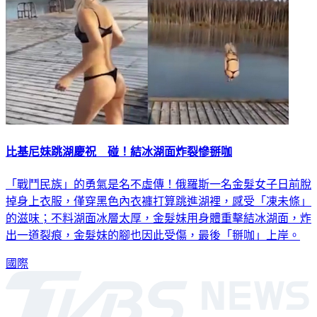
比基尼妹跳湖慶祝 碰！結冰湖面炸裂慘掰咖
「戰鬥民族」的勇氣是名不虛傳！俄羅斯一名金髮女子日前脫
掉身上衣服，僅穿黑色內衣褲打算跳進湖裡，感受「凍未條」
的滋味；不料湖面冰層太厚，金髮妹用身體重擊結冰湖面，炸
出一道裂痕，金髮妹的腳也因此受傷，最後「掰咖」上岸。
國際