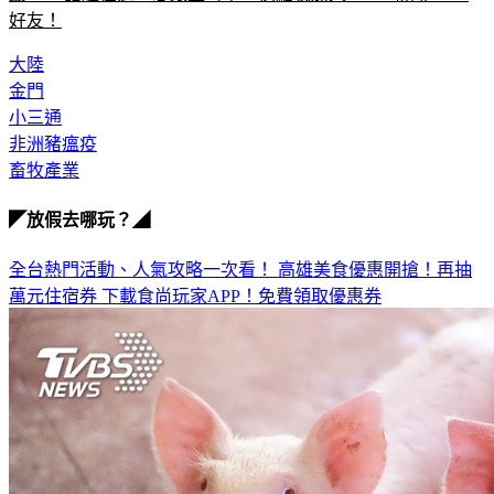
好友！
大陸
金門
小三通
非洲豬瘟疫
畜牧產業
◤放假去哪玩？◢
全台熱門活動、人氣攻略一次看！
高雄美食優惠開搶！再抽
萬元住宿券
下載食尚玩家APP！免費領取優惠券