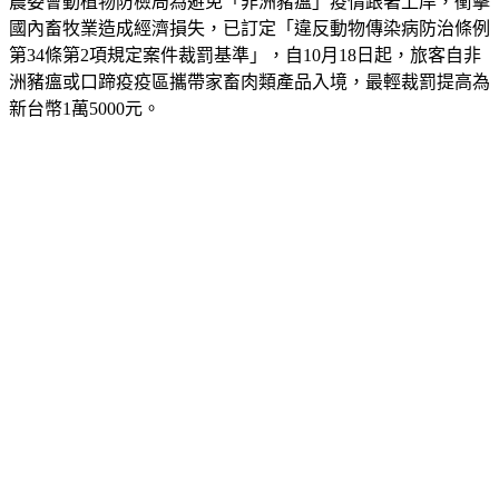
農委會動植物防檢局為避免「非洲豬瘟」疫情跟著上岸，衝擊
國內畜牧業造成經濟損失，已訂定「違反動物傳染病防治條例
第34條第2項規定案件裁罰基準」，自10月18日起，旅客自非
洲豬瘟或口蹄疫疫區攜帶家畜肉類產品入境，最輕裁罰提高為
新台幣1萬5000元。