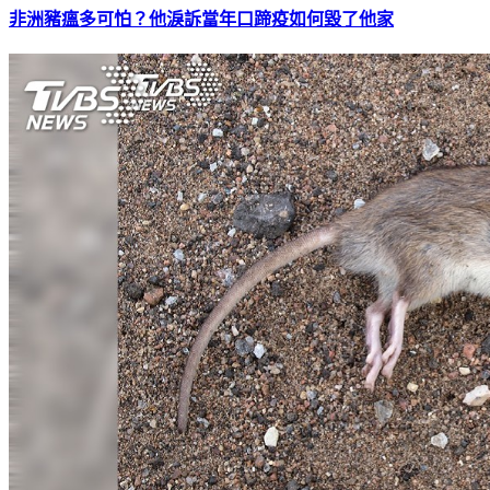
非洲豬瘟多可怕？他淚訴當年口蹄疫如何毀了他家