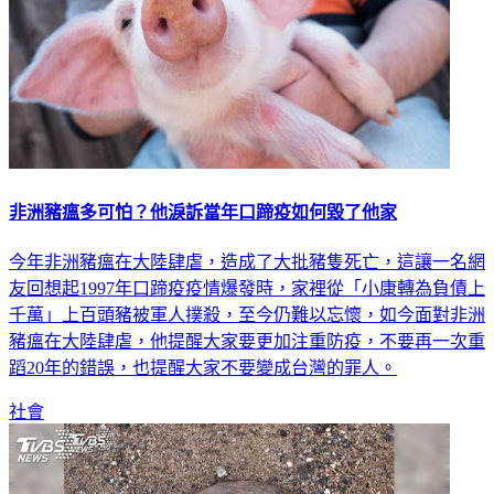
非洲豬瘟多可怕？他淚訴當年口蹄疫如何毀了他家
今年非洲豬瘟在大陸肆虐，造成了大批豬隻死亡，這讓一名網
友回想起1997年口蹄疫疫情爆發時，家裡從「小康轉為負債上
千萬」上百頭豬被軍人撲殺，至今仍難以忘懷，如今面對非洲
豬瘟在大陸肆虐，他提醒大家要更加注重防疫，不要再一次重
蹈20年的錯誤，也提醒大家不要變成台灣的罪人。
社會