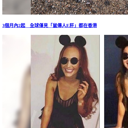
3個月內2起 全球僅見「鼠傳人E肝」都在香港