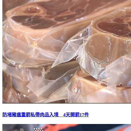
防堵豬瘟重罰私帶肉品入境 4天開罰17件