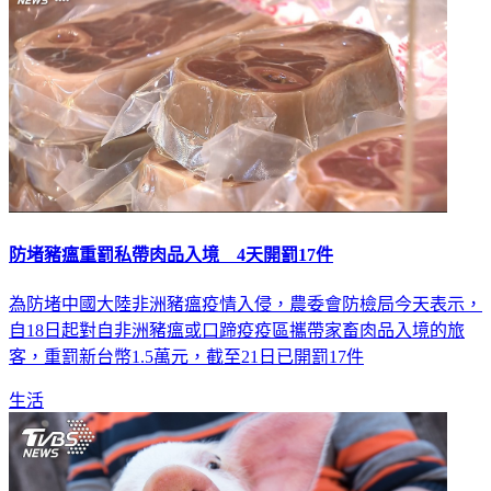
防堵豬瘟重罰私帶肉品入境 4天開罰17件
為防堵中國大陸非洲豬瘟疫情入侵，農委會防檢局今天表示，
自18日起對自非洲豬瘟或口蹄疫疫區攜帶家畜肉品入境的旅
客，重罰新台幣1.5萬元，截至21日已開罰17件
生活