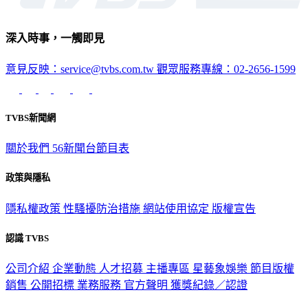
深入時事，一觸即見
意見反映：service@tvbs.com.tw
觀眾服務專線：02-2656-1599
TVBS新聞網
關於我們
56新聞台節目表
政策與隱私
隱私權政策
性騷擾防治措施
網站使用協定
版權宣告
認識 TVBS
公司介紹
企業動態
人才招募
主播專區
星藝象娛樂
節目版權
銷售
公開招標
業務服務
官方聲明
獲獎紀錄／認證