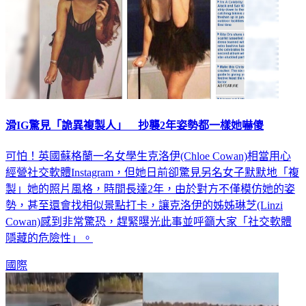
滑IG驚見「詭異複製人」 抄襲2年姿勢都一樣她嚇傻
可怕！英國蘇格蘭一名女學生克洛伊(Chloe Cowan)相當用心
經營社交軟體Instagram，但她日前卻驚見另名女子默默地「複
製」她的照片風格，時間長達2年，由於對方不僅模仿她的姿
勢，甚至還會找相似景點打卡，讓克洛伊的姊姊琳芝(Linzi
Cowan)感到非常驚恐，趕緊曝光此事並呼籲大家「社交軟體
隱藏的危險性」。
國際