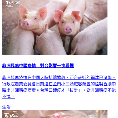
非洲豬瘟中國疫情 對台影響一次看懂
非洲豬瘟疫情在中國大陸持續擴散，距台較近的福建已淪陷。
行政院農業委員會日前還在金門小三通旅客棄置的陸製香腸中
驗出非洲豬瘟病毒。台灣口蹄疫才「拔針」，對非洲豬瘟不能
不慎。
生活