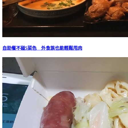
自助餐不碰5菜色 外食族也能輕鬆甩肉