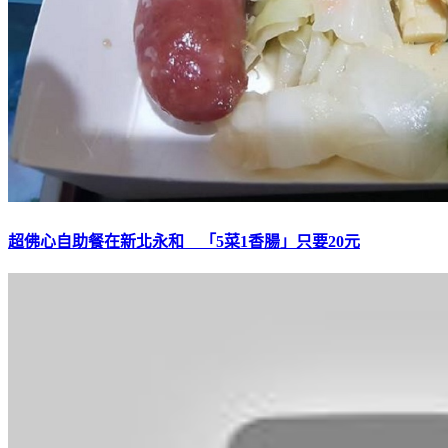
超佛心自助餐在新北永和 「5菜1香腸」只要20元