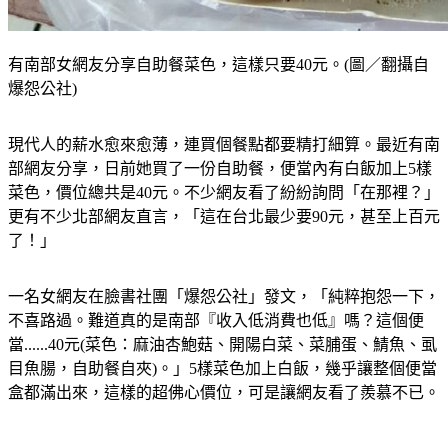
有南部女網友分享自助餐菜色，這樣只要40元。(圖／翻攝自
爆怨公社)
現代人的薪水愈來愈薄，連買個餐點都要精打細算。
最近有南
部網友分享，日前她買了一份自助餐，便當內有白飯加上5樣
菜色，價位總共是40元。
不少網友看了紛紛詢問「在那裡？」
更有不少北部網友直言，「這在台北最少要90元，甚至上百元
了！」
一名女網友在臉書社團「爆怨公社」發文，
「純粹抱怨一下，
不喜路過。難道真的是南部『收入低消費也低』嗎？這個便
當......40元(菜色：麻油杏鮑菇、開陽白菜、菜脯蛋、鯖魚、虱
目魚腸，自助餐自夾)。」
5樣菜色加上白飯，幾乎讓整個便當
盒都滿出來，這樣的超佛心價位，可是讓網友看了羨慕不已。