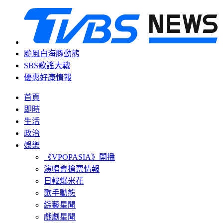
颱風白海豚動態
SBS歌謠大戰
優惠好康情報
首頁
即時
生活
政治
娛樂
《VPOPASIA》開播
演唱會搶票情報
日韓爆米花
歌手動態
綜藝星聞
戲劇星聞