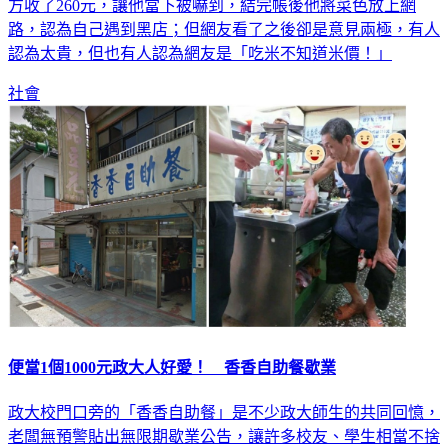
方收了260元，讓他當下被嚇到，結完帳後他將菜色放上網
路，認為自己遇到黑店；但網友看了之後卻是意見兩極，有人
認為太貴，但也有人認為網友是「吃米不知道米價！」
社會
便當1個1000元政大人好愛！ 香香自助餐歇業
政大校門口旁的「香香自助餐」是不少政大師生的共同回憶，
老闆無預警貼出無限期歇業公告，讓許多校友、學生相當不捨