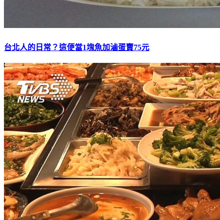
台北人的日常？這便當1塊魚加滷蛋賣75元