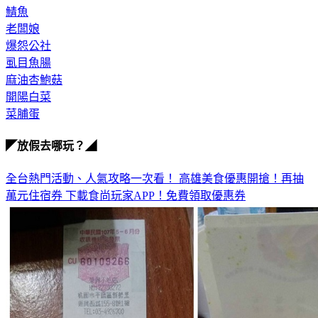
鯖魚
老闆娘
爆怨公社
虱目魚腸
麻油杏鮑菇
開陽白菜
菜脯蛋
◤放假去哪玩？◢
全台熱門活動、人氣攻略一次看！
高雄美食優惠開搶！再抽
萬元住宿券
下載食尚玩家APP！免費領取優惠券