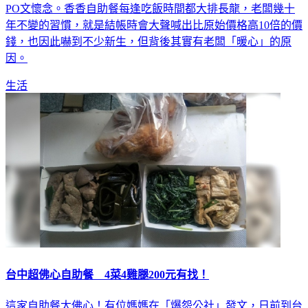
PO文懷念。香香自助餐每逢吃飯時間都大排長龍，老闆幾十
年不變的習慣，就是結帳時會大聲喊出比原始價格高10倍的價
錢，也因此嚇到不少新生，但背後其實有老闆「暖心」的原
因。
生活
台中超佛心自助餐 4菜4雞腿200元有找！
這家自助餐太佛心！有位媽媽在「爆怨公社」發文，日前到台