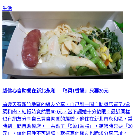
生活
超佛心自助餐在新北永和 「5菜1香腸」只要20元
前幾天有新竹地區的網友分享，自己到一間自助餐店買了2盒
菜和肉，結帳時竟然要600元，當下讓她十分傻眼。最近同樣
也有網友分享自己買自助餐的經驗，他住在新北市永和區，當
時到一間自助餐店，一共點了「5菜1香腸」，結帳時只要「20
元」，讓他直呼不可思議，就連其他網友也跪求分享店址。