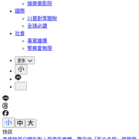
娛樂電影院
國際
川普對等關稅
全球必讀
社會
毒駕連爆
警察愛無限
更多
快訊