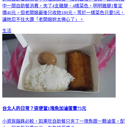
中一間自助餐消費，夾了4支雞腿、4樣菜色，明明雞腿1隻定
價40元，但老闆娘最後只收她180元，等於一樣菜色只要5元，
讓她忍不住大讚「老闆娘妳太佛心了」。
生活
台北人的日常？這便當1塊魚加滷蛋賣75元
小資族錙銖必較，如果吃自助餐只夾了一塊魚跟一顆滷蛋，配