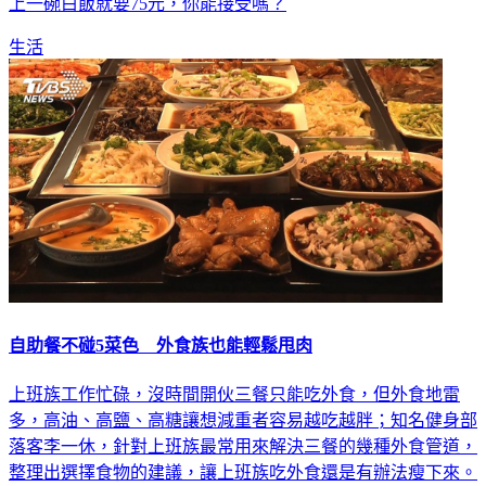
上一碗白飯就要75元，你能接受嗎？
生活
自助餐不碰5菜色 外食族也能輕鬆甩肉
上班族工作忙碌，沒時間開伙三餐只能吃外食，但外食地雷
多，高油、高鹽、高糖讓想減重者容易越吃越胖；知名健身部
落客李一休，針對上班族最常用來解決三餐的幾種外食管道，
整理出選擇食物的建議，讓上班族吃外食還是有辦法瘦下來。