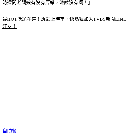
時還問老闆娘有沒有算錯，她說沒有啊！」
最HOT話題在這！想跟上時事，快點我加入TVBS新聞LINE
好友！
自助餐