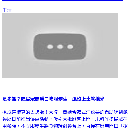
生活
是多餓？陸民眾廚房口堵服務生 還沒上桌就搶光
搶成這樣真的太誇張！大陸一間結合韓式汗蒸幕的自助吃到飽
餐廳日前推出優惠活動，吸引大批顧客上門，未料許多民眾在
用餐時，不等服務生將食物端到餐台上，直接在廚房門口「搶