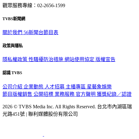
觀眾服務專線：02-2656-1599
TVBS新聞網
關於我們
56新聞台節目表
政策與隱私
隱私權政策
性騷擾防治措施
網站使用協定
版權宣告
認識 TVBS
公司介紹
企業動態
人才招募
主播專區
星藝象娛樂
節目版權銷售
公開招標
業務服務
官方聲明
獲獎紀錄／認證
2026 © TVBS Media Inc. All Rights Reserved. 台北市內湖區瑞
光路451號 | 聯利媒體股份有限公司