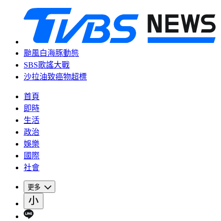
颱風白海豚動態
SBS歌謠大戰
沙拉油致癌物超標
首頁
即時
生活
政治
娛樂
國際
社會
更多