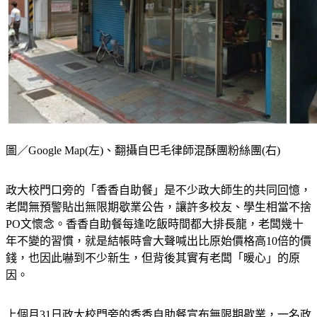
圖／Google Map(左)、翻攝自巴毛律師混酥團粉絲團(右)
政大校門口旁的「香香自助餐」是不少政大師生的共同回憶，
老闆無預警貼出無限期歇業公告，讓許多校友、學生相當不捨
PO文懷念。香香自助餐每逢吃飯時間都大排長龍，老闆幾十
年不變的習慣，就是結帳時會大聲喊出比原始價格高10倍的價
錢，也因此嚇到不少新生，但背後其實有老闆「暖心」的原
因。
上個月31日政大校門旁的香香自助餐宣布無限期歇業，一名政