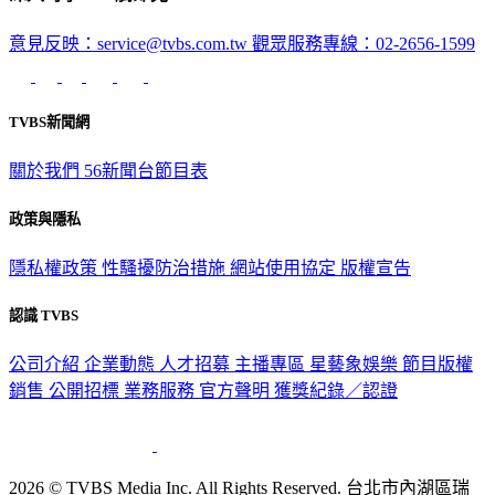
意見反映：service@tvbs.com.tw
觀眾服務專線：02-2656-1599
TVBS新聞網
關於我們
56新聞台節目表
政策與隱私
隱私權政策
性騷擾防治措施
網站使用協定
版權宣告
認識 TVBS
公司介紹
企業動態
人才招募
主播專區
星藝象娛樂
節目版權
銷售
公開招標
業務服務
官方聲明
獲獎紀錄／認證
2026 © TVBS Media Inc. All Rights Reserved. 台北市內湖區瑞