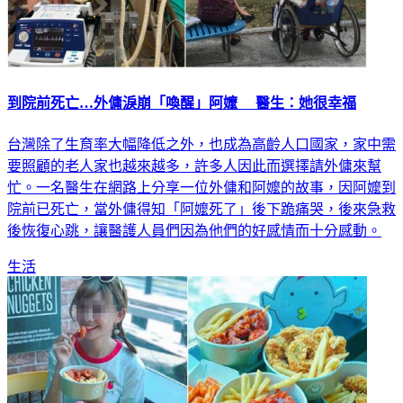
到院前死亡…外傭淚崩「喚醒」阿嬤 醫生：她很幸福
台灣除了生育率大幅降低之外，也成為高齡人口國家，家中需
要照顧的老人家也越來越多，許多人因此而選擇請外傭來幫
忙。一名醫生在網路上分享一位外傭和阿嬤的故事，因阿嬤到
院前已死亡，當外傭得知「阿嬤死了」後下跪痛哭，後來急救
後恢復心跳，讓醫護人員們因為他們的好感情而十分感動。
生活