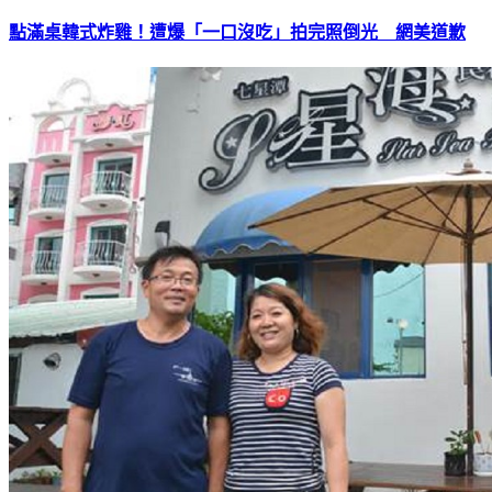
點滿桌韓式炸雞！遭爆「一口沒吃」拍完照倒光 網美道歉