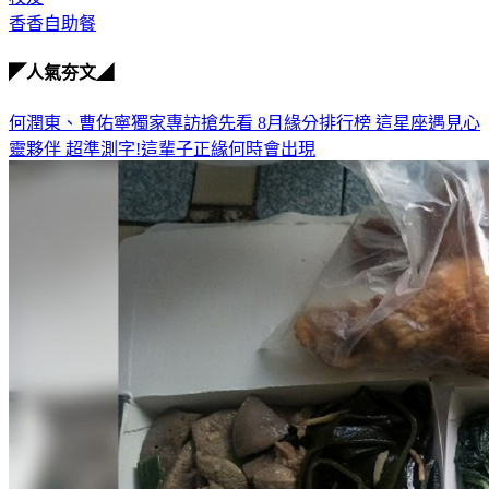
香香自助餐
◤人氣夯文◢
何潤東、曹佑寧獨家專訪搶先看
8月緣分排行榜 這星座遇見心
靈夥伴
超準測字!這輩子正緣何時會出現