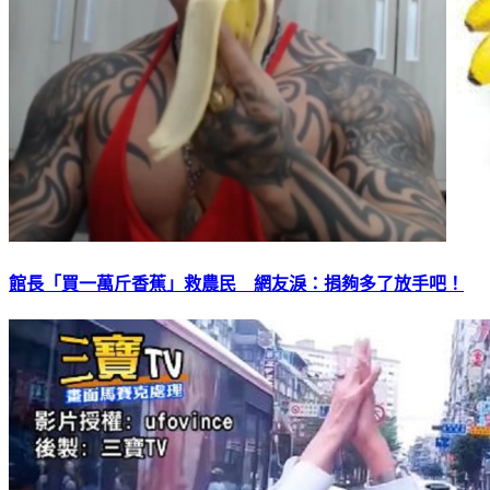
館長「買一萬斤香蕉」救農民 網友淚：捐夠多了放手吧！