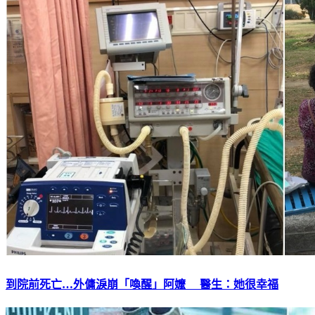
到院前死亡…外傭淚崩「喚醒」阿嬤 醫生：她很幸福