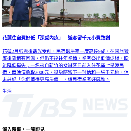
花蓮住宿費好低「深感內疚」 遊客留千元小費致謝
花蓮2月強震後觀光受創，民宿退房率一度高達9成，在國旅響
應後雖稍有回溫，但仍不達往年業績，業者祭出低價促銷，盼
能降低損失；一名來自新竹的女遊客日前入住花蓮七星潭民
宿，兩晚僅收取3000元，退房時留下一封信和一張千元鈔，信
末註記「你們值得更高房價」，讓民宿業者好感動。
生活
深入時事，一觸即見