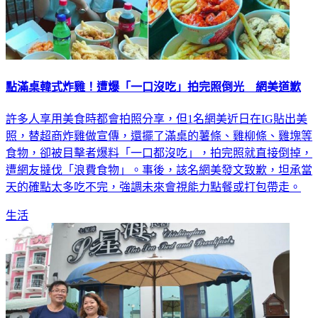
點滿桌韓式炸雞！遭爆「一口沒吃」拍完照倒光 網美道歉
許多人享用美食時都會拍照分享，但1名網美近日在IG貼出美
照，替超商炸雞做宣傳，還擺了滿桌的薯條、雞柳條、雞塊等
食物，卻被目擊者爆料「一口都沒吃」，拍完照就直接倒掉，
遭網友撻伐「浪費食物」。事後，該名網美發文致歉，坦承當
天的確點太多吃不完，強調未來會視能力點餐或打包帶走。
生活