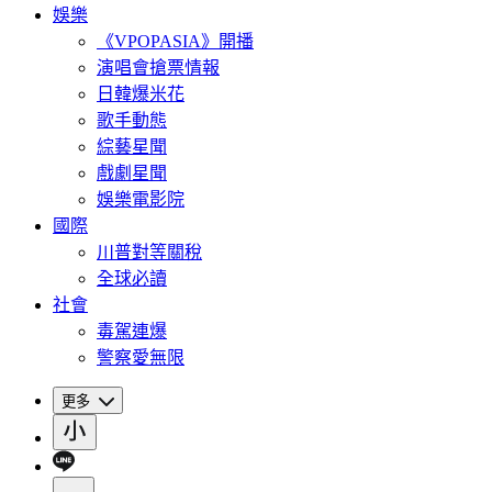
娛樂
《VPOPASIA》開播
演唱會搶票情報
日韓爆米花
歌手動態
綜藝星聞
戲劇星聞
娛樂電影院
國際
川普對等關稅
全球必讀
社會
毒駕連爆
警察愛無限
更多