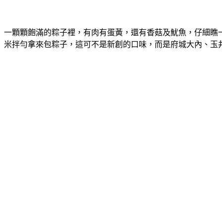
一顆顆飽滿的粽子裡，有肉有蛋黃，還有香菇及魷魚，仔細瞧
米拌勻拿來包粽子，這可不是新創的口味，而是府城大內、玉