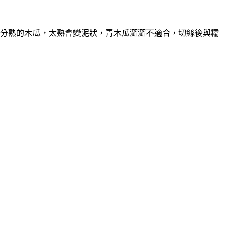
3分熟的木瓜，太熟會變泥狀，青木瓜澀澀不適合，切絲後與糯