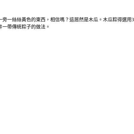
一旁一絲絲黃色的東西，相信嗎？這居然是木瓜。木瓜粽得選用
井一帶傳統粽子的做法。