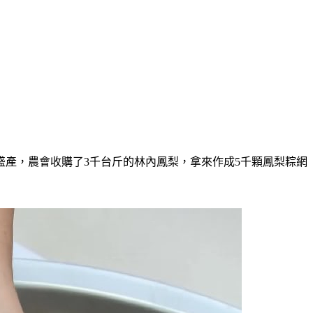
產，農會收購了3千台斤的林內鳳梨，拿來作成5千顆鳳梨粽網