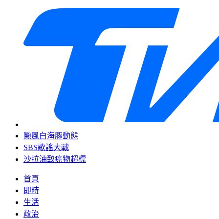
颱風白海豚動態
SBS歌謠大戰
沙拉油致癌物超標
首頁
即時
生活
政治