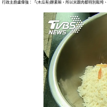
行政主廚盧偉強：「(木瓜有)酵素嘛，所以米跟肉都特別鬆垮