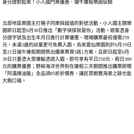
身分證對起來！小人國門票優惠、端午連假樂園促銷
北部地區樂園主打親子同樂與超值的對號活動，小人國主題樂
園即日起至6月30日推出「數字偵探就是你」活動，遊客憑身
分證字號及出生年月日進行計算優惠，現場購票最低僅需259
元，未滿3歲的幼童更可免費入園。烏來雲仙樂園則於6月19日
至21日端午連假期間祭出纜車票買5送1方案，且即日起至6月
30日只要憑大眾運輸憑證入園，即可享有平日250元、假日300
元的購票優惠；野柳海洋世界則在連假三天期間推出購票即贈
「阿滿姨油飯」全品項85折折價券，讓民眾飽覽海景之餘也能
大飽口福。