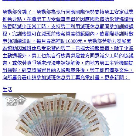
勞動部發錢了！勞動部為執行因應國際情勢支持勞工安定就業
推動要點，在職勞工與受僱事業單位因應國際情勢影響協議實
施暫時減少正常工時，支持勞工利用減班休息期間參加訓練課
程，完訓後還可在減班前後薪資差額範圍內，依實際參訓時數
申領訓練津貼，每月最高補助16300元。勞動部勞動力發展署
為協助因減班休息受影響的勞工，已擴大通報管道。除了企業
主動通報外，勞工也能自行檢具勞雇雙方同意減少工時的協議
書，或依勞資爭議處理法申請調解後，向地方勞工主管機關提
出通報。經查證屬實且納入通報案件後，勞工即可備妥文件，
向所屬分署申請參加減班休息勞工再充電計畫。更多新聞：
生活