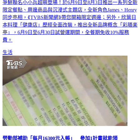
爭鮮聯名小小兵超萌登場！於6月9日至8月3日推出一系列全新
限定餐點、周邊商品與沉浸式主題店，全新角色James、Henry
同步亮相，⟪TVBS新聞網⟫帶您開箱限定週邊；另外，欣葉日
本料理「健康店」歷經全面改裝，推出全新品牌概念「彩膳楽
亭」，6月9日至6月30日試營運期間，全餐期免收10%服務
費。
生活
勞動部補助「每月16300元入帳」 參加1計畫就能領