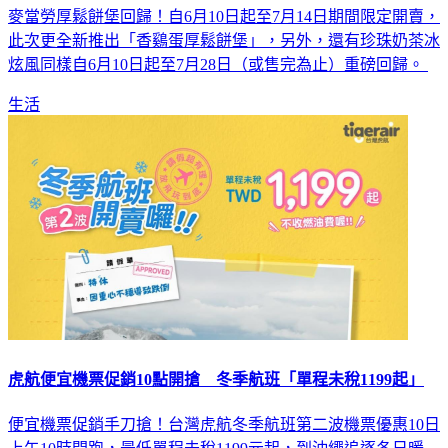
麥當勞厚鬆餅堡回歸！自6月10日起至7月14日期間限定開賣，
此次更全新推出「香鷄蛋厚鬆餅堡」，另外，還有珍珠奶茶冰
炫風同樣自6月10日起至7月28日（或售完為止）重磅回歸。
生活
虎航便宜機票促銷10點開搶 冬季航班「單程未稅1199起」
便宜機票促銷手刀搶！台灣虎航冬季航班第二波機票優惠10日