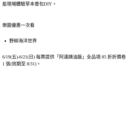
能現場體驗草本香包DIY。
樂園優惠一次看
野柳海洋世界
6/19(五)-6/21(日) 每票提供「阿滿姨油飯」全品項 85 折折價卷 
1 張(效期至 8/31)。