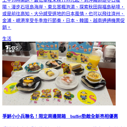
上午10時開跑，最低單程未稅1199元起，到沖繩追逐冬日暖
陽、漫步石垣島海岸、東北賞楓泡湯、探索秋田與福島秘境，
或是前往高知、大分感受道地的日本風情，也可以飛往濟州、
金浦、峴港享受冬季旅行節奏，日本、韓國、越南通通機票促
銷。
生活
爭鮮小小兵聯名！限定周邊開箱 buffet勁敵全新亮相優惠