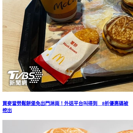
買麥當勞鬆餅堡免出門淋雨！外送平台叫得到 8折優惠碼被
挖出