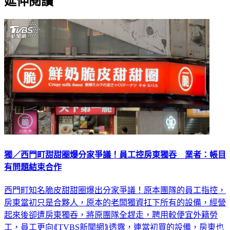
延伸閱讀
獨／西門町甜甜圈爆分家爭議！員工控房東獨吞 業者：帳目
有問題結束合作
西門町知名脆皮甜甜圈爆出分家爭議！原本團隊的員工指控，
房東當初只是合夥人，原本的老闆獨資扛下所有的設備，經營
起來後卻遭房東獨吞，將原團隊全趕走，聘用較便宜外籍勞
工，員工更向⟪TVBS新聞網⟫透露，連當初買的設備，房東也