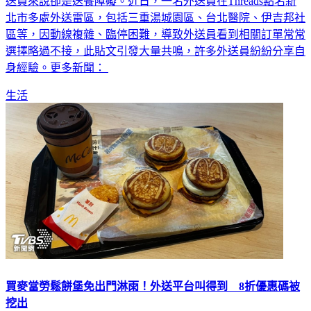
送員來說卻是送餐障礙。近日，一名外送員在Threads點名新
北市多處外送雷區，包括三重湯城園區、台北醫院、伊吉邦社
區等，因動線複雜、臨停困難，導致外送員看到相關訂單常常
選擇略過不接，此貼文引發大量共鳴，許多外送員紛紛分享自
身經驗。更多新聞：
生活
買麥當勞鬆餅堡免出門淋雨！外送平台叫得到 8折優惠碼被
挖出