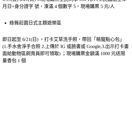
月日+身分證字 號，湊滿 4 個數字 5，現場購票 5 元/人
綠舞莊園日式主題遊樂區
即日起至 6/21(日) ，打卡艾草洗手照，帶回「萌寵點心包」 
(1.手水舍淨手合照 2.上傳於 IG 或臉書或 Google,3.出示打卡畫 
面給動物區飼育員即可領取) ；現場購票金額滿 1000 元送限
量香包 1 個