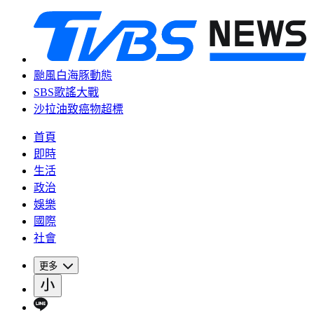
颱風白海豚動態
SBS歌謠大戰
沙拉油致癌物超標
首頁
即時
生活
政治
娛樂
國際
社會
更多