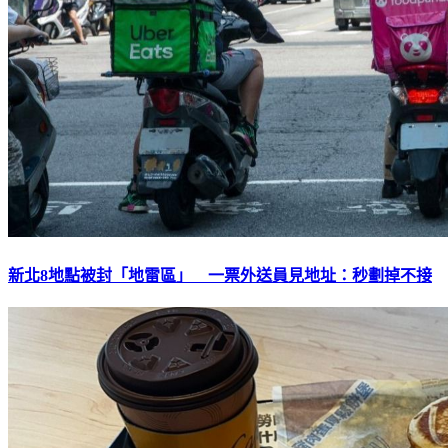
新北8地點被封「地雷區」 一票外送員見地址：秒劃掉不接