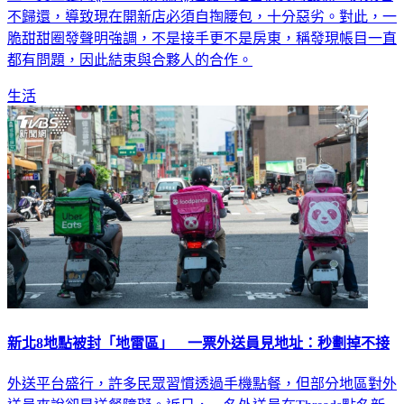
不歸還，導致現在開新店必須自掏腰包，十分惡劣。對此，一
脆甜甜圈發聲明強調，不是接手更不是房東，稱發現帳目一直
都有問題，因此結束與合夥人的合作。
生活
新北8地點被封「地雷區」 一票外送員見地址：秒劃掉不接
外送平台盛行，許多民眾習慣透過手機點餐，但部分地區對外