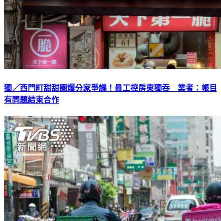
獨／西門町甜甜圈爆分家爭議！員工控房東獨吞 業者：帳目
有問題結束合作