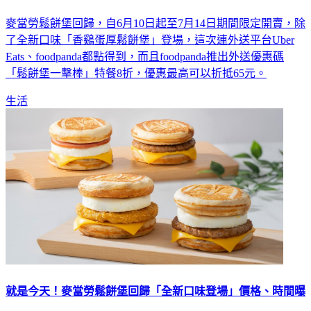
麥當勞鬆餅堡回歸，自6月10日起至7月14日期間限定開賣，除
了全新口味「香鷄蛋厚鬆餅堡」登場，這次連外送平台Uber
Eats、foodpanda都點得到，而且foodpanda推出外送優惠碼
「鬆餅堡一擊棒」特餐8折，優惠最高可以折抵65元。
生活
就是今天！麥當勞鬆餅堡回歸「全新口味登場」價格、時間曝