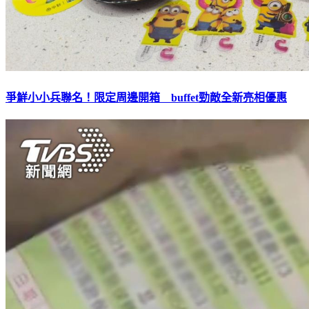
爭鮮小小兵聯名！限定周邊開箱 buffet勁敵全新亮相優惠