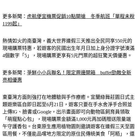
更多新聞：
虎航便宜機票促銷10點開搶　冬季航班「單程未稅
1199起」
熱情如火的南臺灣，義大世界連假三天推出全民同享550元的
現場購票特惠，若遊客的民國出生年月日加上身分證字號湊滿
4個數字「5」，現場購票更享有5元門票的超狂驚天價優惠。
更多新聞：
爭鮮小小兵聯名！限定周邊開箱　buffet勁敵全新
亮相優惠
東臺灣方面則強打在地體驗與手作療癒。宜蘭綠舞莊園日式主
題遊樂區自即日起至6月21日，遊客只要在手水舍淨手合照並
上傳IG、臉書或Google，出示畫面即可向動物區飼育員領取
「萌寵點心包」，現場購票金額滿1,000元再加碼贈送限量端
午守護香包。台東原生應用植物園則邀請遊客在連假三天至園
區用餐，不僅能品嚐地方限定的原住民傳統美食「阿粨」，還