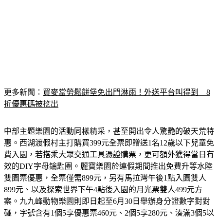
更多新聞：
買麥當勞鬆餅堡免出門淋雨！外送平台叫得到　8
折優惠碼被挖出
中部主題樂園的活動同樣精采，甚至開出令人驚艷的破天荒特
惠。西湖渡假村主打購買399元全票即贈送1名12歲以下兒童免
費入園，若搭乘大眾交通工具憑證購票，更可額外獲得當日有
效的DIY字母鑰匙圈。麗寶樂園於連假期間推出免費升等水陸
雙園票優惠，全票僅需899元，另有馬拉灣午後1點入園雙人
899元、以及探索世界下午4點後入園的月光票雙人499元方
案。九九峰動物樂園則即日起至6月30日舉辦身分證數字對對
碰，字號含有1個5享優惠票460元、2個5享280元、湊滿3個5以