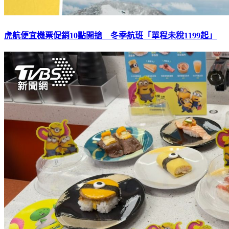
虎航便宜機票促銷10點開搶 冬季航班「單程未稅1199起」