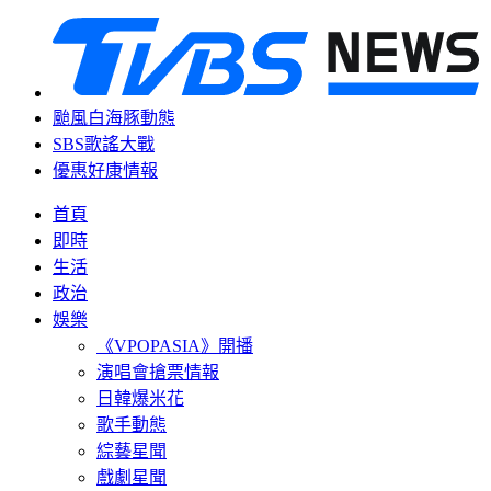
颱風白海豚動態
SBS歌謠大戰
優惠好康情報
首頁
即時
生活
政治
娛樂
《VPOPASIA》開播
演唱會搶票情報
日韓爆米花
歌手動態
綜藝星聞
戲劇星聞