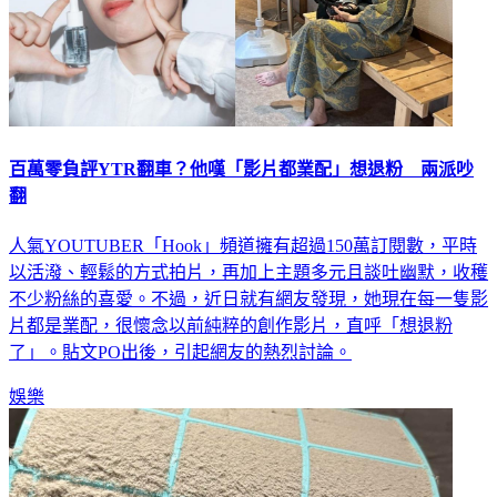
百萬零負評YTR翻車？他嘆「影片都業配」想退粉 兩派吵
翻
人氣YOUTUBER「Hook」頻道擁有超過150萬訂閱數，平時
以活潑、輕鬆的方式拍片，再加上主題多元且談吐幽默，收穫
不少粉絲的喜愛。不過，近日就有網友發現，她現在每一隻影
片都是業配，很懷念以前純粹的創作影片，直呼「想退粉
了」。貼文PO出後，引起網友的熱烈討論。
娛樂