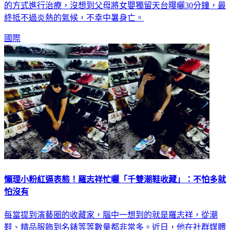
終抵不過炎熱的氣候，不幸中暑身亡。
國際
懶理小粉紅逼表態！羅志祥忙曬「千雙潮鞋收藏」：不怕多就
怕沒有
每當提到演藝圈的收藏家，腦中一想到的就是羅志祥，從潮
鞋、精品服飾到名錶等等數量都非常多。近日，他在社群媒體
上公開鞋子的收藏櫃，更透露從以前到現在應該有7000雙鞋