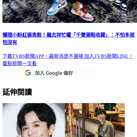
懶理小粉紅逼表態！羅志祥忙曬「千雙潮鞋收藏」：不怕多就
怕沒有
下載TVBS新聞APP，最新消息不漏接
加入TVBS新聞LINE，
重點新聞一次看
延伸閱讀