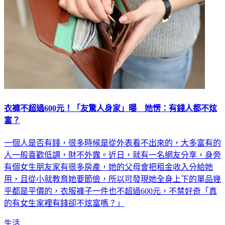
衣褲不超過600元！「友驚人身家」曝 她愣：有錢人都不炫
富？
一個人是否有錢，很多時候是從外表看不出來的，大多富有的
人一般喜歡低調，財不外露。近日，就有一名網友分享，身旁
有個女生朋友家有很多房產，她的父母會把租金收入分給她
用，且從小就教育她要節儉，所以可發現她全身上下的單品幾
乎都是平價的，衣服褲子一件也不超過600元，不禁好奇「真
的有女生家裡有錢卻不炫富嗎？」
生活