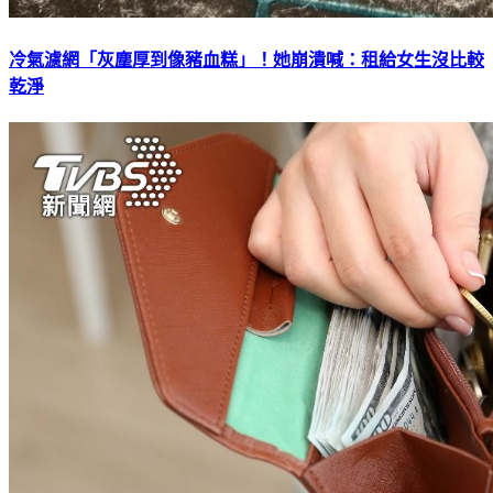
冷氣濾網「灰塵厚到像豬血糕」！她崩潰喊：租給女生沒比較
乾淨