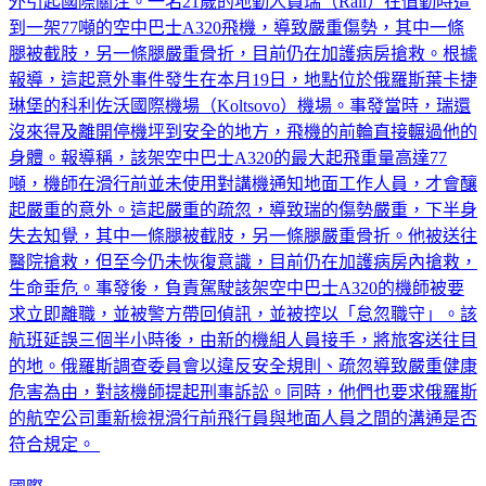
到一架77噸的空中巴士A320飛機，導致嚴重傷勢，其中一條
腿被截肢，另一條腿嚴重骨折，目前仍在加護病房搶救。根據
報導，這起意外事件發生在本月19日，地點位於俄羅斯葉卡捷
琳堡的科利佐沃國際機場（Koltsovo）機場。事發當時，瑞還
沒來得及離開停機坪到安全的地方，飛機的前輪直接輾過他的
身體。報導稱，該架空中巴士A320的最大起飛重量高達77
噸，機師在滑行前並未使用對講機通知地面工作人員，才會釀
起嚴重的意外。這起嚴重的疏忽，導致瑞的傷勢嚴重，下半身
失去知覺，其中一條腿被截肢，另一條腿嚴重骨折。他被送往
醫院搶救，但至今仍未恢復意識，目前仍在加護病房內搶救，
生命垂危。事發後，負責駕駛該架空中巴士A320的機師被要
求立即離職，並被警方帶回偵訊，並被控以「怠忽職守」。該
航班延誤三個半小時後，由新的機組人員接手，將旅客送往目
的地。俄羅斯調查委員會以違反安全規則、疏忽導致嚴重健康
危害為由，對該機師提起刑事訴訟。同時，他們也要求俄羅斯
的航空公司重新檢視滑行前飛行員與地面人員之間的溝通是否
符合規定。
國際