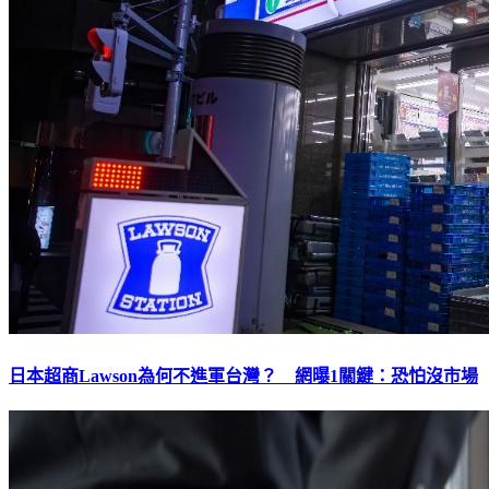
日本超商Lawson為何不進軍台灣？ 網曝1關鍵：恐怕沒市場