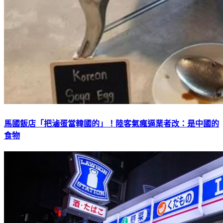
馬國飯店「把滷蛋當韓國的」！陸客氣瘋逼業者改：是中國的
食物