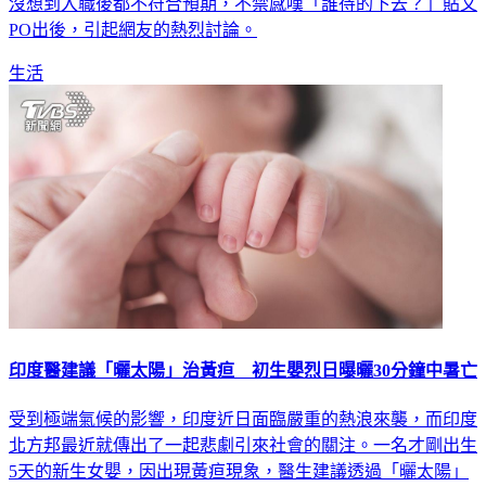
PO出後，引起網友的熱烈討論。
生活
印度醫建議「曬太陽」治黃疸 初生嬰烈日曝曬30分鐘中暑亡
受到極端氣候的影響，印度近日面臨嚴重的熱浪來襲，而印度
北方邦最近就傳出了一起悲劇引來社會的關注。一名才剛出生
5天的新生女嬰，因出現黃疸現象，醫生建議透過「曬太陽」
的方式進行治療，沒想到父母將女嬰獨留天台曝曬30分鐘，最