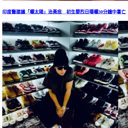
印度醫建議「曬太陽」治黃疸 初生嬰烈日曝曬30分鐘中暑亡