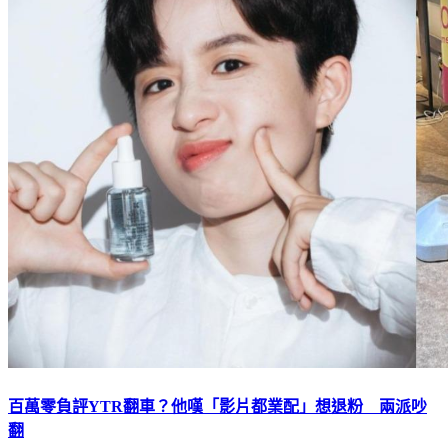
百萬零負評YTR翻車？他嘆「影片都業配」想退粉 兩派吵
翻