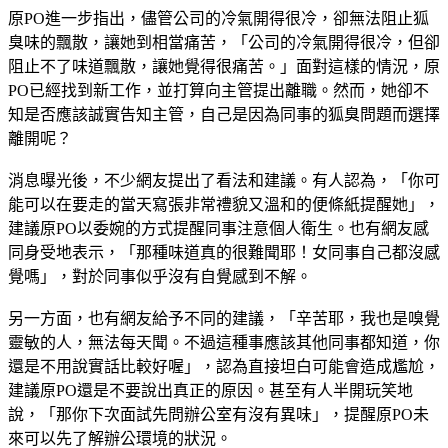
臭味的飄散，讓她到相當痛苦，「公司的冷氣開得很冷，但卻
阻止不了味道飄散，讓她覺得很痛苦。」面對這樣的情況，原
PO已經找到新工作，並打算向主管提出離職。然而，她卻不
知是否應該誠實告知主管，自己是因為同事的狐臭問題而選擇
離開呢？
消息曝光後，不少網友提出了看法和建議。有人認為，「你可
能可以在要走的當天寫張非常禮貌又溫和的便條紙提醒她」，
建議原PO以委婉的方式提醒同事注意個人衛生。也有網友感
同身受地表示，「那種味道真的很難聞耶！女同事自己都沒感
覺嗎」，對於同事似乎沒有自覺感到不解。
另一方面，也有網友給予不同的建議，「辛苦耶，我也是嗅覺
靈敏的人，無法每天聞。不過這種事應該其他同事都知道，你
還是不用說實話比較好喔」，認為直接坦白可能會造成尷尬，
建議原PO還是不要說出真正的原因。甚至有人半開玩笑地
說，「那你下次面試先問辦公室有沒有異味」，提醒原PO未
來可以先了解辦公環境的狀況。