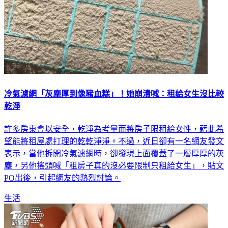
冷氣濾網「灰塵厚到像豬血糕」！她崩潰喊：租給女生沒比較
乾淨
許多房東會以安全，乾淨為考量而將房子限租給女性，藉此希
望能將租屋處打理的乾乾淨淨。不過，近日卻有一名網友發文
表示，當他拆開冷氣濾網時，卻發現上面覆蓋了一層厚厚的灰
塵，另他搖頭喊「租房子真的沒必要限制只租給女生」，貼文
PO出後，引起網友的熱烈討論。
生活