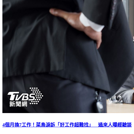
4個月換7工作！菜鳥淚訴「好工作超難找」 過來人曝經驗談