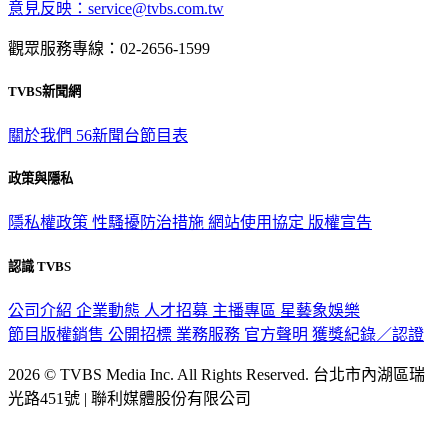
觀眾服務專線：02-2656-1599
TVBS新聞網
關於我們
56新聞台節目表
政策與隱私
隱私權政策
性騷擾防治措施
網站使用協定
版權宣告
認識 TVBS
公司介紹
企業動態
人才招募
主播專區
星藝象娛樂
節目版權銷售
公開招標
業務服務
官方聲明
獲獎紀錄／認證
2026 © TVBS Media Inc. All Rights Reserved. 台北市內湖區瑞
光路451號 | 聯利媒體股份有限公司