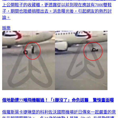
子，期間也陸續捐贈出去。消息曝光後，引起網友的熱烈討
論。
娛樂
俄地勤遭77噸飛機輾過！「1腿沒了」命危送醫 驚悚畫面曝
俄羅斯葉卡捷琳堡的科利佐沃國際機場近日傳來一起嚴重的意
外引起國際關注。一名21歲的地勤人員瑞（Rail）在值勤時遭