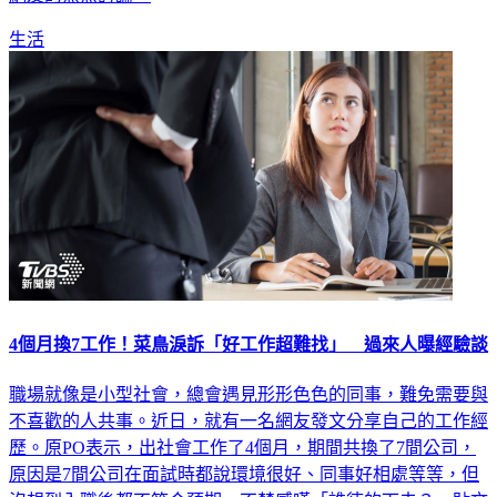
生活
4個月換7工作！菜鳥淚訴「好工作超難找」 過來人曝經驗談
職場就像是小型社會，總會遇見形形色色的同事，難免需要與
不喜歡的人共事。近日，就有一名網友發文分享自己的工作經
歷。原PO表示，出社會工作了4個月，期間共換了7間公司，
原因是7間公司在面試時都說環境很好、同事好相處等等，但
沒想到入職後都不符合預期，不禁感嘆「誰待的下去？」貼文