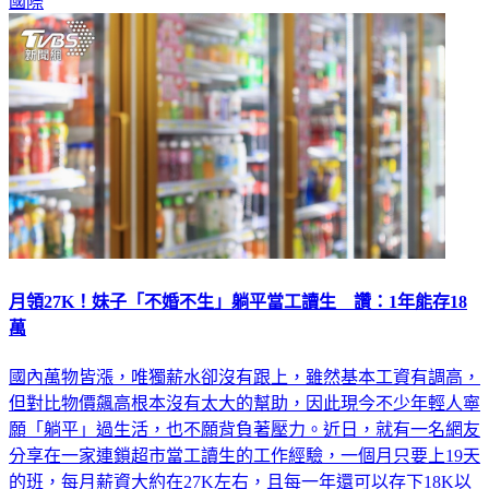
月領27K！妹子「不婚不生」躺平當工讀生 讚：1年能存18
萬
國內萬物皆漲，唯獨薪水卻沒有跟上，雖然基本工資有調高，
但對比物價飆高根本沒有太大的幫助，因此現今不少年輕人寧
願「躺平」過生活，也不願背負著壓力。近日，就有一名網友
分享在一家連鎖超市當工讀生的工作經驗，一個月只要上19天
的班，每月薪資大約在27K左右，且每一年還可以存下18K以
上，認為「領薪水可以躺平也不錯。」貼文PO出後，引起網