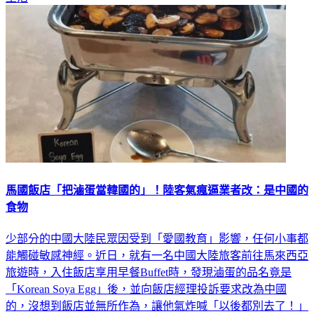
馬國飯店「把滷蛋當韓國的」！陸客氣瘋逼業者改：是中國的
食物
少部分的中國大陸民眾因受到「愛國教育」影響，任何小事都
能觸碰敏感神經。近日，就有一名中國大陸旅客前往馬來西亞
旅遊時，入住飯店享用早餐Buffet時，發現滷蛋的品名竟是
「Korean Soya Egg」後，並向飯店經理投訴要求改為中國
的，沒想到飯店並無所作為，讓他氣炸喊「以後都別去了！」