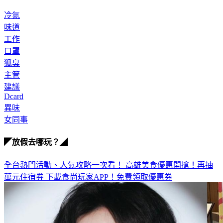
冷氣
味道
工作
口罩
狐臭
主管
建議
Dcard
異味
女同事
◤放假去哪玩？◢
全台熱門活動、人氣攻略一次看！
高雄美食優惠開搶！再抽
萬元住宿券
下載食尚玩家APP！免費領取優惠券