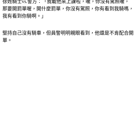
徐姓騎士vs.警方：「我載他來上課啦，喔，你沒有駕照喔，
那要開罰單喔，開什麼罰單，你沒有駕照，你有看到我騎嗎，
我有看到你騎啊。」
堅持自己沒有騎車，但員警明明親眼看到，他還是不肯配合開
單。