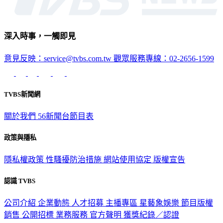
深入時事，一觸即見
意見反映：service@tvbs.com.tw
觀眾服務專線：02-2656-1599
TVBS新聞網
關於我們
56新聞台節目表
政策與隱私
隱私權政策
性騷擾防治措施
網站使用協定
版權宣告
認識 TVBS
公司介紹
企業動態
人才招募
主播專區
星藝象娛樂
節目版權
銷售
公開招標
業務服務
官方聲明
獲獎紀錄／認證