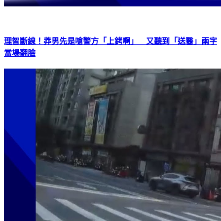
理智斷線！莽男先是嗆警方「上銬啊」 又聽到「送醫」兩字
當場翻臉