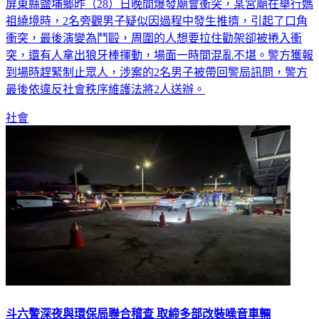
屏東縣鹽埔鄉昨（28）日晚間爆發廟會衝突，某宮廟在舉行媽
祖繞境時，2名旁觀男子疑似因過程中發生推擠，引起了口角
衝突，最後演變為鬥毆，周圍的人想要拉住勸架卻被捲入衝
突，還有人拿出狼牙棒揮動，場面一時間混亂不堪。警方獲報
到場時趕緊制止眾人，涉案的2名男子被帶回警局訊問，警方
最後依違反社會秩序維護法將2人送辦。
社會
斗六警深夜與環保局聯合稽查 取締多部改裝噪音車輛