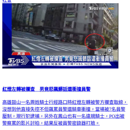
社會
紅燈左轉被攔查 男竟怒飆髒話還衝撞員警
高雄鼓山一名周姓騎士行經路口時紅燈左轉被警方攔查取締，
沒想到他直接失控不但飆罵員警還騎車衝撞，當場被7名員警
壓制，現行犯逮捕，另外在鳳山也有一名違規騎士，PO出被
警察罵的影片討拍，結果反被員警密錄器打臉。