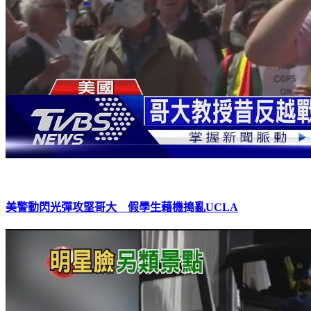
美警動閃光彈攻堅哥大 假學生藉機搗亂UCLA