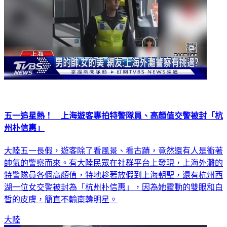
五一追星熱！ 上海遊客專拍特警隊員、高顏值交警被封「杭
州朴信惠」
大陸五一長假，遊客除了看風景、看古蹟，竟然還有人是衝著
帥氣的警察而來。有大陸民眾在社群平台上發現，上海外灘的
特警隊員各個高顏值，特地趁著放假到上海朝聖，還有杭州西
湖一位女交警被封為「杭州朴信惠」，因為她靈動的雙眼和白
皙的皮膚，簡直不輸南韓明星。
大陸