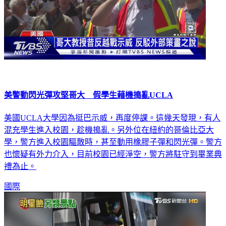
美警動閃光彈攻堅哥大 假學生藉機搗亂UCLA
美國UCLA大學因為挺巴示威，再度停課。這幾天發現，有人
混充學生進入校園，趁機搗亂。另外位在紐約的哥倫比亞大
學，警方進入校園驅散時，甚至動用橡膠子彈和閃光彈。警方
也懷疑有外力介入，目前校園已經淨空，警方將駐守到畢業典
禮為止。
國際