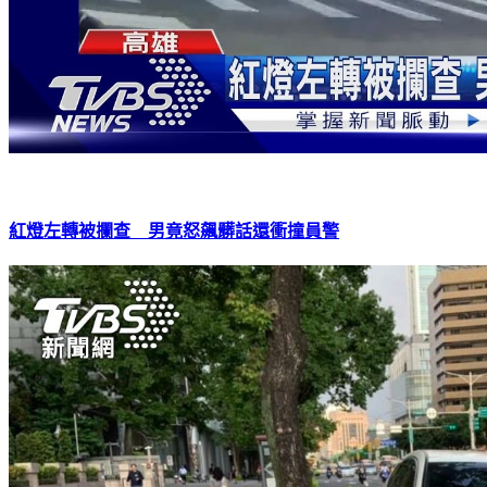
紅燈左轉被攔查 男竟怒飆髒話還衝撞員警