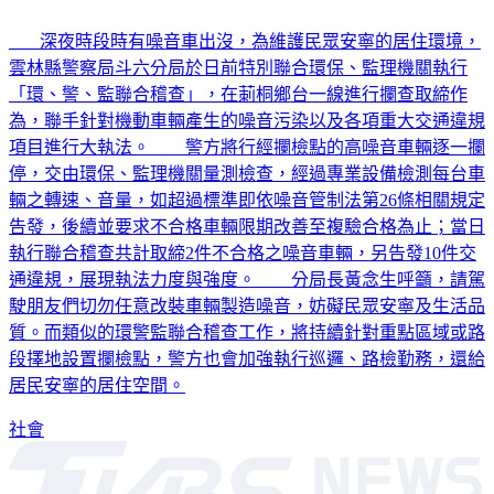
深夜時段時有噪音車出沒，為維護民眾安寧的居住環境，
雲林縣警察局斗六分局於日前特別聯合環保、監理機關執行
「環、警、監聯合稽查」，在莿桐鄉台一線進行攔查取締作
為，聯手針對機動車輛產生的噪音污染以及各項重大交通違規
項目進行大執法。 警方將行經攔檢點的高噪音車輛逐一攔
停，交由環保、監理機關量測檢查，經過專業設備檢測每台車
輛之轉速、音量，如超過標準即依噪音管制法第26條相關規定
告發，後續並要求不合格車輛限期改善至複驗合格為止；當日
執行聯合稽查共計取締2件不合格之噪音車輛，另告發10件交
通違規，展現執法力度與強度。 分局長黃念生呼籲，請駕
駛朋友們切勿任意改裝車輛製造噪音，妨礙民眾安寧及生活品
質。而類似的環警監聯合稽查工作，將持續針對重點區域或路
段擇地設置攔檢點，警方也會加強執行巡邏、路檢勤務，還給
居民安寧的居住空間。
社會