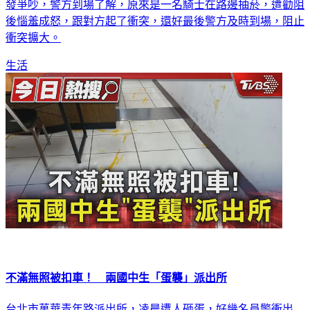
發爭吵，警方到場了解，原來是一名騎士在路邊抽菸，遭勸阻
後惱羞成怒，跟對方起了衝突，還好最後警方及時到場，阻止
衝突擴大。
生活
不滿無照被扣車！ 兩國中生「蛋襲」派出所
台北市萬華青年路派出所，凌晨遭人砸蛋，好幾名員警衝出