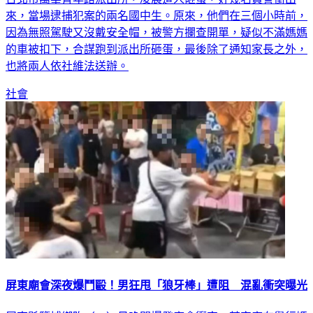
來，當場逮捕犯案的兩名國中生。原來，他們在三個小時前，
因為無照駕駛又沒戴安全帽，被警方攔查開單，疑似不滿媽媽
的車被扣下，合謀跑到派出所砸蛋，最後除了通知家長之外，
也將兩人依社維法送辦。
社會
屏東廟會深夜爆鬥毆！男狂甩「狼牙棒」遭阻 混亂衝突曝光