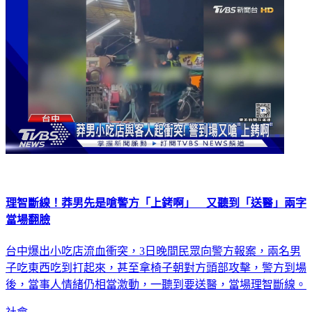
理智斷線！莽男先是嗆警方「上銬啊」 又聽到「送醫」兩字
當場翻臉
台中爆出小吃店流血衝突，3日晚間民眾向警方報案，兩名男
子吃東西吃到打起來，甚至拿椅子朝對方頭部攻擊，警方到場
後，當事人情緒仍相當激動，一聽到要送醫，當場理智斷線。