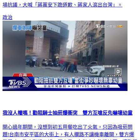
場抗議，大喊「蔣萬安下跪道歉、蔣家人滾出台灣」。
政治
我沒人權嗎！勸阻騎士抽菸爆衝突 雙方互嗆反先嚇壞幼童
開心過年期間，沒想到初五用餐吃出了火氣，只因為吸菸問
題!台南市安平區的大街上，有人攔路不讓機車離開，雙方爆