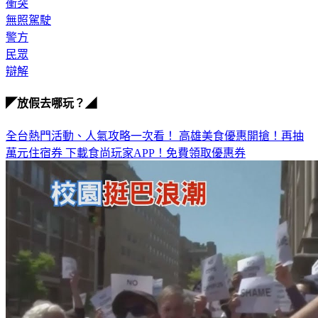
衝突
無照駕駛
警方
民眾
辯解
◤放假去哪玩？◢
全台熱門活動、人氣攻略一次看！
高雄美食優惠開搶！再抽
萬元住宿券
下載食尚玩家APP！免費領取優惠券