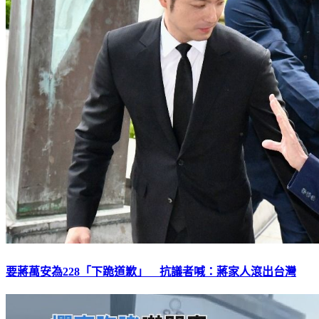
要蔣萬安為228「下跪道歉」 抗議者喊：蔣家人滾出台灣