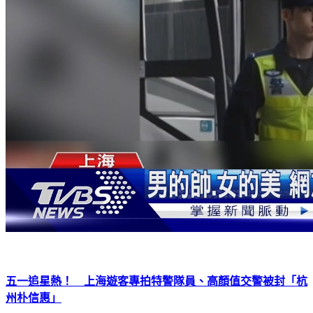
五一追星熱！ 上海遊客專拍特警隊員、高顏值交警被封「杭
州朴信惠」