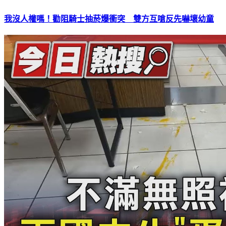
我沒人權嗎！勸阻騎士抽菸爆衝突 雙方互嗆反先嚇壞幼童