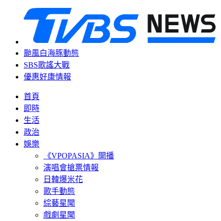
颱風白海豚動態
SBS歌謠大戰
優惠好康情報
首頁
即時
生活
政治
娛樂
《VPOPASIA》開播
演唱會搶票情報
日韓爆米花
歌手動態
綜藝星聞
戲劇星聞