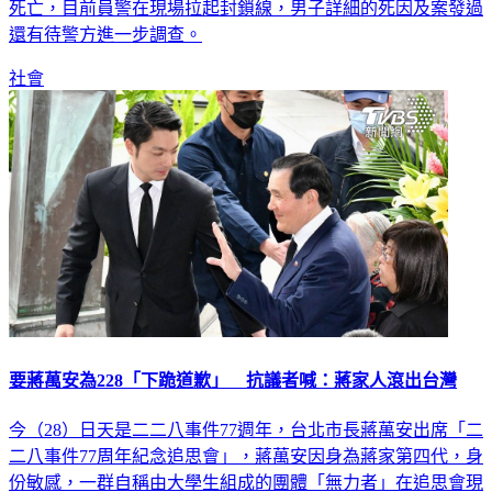
死亡，目前員警在現場拉起封鎖線，男子詳細的死因及案發過
還有待警方進一步調查。
社會
要蔣萬安為228「下跪道歉」 抗議者喊：蔣家人滾出台灣
今（28）日天是二二八事件77週年，台北市長蔣萬安出席「二
二八事件77周年紀念追思會」，蔣萬安因身為蔣家第四代，身
份敏感，一群自稱由大學生組成的團體「無力者」在追思會現