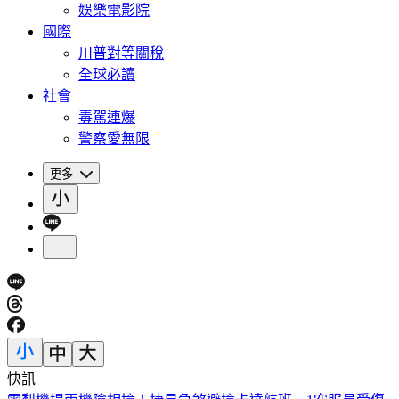
娛樂電影院
國際
川普對等關稅
全球必讀
社會
毒駕連爆
警察愛無限
更多
快訊