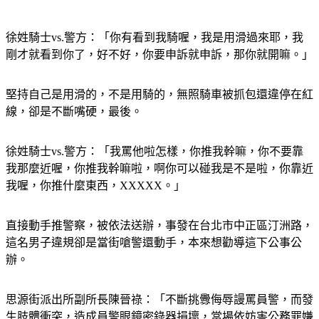
徐姓騎士vs.警方：「你有看到我騎喔，我是用滑過來耶，我
剛才就看到你了，好不好，你要申訴就申訴，那你就開嘛。」
堅持自己是用滑的，不是用騎的，無照騎車被抓包還違停在紅
線，卻是不斷嘴硬，最後。
徐姓騎士vs.警方：「我罵他啦怎樣，你推我幹嘛，你不要靠
我那麼近喔，你推我幹嘛啦，啊你可以碰我是不是啦，你靠近
我喔，你推什麼東西，XXXXX。」
直接動手推警察，被依法送辦，事發在台北市中正區汀洲路，
這名男子違規卻是當街嗆警還動手，本來想勸導這下公事公
辦。
思源街派出所副所長陳晉祿：「不斷挑釁侮辱謾罵員警，而發
生肢體衝突，造成員警眼鏡密錄器損壞，當場依妨害公務罪嫌