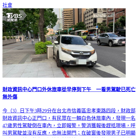
社會
財政資訊中心門口外休旅車從早停到下午 一看男駕駛已死亡
無外傷
今（3）日下午3時29分在台北市信義區忠孝東路四段，財政部
財政資訊中心正門口，有民眾在一輛白色休旅車內，發現一名
47歲男性駕駛倒在車內，立即報警。警消獲報後趕抵現場，呼
叫男駕駛並沒有反應，也無法開門；在破窗後發現男子已明顯