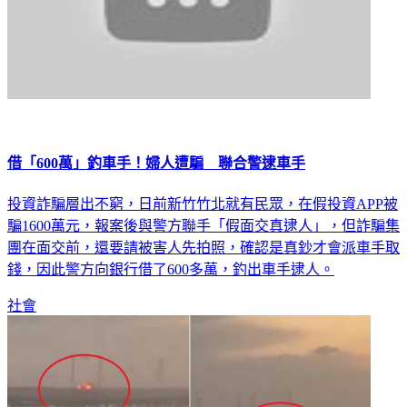
借「600萬」釣車手！婦人遭騙 聯合警逮車手
投資詐騙層出不窮，日前新竹竹北就有民眾，在假投資APP被
騙1600萬元，報案後與警方聯手「假面交真逮人」，但詐騙集
團在面交前，還要請被害人先拍照，確認是真鈔才會派車手取
錢，因此警方向銀行借了600多萬，釣出車手逮人。
社會