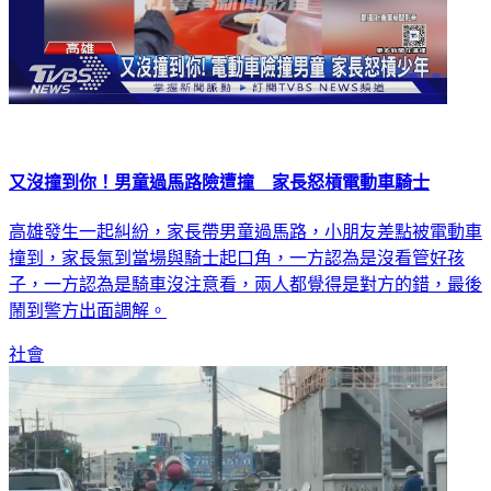
又沒撞到你！男童過馬路險遭撞 家長怒槓電動車騎士
高雄發生一起糾紛，家長帶男童過馬路，小朋友差點被電動車
撞到，家長氣到當場與騎士起口角，一方認為是沒看管好孩
子，一方認為是騎車沒注意看，兩人都覺得是對方的錯，最後
鬧到警方出面調解。
社會