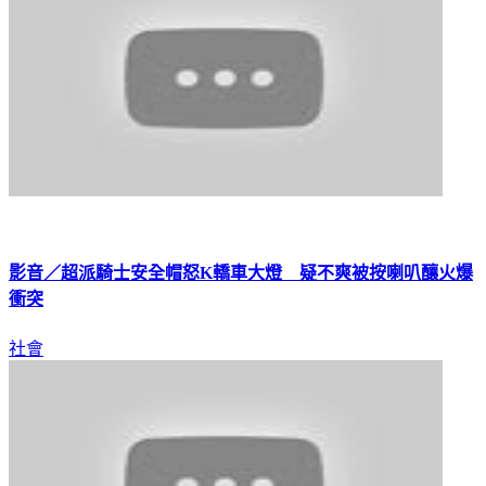
影音／超派騎士安全帽怒K轎車大燈 疑不爽被按喇叭釀火爆
衝突
社會