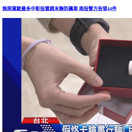
無照駕駛最多中彰投雲週末聯防飆車 南投警方告發44件