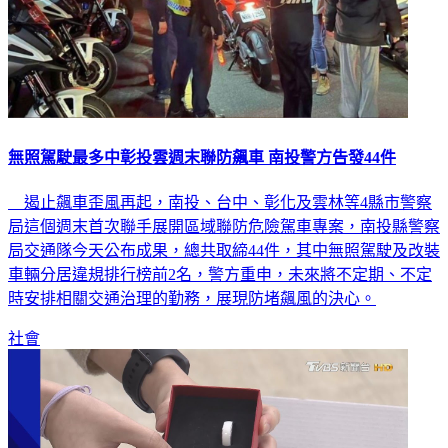
無照駕駛最多中彰投雲週末聯防飆車 南投警方告發44件
遏止飆車歪風再起，南投、台中、彰化及雲林等4縣市警察
局這個週末首次聯手展開區域聯防危險駕車專案，南投縣警察
局交通隊今天公布成果，總共取締44件，其中無照駕駛及改裝
車輛分居違規排行榜前2名，警方重申，未來將不定期、不定
時安排相關交通治理的勤務，展現防堵飆風的決心。
社會