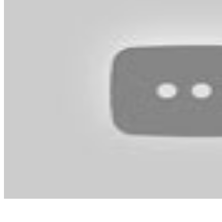
借「600萬」釣車手！婦人遭騙 聯合警逮車手