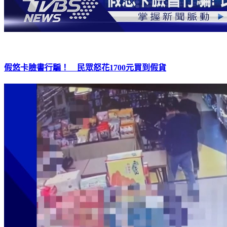
假悠卡臉書行騙！ 民眾怒花1700元買到假貨