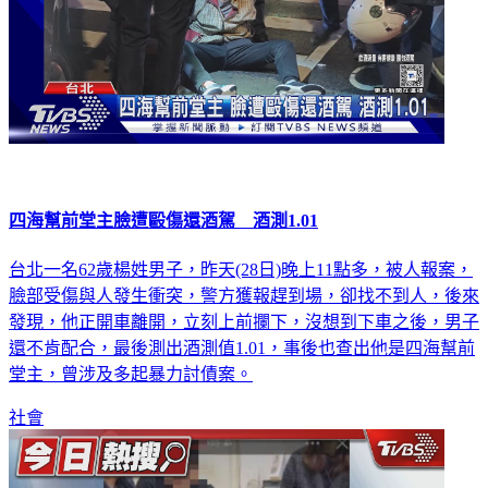
四海幫前堂主臉遭毆傷還酒駕 酒測1.01
台北一名62歲楊姓男子，昨天(28日)晚上11點多，被人報案，
臉部受傷與人發生衝突，警方獲報趕到場，卻找不到人，後來
發現，他正開車離開，立刻上前攔下，沒想到下車之後，男子
還不肯配合，最後測出酒測值1.01，事後也查出他是四海幫前
堂主，曾涉及多起暴力討債案。
社會