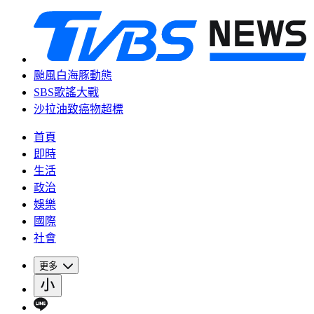
颱風白海豚動態
SBS歌謠大戰
沙拉油致癌物超標
首頁
即時
生活
政治
娛樂
國際
社會
更多