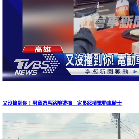
又沒撞到你！男童過馬路險遭撞 家長怒槓電動車騎士