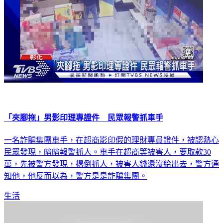
「夾腳拖」男影印理專證件 民眾報警抓車手
一名詐騙集團車手，在超商影印假的理財專員證件，被認熱心
民眾發現，暗暗報警抓人。車手在超商等被害人，要取款30
萬，先被警方發現，撂倒抓人，被害人錢還沒給出去，警方通
知他，他反而以為，警方是是詐騙集團。
生活