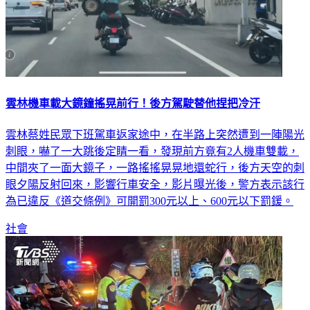
雲林機車載大鏡鐘搖晃前行！後方駕駛替他捏把冷汗
雲林蔡姓民眾下班駕車返家途中，在半路上突然遭到一陣陽光
刺眼，嚇了一大跳後定睛一看，發現前方竟有2人機車雙載，
中間夾了一面大鏡子，一路搖搖晃晃地還蛇行，後方天空的刺
眼夕陽反射回來，影響行車安全，影片曝光後，警方表示該行
為已違反《道交條例》可開罰300元以上、600元以下罰鍰。
社會