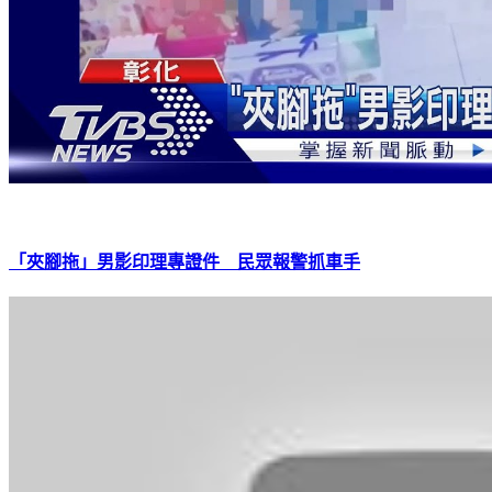
「夾腳拖」男影印理專證件 民眾報警抓車手