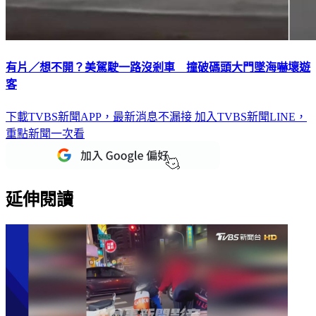
有片／想不開？美駕駛一路沒剎車 撞破碼頭大門墜海嚇壞遊
客
下載TVBS新聞APP，最新消息不漏接
加入TVBS新聞LINE，
重點新聞一次看
延伸閱讀