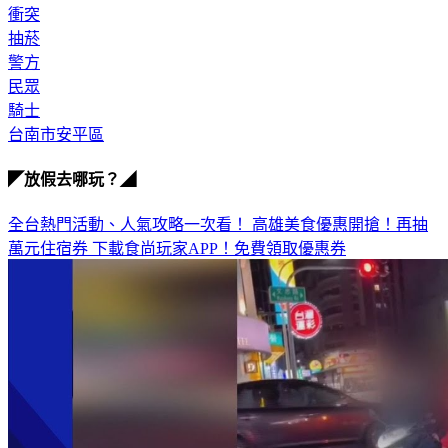
抽菸
警方
民眾
騎士
台南市安平區
◤放假去哪玩？◢
全台熱門活動、人氣攻略一次看！
高雄美食優惠開搶！再抽
萬元住宿券
下載食尚玩家APP！免費領取優惠券