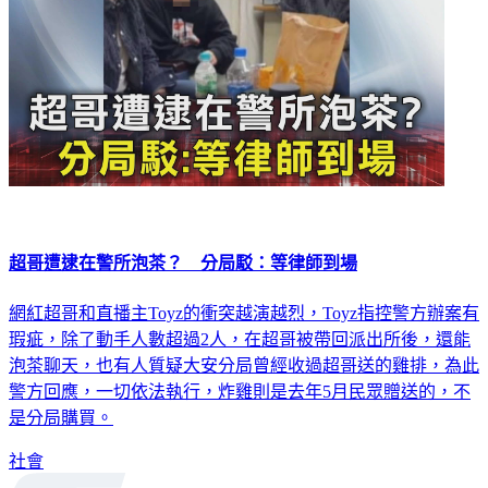
超哥遭逮在警所泡茶？ 分局駁：等律師到場
網紅超哥和直播主Toyz的衝突越演越烈，Toyz指控警方辦案有
瑕疵，除了動手人數超過2人，在超哥被帶回派出所後，還能
泡茶聊天，也有人質疑大安分局曾經收過超哥送的雞排，為此
警方回應，一切依法執行，炸雞則是去年5月民眾贈送的，不
是分局購買。
社會