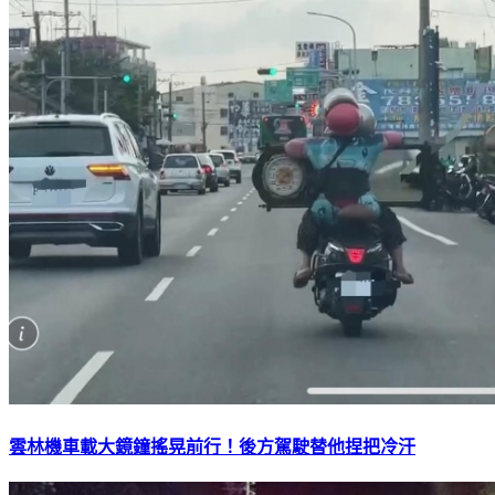
雲林機車載大鏡鐘搖晃前行！後方駕駛替他捏把冷汗