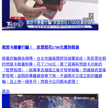
假悠卡臉書行騙！ 民眾怒花1700元買到假貨
臉書詐騙廣告頻傳，台北市議員簡舒培接獲投訴，有民眾在假
的悠遊卡臉書粉專，花了1700元，買了宣稱有悠遊卡功能的
「智慧指環」，結果拿去儲值之後才發現被騙，而議員追查後
更發現，該假粉專雖被檢舉下架，不過隔天又成立新的繼續
騙，且上架一個多月，悠遊卡公司都未處理！
政治