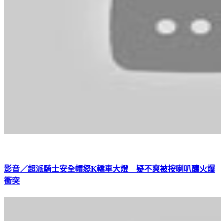
影音／超派騎士安全帽怒K轎車大燈 疑不爽被按喇叭釀火爆
衝突