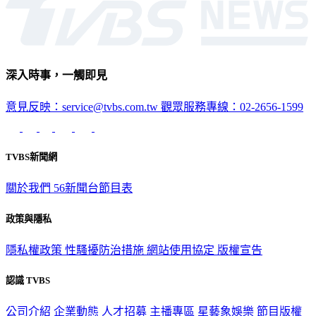
深入時事，一觸即見
意見反映：service@tvbs.com.tw
觀眾服務專線：02-2656-1599
TVBS新聞網
關於我們
56新聞台節目表
政策與隱私
隱私權政策
性騷擾防治措施
網站使用協定
版權宣告
認識 TVBS
公司介紹
企業動態
人才招募
主播專區
星藝象娛樂
節目版權
銷售
公開招標
業務服務
官方聲明
獲獎紀錄／認證