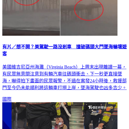
有片／想不開？美駕駛一路沒剎車 撞破碼頭大門墜海嚇壞遊
客
美國維吉尼亞州海灘（Virginia Beach）上周末出現離譜一幕，
有民眾無意間注意到有輛汽車往碼頭衝去、下一秒更直接墜
海，嚇得拍下畫面的民眾報警，不過在案發24小時後，救援部
門至今仍未能順利將這輛車打撈上岸，墜海駕駛也凶多吉少。
國際