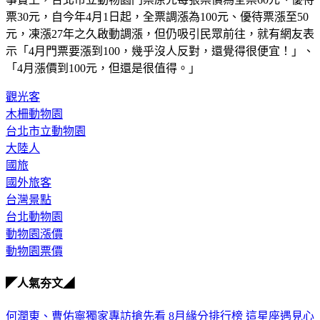
票30元，自今年4月1日起，全票調漲為100元、優待票漲至50
元，凍漲27年之久啟動調漲，但仍吸引民眾前往，就有網友表
示「4月門票要漲到100，幾乎沒人反對，還覺得很便宜！」、
「4月漲價到100元，但還是很值得。」
觀光客
木柵動物園
台北市立動物園
大陸人
國旅
國外旅客
台灣景點
台北動物園
動物園漲價
動物園票價
◤人氣夯文◢
何潤東、曹佑寧獨家專訪搶先看
8月緣分排行榜 這星座遇見心