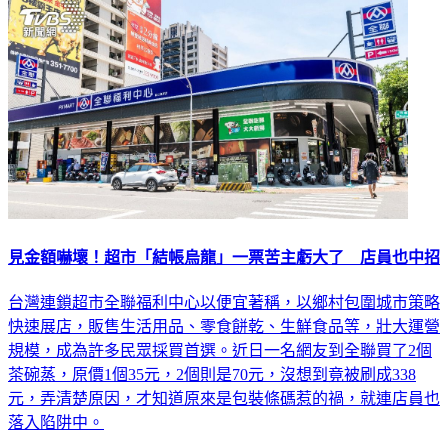
見金額嚇壞！超市「結帳烏龍」一票苦主虧大了 店員也中招
台灣連鎖超市全聯福利中心以便宜著稱，以鄉村包圍城市策略
快速展店，販售生活用品、零食餅乾、生鮮食品等，壯大運營
規模，成為許多民眾採買首選。近日一名網友到全聯買了2個
茶碗蒸，原價1個35元，2個則是70元，沒想到竟被刷成338
元，弄清楚原因，才知道原來是包裝條碼惹的禍，就連店員也
落入陷阱中。