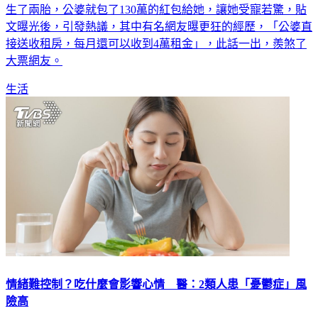
生了兩胎，公婆就包了130萬的紅包給她，讓她受寵若驚，貼
文曝光後，引發熱議，其中有名網友曝更狂的經歷，「公婆直
接送收租房，每月還可以收到4萬租金」，此話一出，羨煞了
大票網友。
生活
情緒難控制？吃什麼會影響心情 醫：2類人患「憂鬱症」風
險高