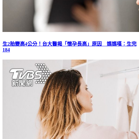
生2胎變高4公分！台大醫揭「懷孕長高」原因 媽媽嘆：生完
184