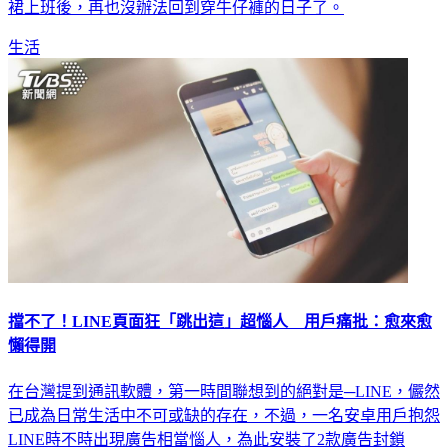
裙上班後，再也沒辦法回到穿牛仔褲的日子了。
生活
擋不了！LINE頁面狂「跳出這」超惱人 用戶痛批：愈來愈
懶得開
在台灣提到通訊軟體，第一時間聯想到的絕對是─LINE，儼然
已成為日常生活中不可或缺的存在，不過，一名安卓用戶抱怨
LINE時不時出現廣告相當惱人，為此安裝了2款廣告封鎖