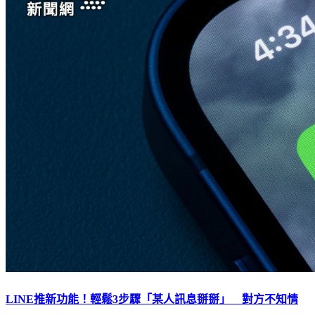
LINE推新功能！輕鬆3步驟「某人訊息掰掰」 對方不知情