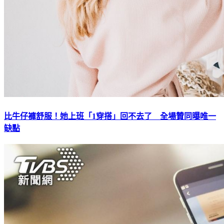
比牛仔褲舒服！她上班「1穿搭」回不去了 全場贊同曝唯一
缺點