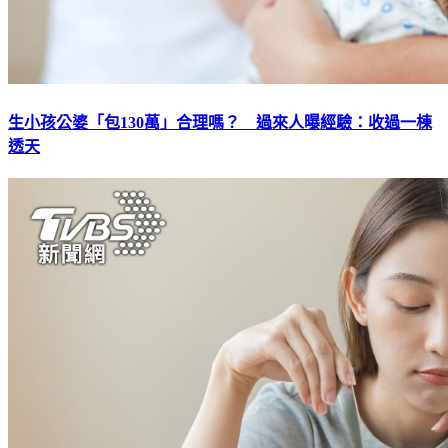
生小孩公婆「包130萬」合理嗎？ 過來人曝經驗：收過一棟
透天