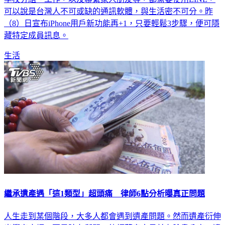
可以說是台灣人不可或缺的通訊軟體，與生活密不可分。昨
（8）日宣布iPhone用戶新功能再+1，只要輕鬆3步驟，便可隱
藏特定成員訊息。
生活
繼承遺產遇「這1類型」超頭痛 律師6點分析曝真正問題
人生走到某個階段，大多人都會遇到遺產問題。然而遺產衍伸