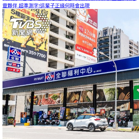
靈夥伴
超準測字!這輩子正緣何時會出現