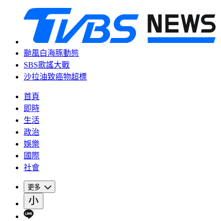
颱風白海豚動態
SBS歌謠大戰
沙拉油致癌物超標
首頁
即時
生活
政治
娛樂
國際
社會
更多