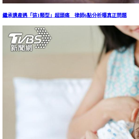
繼承遺產遇「這1類型」超頭痛 律師6點分析曝真正問題