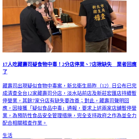
17人吃藏壽司疑食物中毒！2分店停業、7店揪缺失 業者回應
了
藏壽司出現疑似食物中毒案，新北衛生局昨（12）日公布已完
成清查全台12家藏壽司分店，淡水站前店及新莊宏匯店持續暫
停營業，其餘7家分店有缺失要改善；對此，藏壽司聲明回
應，因接獲「疑似食品中毒」通報，要求上述兩家店舖暫停營
業，為預防性食品安全管理措施，完全支持政府之作為並全力
配合相關稽查作業。
生活