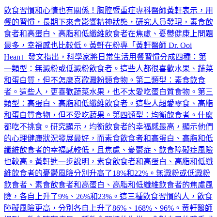
飲食習慣和心情也有關係！胸腔暨重症專科醫師黃軒表示，用
餐的習慣，長期下來會影響精神狀態，研究人員發現，素食飲
食者和高蛋白、高脂和低纖維飲食者在焦慮、憂鬱健康上問題
最多，幸福感也比較低。黃軒在粉專「黃軒醫師 Dr. Ooi
Hean」發文指出，科學家將日常生活用餐習慣分成四種：第
一類型：無澱粉或低澱粉飲食者。這些人都很喜歡水果、蔬菜
和蛋白質，但不怎麼喜歡澱粉類食物。第二類型：素食飲食
者。這些人，更喜歡蔬菜水果，也不太愛吃蛋白質食物。第三
類型：高蛋白、高脂和低纖維飲食者。這些人超愛零食、高脂
和蛋白質食物，但不愛吃蔬果。第四類型：均衡飲食者。什麼
都吃不挑食。研究顯示，均衡飲食者的幸福感最高，顯示他們
的心理健康狀況發展最好，而素食飲食者和高蛋白、高脂和低
纖維飲食者的幸福感較低，且焦慮、憂鬱症、飲食障礙症風險
也較高。黃軒進一步說明，素食飲食者和高蛋白、高脂和低纖
維飲食者的憂鬱風險分別升高了18%和22%。無澱粉或低澱粉
飲食者、素食飲食者和高蛋白、高脂和低纖維飲食者的焦慮風
險，各自上升了9%、26%和23%。這三種飲食習慣的人，飲食
障礙風險更高，分別各自上升了86%、168%、96%。黃軒醫師