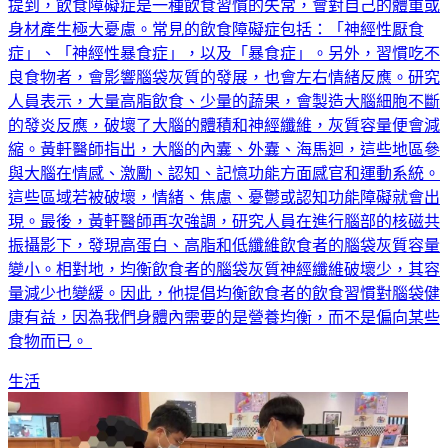
提到，飲食障礙症是一種飲食習慣的失常，會對自己的體重或
身材產生極大憂慮。常見的飲食障礙症包括：「神經性厭食
症」、「神經性暴食症」，以及「暴食症」。另外，習慣吃不
良食物者，會影響腦袋灰質的發展，也會左右情緒反應。研究
人員表示，大量高脂飲食、少量的蔬果，會製造大腦細胞不斷
的發炎反應，破壞了大腦的體積和神經纖維，灰質容量便會減
縮。黃軒醫師指出，大腦的內囊、外囊、海馬迴，這些地區參
與大腦在情感、激勵、認知、記憶功能方面感官和運動系統。
這些區域若被破壞，情緒、焦慮、憂鬱或認知功能障礙就會出
現。最後，黃軒醫師再次強調，研究人員在進行腦部的核磁共
振攝影下，發現高蛋白、高脂和低纖維飲食者的腦袋灰質容量
變小。相對地，均衡飲食者的腦袋灰質神經纖維破壞少，其容
量減少也變緩。因此，他提倡均衡飲食者的飲食習慣對腦袋健
康有益，因為我們身體內需要的是營養均衡，而不是偏向某些
食物而已。
生活