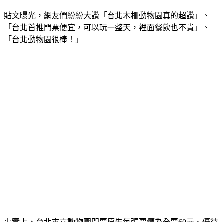
貼文曝光，網友們紛紛大讚「台北木柵動物園真的超讚」、
「台北首推門票便宜，可以玩一整天，裡面餐飲也不貴」、
「台北動物園很棒！」
事實上，台北市立動物園門票原先每張票價為全票60元、優待