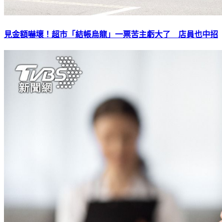
見金額嚇壞！超市「結帳烏龍」一票苦主虧大了 店員也中招