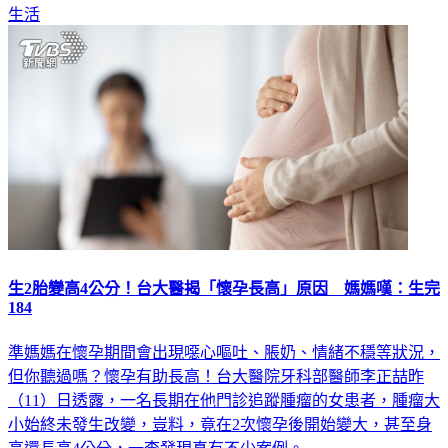
生活
生2胎變高4公分！台大醫揭「懷孕長高」原因 媽媽嘆：生完
184
準媽媽在懷孕期間會出現噁心嘔吐、脹奶、情緒不穩等狀況，
但你聽過嗎？懷孕有助長高！台大醫院牙科部醫師李正喆昨
（11）日透露，一名長期在他門診追蹤腫瘤的女患者，腫瘤大
小始終未發生改變，豈料，竟在2次懷孕後開始變大，甚至身