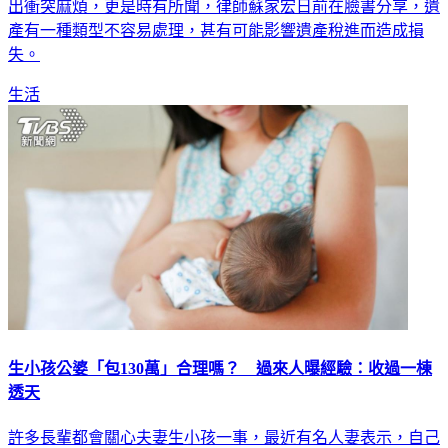
出衝突麻煩，更是時有所聞，律師蘇家宏日前在臉書分享，遺
產有一種類型不容易處理，甚有可能影響遺產稅進而造成損
失。
生活
生小孩公婆「包130萬」合理嗎？ 過來人曝經驗：收過一棟
透天
許多長輩都會關心夫妻生小孩一事，最近有名人妻表示，自己