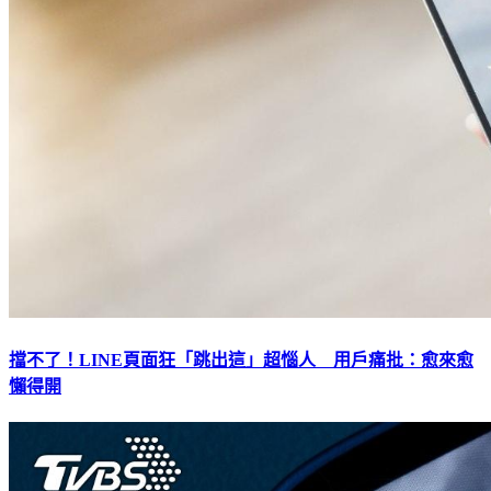
擋不了！LINE頁面狂「跳出這」超惱人 用戶痛批：愈來愈
懶得開