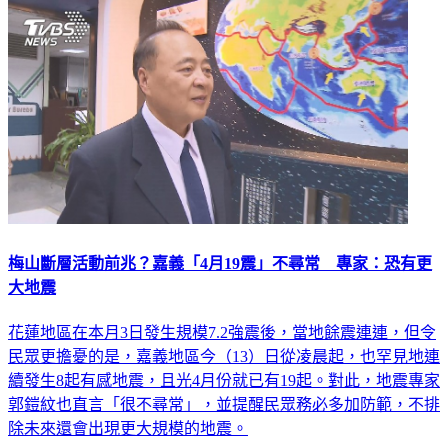
梅山斷層活動前兆？嘉義「4月19震」不尋常 專家：恐有更
大地震
花蓮地區在本月3日發生規模7.2強震後，當地餘震連連，但令
民眾更擔憂的是，嘉義地區今（13）日從凌晨起，也罕見地連
續發生8起有感地震，且光4月份就已有19起。對此，地震專家
郭鎧紋也直言「很不尋常」，並提醒民眾務必多加防範，不排
除未來還會出現更大規模的地震。