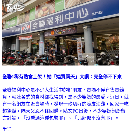
全聯1稀有熟食上架！她「連買兩天」大讚：完全停不下來
全聯福利中心是不少人生活中的好朋友，賣場不僅有售賣雜
貨，就連各式的食材都找得到，是不少婆媽的最愛。近日，就
有一名網友在逛賣場時，發現一款切好的脆皮油雞，回家一吃
超驚豔，隔天又忍不住回購。貼文PO出後，不少婆媽紛紛留
言討論，「沒看過這種包裝耶」、「北部似乎沒有耶」。
生活