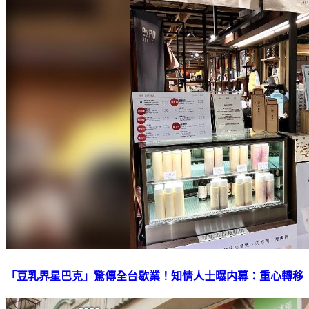
「豆乳界星巴克」驚傳全台歇業！知情人士曝内幕：重心轉移