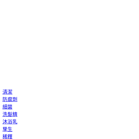
清潔
防腐劑
細菌
洗髮精
沐浴乳
孳生
稀釋