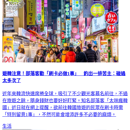
遊韓注意！部落客勸「刷卡必做1事」 釣出一排苦主：碰過
太多次了
近年來韓流快速席捲全球，吸引了不少觀光客慕名前往，不過
在旅遊之餘，隨身錢財也要好好盯緊。知名部落客「太咪瘋韓
國」近日就在網上提醒，欲前往韓國旅遊的民眾在刷卡時需
「特別留意1事」，不然可能會增添許多不必要的麻煩。
生活