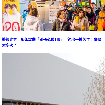
遊韓注意！部落客勸「刷卡必做1事」 釣出一排苦主：碰過
太多次了