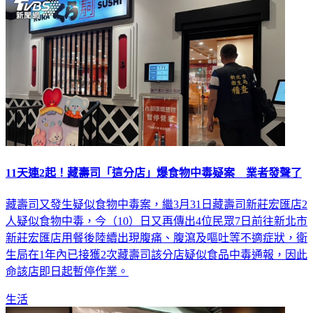
11天連2起！藏壽司「這分店」爆食物中毒疑案 業者發聲了
藏壽司又發生疑似食物中毒案，繼3月31日藏壽司新莊宏匯店2
人疑似食物中毒，今（10）日又再傳出4位民眾7日前往新北市
新莊宏匯店用餐後陸續出現腹痛、腹瀉及嘔吐等不適症狀，衛
生局在1年內已接獲2次藏壽司該分店疑似食品中毒通報，因此
命該店即日起暫停作業。
生活