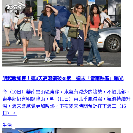
明起暖如夏！連4天高溫飆破30度 週末「雷雨熱區」曝光
今（10日）華南雲雨區東移，水氣有減少的趨勢，不過北部、
東半部仍有明顯降雨，明（11日）東北季風減弱，氣溫持續升
溫，週末會感覺更加暖熱，下次變天時間預計在下週二（16
日）。
生活