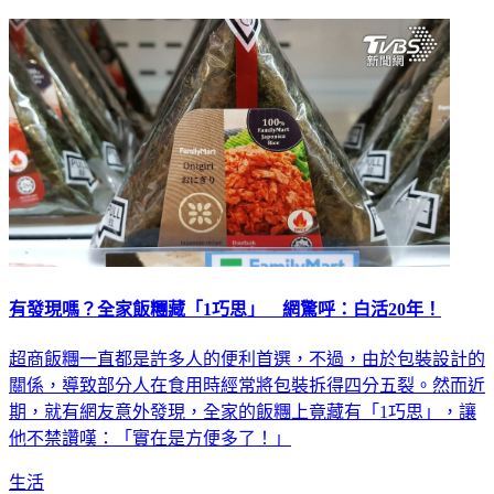
有發現嗎？全家飯糰藏「1巧思」 網驚呼：白活20年！
超商飯糰一直都是許多人的便利首選，不過，由於包裝設計的
關係，導致部分人在食用時經常將包裝拆得四分五裂。然而近
期，就有網友意外發現，全家的飯糰上竟藏有「1巧思」，讓
他不禁讚嘆：「實在是方便多了！」
生活