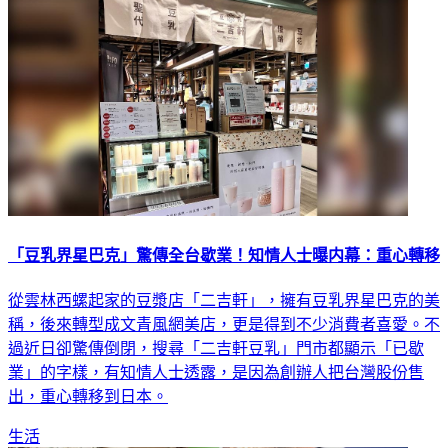
「豆乳界星巴克」驚傳全台歇業！知情人士曝内幕：重心轉移
從雲林西螺起家的豆漿店「二吉軒」，擁有豆乳界星巴克的美
稱，後來轉型成文青風網美店，更是得到不少消費者喜愛。不
過近日卻驚傳倒閉，搜尋「二吉軒豆乳」門市都顯示「已歇
業」的字樣，有知情人士透露，是因為創辦人把台灣股份售
出，重心轉移到日本。
生活