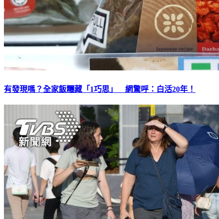
有發現嗎？全家飯糰藏「1巧思」 網驚呼：白活20年！