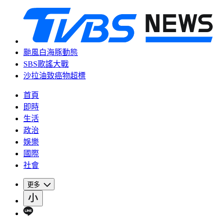
颱風白海豚動態
SBS歌謠大戰
沙拉油致癌物超標
首頁
即時
生活
政治
娛樂
國際
社會
更多