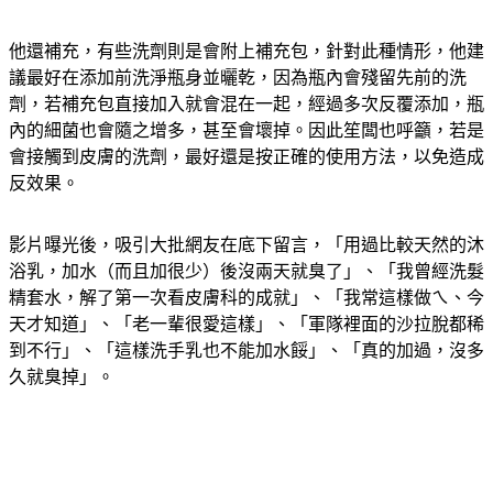
他還補充，有些洗劑則是會附上補充包，針對此種情形，他建
議最好在添加前洗淨瓶身並曬乾，因為瓶內會殘留先前的洗
劑，若補充包直接加入就會混在一起，經過多次反覆添加，瓶
內的細菌也會隨之增多，甚至會壞掉。因此笙闆也呼籲，若是
會接觸到皮膚的洗劑，最好還是按正確的使用方法，以免造成
反效果。
影片曝光後，吸引大批網友在底下留言，「用過比較天然的沐
浴乳，加水（而且加很少）後沒兩天就臭了」、「我曾經洗髮
精套水，解了第一次看皮膚科的成就」、「我常這樣做ㄟ、今
天才知道」、「老一輩很愛這樣」、「軍隊裡面的沙拉脫都稀
到不行」、「這樣洗手乳也不能加水餒」、「真的加過，沒多
久就臭掉」。