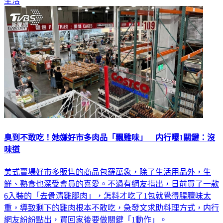
生活
臭到不敢吃！她嫌好市多肉品「飄雞味」 内行曝1關鍵：沒
味道
美式賣場好市多販售的商品包羅萬象，除了生活用品外，生
鮮、熟食也深受會員的喜愛。不過有網友指出，日前買了一款
6入裝的「去骨清雞腿肉」，怎料才吃了1包就覺得腥膻味太
重，導致剩下的雞肉根本不敢吃，急發文求助料理方式，内行
網友紛紛點出，買回家後要做關鍵「1動作」。