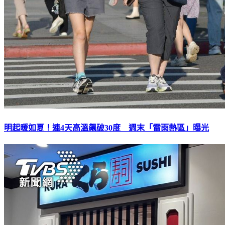
明起暖如夏！連4天高溫飆破30度 週末「雷雨熱區」曝光