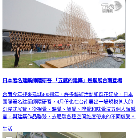
日本著名建築師隈研吾 「五感的建築」巡迴展台南登場
台南今年迎來建城400週年，許多藝術活動如群花綻放，日本
國際著名建築師隈研吾，4月份也在台南展出一場規模甚大的
沉浸式展覽，從視覺、聽覺、觸覺、嗅覺和味覺這五個人類感
官，與建築作品聯繫，去體驗各種空間維度帶來的不同感受。
生活