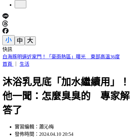
快訊
故宮南院小編爆紅！超有哏回覆連發 館方揭「神秘身分」
首頁
｜
生活
沐浴乳見底「加水繼續用」！
他一聞：怎麼臭臭的 專家解
答了
實習編輯：蕭沁梅
發佈時間：2024.04.10 20:54