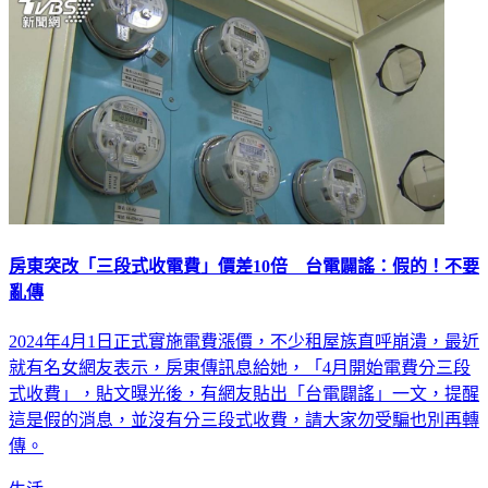
房東突改「三段式收電費」價差10倍 台電闢謠：假的！不要
亂傳
2024年4月1日正式實施電費漲價，不少租屋族直呼崩潰，最近
就有名女網友表示，房東傳訊息給她，「4月開始電費分三段
式收費」，貼文曝光後，有網友貼出「台電闢謠」一文，提醒
這是假的消息，並沒有分三段式收費，請大家勿受騙也別再轉
傳。