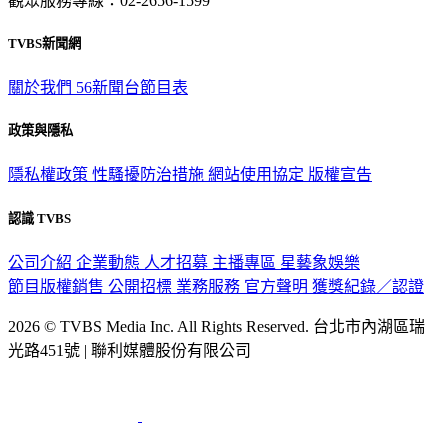
觀眾服務專線：02-2656-1599
TVBS新聞網
關於我們
56新聞台節目表
政策與隱私
隱私權政策
性騷擾防治措施
網站使用協定
版權宣告
認識 TVBS
公司介紹
企業動態
人才招募
主播專區
星藝象娛樂
節目版權銷售
公開招標
業務服務
官方聲明
獲獎紀錄／認證
2026 © TVBS Media Inc. All Rights Reserved. 台北市內湖區瑞
光路451號 | 聯利媒體股份有限公司