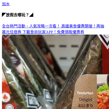
加水
◤放假去哪玩？◢
全台熱門活動、人氣攻略一次看！
高雄美食優惠開搶！再抽
萬元住宿券
下載食尚玩家APP！免費領取優惠券