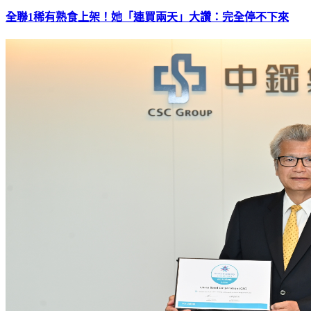
全聯1稀有熟食上架！她「連買兩天」大讚：完全停不下來