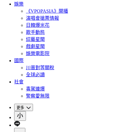
娛樂
《VPOPASIA》開播
演唱會搶票情報
日韓爆米花
歌手動態
綜藝星聞
戲劇星聞
娛樂電影院
國際
川普對等關稅
全球必讀
社會
毒駕連爆
警察愛無限
更多