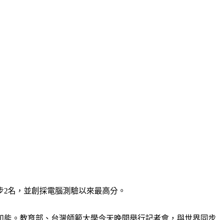
8進步2名，並創採電腦測驗以來最高分。
鍵知能。教育部、台灣師範大學今天晚間舉行記者會，與世界同步