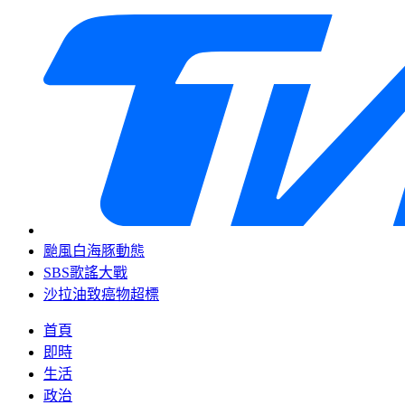
颱風白海豚動態
SBS歌謠大戰
沙拉油致癌物超標
首頁
即時
生活
政治