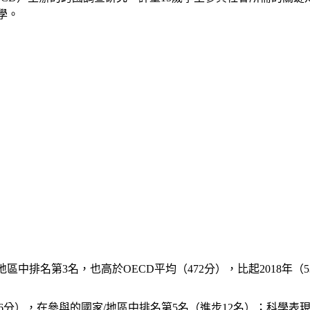
學。
/地區中排名第3名，也高於OECD平均（472分），比起2018年（
6分），在參與的國家/地區中排名第5名（進步12名）；科學表現5