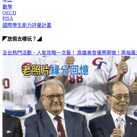
數學
OECD
PISA
國際學生能力評量計畫
◤放假去哪玩？◢
全台熱門活動、人氣攻略一次看！
高雄美食優惠開搶！再抽萬