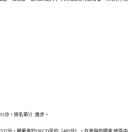
531分，排名第5）進步。
37分，顯著高於OECD平均（485分），在參與的國家/地區中