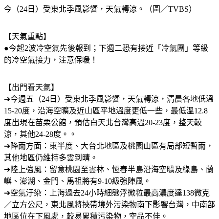
【天氣重點】
●今起2波冷空氣先後報到；下週二恐有接近「冷氣團」等級
的冷空氣接力，注意保暖！
【出門看天氣】
➔今週五（24日）受東北季風影響，天氣轉涼，清晨各地低溫
15-20度，沿海空曠及近山區平地溫度更低一些，最低溫12.8
度出現在苗栗公館，預估白天北台灣高溫20-23度，整天較
涼，其他24-28度。。
➔降雨方面：東半度、大台北地區及桃園山區有局部短暫雨，
其他地區仍維持多雲到晴。
➔陸上強風：留意桃園至雲林、恆春半島沿海空曠及綠島、蘭
嶼、澎湖、金門、馬祖將有9-10級強陣風。
➔空氣汙染：上海過去24小時細懸浮微粒最高濃度達138微克
／立方公尺，東北風將挾帶境外污染物南下影響台灣，中南部
地區位在下風處，較易累積污染物，空品不佳。