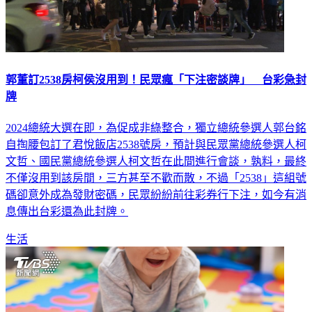
郭董訂2538房柯侯沒用到！民眾瘋「下注密談牌」 台彩急封
牌
2024總統大選在即，為促成非綠整合，獨立總統參選人郭台銘
自掏腰包訂了君悅飯店2538號房，預計與民眾黨總統參選人柯
文哲、國民黨總統參選人柯文哲在此間進行會談，孰料，最終
不僅沒用到該房間，三方甚至不歡而散，不過「2538」這組號
碼卻意外成為發財密碼，民眾紛紛前往彩券行下注，如今有消
息傳出台彩還為此封牌。
生活