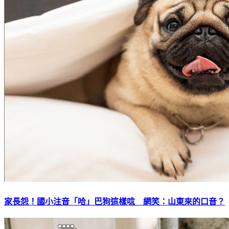
家長怨！國小注音「哈」巴狗這樣唸 網笑：山東來的口音？