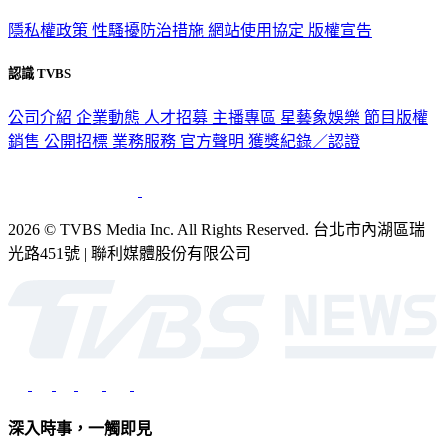
隱私權政策
性騷擾防治措施
網站使用協定
版權宣告
認識 TVBS
公司介紹
企業動態
人才招募
主播專區
星藝象娛樂
節目版權
銷售
公開招標
業務服務
官方聲明
獲獎紀錄／認證
2026 © TVBS Media Inc. All Rights Reserved. 台北市內湖區瑞
光路451號 | 聯利媒體股份有限公司
深入時事，一觸即見