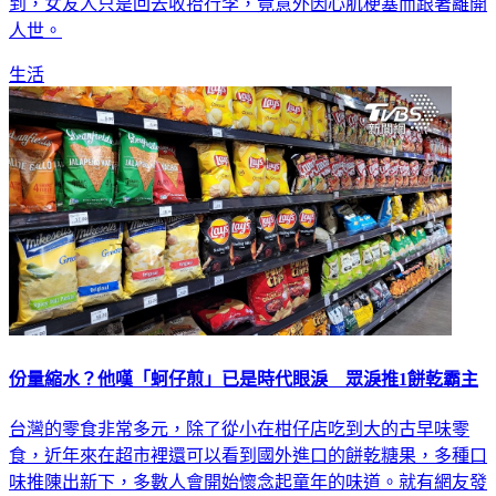
人世。
生活
份量縮水？他嘆「蚵仔煎」已是時代眼淚 眾淚推1餅乾霸主
台灣的零食非常多元，除了從小在柑仔店吃到大的古早味零
食，近年來在超市裡還可以看到國外進口的餅乾糖果，多種口
味推陳出新下，多數人會開始懷念起童年的味道。就有網友發
現，自己的餅乾愛牌「蚵仔煎」雖然味道、價錢都沒變，但份