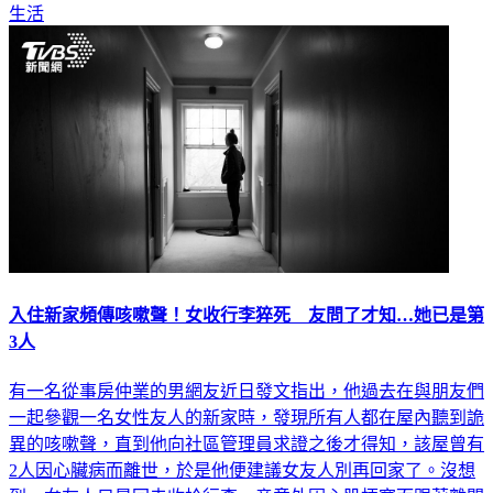
入住新家頻傳咳嗽聲！女收行李猝死 友問了才知…她已是第
3人
有一名從事房仲業的男網友近日發文指出，他過去在與朋友們
一起參觀一名女性友人的新家時，發現所有人都在屋內聽到詭
異的咳嗽聲，直到他向社區管理員求證之後才得知，該屋曾有
2人因心臟病而離世，於是他便建議女友人別再回家了。沒想
到，女友人只是回去收拾行李，竟意外因心肌梗塞而跟著離開