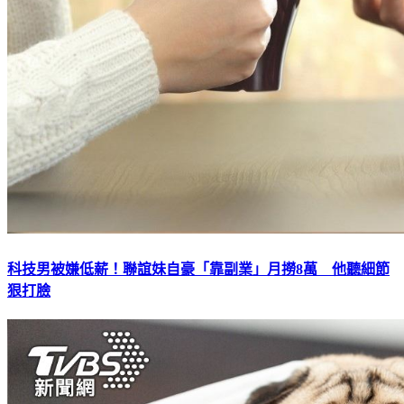
科技男被嫌低薪！聯誼妹自豪「靠副業」月撈8萬 他聽細節
狠打臉