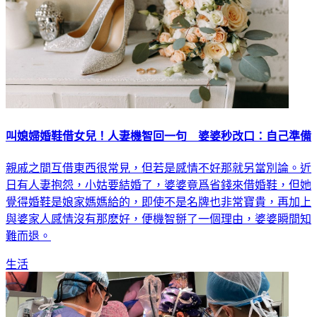
叫媳婦婚鞋借女兒！人妻機智回一句 婆婆秒改口：自己準備
親戚之間互借東西很常見，但若是感情不好那就另當別論。近
日有人妻抱怨，小姑要結婚了，婆婆竟爲省錢來借婚鞋，但她
覺得婚鞋是娘家媽媽給的，即使不是名牌也非常寶貴，再加上
與婆家人感情沒有那麽好，便機智掰了一個理由，婆婆瞬間知
難而退。
生活