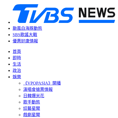
颱風白海豚動態
SBS歌謠大戰
優惠好康情報
首頁
即時
生活
政治
娛樂
《VPOPASIA》開播
演唱會搶票情報
日韓爆米花
歌手動態
綜藝星聞
戲劇星聞