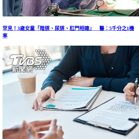
罕見！3歲女童「陰道、尿道、肛門相連」 醫：5千分之1機
率