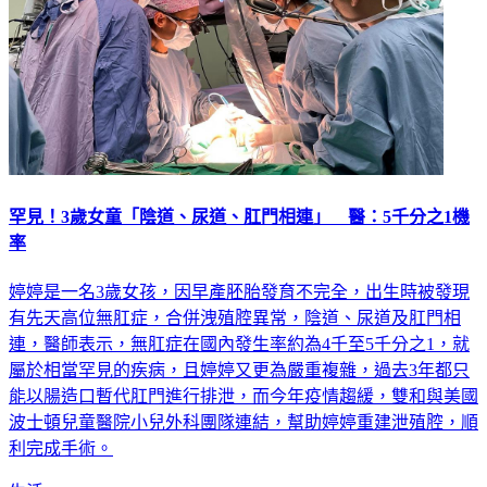
罕見！3歲女童「陰道、尿道、肛門相連」 醫：5千分之1機
率
婷婷是一名3歲女孩，因早產胚胎發育不完全，出生時被發現
有先天高位無肛症，合併洩殖腔異常，陰道、尿道及肛門相
連，醫師表示，無肛症在國內發生率約為4千至5千分之1，就
屬於相當罕見的疾病，且婷婷又更為嚴重複雜，過去3年都只
能以腸造口暫代肛門進行排泄，而今年疫情趨緩，雙和與美國
波士頓兒童醫院小兒外科團隊連結，幫助婷婷重建泄殖腔，順
利完成手術。
生活