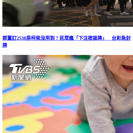
郭董訂2538房柯侯沒用到！民眾瘋「下注密談牌」 台彩急封
牌