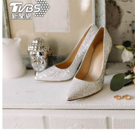
叫媳婦婚鞋借女兒！人妻機智回一句 婆婆秒改口：自己準備