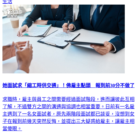
她面試求「縮工時供交通」！佛雇主點頭 報到前30分不做了
求職時，雇主與員工之間需要經過面試階段，進而讓彼此互相
了解，不過雙方之間的溝通與協調也相當重要。日前有一名雇
主遇到了一名女面試者，原先兩階段面試都已談妥，沒想到女
子在報到前幾天突然反悔，並提出三大疑惑給雇主，讓雇主相
當傻眼。
生活