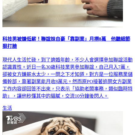
科技男被嫌低薪！聯誼妹自豪「靠副業」月撈8萬 他聽細節
狠打臉
現代人生活忙碌，到了適婚年齡，不少人會選擇參加聯誼活動
認識異性。近日一名30歲科技業男參加聯誼，自己月入7萬，
卻被女方嫌薪水太少，一問之下才知道，對方是一位服務業儲
備幹部，靠著副業能月收8萬元。然而原PO接著追問女方副業
工作内容卻回答不出來，只表示「協助老闆事務，類似臨時特
助」，讓他秒懂其中的貓膩，交流10分鐘後閃人。
生活