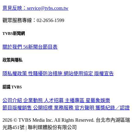
意見反映：service@tvbs.com.tw
觀眾服務專線：02-2656-1599
TVBS新聞網
關於我們
56新聞台節目表
政策與隱私
隱私權政策
性騷擾防治措施
網站使用協定
版權宣告
認識 TVBS
公司介紹
企業動態
人才招募
主播專區
星藝象娛樂
節目版權銷售
公開招標
業務服務
官方聲明
獲獎紀錄／認證
2026 © TVBS Media Inc. All Rights Reserved. 台北市內湖區瑞
光路451號 | 聯利媒體股份有限公司