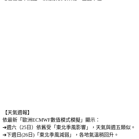
【天氣週報】
依最新「歐洲ECMWF數值模式模擬」顯示： 
➔週六（25日）依舊受「東北季風影響」，天氣與週五類似。
➔下週日(26日)「東北季風減弱」，各地氣溫稍回升。 
➔下週一（27日）東北季風逐漸增強，桃園以北及東半部有局