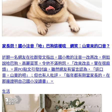
家長怨！國小注音「哈」巴狗這樣唸 網笑：山東來的口音？
近期一名網友在社群發文指出，國小教的注音一改再改，例如
說哈巴狗、高麗菜等，令他不滿抱怨，「改來改去，實在很麻
煩」。原PO貼文引發討論，雖然網友有留言認為，「這口
音，山東的吧」；但也有人批評，「每年都有剛當家長的，在
那邊證明自己國小沒讀書」。
生活