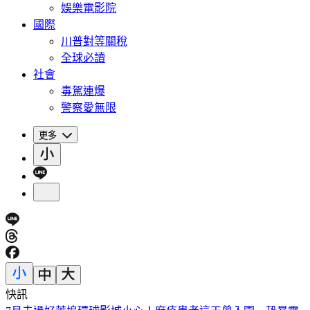
娛樂電影院
國際
川普對等關稅
全球必讀
社會
毒駕連爆
警察愛無限
更多
快訊