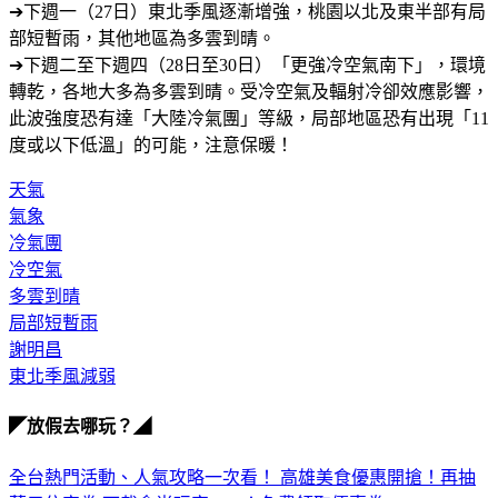
部短暫雨，其他地區為多雲到晴。
➔下週二至下週四（28日至30日）「更強冷空氣南下」，環境
轉乾，各地大多為多雲到晴。受冷空氣及輻射冷卻效應影響，
此波強度恐有達「大陸冷氣團」等級，局部地區恐有出現「11
度或以下低溫」的可能，注意保暖！
天氣
氣象
冷氣團
冷空氣
多雲到晴
局部短暫雨
謝明昌
東北季風減弱
◤放假去哪玩？◢
全台熱門活動、人氣攻略一次看！
高雄美食優惠開搶！再抽
萬元住宿券
下載食尚玩家APP！免費領取優惠券