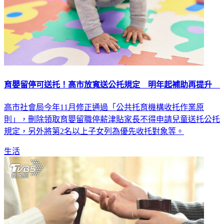
育嬰留停可送托！高市放寬送公托規定 明年起補助再提升
高市社會局今年11月修正通過「公共托育機構收托作業原
則」，刪除領取育嬰留職停薪津貼家長不得申請兒童送托公托
規定，另外將第2名以上子女列為優先收托對象等。
生活