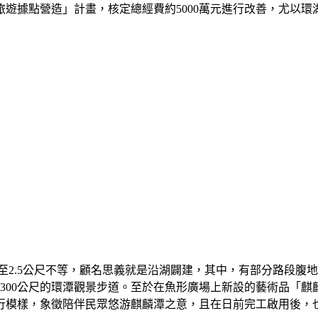
遊據點營造」計畫，核定總經費約5000萬元進行改善，尤以環
尺至2.5公尺不等，顧名思義就是沿湖闢建，其中，有部分路段腹
約1300公尺的環潭觀景步道。至於在魚形廣場上新設的藝術品「
行模樣，象徵陪伴民眾悠游麒麟潭之意，且在日前完工啟用後，