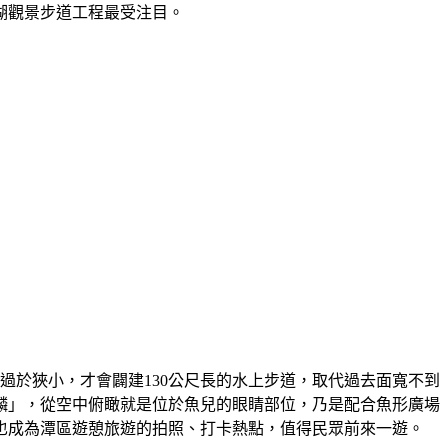
湖觀景步道工程最受注目。
地過於狹小，才會闢建130公尺長的水上步道，取代過去面寬不到
麒麟」，從空中俯瞰就是位於魚兒的眼睛部位，乃是配合魚形廣場
也成為潭區遊憩旅遊的拍照、打卡熱點，值得民眾前來一遊。