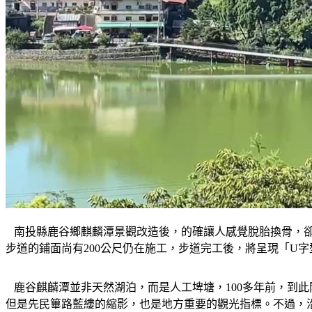
   南投縣鹿谷鄉麒麟潭景觀改造後，的確讓人感覺脫胎換骨
步道的鋪面尚有200公尺仍在施工，步道完工後，將呈現「U
   鹿谷麒麟潭並非天然湖泊，而是人工埤塘，100多年前，
但是先民篳路藍縷的縮影，也是地方重要的觀光指標。不過，