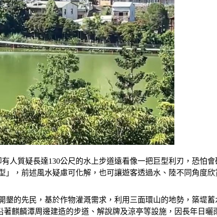
，卻有人質疑長達130公尺的水上步道遠看像一把巨型利刃，恐怕
字型」，前述風水疑慮可化解，也可讓遊客透過水、陸不同角度欣
到此開墾的先民，基於作物灌溉需求，利用三面環山的地勢，築堤
沿著麒麟潭周邊建造的步道、解說牌及涼亭等設施，因長年日曬