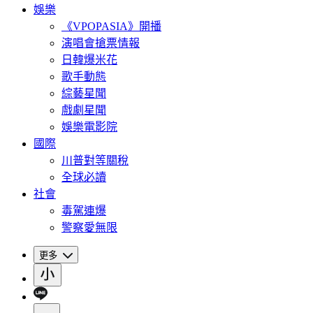
娛樂
《VPOPASIA》開播
演唱會搶票情報
日韓爆米花
歌手動態
綜藝星聞
戲劇星聞
娛樂電影院
國際
川普對等關稅
全球必讀
社會
毒駕連爆
警察愛無限
更多