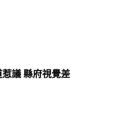
惹議 縣府視覺差