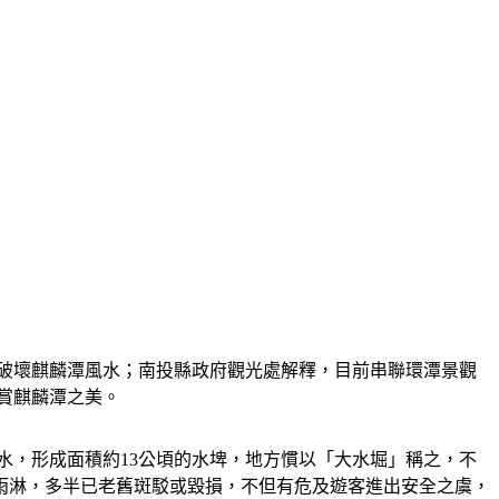
會破壞麒麟潭風水；南投縣政府觀光處解釋，目前串聯環潭景觀
賞麒麟潭之美。
蓄水，形成面積約13公頃的水埤，地方慣以「大水堀」稱之，不
雨淋，多半已老舊斑駁或毀損，不但有危及遊客進出安全之虞，