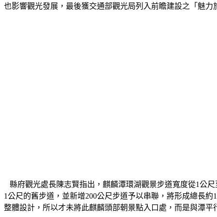
也影響觀光發展，最後獲交通部觀光局列入前瞻建設之「魅力旅
   縣府觀光處長陳志賢指出，麒麟潭環湖觀景步道寬度從1公
1公尺的舊步道，並新增200公尺步道予以串聯，將形成總長
整體設計，所以才未將此麒麟頭部朝景點入口處，而是與潭平