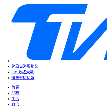
颱風白海豚動態
SBS歌謠大戰
優惠好康情報
首頁
即時
生活
政治