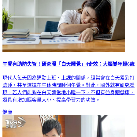
午覺有助防失智！研究曝「白天睡覺」4奇效：大腦變年輕6歲
現代人每天因為通勤上班、上課的關係，經常會在白天累到打
瞌睡，甚至選擇在午休時間睡個午覺。對此，國外就有研究發
現，若人們能夠在白天適當地小睡一下，不但有益身體健康，
還具有增加腦容量大小、提高學習力的功效。
健康