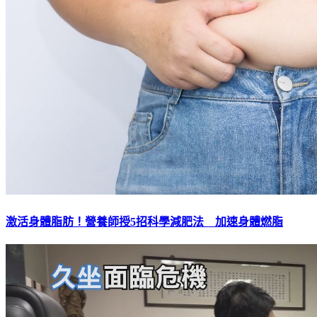
激活身體脂肪！營養師授5招科學減肥法 加速身體燃脂