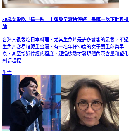
30歲女愛吃「這一味」！卵巢早衰快停經 醫嘆一吃下肚難排
除
台灣人很愛吃日本料理，尤其生魚片是許多饕客的最愛，不過
生魚片容易暗藏重金屬，有一名年僅30歲的女子嚴重卵巢早
衰，甚至接近停經的程度，經過檢驗才發現體內汞含量和塑化
劑都超標。
生活