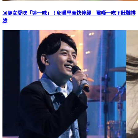
30歲女愛吃「這一味」！卵巢早衰快停經 醫嘆一吃下肚難排
除