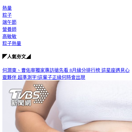
熱量
粽子
端午節
營養師
高敏敏
粽子熱量
◤人氣夯文◢
何潤東、曹佑寧獨家專訪搶先看
8月緣分排行榜 這星座遇見心
靈夥伴
超準測字!這輩子正緣何時會出現