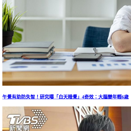
午覺有助防失智！研究曝「白天睡覺」4奇效：大腦變年輕6歲