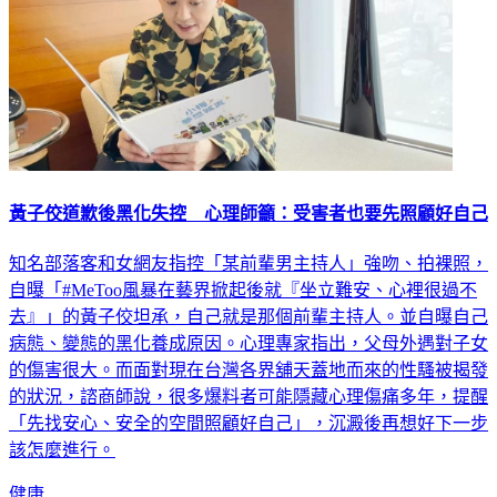
黃子佼道歉後黑化失控 心理師籲：受害者也要先照顧好自己
知名部落客和女網友指控「某前輩男主持人」強吻、拍裸照，
自曝「#MeToo風暴在藝界掀起後就『坐立難安、心裡很過不
去』」的黃子佼坦承，自己就是那個前輩主持人。並自曝自己
病態、變態的黑化養成原因。心理專家指出，父母外遇對子女
的傷害很大。而面對現在台灣各界舖天蓋地而來的性騷被揭發
的狀況，諮商師說，很多爆料者可能隱藏心理傷痛多年，提醒
「先找安心、安全的空間照顧好自己」，沉澱後再想好下一步
該怎麼進行。
健康