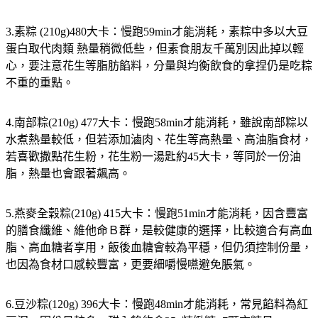
3.素粽 (210g)480大卡：
慢跑59min才能消耗，素粽中多以大豆
蛋白取代肉類 熱量稍微低些，但素食朋友千萬別因此掉以輕
心，要注意花生等脂肪餡料，分量與均衡飲食的拿捏仍是吃粽
不重的重點。
4.南部粽(210g) 477大卡：
慢跑58min才能消耗，雖說南部粽以
水煮熱量較低，但若添加滷肉、花生等高熱量、高油脂食材，
若喜歡撒點花生粉，花生粉一湯匙約45大卡，等同於一份油
脂，熱量也會跟著飆高。
5.燕麥全穀粽(210g) 415大卡：
慢跑51min才能消耗，因含豐富
的膳食纖維、維他命Ｂ群，是較健康的選擇，比較適合有高血
脂、高血糖者享用，飯後血糖會較為平穩，但仍須控制份量，
也因為食材口感較豐富，更要細嚼慢嚥避免脹氣。
6.豆沙粽(120g) 396大卡：
慢跑48min才能消耗，常見餡料為紅