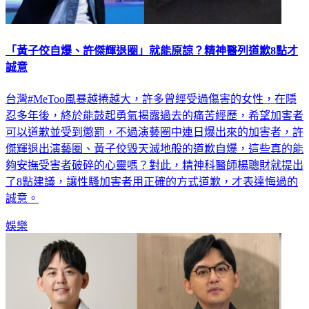
「黃子佼自爆、許傑輝退圈」就能原諒？精神醫列道歉8點才
誠意
台灣#MeToo風暴越捲越大，許多曾經受過傷害的女性，在隱
忍多年後，終於能鼓起勇氣揭露過去的痛苦經歷，希望加害者
可以道歉並受到懲罰，不過演藝圈中連日爆出來的加害者，許
傑輝退出演藝圈、黃子佼毀天滅地般的道歉自爆，這些真的能
夠安撫受害者破碎的心靈嗎？對此，精神科醫師楊聰財就提出
了8點建議，讓性騷加害者用正確的方式道歉，才表達悔過的
誠意。
娛樂