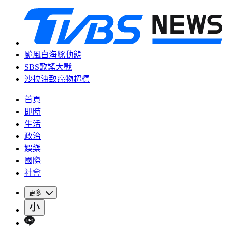
颱風白海豚動態
SBS歌謠大戰
沙拉油致癌物超標
首頁
即時
生活
政治
娛樂
國際
社會
更多