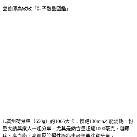
營養師高敏敏「粽子熱量圖鑑」
1.廣州荷葉粽（650g）約1066大卡：
慢跑130min才能消耗，份
量大請與家人一起分享，尤其是鈉含量超過1000毫克，糖尿
病、高血脂、高血壓等慢性疾病患者更要注意分量。