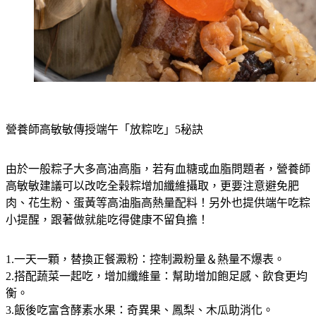
營養師高敏敏傳授端午「放粽吃」5秘訣
由於一般粽子大多高油高脂，若有血糖或血脂問題者，營養師
高敏敏建議可以改吃全榖粽增加纖維攝取，更要注意避免肥
肉、花生粉、蛋黃等高油脂高熱量配料！另外也提供端午吃粽
小提醒，跟著做就能吃得健康不留負擔！
1.一天一顆，替換正餐澱粉：控制澱粉量＆熱量不爆表。
2.搭配蔬菜一起吃，增加纖維量：幫助增加飽足感、飲食更均
衡。
3.飯後吃富含酵素水果：奇異果、鳳梨、木瓜助消化。