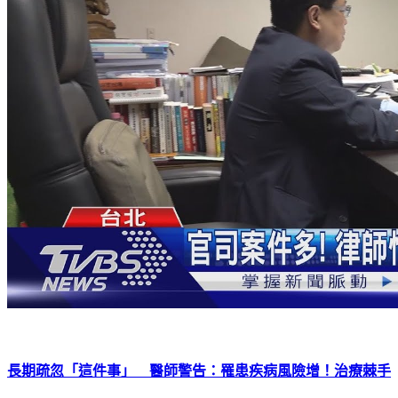
長期疏忽「這件事」 醫師警告：罹患疾病風險增！治療棘手