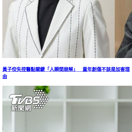
黃子佼失控醫點關鍵「人瞬間崩解」 童年創傷不該是加害理
由