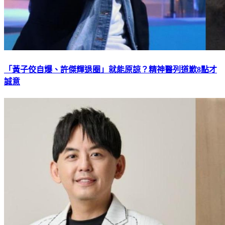
「黃子佼自爆、許傑輝退圈」就能原諒？精神醫列道歉8點才
誠意