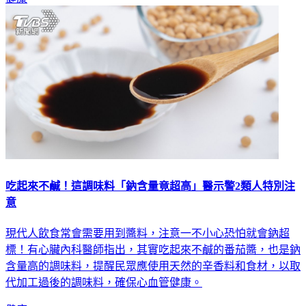
吃起來不鹹！這調味料「鈉含量竟超高」醫示警2類人特別注
意
現代人飲食常會需要用到醬料，注意一不小心恐怕就會鈉超
標！有心臟內科醫師指出，其實吃起來不鹹的番茄醬，也是鈉
含量高的調味料，提醒民眾應使用天然的辛香料和食材，以取
代加工過後的調味料，確保心血管健康。