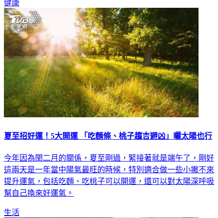
健康
夏至招好運！5大開運 「吃麵條、桃子趨吉避凶」曬太陽也行
今年因為閏二月的關係，夏至剛過，緊接著就是端午了，剛好
這兩天是一年當中陽氣最旺的時候，特別適合做一些小撇不來
提升運氣，包括吃麵、吃桃子可以開運，還可以對太陽深呼吸
幫自己換來好運氣。
生活