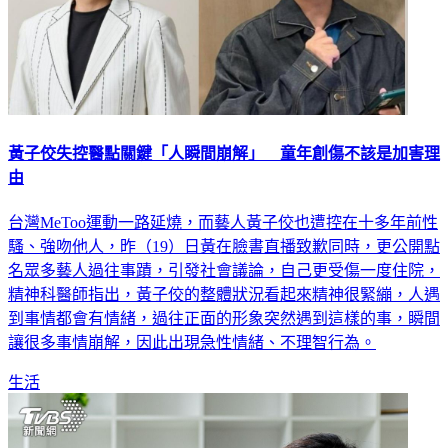
黃子佼失控醫點關鍵「人瞬間崩解」 童年創傷不該是加害理
由
台灣MeToo運動一路延燒，而藝人黃子佼也遭控在十多年前性
騷、強吻他人，昨（19）日黃在臉書直播致歉同時，更公開點
名眾多藝人過往事蹟，引發社會議論，自己更受傷一度住院，
精神科醫師指出，黃子佼的整體狀況看起來精神很緊繃，人遇
到事情都會有情緒，過往正面的形象突然遇到這樣的事，瞬間
讓很多事情崩解，因此出現急性情緒、不理智行為。
生活