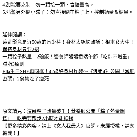
4.甜粽要克制：勿一顆接一顆，含糖量高。
5.沾醬另外倒小碟子：勿直接倒在粽子上，控制鈉量＆糖量。
延伸閱讀：
這背影竟是近50歲的蔡少芬！身材太絕網熱議：根本女大生！
保持身材只要2招
一顆粽子熱量＝2碗飯！營養師嫚嫚授端午節「吃粽不增重」
減脂3原則
Ella生日SHE再同框！42歲好身材炸裂～《浪姐4》公開「減肥
密碼」2食物吃了瘦死
原文請見：
這顆粽子熱量破千！營養師公開「粽子熱量圖
鑑」，吃完要跑步2小時才能抵銷
【更多精彩內容，請上《
女人我最大
》官網，未經授權，請勿
轉載！】