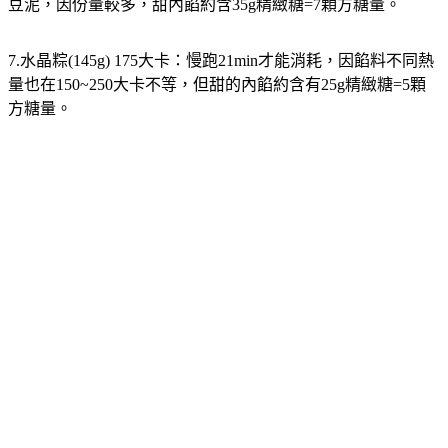
豆泥，因份量較多，甜內餡約含35g精緻糖=7顆方糖量。
7.水晶粽(145g) 175大卡：
慢跑21min才能消耗，因餡料不同熱
量也在150~250大卡不等，但甜的內餡約含有25g精緻糖=5顆
方糖量。