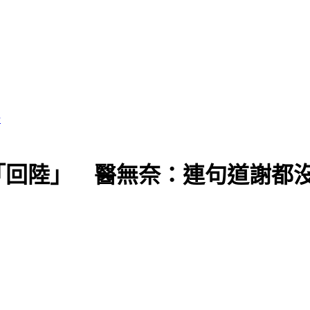
黨執政
「回陸」 醫無奈：連句道謝都