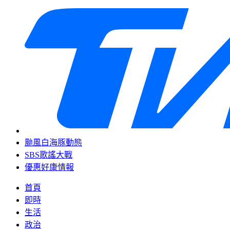
颱風白海豚動態
SBS歌謠大戰
優惠好康情報
首頁
即時
生活
政治