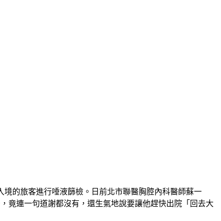
陸入境的旅客進行唾液篩檢。日前北市聯醫胸腔內科醫師蘇一
後，竟連一句道謝都沒有，還生氣地說要讓他趕快出院「回去大