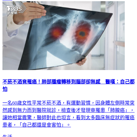
不菸不酒竟罹癌！肺部腫瘤轉移到腦部卻無感 醫嘆：自己都
怕
一名60歲女性平常不菸不酒，有運動習慣，因身體左側時常突
然感到無力而到醫院就診，檢查後才發現竟罹患「肺腺癌」，
讓她相當震驚，醫師對此也坦言，看到太多臨床無症狀的罹癌
患者，「自己都還是會害怕」。
生活