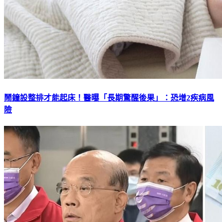
鬧鐘設整排才能起床！醫曝「長期驚醒後果」：恐增2疾病風
險