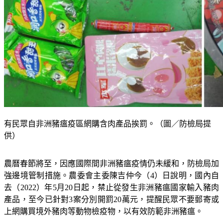
有民眾自非洲豬瘟疫區網購含肉產品挨罰。（圖／防檢局提
供）
農曆春節將至，因應國際間非洲豬瘟疫情仍未緩和，防檢局加
強邊境管制措施。農委會主委陳吉仲今（4）日說明，國內自
去（2022）年5月20日起，禁止從發生非洲豬瘟國家輸入豬肉
產品，至今已針對3案分別開罰20萬元，提醒民眾不要郵寄或
上網購買境外豬肉等動物檢疫物，以有效防範非洲豬瘟。
更多新聞：
將成亞洲唯一！台灣16年無豬瘟　元旦起拔針、後