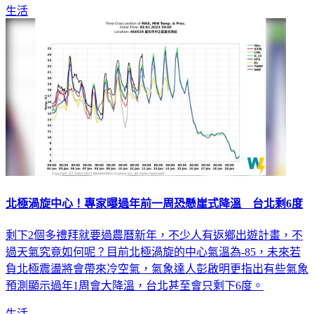
北極渦旋中心！專家曝過年前一周恐懸崖式降溫 台北剩6度
剩下2個多禮拜就要過農曆新年，不少人有返鄉出遊計畫，不
過天氣究竟如何呢？目前北極渦旋的中心氣溫為-85，未來若
負北極震盪將會帶來冷空氣，氣象達人彭啟明更指出有些氣象
預測顯示過年1周會大降溫，台北甚至會只剩下6度。
生活