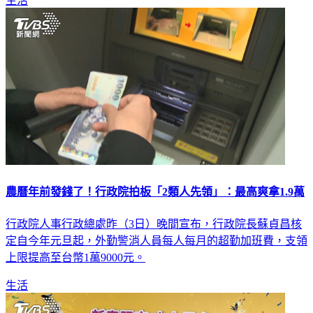
農曆年前發錢了！行政院拍板「2類人先領」：最高爽拿1.9萬
行政院人事行政總處昨（3日）晚間宣布，行政院長蘇貞昌核
定自今年元旦起，外勤警消人員每人每月的超勤加班費，支領
上限提高至台幣1萬9000元。
生活