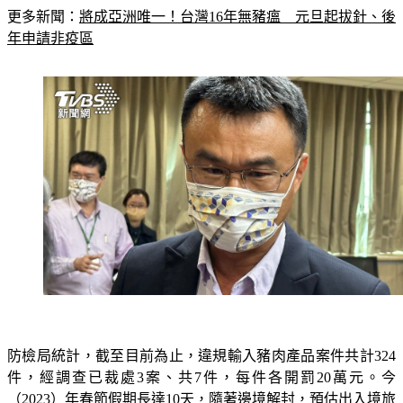
年申請非疫區
防檢局統計，截至目前為止，違規輸入豬肉產品案件共計324
件，經調查已裁處3案、共7件，每件各開罰20萬元。今
（2023）年春節假期長達10天，隨著邊境解封，預估出入境旅
客將大幅增加，非洲豬瘟中央災害應變中心今舉行第25次會