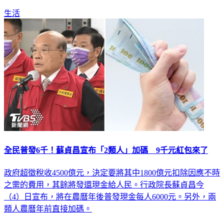
生活
全民普發6千！蘇貞昌宣布「2類人」加碼 9千元紅包來了
政府超徵稅收4500億元，決定要將其中1800億元扣除因應不時
之需的費用，其餘將發還現金給人民。行政院長蘇貞昌今
（4）日宣布，將在農曆年後普發現金每人6000元。另外，兩
類人農曆年前直接加碼。
生活