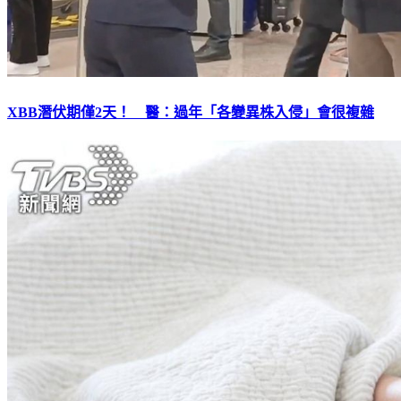
XBB潛伏期僅2天！ 醫：過年「各變異株入侵」會很複雜