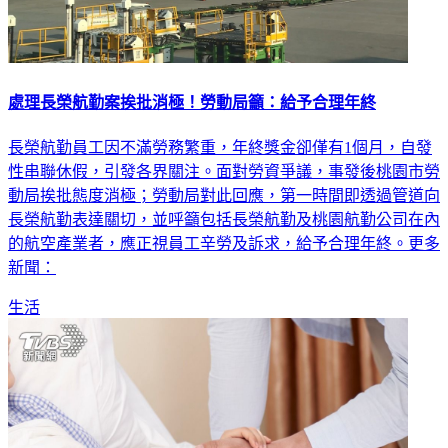
處理長榮航勤案挨批消極！勞動局籲：給予合理年終
長榮航勤員工因不滿勞務繁重，年終獎金卻僅有1個月，自發
性串聯休假，引發各界關注。面對勞資爭議，事發後桃園市勞
動局挨批態度消極；勞動局對此回應，第一時間即透過管道向
長榮航勤表達關切，並呼籲包括長榮航勤及桃園航勤公司在內
的航空產業者，應正視員工辛勞及訴求，給予合理年終。更多
新聞：
生活