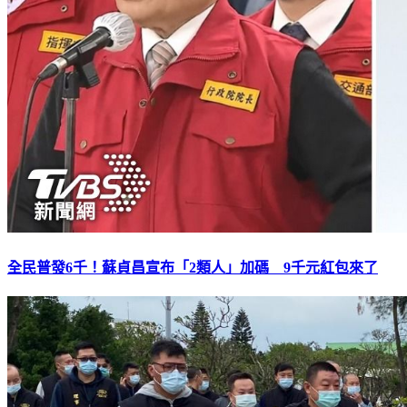
全民普發6千！蘇貞昌宣布「2類人」加碼 9千元紅包來了