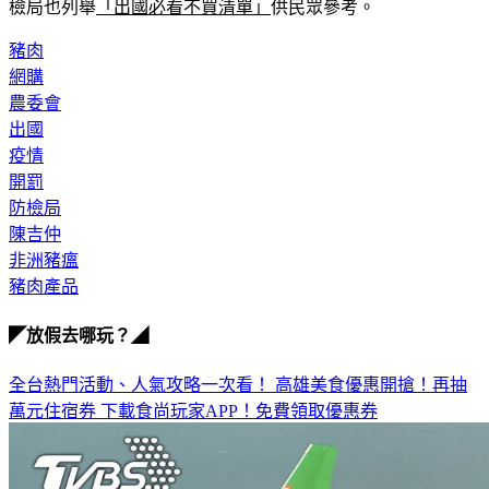
豬肉
網購
農委會
出國
疫情
開罰
防檢局
陳吉仲
非洲豬瘟
豬肉產品
◤放假去哪玩？◢
全台熱門活動、人氣攻略一次看！
高雄美食優惠開搶！再抽
萬元住宿券
下載食尚玩家APP！免費領取優惠券