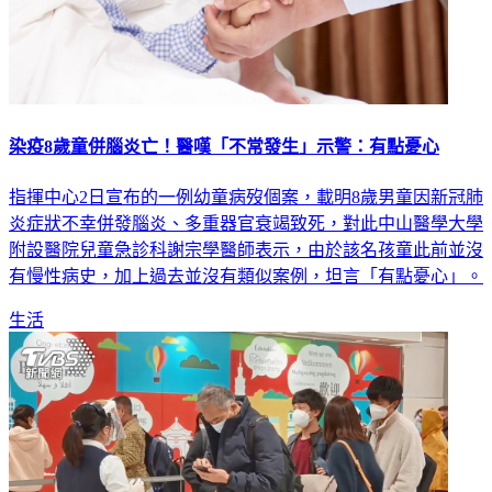
染疫8歲童併腦炎亡！醫嘆「不常發生」示警：有點憂心
指揮中心2日宣布的一例幼童病歿個案，載明8歲男童因新冠肺
炎症狀不幸併發腦炎、多重器官衰竭致死，對此中山醫學大學
附設醫院兒童急診科謝宗學醫師表示，由於該名孩童此前並沒
有慢性病史，加上過去並沒有類似案例，坦言「有點憂心」。
生活