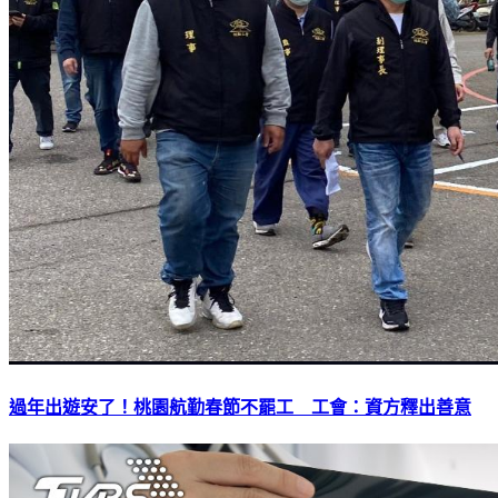
過年出遊安了！桃園航勤春節不罷工 工會：資方釋出善意