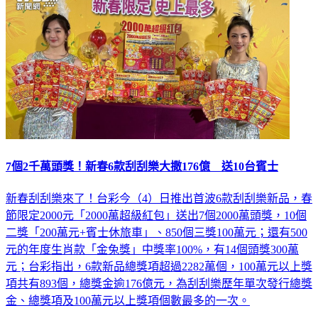
7個2千萬頭獎！新春6款刮刮樂大撒176億 送10台賓士
新春刮刮樂來了！台彩今（4）日推出首波6款刮刮樂新品，春
節限定2000元「2000萬超級紅包」送出7個2000萬頭獎，10個
二獎「200萬元+賓士休旅車」、850個三獎100萬元；還有500
元的年度生肖款「金兔獎」中獎率100%，有14個頭獎300萬
元；台彩指出，6款新品總獎項超過2282萬個，100萬元以上獎
項共有893個，總獎金逾176億元，為刮刮樂歷年單次發行總獎
金、總獎項及100萬元以上獎項個數最多的一次。
生活