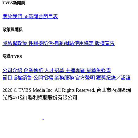
關於我們
56新聞台節目表
政策與隱私
隱私權政策
性騷擾防治措施
網站使用協定
版權宣告
認識 TVBS
公司介紹
企業動態
人才招募
主播專區
星藝象娛樂
節目版權銷售
公開招標
業務服務
官方聲明
獲獎紀錄／認證
2026 © TVBS Media Inc. All Rights Reserved. 台北市內湖區瑞
光路451號 | 聯利媒體股份有限公司