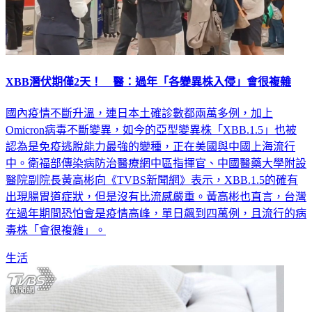
XBB潛伏期僅2天！ 醫：過年「各變異株入侵」會很複雜
國內疫情不斷升溫，連日本土確診數都兩萬多例，加上
Omicron病毒不斷變異，如今的亞型變異株「XBB.1.5」也被
認為是免疫逃脫能力最強的變種，正在美國與中國上海流行
中。衛福部傳染病防治醫療網中區指揮官、中國醫藥大學附設
醫院副院長黃高彬向《TVBS新聞網》表示，XBB.1.5的確有
出現腸胃道症狀，但是沒有比流感嚴重。黃高彬也直言，台灣
在過年期間恐怕會是疫情高峰，單日飆到四萬例，且流行的病
毒株「會很複雜」。
生活