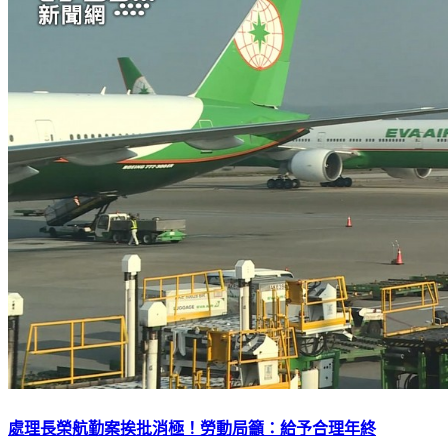
處理長榮航勤案挨批消極！勞動局籲：給予合理年終