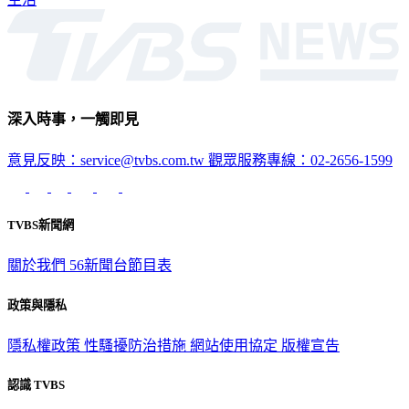
深入時事，一觸即見
意見反映：service@tvbs.com.tw
觀眾服務專線：02-2656-1599
TVBS新聞網
關於我們
56新聞台節目表
政策與隱私
隱私權政策
性騷擾防治措施
網站使用協定
版權宣告
認識 TVBS
公司介紹
企業動態
人才招募
主播專區
星藝象娛樂
節目版權