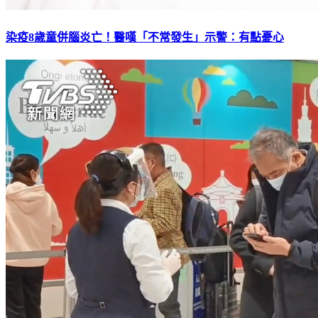
染疫8歲童併腦炎亡！醫嘆「不常發生」示警：有點憂心