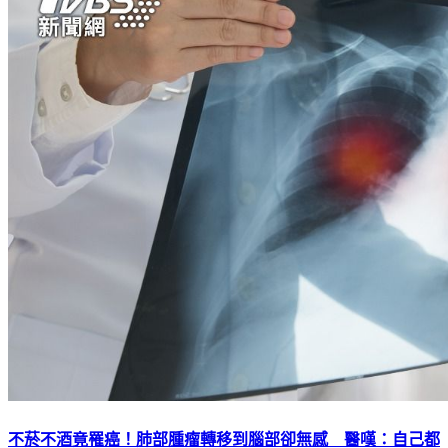
不菸不酒竟罹癌！肺部腫瘤轉移到腦部卻無感 醫嘆：自己都
怕