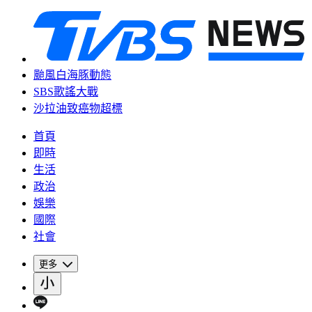
颱風白海豚動態
SBS歌謠大戰
沙拉油致癌物超標
首頁
即時
生活
政治
娛樂
國際
社會
更多