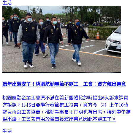
過年出遊安了！桃園航勤春節不罷工 工會：資方釋出善意
桃園航勤企業工會原不滿在簽新團體協約時提出6大訴求遭資
方拒絕，1月6日要舉行春節罷工投票，資方今（4）上午10時
緊急再跟工會協商，桃勤董事長王正明也有出席，接近中午結
果出爐，工會表示由於董事長釋出善意因此不罷工了。
生活