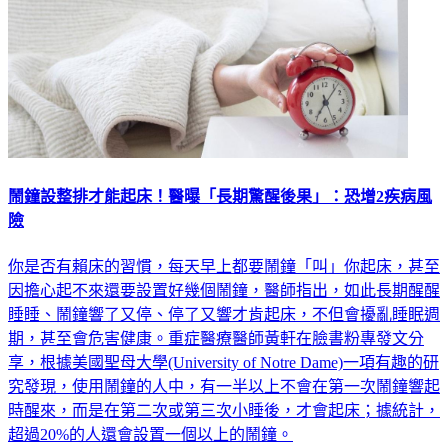
鬧鐘設整排才能起床！醫曝「長期驚醒後果」：恐增2疾病風
險
你是否有賴床的習慣，每天早上都要鬧鐘「叫」你起床，甚至
因擔心起不來還要設置好幾個鬧鐘，醫師指出，如此長期醒醒
睡睡、鬧鐘響了又停、停了又響才肯起床，不但會擾亂睡眠週
期，甚至會危害健康。重症醫療醫師黃軒在臉書粉專發文分
享，根據美國聖母大學(University of Notre Dame)一項有趣的研
究發現，使用鬧鐘的人中，有一半以上不會在第一次鬧鐘響起
時醒來，而是在第二次或第三次小睡後，才會起床；據統計，
超過20%的人還會設置一個以上的鬧鐘。