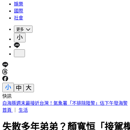
娛樂
國際
社會
更多
快訊
被選上國民法官該怎麼辦? 司法院廣告
首頁
｜
生活
失散多年弟弟？顏寬恒「接駕