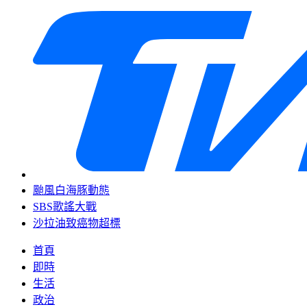
颱風白海豚動態
SBS歌謠大戰
沙拉油致癌物超標
首頁
即時
生活
政治