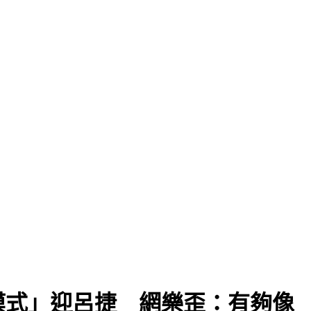
模式」迎呂捷 網樂歪：有夠像