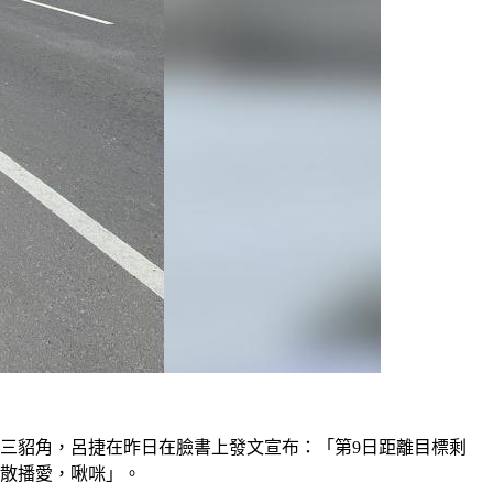
勢三貂角，呂捷在昨日在臉書上發文宣布：「第9日距離目標剩
樂散播愛，啾咪」。