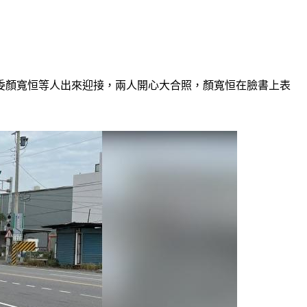
立委顏寬恒等人出來迎接，兩人開心大合照，顏寬恒在臉書上表