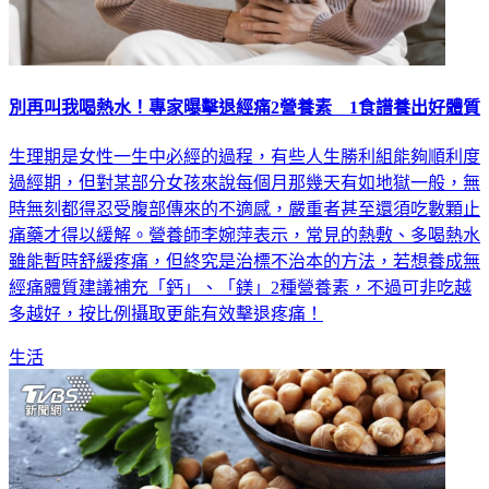
別再叫我喝熱水！專家曝擊退經痛2營養素 1食譜養出好體質
生理期是女性一生中必經的過程，有些人生勝利組能夠順利度
過經期，但對某部分女孩來說每個月那幾天有如地獄一般，無
時無刻都得忍受腹部傳來的不適感，嚴重者甚至還須吃數顆止
痛藥才得以緩解。營養師李婉萍表示，常見的熱敷、多喝熱水
雖能暫時舒緩疼痛，但終究是治標不治本的方法，若想養成無
經痛體質建議補充「鈣」、「鎂」2種營養素，不過可非吃越
多越好，按比例攝取更能有效擊退疼痛！
生活