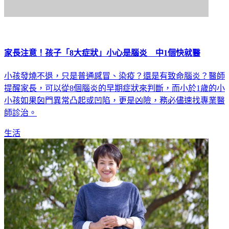
家長注意！孩子「8大症狀」小心是腦炎 中1個快就醫
小孩發燒不退，只是普通感冒、染疫？還是有致命腦炎？醫師
提醒家長，可以從8個腦炎的早期症狀來判斷，而小於1歲的小
小孩如果囟門異常凸起或凹陷，更是凶險，務必儘速找專業醫
師診治。
生活