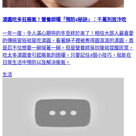
湯圓吃多狂脹氣！營養師曝「預防4秘訣」：千萬別放冷吃
一年一度、令人滿心期待的冬至終於來了！相信大部人最喜愛
的傳統習俗就是吃湯圓，看著鍋子裡被煮得圓滾滾的湯圓，真
是忍不住想要一碗接著一碗。但是營養師吳欣陵就提醒民眾，
吃太多湯圓會引起脹氣的困擾，只要記住4個小技巧，就能在
日常生活中預防以及解決脹氣。
生活