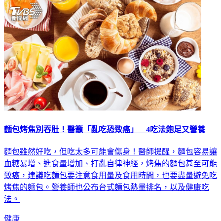
娛樂
麵包烤焦別吞肚！醫籲「亂吃恐致癌」 4吃法飽足又營養
麵包雖然好吃，但吃太多可能會傷身！醫師提醒，麵包容易讓
血糖暴增、進食量增加、打亂自律神經，烤焦的麵包甚至可能
致癌，建議吃麵包要注意食用量及食用時間，也要盡量避免吃
烤焦的麵包。營養師也公布台式麵包熱量排名，以及健康吃
法。