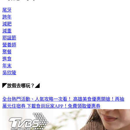
2.每日睡7-8小時
尾牙
跨年
減肥
減重
耶誕節
營養師
聚餐
進食
年末
吳欣陵
◤放假去哪玩？◢
全台熱門活動、人氣攻略一次看！
高雄美食優惠開搶！再抽
萬元住宿券
下載食尚玩家APP！免費領取優惠券