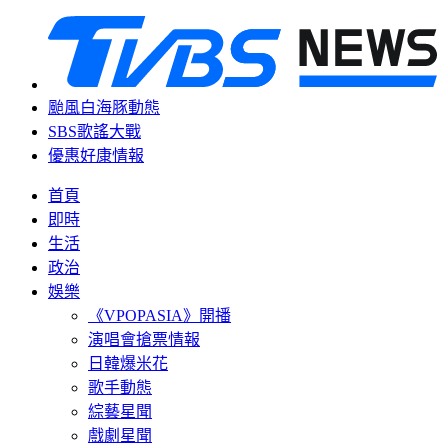
颱風白海豚動態
SBS歌謠大戰
優惠好康情報
首頁
即時
生活
政治
娛樂
《VPOPASIA》開播
演唱會搶票情報
日韓爆米花
歌手動態
綜藝星聞
戲劇星聞