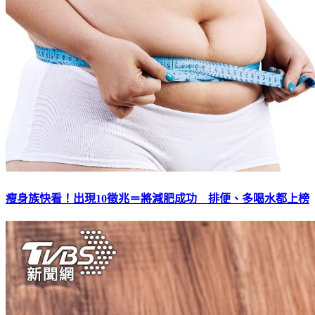
瘦身族快看！出現10徵兆＝將減肥成功 排便、多喝水都上榜