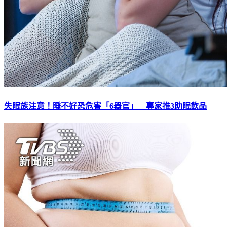
失眠族注意！睡不好恐危害「6器官」 專家推3助眠飲品