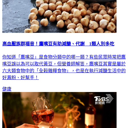
高血壓族群福音！鷹嘴豆有助減醣、代謝 1類人別多吃
你知道「鷹嘴豆」是食物分類中的哪一類？有些民眾時常把鷹
嘴豆誤以為可以取代黃豆，但營養師解答，鷹嘴豆其實是屬於
六大類食物中的「全榖雜糧食物」，也是在執行減醣生活中的
好澱粉、好幫手！
健康