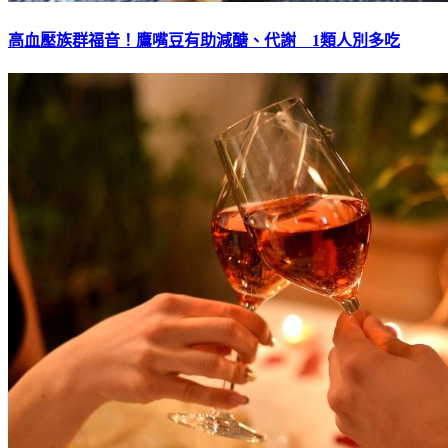
高血壓族群福音！鷹嘴豆有助減醣、代謝 1類人別多吃