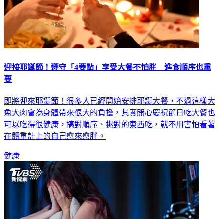
迎接耶誕節！遵守「4要點」享受大餐不怕胖 進食順序也重
要
即將迎來耶誕節！很多人已經開始安排耶誕大餐，不過這樣大
魚大肉會為身體帶來很大的負擔，其實開心慶祝節日吃大餐也
可以吃得很健康，搞對順序、挑對的東西吃，就不用害怕看著
在體重計上的自己愈來愈胖。
健康