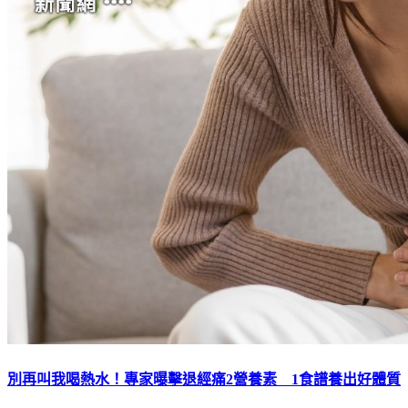
別再叫我喝熱水！專家曝擊退經痛2營養素 1食譜養出好體質