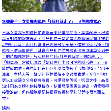
無聲殺手！女星罹卵巢癌「1個月就走了」 6危險群當心
日本女星高見知佳日前驚爆罹患卵巢癌病逝，享壽60歲。根據
高見知佳的親友表示，高見知佳一開始是因為腹痛就醫才被發
現罹患癌症，而且癌細胞已經擴散至全身，儘管接受治療，卻
還是不敵病魔離世。其實高見知佳從被檢查出罹患卵巢癌到去
世的時間非常短，只有短短的1個月左右時間。醫師表示，
「卵巢癌」常被比喻為「婦科癌症中最可怕的隱形殺手」，6
族群最危險。高見知佳在1978年以偶像歌手形象出道，曾出任
演員、主持人等，鮮明的個性獲得不少觀眾喜愛。今年7月她
更以無黨籍身分參選參議員，可惜最終落選。選舉之後，高見
知佳因為身體不適接受檢查，結果發現罹患卵巢癌，儘管積極
接受治療，但癌細胞還是持續擴散轉移至肺部等多器官而去
世。