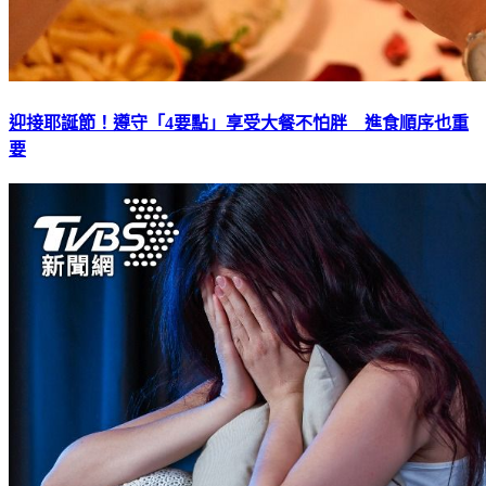
迎接耶誕節！遵守「4要點」享受大餐不怕胖 進食順序也重
要