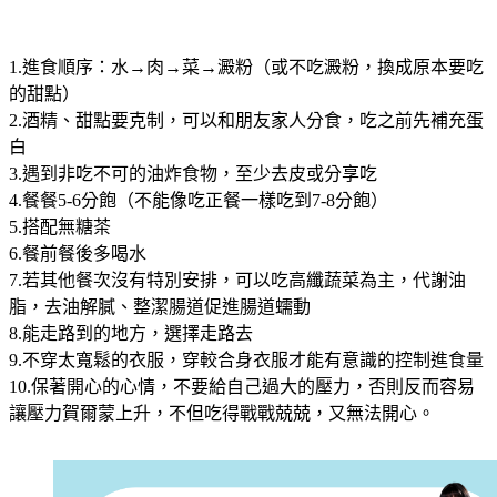
1.進食順序：水→肉→菜→澱粉（或不吃澱粉，換成原本要吃
的甜點）
2.酒精、甜點要克制，可以和朋友家人分食，吃之前先補充蛋
白
3.遇到非吃不可的油炸食物，至少去皮或分享吃
4.餐餐5-6分飽（不能像吃正餐一樣吃到7-8分飽）
5.搭配無糖茶
6.餐前餐後多喝水
7.若其他餐次沒有特別安排，可以吃高纖蔬菜為主，代謝油
脂，去油解膩、整潔腸道促進腸道蠕動
8.能走路到的地方，選擇走路去
9.不穿太寬鬆的衣服，穿較合身衣服才能有意識的控制進食量
10.保著開心的心情，不要給自己過大的壓力，否則反而容易
讓壓力賀爾蒙上升，不但吃得戰戰兢兢，又無法開心。