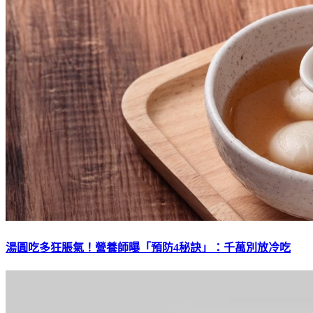
湯圓吃多狂脹氣！營養師曝「預防4秘訣」：千萬別放冷吃