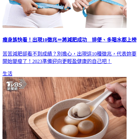
瘦身族快看！出現10徵兆＝將減肥成功 排便、多喝水都上榜
苦苦減肥卻看不到成績？別擔心，出現這10種徵兆，代表妳要
開始變瘦了！2023準備迎向更輕盈健康的自己吧！
生活