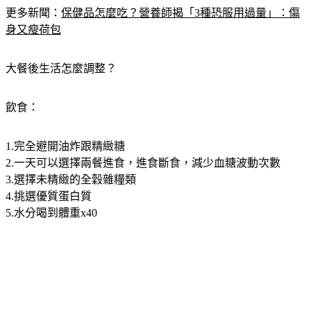
更多新聞：
保健品怎麼吃？營養師揭「3種恐服用過量」：傷
身又瘦荷包
大餐後生活怎麼調整？
飲食：
1.完全避開油炸跟精緻糖
2.一天可以選擇兩餐進食，進食斷食，減少血糖波動次數
3.選擇未精緻的全穀雜糧類
4.挑選優質蛋白質
5.水分喝到體重x40