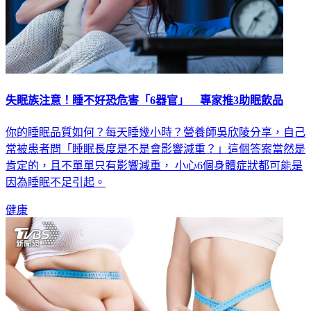
失眠族注意！睡不好恐危害「6器官」 專家推3助眠飲品
你的睡眠品質如何？每天睡幾小時？營養師吳欣陵分享，自己
常被患者問「睡眠長度是不是會影響減重？」這個答案當然是
肯定的，且不單單只有影響減重， 小心6個身體症狀都可能是
因為睡眠不足引起。
健康