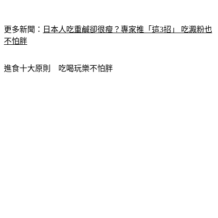
更多新聞：
日本人吃重鹹卻很瘦？專家推「這3招」 吃澱粉也
不怕胖
進食十大原則　吃喝玩樂不怕胖