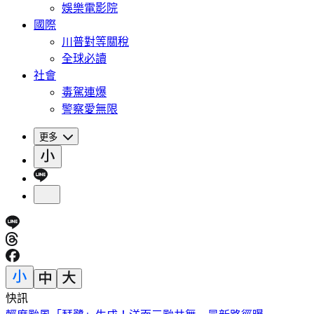
娛樂電影院
國際
川普對等關稅
全球必讀
社會
毒駕連爆
警察愛無限
更多
快訊