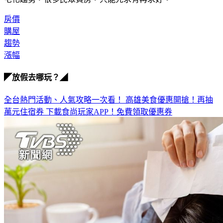
房價
購屋
趨勢
漲幅
◤放假去哪玩？◢
全台熱門活動、人氣攻略一次看！
高雄美食優惠開搶！再抽
萬元住宿券
下載食尚玩家APP！免費領取優惠券