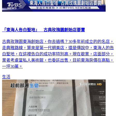
「東海人告白聖地」 古典玫瑰園創始店要賣
古典玫瑰園東海創始店，你去過嗎？30多年前成立的的名店，
走典雅路線，算來是第一代網美店，還是傳說中，東海人的告
白聖地，在這裡告白的成功率特別高。現在歇業，店面部分，
業者考慮當私人美術館，也委託出售，目前東海房價在高點，
一坪30萬。
生活