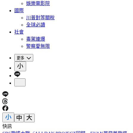
娛樂電影院
國際
川普對等關稅
全球必讀
社會
毒駕連爆
警察愛無限
更多
快訊