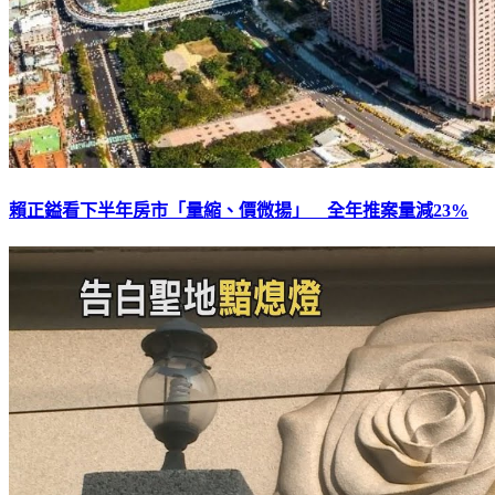
賴正鎰看下半年房市「量縮、價微揚」 全年推案量減23%