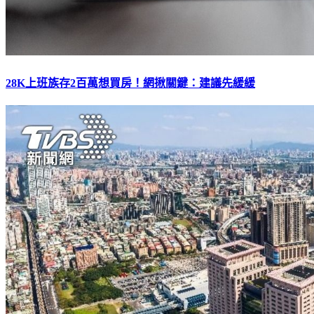
28K上班族存2百萬想買房！網揪關鍵：建議先緩緩