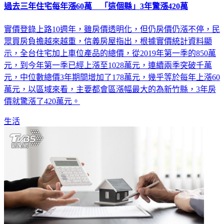
過去三年住宅每年漲60萬 「這個縣」3年驚漲420萬
實價登錄上路10週年，雖房價透明化，但仍房價仍漲不停，民
眾買房負擔越來越重，信義房屋指出，根據實價統計資料顯
示，全台住宅加上車位產品的總價，從2019年第一季的850萬
元，到今年第一季已經上漲至1028萬元，連續兩季突破千萬
元，中位數總價3年期間增加了178萬元，幾乎等於每年上漲60
萬元，以區域來看，主要都會區漲幅最大的為新竹縣，3年房
價就驚漲了420萬元。
生活