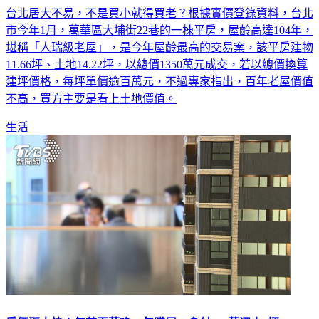
台北居大不易，不是買小就得買老？根據實價登錄資料，台北
市今年1月，萬華區大埔街22巷的一棟平房，屋齡高達104年，
堪稱「人瑞級老屋」，是今年屋齡最高的交易案，該平房建物
11.66坪、土地14.22坪，以總價1350萬元成交，若以總價換算
建坪價格，每坪單價逾百萬元，不過專家指出，百年老屋價值
不高，買方主要是看上土地價值。
生活