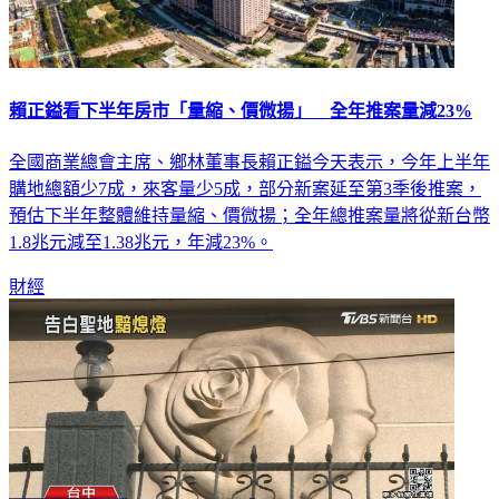
賴正鎰看下半年房市「量縮、價微揚」 全年推案量減23%
全國商業總會主席、鄉林董事長賴正鎰今天表示，今年上半年
購地總額少7成，來客量少5成，部分新案延至第3季後推案，
預估下半年整體維持量縮、價微揚；全年總推案量將從新台幣
1.8兆元減至1.38兆元，年減23%。
財經