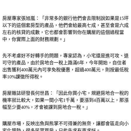
房屋專家張旭嵐：「非常多的銀行他們會去限制說如果是15坪
以下的這個套房型的產品，他們會給最高七成，甚至會是六成
左右的核貸的成數，它也都會影響到你在購屋的這個過程當
中，你實際上面的財務規劃。」
先不考慮好不好轉手的問題，專家認為，小宅還是進可攻、退
可守的產品，由於房地合一稅上路滿6年，今年開始，自住者
出售獲利400萬元內可享免稅優惠，超過400萬元，則按最低稅
率10%課徵所得稅。
房屋雜誌研發長何世昌：「因此你買小宅，規避房地合一稅的
機率就比較大，如果一間小宅1千萬，要漲到4百萬以上，那漲
幅至少要40%，才會被課到房地合一稅。」
購屋市場，反映出魚與熊掌不可得兼的無奈，讓都會區走向小
宅化趨勢，很多民眾買房，只能先求有再求好。