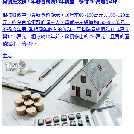
房價漲太快！年薪百萬晚10年購屋 多付250萬還小4坪
根據聯徵中心最新資料顯示，10年前80~100萬元與100~120萬
元，約莫百萬年薪的購屋人，購置房屋總價約866~967萬元，
不過今年第2季相同年收入的族群，平均購屋總價為1114萬元
與1216萬元，相較於10年前，房價多出約250萬元，且買的面
積還小了約4坪。
生活