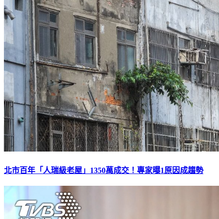
北市百年「人瑞級老屋」1350萬成交！專家曝1原因成趨勢