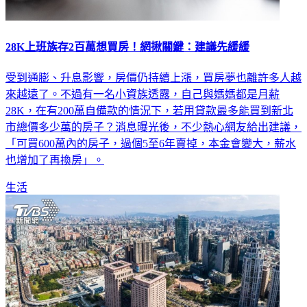
28K上班族存2百萬想買房！網揪關鍵：建議先緩緩
受到通膨、升息影響，房價仍持續上漲，買房夢也離許多人越
來越遠了。不過有一名小資族透露，自己與媽媽都是月薪
28K，在有200萬自備款的情況下，若用貸款最多能買到新北
市總價多少萬的房子？消息曝光後，不少熱心網友給出建議，
「可買600萬內的房子，過個5至6年賣掉，本金會變大，薪水
也增加了再換房」。
生活