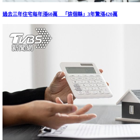
過去三年住宅每年漲60萬 「這個縣」3年驚漲420萬