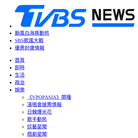
颱風白海豚動態
SBS歌謠大戰
優惠好康情報
首頁
即時
生活
政治
娛樂
《VPOPASIA》開播
演唱會搶票情報
日韓爆米花
歌手動態
綜藝星聞
戲劇星聞