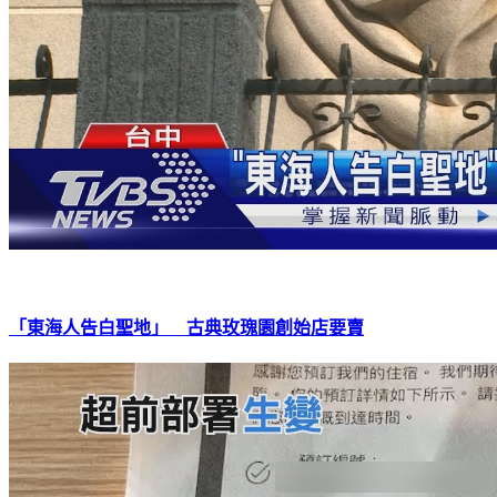
「東海人告白聖地」 古典玫瑰園創始店要賣