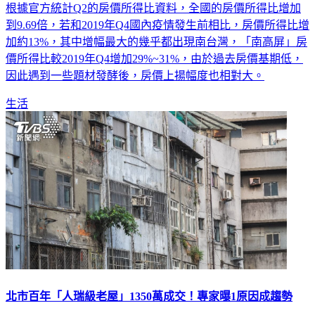
根據官方統計Q2的房價所得比資料，全國的房價所得比增加
到9.69倍，若和2019年Q4國內疫情發生前相比，房價所得比增
加約13%，其中增幅最大的幾乎都出現南台灣，「南高屏」房
價所得比較2019年Q4增加29%~31%，由於過去房價基期低，
因此遇到一些題材發酵後，房價上揚幅度也相對大。
生活
北市百年「人瑞級老屋」1350萬成交！專家曝1原因成趨勢