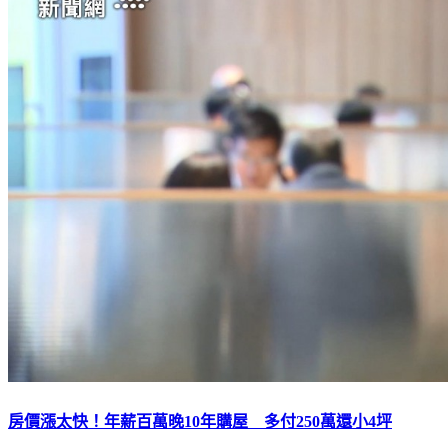
房價漲太快！年薪百萬晚10年購屋 多付250萬還小4坪