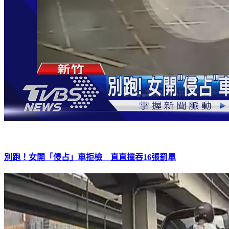
別跑！女開「侵占」車拒檢 直直撞吞16張罰單