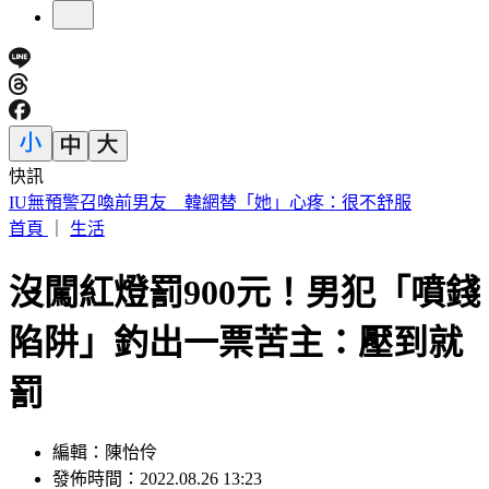
快訊
快訊／財神爺不在家 威力彩頭獎、二獎雙槓龜
首頁
｜
生活
沒闖紅燈罰900元！男犯「噴錢
陷阱」釣出一票苦主：壓到就
罰
編輯：陳怡伶
發佈時間：2022.08.26 13:23