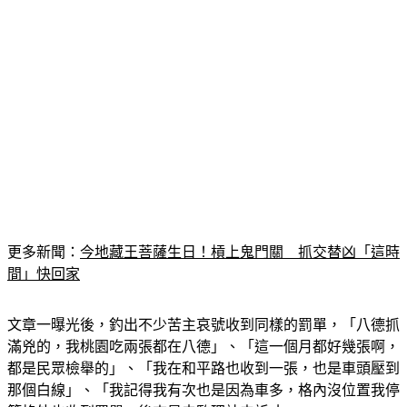
更多新聞：
今地藏王菩薩生日！槓上鬼門關　抓交替凶「這時
間」快回家
文章一曝光後，釣出不少苦主哀號收到同樣的罰單，「八德抓
滿兇的，我桃園吃兩張都在八德」、「這一個月都好幾張啊，
都是民眾檢舉的」、「我在和平路也收到一張，也是車頭壓到
那個白線」、「我記得我有次也是因為車多，格內沒位置我停