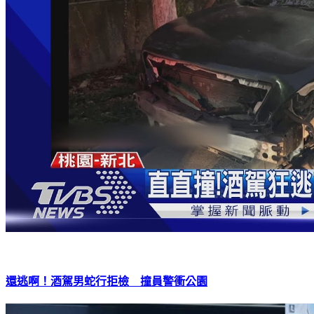
還逃啊！酒駕男蛇行拒檢 撞員警衝公園