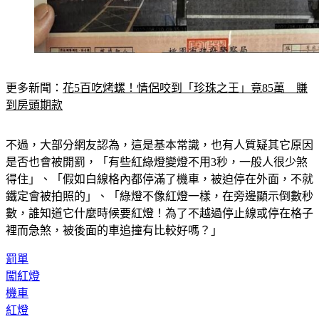
更多新聞：
花5百吃烤螺！情侶咬到「珍珠之王」竟85萬　賺
到房頭期款
不過，大部分網友認為，這是基本常識，也有人質疑其它原因
是否也會被開罰，「有些紅綠燈變燈不用3秒，一般人很少煞
得住」、「假如白線格內都停滿了機車，被迫停在外面，不就
鐵定會被拍照的」、「綠燈不像紅燈一樣，在旁邊顯示倒數秒
數，誰知道它什麼時候要紅燈！為了不越過停止線或停在格子
裡而急煞，被後面的車追撞有比較好嗎？」
罰單
闖紅燈
機車
紅燈