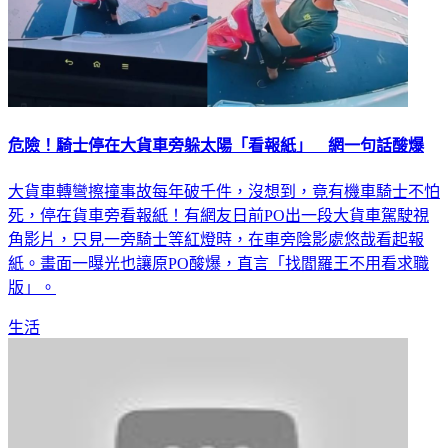
危險！騎士停在大貨車旁躲太陽「看報紙」 網一句話酸爆
大貨車轉彎擦撞事故每年破千件，沒想到，竟有機車騎士不怕
死，停在貨車旁看報紙！有網友日前PO出一段大貨車駕駛視
角影片，只見一旁騎士等紅燈時，在車旁陰影處悠哉看起報
紙。畫面一曝光也讓原PO酸爆，直言「找閻羅王不用看求職
版」。
生活