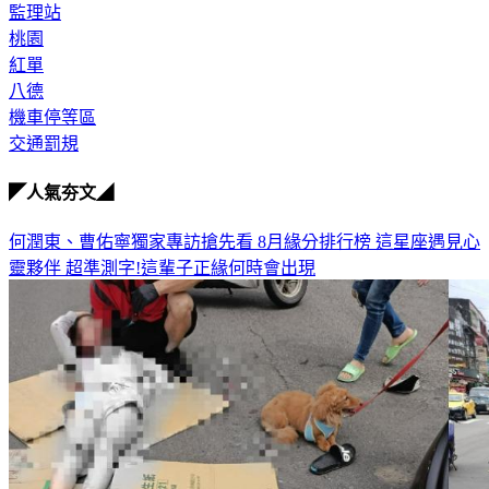
監理站
桃園
紅單
八德
機車停等區
交通罰規
◤人氣夯文◢
何潤東、曹佑寧獨家專訪搶先看
8月緣分排行榜 這星座遇見心
靈夥伴
超準測字!這輩子正緣何時會出現