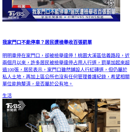
我家門口不能停車？居民遭檢舉收百張罰單
明明車停在家門口，卻被檢舉違停！桃園大溪區信義路段，近
兩個月以來，許多居民被檢舉違停占用人行道，罰單加起來超
過100張，居民表示，家門口雖然鋪設人行紅磚道，但仍屬於
私人土地，再加上區公所也沒有任何管理養護紀錄，希望相關
單位能夠釐清，是否屬於公有地。
生活