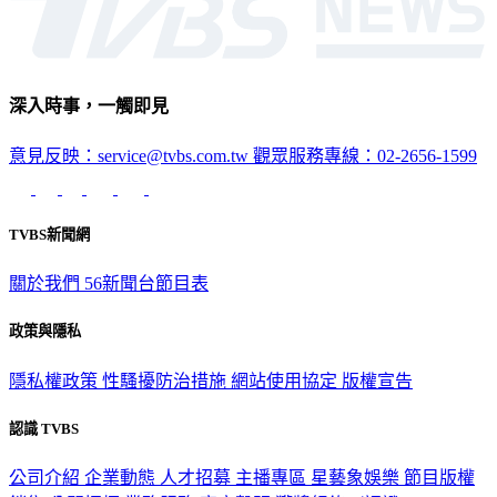
深入時事，一觸即見
意見反映：service@tvbs.com.tw
觀眾服務專線：02-2656-1599
TVBS新聞網
關於我們
56新聞台節目表
政策與隱私
隱私權政策
性騷擾防治措施
網站使用協定
版權宣告
認識 TVBS
公司介紹
企業動態
人才招募
主播專區
星藝象娛樂
節目版權