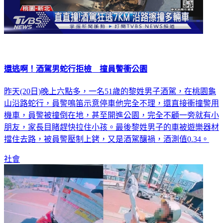
還逃啊！酒駕男蛇行拒檢 撞員警衝公園
昨天(20日)晚上六點多，一名51歲的黎姓男子酒駕，在桃園龜
山沿路蛇行，員警鳴笛示意停車他完全不理，還直接衝撞警用
機車，員警被撞倒在地，甚至開進公園，完全不顧一旁就有小
朋友，家長目睹趕快拉住小孩。最後黎姓男子的車被遊樂器材
擋住去路，被員警壓制上銬，又是酒駕釀禍，酒測值0.34。
社會