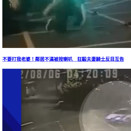
不要打我老婆！鄰居不滿被按喇叭 狂毆夫妻騎士反目互告