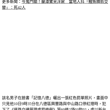
更多新聞：
今鬼門關！蘭潭驚見浮屍　當地人抖「鯉魚精抓交
替」：死42人
該名男子在臉書「記憶八德」曬出一張紅色罰單照片，畫面中
只見他10日9時35分在八德區興豐路與中山路口停紅燈時，犯
下了《道路交通管理處罰條例》第60條2項03款02，處以新台