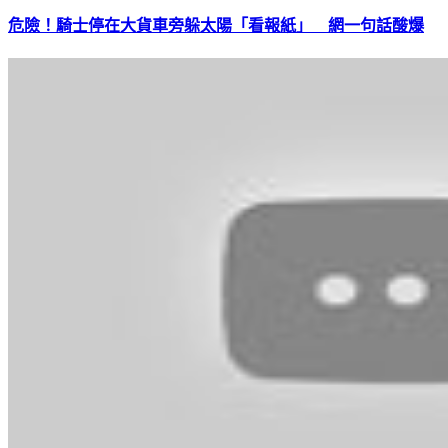
危險！騎士停在大貨車旁躲太陽「看報紙」 網一句話酸爆