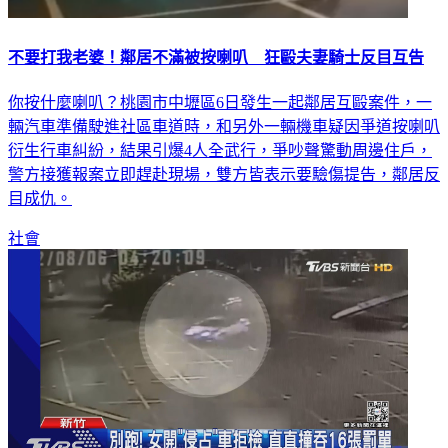
不要打我老婆！鄰居不滿被按喇叭 狂毆夫妻騎士反目互告
你按什麼喇叭？桃園市中壢區6日發生一起鄰居互毆案件，一
輛汽車準備駛進社區車道時，和另外一輛機車疑因爭道按喇叭
衍生行車糾紛，結果引爆4人全武行，爭吵聲驚動周邊住戶，
警方接獲報案立即趕赴現場，雙方皆表示要驗傷提告，鄰居反
目成仇。
社會