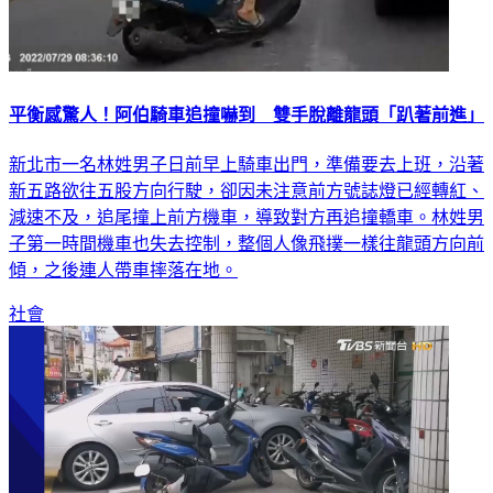
平衡感驚人！阿伯騎車追撞嚇到 雙手脫離龍頭「趴著前進」
新北市一名林姓男子日前早上騎車出門，準備要去上班，沿著
新五路欲往五股方向行駛，卻因未注意前方號誌燈已經轉紅、
減速不及，追尾撞上前方機車，導致對方再追撞轎車。林姓男
子第一時間機車也失去控制，整個人像飛撲一樣往龍頭方向前
傾，之後連人帶車摔落在地。
社會