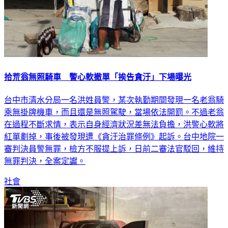
拾荒翁無照騎車 警心軟撤單「挨告貪汙」下場曝光
台中市清水分局一名洪姓員警，某次執勤期間發現一名老翁騎
乘無掛牌機車，而且還是無照駕駛，當場依法開罰。不過老翁
在過程不斷求情，表示自身經濟狀況差無法負擔，洪警心軟將
紅單劃掉，事後被發現遭《貪汙治罪條例》起訴。台中地院一
審判決員警無罪，檢方不服提上訴，日前二審法官駁回，維持
無罪判決，全案定讞。
社會