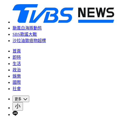
颱風白海豚動態
SBS歌謠大戰
沙拉油致癌物超標
首頁
即時
生活
政治
娛樂
國際
社會
更多