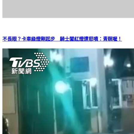
不長眼？卡車綠燈剛起步 騎士闖紅燈遭怒噴：青瞑喔！