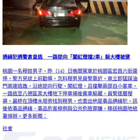
通緝犯遇警倉皇逃 一路逆向「闖紅燈撞2車」躲大樓被逮
桃園一名穆姓男子，昨（14）日晚間駕車於桃園區宏昌六街違
停，警方見狀上前勸導，怎料穆男見員警靠近，竟立即猛踩油
門高速逃逸，沿途逆向行駛、闖紅燈，且撞擊兩部自小客車，
一路逃至八德區某大樓地下停車場後棄車躲藏，員警逐層搜
尋，最終在頂樓水塔旁找到穆男，也查出他是毒品通緝犯，訊
後依毒品通緝、毒品危害條例與公共危險罪嫌，移送桃園地檢
署偵辦。更多新聞：
社會