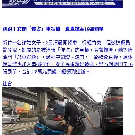
別跑！女開「侵占」車拒檢 直直撞吞16張罰單
新竹一名謝姓女子，6日清晨開轎車，行經竹東，但被巡邏員
警發現，她開的是被通報「侵占」的車輛，員警攔查，她卻催
油門「飛車逃逸」，過程中闖燈、逆向，一路橫衝直撞，連休
假員警也加入追捕行列，女子最後還是被逮，警方對她開了16
張罰單，合計2.8萬元罰鍰，還遭到送辦。
社會