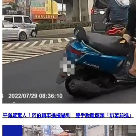
平衡感驚人！阿伯騎車追撞嚇到 雙手脫離龍頭「趴著前進」