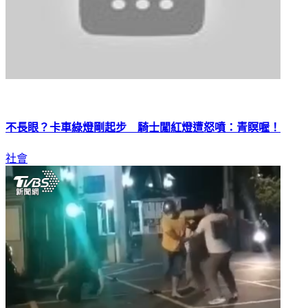
不長眼？卡車綠燈剛起步 騎士闖紅燈遭怒噴：青瞑喔！
社會