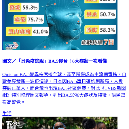
圖文／「具免疫逃脫」BA.5侵台！6大症狀一次看懂
Omicron BA.5變異株席捲全球，甚至慢慢成為主流病毒株，自
歐美爆發新一波疫情後，日本因BA.5單日確診創新高，人數
突破11萬人，而台灣也出現BA.5社區個案。對此《TVBS新聞
網》特別整理圖文報導，列出BA.5的6大症狀及特徵，讓民眾
提高警覺。
生活