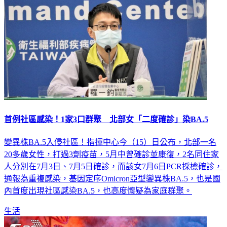
首例社區感染！1家3口群聚 北部女「二度確診」染BA.5
變異株BA.5入侵社區！指揮中心今（15）日公布，北部一名
20多歲女性，打過3劑疫苗，5月中曾確診並康復，2名同住家
人分別在7月3日、7月5日確診，而該女7月6日PCR採檢確診，
通報為重複感染，基因定序Omicron亞型變異株BA.5，也是國
內首度出現社區感染BA.5，也高度懷疑為家庭群聚。
生活