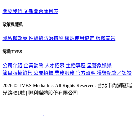
TVBS新聞網
關於我們
56新聞台節目表
政策與隱私
隱私權政策
性騷擾防治措施
網站使用協定
版權宣告
認識 TVBS
公司介紹
企業動態
人才招募
主播專區
星藝象娛樂
節目版權銷售
公開招標
業務服務
官方聲明
獲獎紀錄／認證
2026 © TVBS Media Inc. All Rights Reserved. 台北市內湖區瑞
光路451號 | 聯利媒體股份有限公司