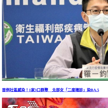
首例社區感染！1家3口群聚 北部女「二度確診」染BA.5