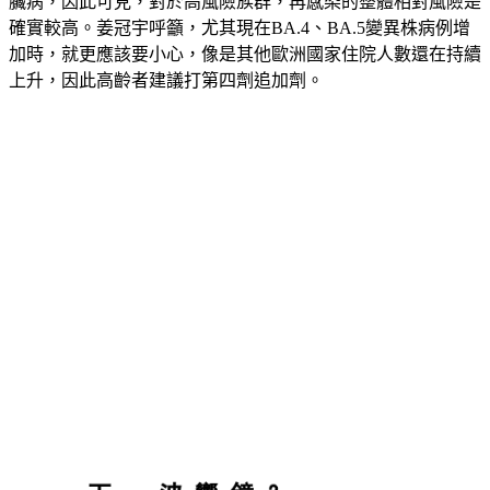
80–90% 是未接種疫苗、30–40% 患有糖尿病，19–26% 患有心
臟病，因此可見，對於高風險族群，再感染的整體相對風險是
確實較高。姜冠宇呼籲，尤其現在BA.4、BA.5變異株病例增
加時，就更應該要小心，像是其他歐洲國家住院人數還在持續
上升，因此高齡者建議打第四劑追加劑。