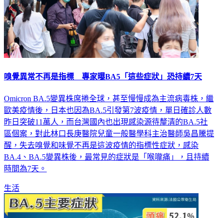
嗅覺異常不再是指標 專家曝BA5「這些症狀」恐持續7天
Omicron BA.5變異株席捲全球，甚至慢慢成為主流病毒株，繼
歐美疫情後，日本也因為BA.5引發第7波疫情，單日確診人數
昨日突破11萬人，而台灣國內也出現感染源待釐清的BA.5社
區個案，對此林口長庚醫院兒童一般醫學科主治醫師吳昌騰提
醒，失去嗅覺和味覺不再是這波疫情的指標性症狀，感染
BA.4、BA.5變異株後，最常見的症狀是「喉嚨痛」，且持續
時間為7天。
生活