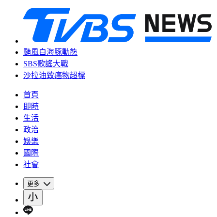
颱風白海豚動態
SBS歌謠大戰
沙拉油致癌物超標
首頁
即時
生活
政治
娛樂
國際
社會
更多