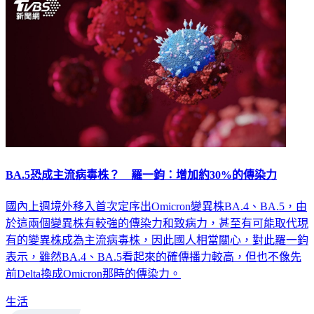
BA.5恐成主流病毒株？ 羅一鈞：增加約30%的傳染力
國內上週境外移入首次定序出Omicron變異株BA.4、BA.5，由
於這兩個變異株有較強的傳染力和致病力，甚至有可能取代現
有的變異株成為主流病毒株，因此國人相當關心，對此羅一鈞
表示，雖然BA.4、BA.5看起來的確傳播力較高，但也不像先
前Delta換成Omicron那時的傳染力。