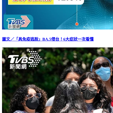
圖文／「具免疫逃脫」BA.5侵台！6大症狀一次看懂