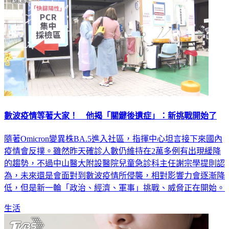
數波疫情等著大家！ 他揭「關鍵後遺症」：新挑戰開始了
隨著Omicron變異株BA.5進入社區，指揮中心坦言接下來國內
疫情會反撲。雖然昨天確診人數仍維持在2萬多例有出現緩降
的趨勢，不過中山醫大附設醫院兒童急診科主任謝宗學提則認
為，未來還是會面對到數波疫情所侵襲，相對影響力會逐漸降
低，但是新一輪「政治、經濟、軍事」挑戰、威脅正在開始。
生活