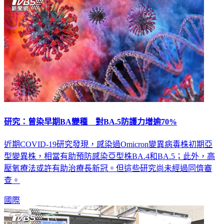
研究：曾染早期BA變種 對BA.5防護力增逾70%
近期COVID-19研究發現，感染過Omicron變異病毒株初期亞
型變異株，相當有助預防感染亞型株BA.4和BA.5；此外，高
壓氧療法或許有助治療長新冠。但這些研究尚未經過同儕審
查。
國際