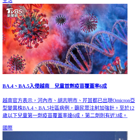
生活
BA.4、BA.5入侵越南 兒童首劑疫苗覆蓋率6成
越南官方表示，河內市、胡志明市、芹苴都已出現Omicron亞
型變異株BA.4、BA.5社區病例，籲民眾注射加強針。至於12
歲以下兒童第一劑疫苗覆蓋率達6成，第二劑則有近3成。
國際