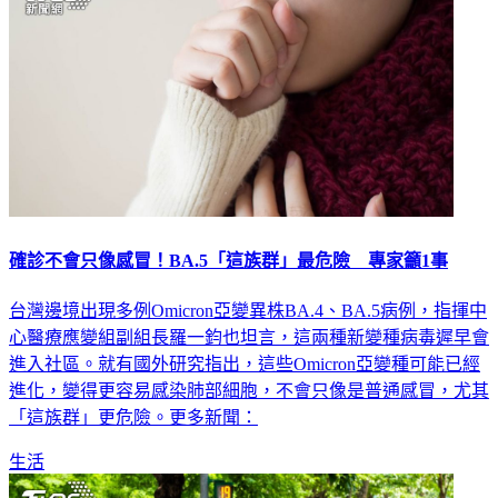
確診不會只像感冒！BA.5「這族群」最危險 專家籲1事
台灣邊境出現多例Omicron亞變異株BA.4、BA.5病例，指揮中
心醫療應變組副組長羅一鈞也坦言，這兩種新變種病毒遲早會
進入社區。就有國外研究指出，這些Omicron亞變種可能已經
進化，變得更容易感染肺部細胞，不會只像是普通感冒，尤其
「這族群」更危險。更多新聞：
生活