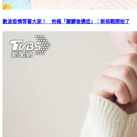
數波疫情等著大家！ 他揭「關鍵後遺症」：新挑戰開始了