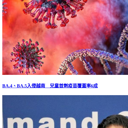
BA.4、BA.5入侵越南 兒童首劑疫苗覆蓋率6成