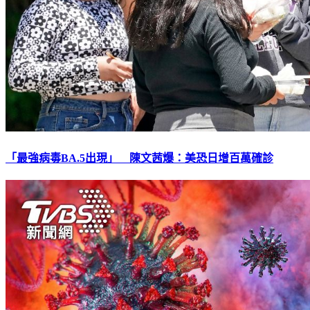
「最強病毒BA.5出現」 陳文茜爆：美恐日增百萬確診