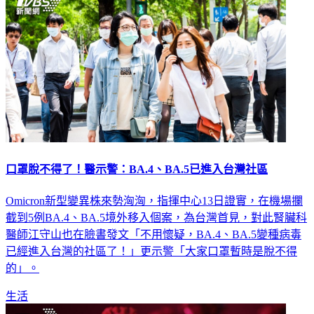
口罩脫不得了！醫示警：BA.4、BA.5已進入台灣社區
Omicron新型變異株來勢洶洶，指揮中心13日證實，在機場攔
截到5例BA.4、BA.5境外移入個案，為台灣首見，對此腎臟科
醫師江守山也在臉書發文「不用懷疑，BA.4、BA.5變種病毒
已經進入台灣的社區了！」更示警「大家口罩暫時是脫不得
的」。
生活