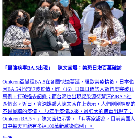
「最強病毒BA.5出現」 陳文茜爆：美恐日增百萬確診
Omicron亞變種BA.5在各國快速蔓延，繼歐美疫情後，日本也
因BA.5引發第7波疫情，昨（16）日單日確診人數首度突破11
萬例，打破過去記錄；而台灣也出現感染源待釐清的BA.5社
區個案。近日，資深媒體人陳文茜在上表示，人們剛剛經歷的
不是最糟的疫情，「2年半疫情以來，最強大的病毒出現了：
Omicron BA.5。」陳文茜也示警，「有專家認為，目前美國人
口中每天可能有多達100萬新感染病例」。