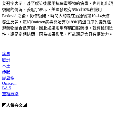
姜冠宇表示，甚至感染後服用抗病毒藥物的病患，也可能出現
復陽的情況，姜冠宇表示，美國發現有5％到10%在服用
Paxlovid 之後，仍會復陽，時間大約是在治療後第10–14天會
發生反彈，這和Omicron病毒開始有Q189K的蛋白序列變異逃
避藥物結合點有關，因此如果服用輝瑞口服藥後，就算檢測陰
性，還是定期快篩，因為如果復陽，可能還是會具有傳染力。
病毒
歐洲
本土
症狀
變異株
Omicron
BA.5
重複感染
◤人氣夯文◢