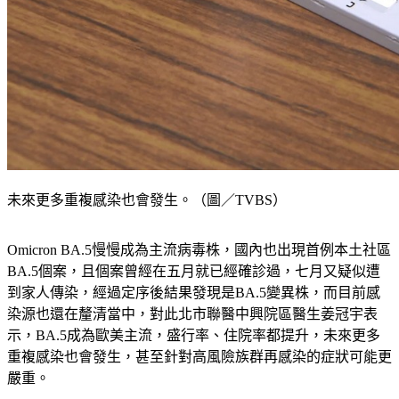
未來更多重複感染也會發生。（圖／TVBS）
Omicron BA.5慢慢成為主流病毒株，國內也出現首例本土社區
BA.5個案，且個案曾經在五月就已經確診過，七月又疑似遭
到家人傳染，經過定序後結果發現是BA.5變異株，而目前感
染源也還在釐清當中，對此北市聯醫中興院區醫生姜冠宇表
示，BA.5成為歐美主流，盛行率、住院率都提升，未來更多
重複感染也會發生，甚至針對高風險族群再感染的症狀可能更