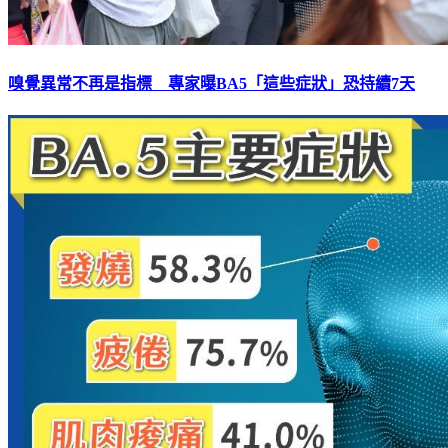
嗅覺異常不再是指標 專家曝BA5「這些症狀」恐持續7天