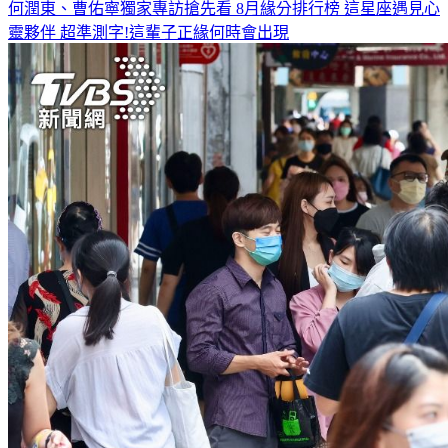
何潤東、曹佑寧獨家專訪搶先看
8月緣分排行榜 這星座遇見心
靈夥伴
超準測字!這輩子正緣何時會出現