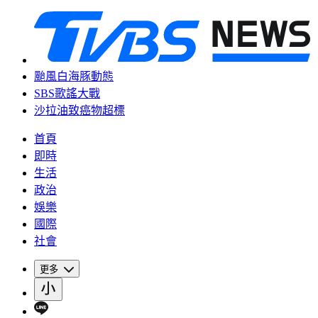
颱風白海豚動態
SBS歌謠大戰
沙拉油致癌物超標
首頁
即時
生活
政治
娛樂
國際
社會
更多