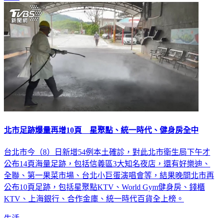
生活
北市足跡爆量再增10頁 星聚點、統一時代、健身房全中
台北市今（8）日新增54例本土確診，對此北市衛生局下午才
公布14頁海量足跡，包括信義區3大知名夜店，還有好樂迪、
全聯、第一果菜市場、台北小巨蛋演唱會等，結果晚間北市再
公布10頁足跡，包括星聚點KTV、World Gym健身房、錢櫃
KTV、上海銀行、合作金庫、統一時代百貨全上榜。