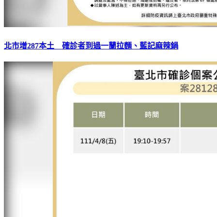
北市增287本土 確診者到過一蘭拉麵、藍記麻辣鍋