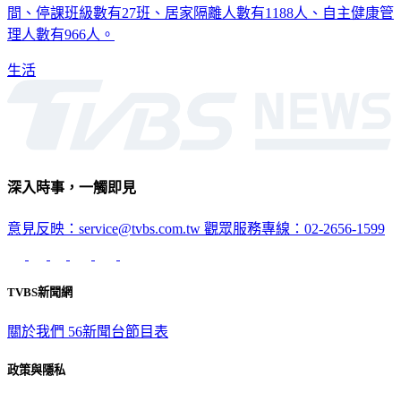
例，以及2例疫調中。根據今日發布資料，高雄全校停課數共4
間、停課班級數有27班、居家隔離人數有1188人、自主健康管
理人數有966人。
生活
深入時事，一觸即見
意見反映：service@tvbs.com.tw
觀眾服務專線：02-2656-1599
TVBS新聞網
關於我們
56新聞台節目表
政策與隱私