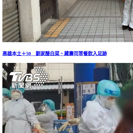
高雄本土＋50 劉家酸白菜、藏壽司等餐飲入足跡