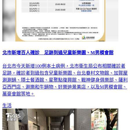
北市新增百人確診 足跡到過兒童新樂園、M男模會館
台北市今天新增100例本土病例，北市衛生局公布相關確診者
足跡，確診者到過包含兒童新樂園、台北眷村文物館、加賀屋
涮涮鍋、隱士餐酒館、星聚點復興館、戰神健身俱樂部、薩利
亞西門店、涮樂和牛鍋物、好樂迪景美店，以及M男模會館、
萬豪會館等地。
生活