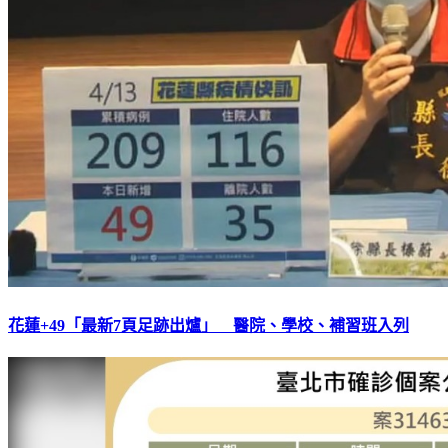
花蓮+49「最新7頁足跡出爐」 醫院、學校、補習班入列