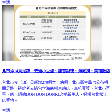
生活
北市添14頁足跡 去過小巨蛋、唐吉訶德、海底撈、美福飯店
台北市今（18）日新增270例本土病例，北市衛生局也公布相
關足跡，確診者去過包含海底撈京站店、阜杭豆漿、台北小巨
蛋、唐吉訶德DON DON DONKI忠孝新生店、錢櫃台北松江
店等地。