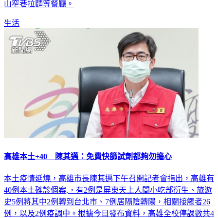
孝復興店、樂饕牛排館、藝奇日本料理岩板燒台北衡陽店、樂
山窄巷拉麵等餐廳。
生活
高雄本土+40 陳其邁：免費快篩試劑都夠勿擔心
本土疫情延燒，高雄市長陳其邁下午召開記者會指出，高雄有
40例本土確診個案,，有2例是屏東天上人間小吃部衍生、旅遊
史5例將其中2例轉到台北市、7例居隔陰轉陽，相關接觸者26