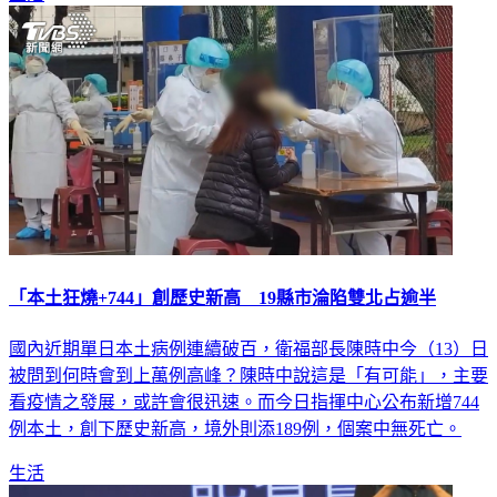
生活
「本土狂燒+744」創歷史新高 19縣市淪陷雙北占逾半
國內近期單日本土病例連續破百，衛福部長陳時中今（13）日
被問到何時會到上萬例高峰？陳時中說這是「有可能」，主要
看疫情之發展，或許會很迅速。而今日指揮中心公布新增744
例本土，創下歷史新高，境外則添189例，個案中無死亡。