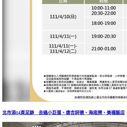
北市添14頁足跡 去過小巨蛋、唐吉訶德、海底撈、美福飯店