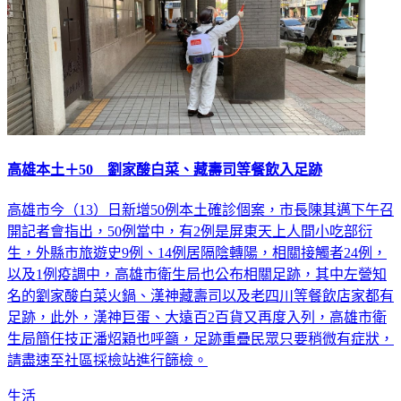
高雄本土＋50 劉家酸白菜、藏壽司等餐飲入足跡
高雄市今（13）日新增50例本土確診個案，市長陳其邁下午召
開記者會指出，50例當中，有2例是屏東天上人間小吃部衍
生，外縣市旅遊史9例、14例居隔陰轉陽，相關接觸者24例，
以及1例疫調中，高雄市衛生局也公布相關足跡，其中左營知
名的劉家酸白菜火鍋、漢神藏壽司以及老四川等餐飲店家都有
足跡，此外，漢神巨蛋、大遠百2百貨又再度入列，高雄市衛
生局簡任技正潘炤穎也呼籲，足跡重疊民眾只要稍微有症狀，
請盡速至社區採檢站進行篩檢。