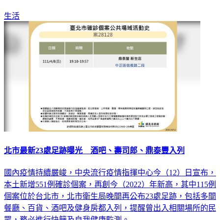
確診59例。
生活
北市最新23處足跡曝光 酒吧、壽司郎、鼎泰豐入列
國內疫情持續嚴峻，中央流行疫情指揮中心今（12）日宣布，
本土新增551例確診個案，再創今（2022）年新高，其中115例
個案位於台北市，北市衛生局晚間再公布23處足跡，包括多間
餐廳、百貨、酒吧及健身房都入列，提醒曾出入相關場所的民