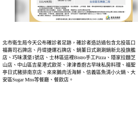
北市衛生局今天公布確診者足跡，確診者造訪過包含北投區口
福壽司石牌店、丹堤捷運石牌店、鍋董日式涮涮鍋新北投旗艦
店、巧味漢堡1號店、士林區這裡Bistro手工Pizza、隱家拉麵芝
山店、中山區吉星港式飲茶、津津香廚古早味私房料理、福聖
亭日式豬排南京店、來來鵝肉活海鮮、信義區魚清小火鍋、大
安區Sugar Miss等餐廳、餐飲店。