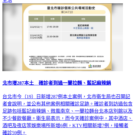
生活
北市增287本土 確診者到過一蘭拉麵、藍記麻辣鍋
台北市今（19）日新增287例本土案例，北市衛生局也召開記
者會說明，並公布其他案例相關確診足跡。確診者到訪過包含
足跡包括藍記麻辣鍋、微風南京、一蘭拉麵台北本店別館以及
不少餐飲餐廳。衛生局表示，而今天確診案例中，其中酒店、
酒吧及夜店等娛樂場所新增6例，KTV相關新增7例，接觸者