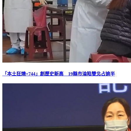
「本土狂燒+744」創歷史新高 19縣市淪陷雙北占逾半