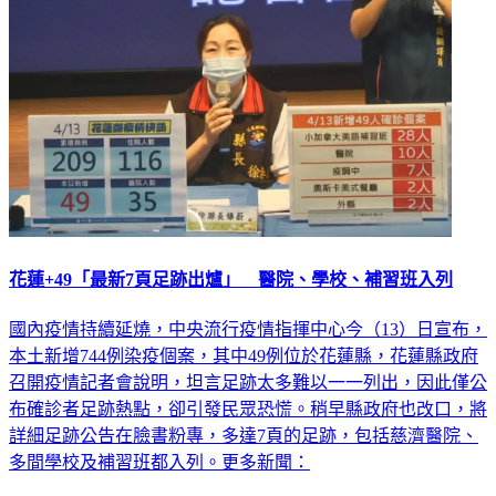
生活
花蓮+49「最新7頁足跡出爐」 醫院、學校、補習班入列
國內疫情持續延燒，中央流行疫情指揮中心今（13）日宣布，
本土新增744例染疫個案，其中49例位於花蓮縣，花蓮縣政府
召開疫情記者會說明，坦言足跡太多難以一一列出，因此僅公
布確診者足跡熱點，卻引發民眾恐慌。稍早縣政府也改口，將
詳細足跡公告在臉書粉專，多達7頁的足跡，包括慈濟醫院、
多間學校及補習班都入列。更多新聞：