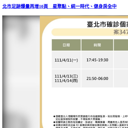
北市足跡爆量再增10頁 星聚點、統一時代、健身房全中